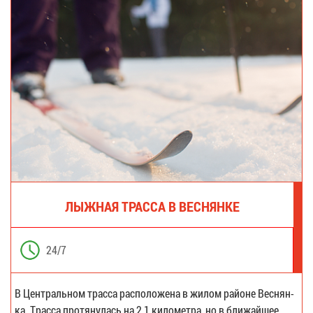
ЛЫЖ­НАЯ ТРАС­СА В ВЕС­НЯН­КЕ
24/7
В Цен­траль­ном трас­са рас­по­ло­же­на в жи­лом рай­оне Вес­нян­
ка. Трас­са про­тя­ну­лась на 2,1 ки­ло­мет­ра, но в бли­жай­шее