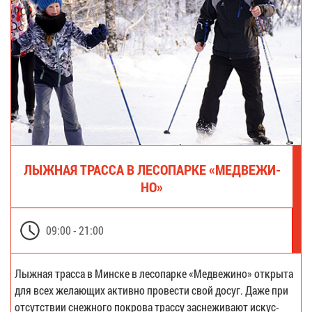
ЛЫЖ­НАЯ ТРАС­СА В ЛЕ­СО­ПАР­КЕ «МЕД­ВЕ­ЖИ­
НО»
09:00 - 21:00
Лыж­ная трас­са в Мин­ске в ле­со­пар­ке «Мед­ве­жи­но» от­кры­та
для всех же­ла­ю­щих ак­тив­но про­ве­сти свой до­суг. Да­же при
от­сут­ствии снеж­но­го по­кро­ва трас­су за­сне­жи­ва­ют ис­кус­