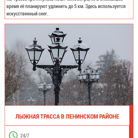
вре­мя её пла­ни­ру­ют удли­нить до 5 км. Здесь ис­поль­зу­ет­ся
ис­кус­ствен­ный снег.
ЛЫЖ­НАЯ ТРАС­СА В ЛЕ­НИН­СКОМ РАЙ­ОНЕ
24/7