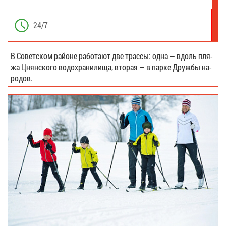
24/7
В Со­вет­ском рай­оне ра­бо­та­ют две трас­сы: од­на — вдоль пля­
жа Цнян­ско­го во­до­хра­ни­ли­ща, вто­рая — в пар­ке Друж­бы на­
ро­дов.