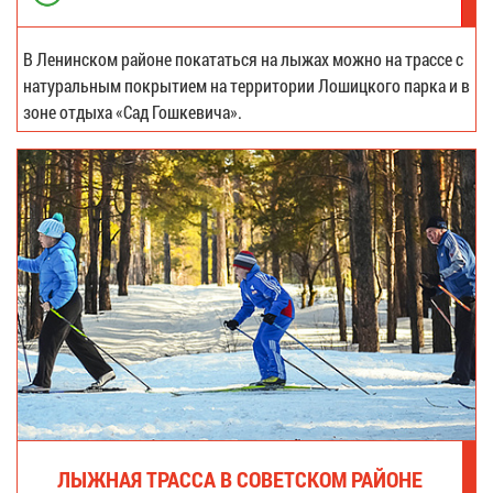
В Ле­нин­ском рай­оне по­ка­тать­ся на лы­жах мож­но на трас­се с
на­ту­раль­ным по­кры­ти­ем на тер­ри­то­рии Ло­шиц­ко­го пар­ка и в
зоне от­ды­ха «Сад Гош­ке­ви­ча».
ЛЫЖ­НАЯ ТРАС­СА В СО­ВЕТ­СКОМ РАЙ­ОНЕ