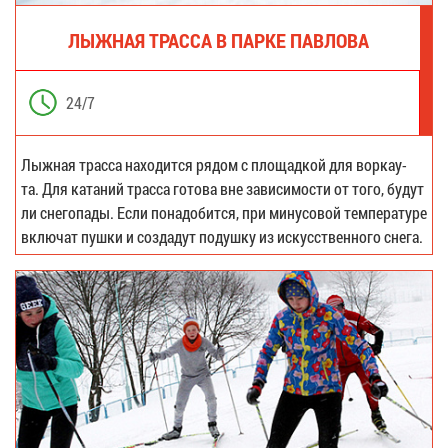
ЛЫЖ­НАЯ ТРАС­СА В ПАР­КЕ ПАВ­ЛО­ВА
24/7
Лыж­ная трас­са на­хо­дит­ся ря­дом с пло­щад­кой для вор­ка­у­
та. Для ка­та­ний трас­са го­то­ва вне за­ви­си­мо­сти от то­го, бу­дут
ли сне­го­па­ды. Ес­ли по­на­до­бит­ся, при ми­ну­со­вой тем­пе­ра­ту­ре
вклю­чат пуш­ки и со­зда­дут по­душ­ку из ис­кус­ствен­но­го сне­га.