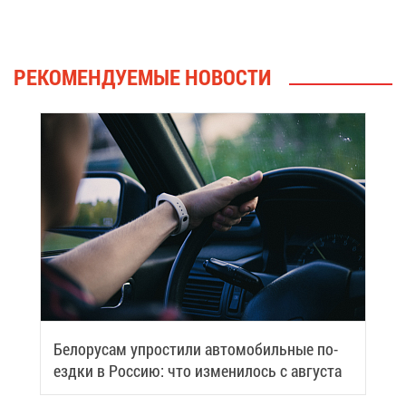
РЕ­КО­МЕН­ДУ­Е­МЫЕ НО­ВО­СТИ
Бе­ло­ру­сам упро­сти­ли ав­то­мо­биль­ные по­
езд­ки в Рос­сию: что из­ме­ни­лось с ав­гу­ста