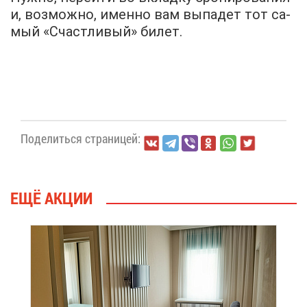
и, воз­мож­но, имен­но вам вы­па­дет тот са­
мый «Счаст­ли­вый» би­лет.
По­де­лить­ся стра­ни­цей:
ЕЩЁ АК­ЦИИ