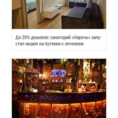
До 20% де­шев­ле: са­на­то­рий «На­рочь» за­пу­
стил ак­цию на пу­тев­ки с ле­че­ни­ем