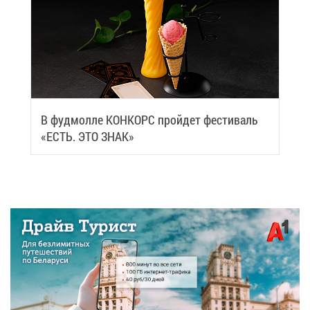
В фуд­мол­ле КОН­КОРС прой­дет фе­сти­валь
«ЕСТЬ. ЭТО ЗНАК»