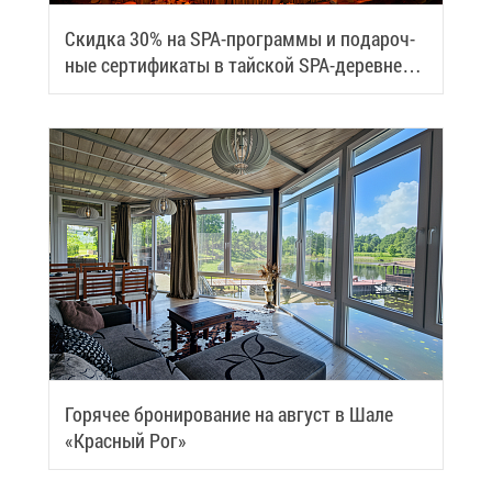
Скид­ка 30% на SPA-про­грам­мы и по­да­роч­
ные сер­ти­фи­ка­ты в тай­ской SPA-де­ревне
Samui
Го­ря­чее бро­ни­ро­ва­ние на ав­густ в Ша­ле
«Крас­ный Рог»