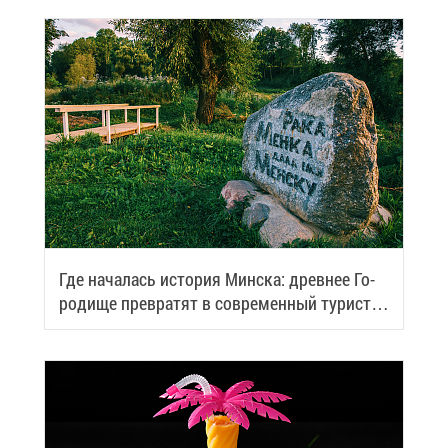
Где на­ча­лась ис­то­рия Мин­ска: древ­нее Го­
ро­ди­ще пре­вра­тят в со­вре­мен­ный ту­ри­сти­
че­ский центр