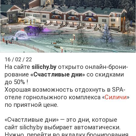
16 / 02 / 22
На сай­те
silichy.by
от­кры­то он­лайн-бро­ни­
ро­ва­ние
«Счаст­ли­вые дни»
со скид­ка­ми
до 50% !
Хо­ро­шая воз­мож­ность от­дох­нуть в SPA-
оте­ле гор­но­лыж­но­го ком­плек­са «
Си­ли­чи
»
по при­ят­ной цене.
«Счаст­ли­вые дни» — это дни, ко­то­рые
сайт silichy.by вы­би­ра­ет ав­то­ма­ти­че­ски.
Нуж­но, пе­рей­ти во вклад­ку бро­ни­ро­ва­ния