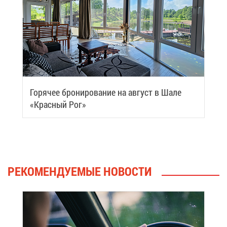
Го­ря­чее бро­ни­ро­ва­ние на ав­густ в Ша­ле
«Крас­ный Рог»
РЕ­КО­МЕН­ДУ­Е­МЫЕ НО­ВО­СТИ