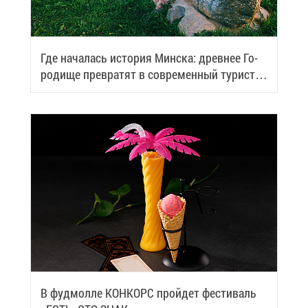
Где на­ча­лась ис­то­рия Мин­ска: древ­нее Го­
ро­ди­ще пре­вра­тят в со­вре­мен­ный ту­ри­сти­
че­ский центр
В фуд­мол­ле КОН­КОРС прой­дет фе­сти­валь