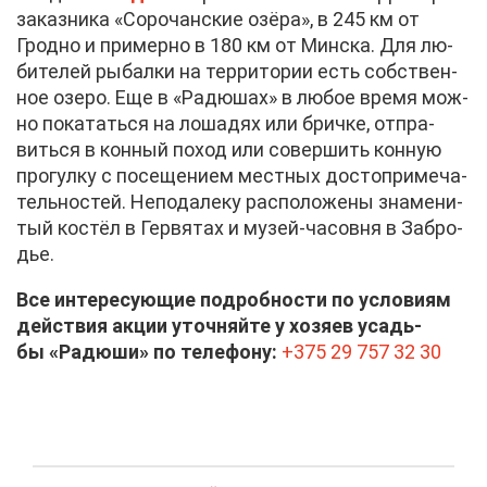
за­каз­ни­ка «Со­ро­чан­ские озё­ра», в 245 км от
Грод­но и при­мер­но в 180 км от Мин­ска. Для лю­
би­те­лей ры­бал­ки на тер­ри­то­рии есть соб­ствен­
ное озе­ро. Еще в «Ра­дю­шах» в лю­бое вре­мя мож­
но по­ка­тать­ся на ло­ша­дях или брич­ке, от­пра­
вить­ся в кон­ный по­ход или со­вер­шить кон­ную
про­гул­ку с по­се­ще­ни­ем мест­ных до­сто­при­ме­ча­
тель­но­стей. Непо­да­ле­ку рас­по­ло­же­ны зна­ме­ни­
тый ко­стёл в Гер­вя­тах и му­зей-ча­сов­ня в За­бро­
дье.
Все ин­те­ре­су­ю­щие по­дроб­но­сти по усло­ви­ям
дей­ствия ак­ции уточ­няй­те у хо­зя­ев усадь­
бы
«Ра­дю­ши»
по те­ле­фо­ну:
+375 29 757 32 30