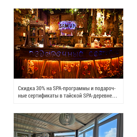
Скид­ка 30% на SPA-про­грам­мы и по­да­роч­
ные сер­ти­фи­ка­ты в тай­ской SPA-де­ревне
Samui