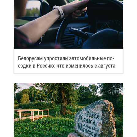
Бе­ло­ру­сам упро­сти­ли ав­то­мо­биль­ные по­
езд­ки в Рос­сию: что из­ме­ни­лось с ав­гу­ста