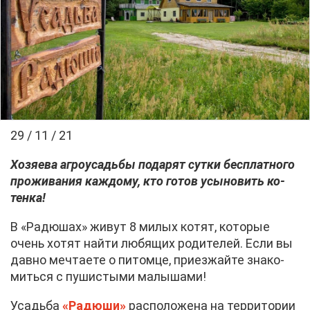
29 / 11 / 21
Хо­зя­е­ва аг­ро­усадь­бы по­да­рят сут­ки бес­плат­но­го
про­жи­ва­ния каж­до­му, кто го­тов усы­но­вить ко­
тен­ка!
В «Ра­дю­шах» жи­вут 8 ми­лых ко­тят, ко­то­рые
очень хо­тят най­ти лю­бя­щих ро­ди­те­лей. Ес­ли вы
дав­но меч­та­е­те о пи­том­це, при­ез­жай­те зна­ко­
мить­ся с пу­ши­сты­ми ма­лы­ша­ми!
Усадь­ба
«Ра­дю­ши»
рас­по­ло­же­на на тер­ри­то­рии