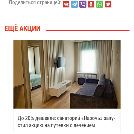
По­де­лить­ся стра­ни­цей:
ЕЩЁ АК­ЦИИ
До 20% де­шев­ле: са­на­то­рий «На­рочь» за­пу­
стил ак­цию на пу­тев­ки с ле­че­ни­ем