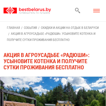
ГЛАВ­НАЯ
СО­БЫ­ТИЯ
СКИД­КИ И АК­ЦИИ НА ОТ­ДЫХ В БЕ­ЛА­РУ­СИ
АК­ЦИЯ В АГ­РО­УСАДЬ­БЕ «РА­ДЮ­ШИ»: УСЫ­НО­ВИ­ТЕ КО­ТЕН­КА И
ПО­ЛУ­ЧИ­ТЕ СУТ­КИ ПРО­ЖИ­ВА­НИЯ БЕС­ПЛАТ­НО
АК­ЦИЯ В АГ­РО­УСАДЬ­БЕ «РА­ДЮ­ШИ»:
УСЫ­НО­ВИ­ТЕ КО­ТЕН­КА И ПО­ЛУ­ЧИ­ТЕ
СУТ­КИ ПРО­ЖИ­ВА­НИЯ БЕС­ПЛАТ­НО