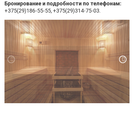
Бро­ни­ро­ва­ние и по­дроб­но­сти по те­ле­фо­нам:
+375(29)186-55-55, +375(29)314-75-03.