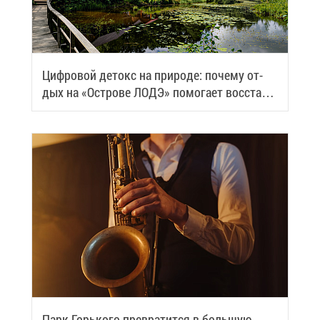
Циф­ро­вой де­токс на при­ро­де: по­че­му от­
дых на «Ост­ро­ве ЛОДЭ» по­мо­га­ет вос­ста­но­
вить си­лы
Парк Горь­ко­го пре­вра­тит­ся в боль­шую