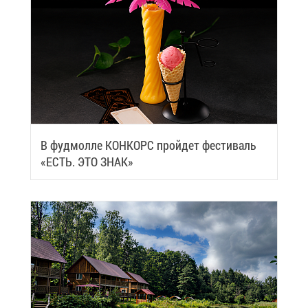
В фуд­мол­ле КОН­КОРС прой­дет фе­сти­валь
«ЕСТЬ. ЭТО ЗНАК»