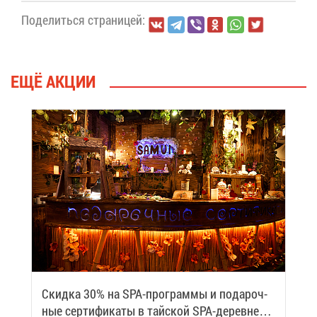
По­де­лить­ся стра­ни­цей:
ЕЩЁ АК­ЦИИ
Скид­ка 30% на SPA-про­грам­мы и по­да­роч­
ные сер­ти­фи­ка­ты в тай­ской SPA-де­ревне