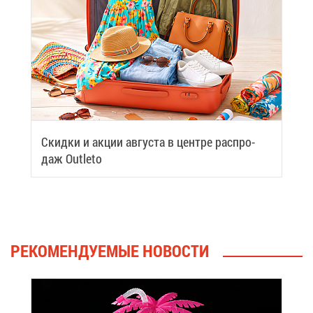
Скид­ки и ак­ции ав­гу­ста в цен­тре рас­про­
даж Outleto
РЕ­КО­МЕН­ДУ­Е­МЫЕ НО­ВО­СТИ