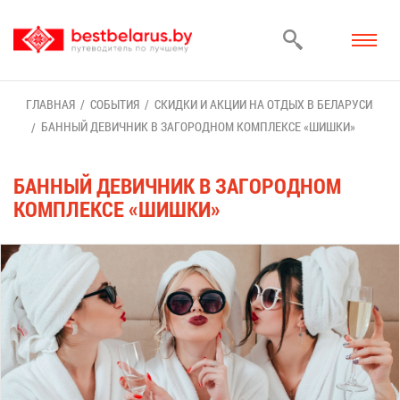
ГЛАВ­НАЯ
СО­БЫ­ТИЯ
СКИД­КИ И АК­ЦИИ НА ОТ­ДЫХ В БЕ­ЛА­РУ­СИ
БАН­НЫЙ ДЕ­ВИЧ­НИК В ЗА­ГО­РОД­НОМ КОМ­ПЛЕК­СЕ «ШИШ­КИ»
БАН­НЫЙ ДЕ­ВИЧ­НИК В ЗА­ГО­РОД­НОМ
КОМ­ПЛЕК­СЕ «ШИШ­КИ»