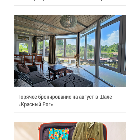
Samui
Го­ря­чее бро­ни­ро­ва­ние на ав­густ в Ша­ле
«Крас­ный Рог»