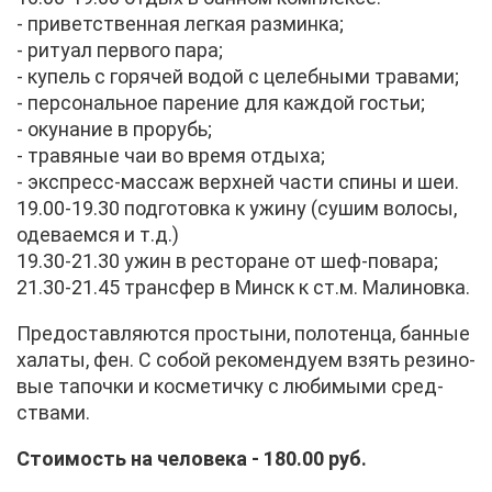
- при­вет­ствен­ная лег­кая раз­мин­ка;
- ри­ту­ал пер­во­го па­ра;
- ку­пель с го­ря­чей во­дой с це­леб­ны­ми тра­ва­ми;
- пер­со­наль­ное па­ре­ние для каж­дой го­стьи;
- оку­на­ние в про­рубь;
- тра­вя­ные чаи во вре­мя от­ды­ха;
- экс­пресс-мас­саж верх­ней ча­сти спи­ны и шеи.
19.00-19.30 под­го­тов­ка к ужи­ну (су­шим во­ло­сы,
оде­ва­ем­ся и т.д.)
19.30-21.30 ужин в ре­сто­ране от шеф-по­ва­ра;
21.30-21.45 транс­фер в Минск к ст.м. Ма­ли­нов­ка.
Предо­став­ля­ют­ся про­сты­ни, по­ло­тен­ца, бан­ные
ха­ла­ты, фен. С со­бой ре­ко­мен­ду­ем взять ре­зи­но­
вые та­поч­ки и кос­ме­тич­ку с лю­би­мы­ми сред­
ства­ми.
Сто­и­мость на че­ло­ве­ка - 180.00 руб.