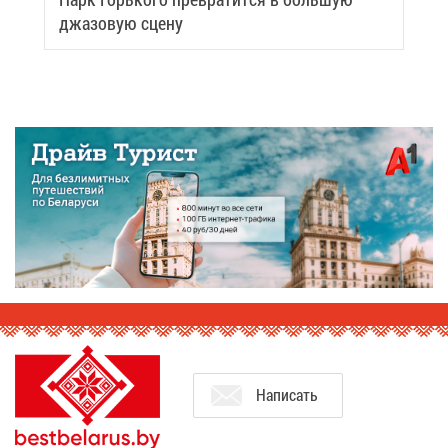
джа­зо­вую сце­ну
На­пи­сать