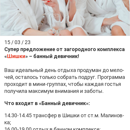
15 / 03 / 23
Су­пер пред­ло­же­ние от за­го­род­но­го ком­плек­са
«
Шиш­ки
» – бан­ный де­вич­ник!
Ваш иде­аль­ный день от­ды­ха про­ду­ман до ме­ло­
чей, оста­лось толь­ко со­брать по­друг. Про­грам­ма
про­хо­дит в ми­ни-груп­пах, что­бы каж­дая го­стья
по­лу­чи­ла мак­си­мум вни­ма­ния и за­бо­ты.
Что вхо­дит в «Бан­ный де­вич­ник»:
14.30-14.45 транс­фер в Шиш­ки от ст.м. Ма­ли­нов­
ка;
16.00-19.00 от­дых в бан­ном ком­плек­се: