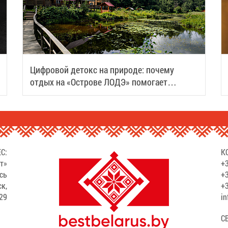
Цифровой детокс на природе: почему
отдых на «Острове ЛОДЭ» помогает
восстановить силы
С:
К
т»
+3
сь
+3
ск,
+3
529
in
С