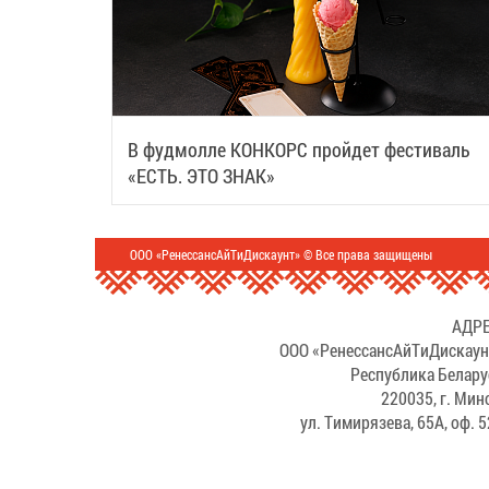
В фудмолле КОНКОРС пройдет фестиваль
«ЕСТЬ. ЭТО ЗНАК»
ООО «РенессансАйТиДискаунт» © Все права защищены
АДРЕ
ООО «РенессансАйТиДискаун
Республика Белару
220035, г. Мин
ул. Тимирязева, 65А, оф. 