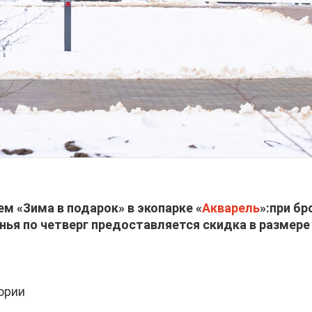
м «Зима в подарок» в экопарке «
Акварель
»:при бр
ресенья по четверг предоставляется скидка в разме
ории