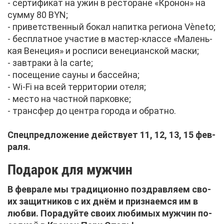
- сер­ти­фи­кат на ужин в ре­сто­ране «Кро­нон» на
сум­му 80 BYN;
- при­вет­ствен­ный бо­кал на­пит­ка ре­ги­о­на Vèneto;
- бес­плат­ное уча­стие в ма­стер-клас­се «Ма­лень­
кая Ве­не­ция» и рос­пи­си ве­не­ци­ан­ской мас­ки;
- зав­тра­ки à la carte;
- по­се­ще­ние сау­ны и бас­сей­на;
- Wi-Fi на всей тер­ри­то­рии оте­ля;
- ме­сто на част­ной пар­ков­ке;
- транс­фер до цен­тра го­ро­да и об­рат­но.
Спец­пред­ло­же­ние дей­ству­ет 11, 12, 13, 15 фев­
ра­ля.
По­да­рок для муж­чин
В фев­ра­ле мы тра­ди­ци­он­но по­здрав­ля­ем сво­
их за­щит­ни­ков с их днём и при­зна­ем­ся им в
люб­ви. По­ра­дуй­те сво­их лю­би­мых муж­чин по­