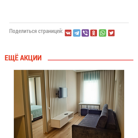
По­де­лить­ся стра­ни­цей:
ЕЩЁ АК­ЦИИ