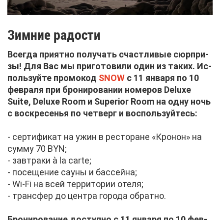
Зим­ние ра­до­сти
Все­гда при­ят­но по­лу­чать счаст­ли­вые сюр­при­
зы! Для Вас мы при­го­то­ви­ли один из та­ких. Ис­
поль­зуй­те про­мо­код
SNOW
с 11 ян­ва­ря по 10
фев­ра­ля при бро­ни­ро­ва­нии но­ме­ров Deluxe
Suite, Deluxe Room и Superior Room на од­ну ночь
с вос­кре­се­нья по чет­верг и вос­поль­зуй­тесь:
- сер­ти­фи­кат на ужин в ре­сто­ране «Кро­нон» на
сум­му 70 BYN;
- зав­тра­ки à la carte;
- по­се­ще­ние сау­ны и бас­сей­на;
- Wi-Fi на всей тер­ри­то­рии оте­ля;
- транс­фер до цен­тра го­ро­да об­рат­но.
Бро­ни­ро­ва­ние до­ступ­но с 11 ян­ва­ря по 10 фев­