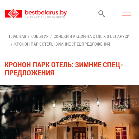
ГЛАВ­НАЯ
СО­БЫ­ТИЯ
СКИД­КИ И АК­ЦИИ НА ОТ­ДЫХ В БЕ­ЛА­РУ­СИ
КРО­НОН ПАРК ОТЕЛЬ: ЗИМ­НИЕ СПЕЦ­ПРЕД­ЛО­ЖЕ­НИЯ
КРО­НОН ПАРК ОТЕЛЬ: ЗИМ­НИЕ СПЕЦ­
ПРЕД­ЛО­ЖЕ­НИЯ