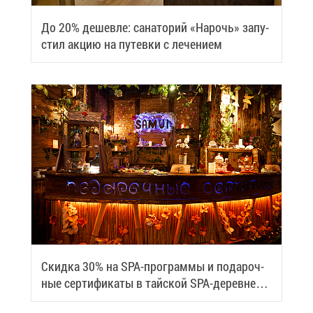
До 20% де­шев­ле: са­на­то­рий «На­рочь» за­пу­
стил ак­цию на пу­тев­ки с ле­че­ни­ем
Скид­ка 30% на SPA-про­грам­мы и по­да­роч­
ные сер­ти­фи­ка­ты в тай­ской SPA-де­ревне
Samui