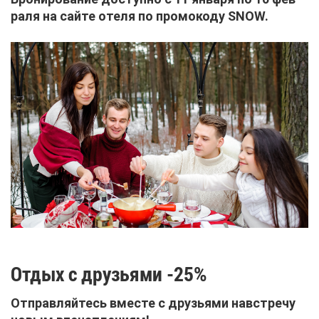
ра­ля на сай­те оте­ля по про­мо­ко­ду SNOW.
От­дых с дру­зья­ми -25%
От­прав­ляй­тесь вме­сте с дру­зья­ми нав­стре­чу