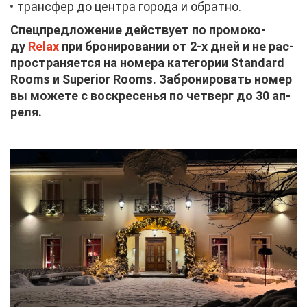
транс­фер до цен­тра го­ро­да и об­рат­но.
Спец­пред­ло­же­ние дей­ству­ет по про­мо­ко­
ду
Relax
при бро­ни­ро­ва­нии от 2-х дней и не рас­
про­стра­ня­ет­ся на но­ме­ра ка­те­го­рии Standard
Rooms и Superior Rooms. За­бро­ни­ро­вать но­мер
вы мо­же­те с вос­кре­се­нья по чет­верг до 30 ап­
ре­ля.