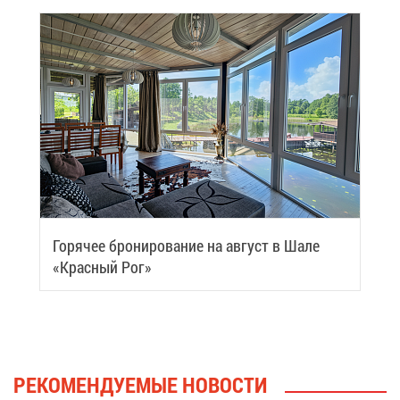
Го­ря­чее бро­ни­ро­ва­ние на ав­густ в Ша­ле
«Крас­ный Рог»
РЕ­КО­МЕН­ДУ­Е­МЫЕ НО­ВО­СТИ