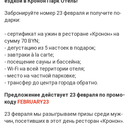
езд­кой в Кро­нон Парк Отель!
За­бро­ни­руй­те но­мер 23 фев­ра­ля и по­лу­чи­те по­
дар­ки:
- сер­ти­фи­кат на ужин в ре­сто­ране «Кро­нон» на
сум­му 70 BYN;
- де­гу­ста­цию из 5 на­сто­ек в по­да­рок;
- зав­тра­ки à la carte;
- по­се­ще­ние сау­ны и бас­сей­на;
- Wi-Fi на всей тер­ри­то­рии оте­ля;
- ме­сто на част­ной пар­ков­ке;
- транс­фер до цен­тра го­ро­да об­рат­но.
Пред­ло­же­ние дей­ству­ет 23 фев­ра­ля по про­мо­
ко­ду
FEBRUARY23
23 фев­ра­ля мы разыг­ры­ва­ем при­зы сре­ди муж­
чин, по­се­тив­ших в этот день ре­сто­ран «Кро­нон».