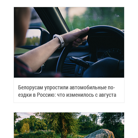
Бе­ло­ру­сам упро­сти­ли ав­то­мо­биль­ные по­
езд­ки в Рос­сию: что из­ме­ни­лось с ав­гу­ста