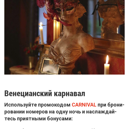
Ве­не­ци­ан­ский кар­на­вал
Ис­поль­зуй­те про­мо­ко­дом
CARNIVAL
при бро­ни­
ро­ва­нии но­ме­ров на од­ну ночь и на­сла­ждай­
тесь при­ят­ны­ми бо­ну­са­ми: