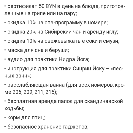
сер­ти­фи­кат 50 BYN в день на блю­да, при­го­тов­
лен­ные на гри­ле или на па­ру;
скид­ка 10% на спа-про­грам­му в но­ме­ре;
скид­ка 20% на Си­бир­ский чан и арен­ду иг­лу;
cкид­ка 10% на све­же­вы­жа­тые со­ки и сму­зи;
мас­ка для сна и бе­ру­ши;
аудио для прак­ти­ки Нид­ра Йо­га;
ин­струк­ция для прак­ти­ки Син­рин Йо­ку – «лес­
ных ванн»;
рас­слаб­ля­ю­щая ван­на (для всех но­ме­ров, кро­
ме 206, 209, 211, 215);
бес­плат­ная арен­да па­лок для скан­ди­нав­ской
ходь­бы;
корм для птиц;
без­опас­ное хра­не­ние га­д­же­тов;