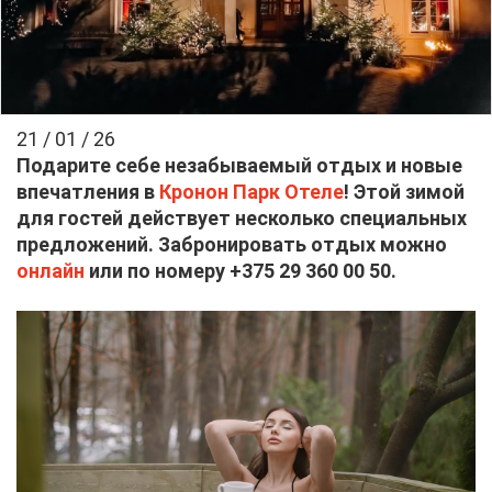
21 / 01 / 26
По­да­ри­те се­бе неза­бы­ва­е­мый от­дых и но­вые
впе­чат­ле­ния в
Кро­нон Парк Оте­ле
! Этой зи­мой
для го­стей дей­ству­ет несколь­ко спе­ци­аль­ных
пред­ло­же­ний. За­бро­ни­ро­вать от­дых мож­но
он­лайн
или по но­ме­ру +375 29 360 00 50.