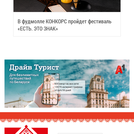
В фуд­мол­ле КОН­КОРС прой­дет фе­сти­валь
«ЕСТЬ. ЭТО ЗНАК»