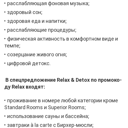
рас­слаб­ля­ю­щая фо­но­вая му­зы­ка;
здо­ро­вый сон;
здо­ро­вая еда и на­пит­ки;
рас­слаб­ля­ю­щие про­це­ду­ры;
фи­зи­че­ская ак­тив­ность в ком­форт­ном ви­де и
тем­пе;
со­зер­ца­ние жи­во­го ог­ня;
циф­ро­вой де­токс.
В спец­пред­ло­же­ние Relax & Detox по про­мо­ко­
ду Relax вхо­дят:
про­жи­ва­ние в но­ме­ре лю­бой ка­те­го­рии кро­ме
Standard Rooms и Superior Rooms;
ис­поль­зо­ва­ние сау­ны и бас­сей­на;
зав­тра­ки à la carte с Бир­хер-мюс­ли;