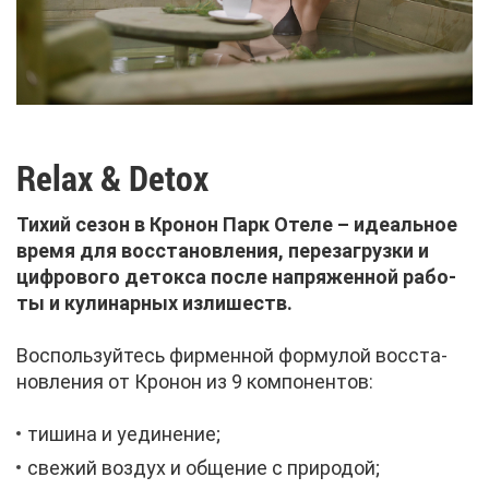
Relax & Detox
Ти­хий се­зон в Кро­нон Парк Оте­ле – иде­аль­ное
вре­мя для вос­ста­нов­ле­ния, пе­ре­за­груз­ки и
циф­ро­во­го де­ток­са по­сле на­пря­жен­ной ра­бо­
ты и ку­ли­нар­ных из­ли­шеств.
Вос­поль­зуй­тесь фир­мен­ной фор­му­лой вос­ста­
нов­ле­ния от Кро­нон из 9 ком­по­нен­тов:
ти­ши­на и уеди­не­ние;
све­жий воз­дух и об­ще­ние с при­ро­дой;