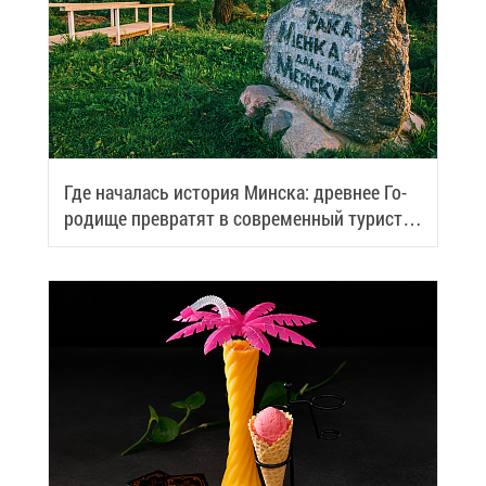
Где на­ча­лась ис­то­рия Мин­ска: древ­нее Го­
ро­ди­ще пре­вра­тят в со­вре­мен­ный ту­ри­сти­
че­ский центр