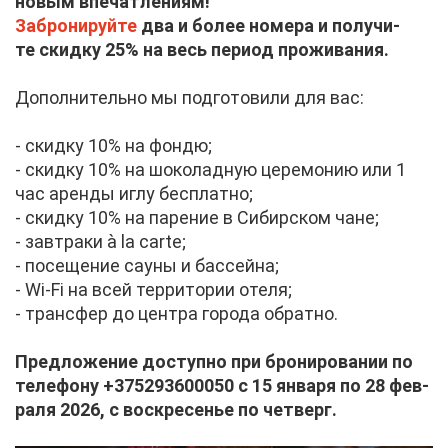
но­вым впе­чат­ле­ни­ям!
За­бро­ни­руй­те
два и бо­лее но­ме­ра и по­лу­чи­
те скид­ку 25% на весь пе­ри­од про­жи­ва­ния.
До­пол­ни­тель­но мы под­го­то­ви­ли для вас:
- скид­ку 10% на фон­дю;
- скид­ку 10% на шо­ко­лад­ную це­ре­мо­нию или 1
час арен­ды иг­лу бес­плат­но;
- скид­ку 10% на па­ре­ние в Си­бир­ском чане;
- зав­тра­ки à la carte;
- по­се­ще­ние сау­ны и бас­сей­на;
- Wi-Fi на всей тер­ри­то­рии оте­ля;
- транс­фер до цен­тра го­ро­да об­рат­но.
Пред­ло­же­ние до­ступ­но при бро­ни­ро­ва­нии по
те­ле­фо­ну +375293600050 с 15 ян­ва­ря по 28 фев­
ра­ля 2026, с вос­кре­се­нье по чет­верг.