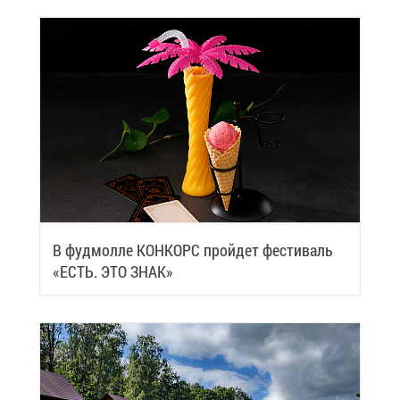
В фуд­мол­ле КОН­КОРС прой­дет фе­сти­валь
«ЕСТЬ. ЭТО ЗНАК»