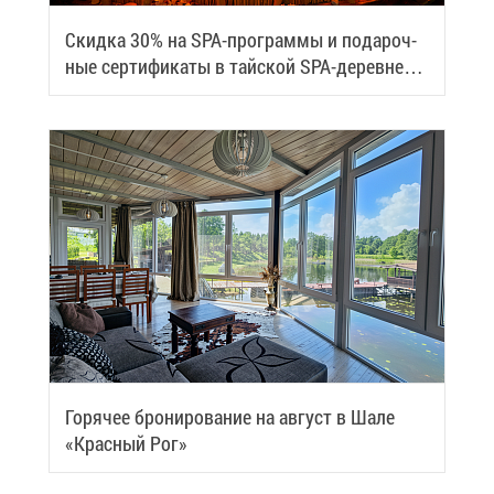
Скид­ка 30% на SPA-про­грам­мы и по­да­роч­
ные сер­ти­фи­ка­ты в тай­ской SPA-де­ревне
Samui
Го­ря­чее бро­ни­ро­ва­ние на ав­густ в Ша­ле
«Крас­ный Рог»