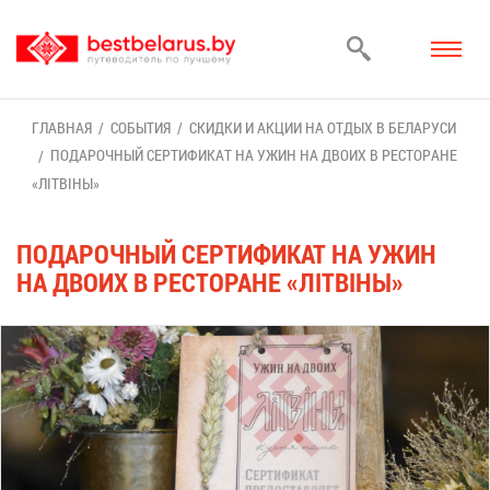
ГЛАВ­НАЯ
СО­БЫ­ТИЯ
СКИД­КИ И АК­ЦИИ НА ОТ­ДЫХ В БЕ­ЛА­РУ­СИ
ПО­ДА­РОЧ­НЫЙ СЕР­ТИ­ФИ­КАТ НА УЖИН НА ДВО­ИХ В РЕ­СТО­РАНЕ
«ЛІТВІНЫ»
ПО­ДА­РОЧ­НЫЙ СЕР­ТИ­ФИ­КАТ НА УЖИН
НА ДВО­ИХ В РЕ­СТО­РАНЕ «ЛІТВІНЫ»