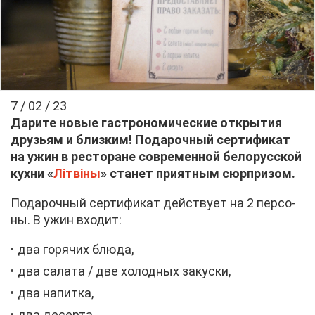
7 / 02 / 23
Да­ри­те но­вые га­стро­но­ми­че­ские от­кры­тия
дру­зьям и близ­ким! По­да­роч­ный сер­ти­фи­кат
на ужин в ре­сто­ране со­вре­мен­ной бе­ло­рус­ской
кух­ни «
Літвіны
» ста­нет при­ят­ным сюр­при­зом.
По­да­роч­ный сер­ти­фи­кат дей­ству­ет на 2 пер­со­
ны. В ужин вхо­дит:
два го­ря­чих блю­да,
два са­ла­та / две хо­лод­ных за­кус­ки,
два на­пит­ка,
два де­сер­та.