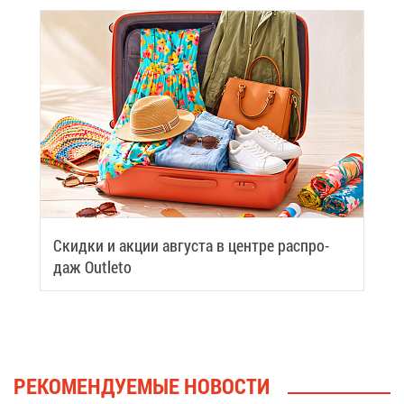
Скид­ки и ак­ции ав­гу­ста в цен­тре рас­про­
даж Outleto
РЕ­КО­МЕН­ДУ­Е­МЫЕ НО­ВО­СТИ