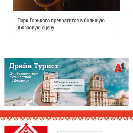
Парк Горь­ко­го пре­вра­тит­ся в боль­шую
джа­зо­вую сце­ну