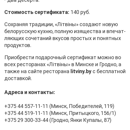
Сто­и­мость сер­ти­фи­ка­та:
140 руб.
Со­хра­няя тра­ди­ции, «Лiтвi­ны» со­зда­ют но­вую
бе­ло­рус­скую кух­ню, пол­ную изя­ще­ства и впе­чат­
ля­ю­щих со­че­та­ний вку­сов про­стых и по­нят­ных
про­дук­тов.
При­об­ре­сти по­да­роч­ный сер­ти­фи­кат мож­но во
всех ре­сто­ра­нах «Лiтвi­ны» в Мин­ске и Грод­но, а
та­к­же на сай­те ре­сто­ра­на
litviny.by
с бес­плат­ной
до­став­кой.
Ад­ре­са и кон­так­ты:
+375 44 557-11-11 (Минск, По­бе­ди­те­лей, 119)
+375 44 519-11-11 (Минск, При­тыц­ко­го, 156/1)
+375 29 300-33-44 (Грод­но, Ян­ки Ку­па­лы, 87)