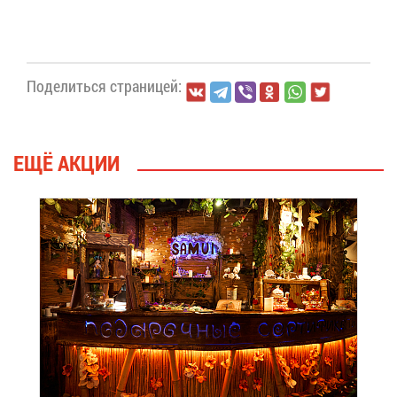
По­де­лить­ся стра­ни­цей:
ЕЩЁ АК­ЦИИ