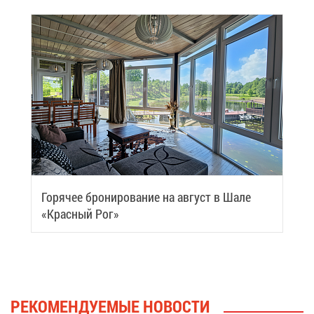
Го­ря­чее бро­ни­ро­ва­ние на ав­густ в Ша­ле
«Крас­ный Рог»
РЕ­КО­МЕН­ДУ­Е­МЫЕ НО­ВО­СТИ