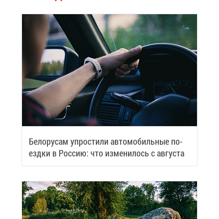
Бе­ло­ру­сам упро­сти­ли ав­то­мо­биль­ные по­
езд­ки в Рос­сию: что из­ме­ни­лось с ав­гу­ста