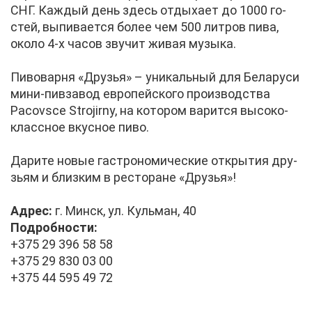
СНГ. Каж­дый день здесь от­ды­ха­ет до 1000 го­
стей, вы­пи­ва­ет­ся бо­лее чем 500 лит­ров пи­ва,
око­ло 4-х ча­сов зву­чит жи­вая му­зы­ка.
Пи­во­вар­ня «Дру­зья» – уни­каль­ный для Бе­ла­ру­си
ми­ни-пив­за­вод ев­ро­пей­ско­го про­из­вод­ства
Pacovsce Strojirny, на ко­то­ром ва­рит­ся вы­со­ко­
класс­ное вкус­ное пи­во.
Да­ри­те но­вые га­стро­но­ми­че­ские от­кры­тия дру­
зьям и близ­ким в ре­сто­ране «Дру­зья»!
Ад­рес:
г. Минск, ул. Куль­ман, 40
По­дроб­но­сти:
+375 29 396 58 58
+375 29 830 03 00
+375 44 595 49 72