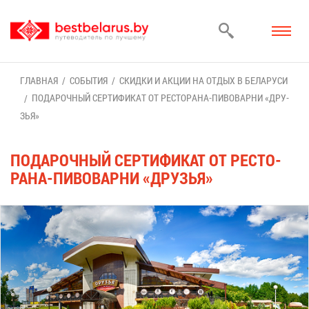
ГЛАВ­НАЯ
СО­БЫ­ТИЯ
СКИД­КИ И АК­ЦИИ НА ОТ­ДЫХ В БЕ­ЛА­РУ­СИ
ПО­ДА­РОЧ­НЫЙ СЕР­ТИ­ФИ­КАТ ОТ РЕ­СТО­РА­НА-ПИ­ВО­ВАР­НИ «ДРУ­
ЗЬЯ»
ПО­ДА­РОЧ­НЫЙ СЕР­ТИ­ФИ­КАТ ОТ РЕ­СТО­
РА­НА-ПИ­ВО­ВАР­НИ «ДРУ­ЗЬЯ»