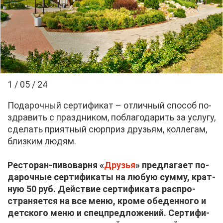
1 / 05 / 24
По­да­роч­ный сер­ти­фи­кат – от­лич­ный спо­соб по­
здра­вить с празд­ни­ком, по­бла­го­да­рить за услу­гу,
сде­лать при­ят­ный сюр­приз дру­зьям, кол­ле­гам,
близ­ким лю­дям.
Ре­сто­ран-пи­во­вар­ня «
Дру­зья
» пред­ла­га­ет по­
да­роч­ные сер­ти­фи­ка­ты на лю­бую сум­му, крат­
ную 50 руб. Дей­ствие сер­ти­фи­ка­та рас­про­
стра­ня­ет­ся на все ме­ню, кро­ме обе­ден­но­го и
дет­ско­го ме­ню и спец­пред­ло­же­ний. Сер­ти­фи­