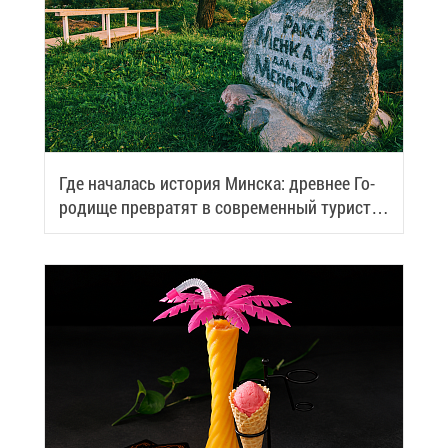
Где на­ча­лась ис­то­рия Мин­ска: древ­нее Го­
ро­ди­ще пре­вра­тят в со­вре­мен­ный ту­ри­сти­
че­ский центр