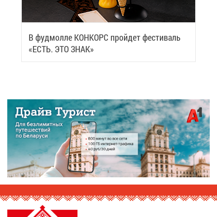
В фуд­мол­ле КОН­КОРС прой­дет фе­сти­валь
«ЕСТЬ. ЭТО ЗНАК»