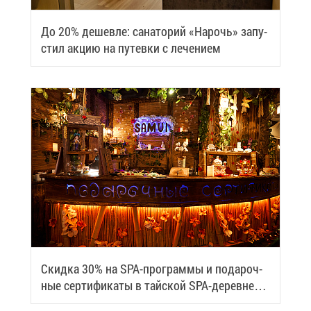
До 20% де­шев­ле: са­на­то­рий «На­рочь» за­пу­
стил ак­цию на пу­тев­ки с ле­че­ни­ем
Скид­ка 30% на SPA-про­грам­мы и по­да­роч­
ные сер­ти­фи­ка­ты в тай­ской SPA-де­ревне
Samui