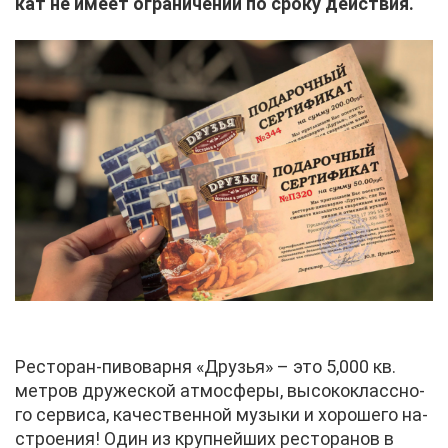
кат не име­ет огра­ни­че­ний по сро­ку дей­ствия.
Ре­сто­ран-пи­во­вар­ня «Дру­зья» – это 5,000 кв.
мет­ров дру­же­ской ат­мо­сфе­ры, вы­со­ко­класс­но­
го сер­ви­са, ка­че­ствен­ной му­зы­ки и хо­ро­ше­го на­
стро­е­ния! Один из круп­ней­ших ре­сто­ра­нов в