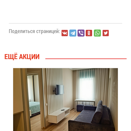
По­де­лить­ся стра­ни­цей:
ЕЩЁ АК­ЦИИ