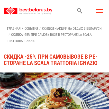
ГЛАВ­НАЯ
СО­БЫ­ТИЯ
СКИД­КИ И АК­ЦИИ НА ОТ­ДЫХ В БЕ­ЛА­РУ­СИ
СКИД­КА -25% ПРИ СА­МО­ВЫ­ВО­ЗЕ В РЕ­СТО­РАНЕ LA SCALA
TRATTORIA IGNAZIO
СКИД­КА -25% ПРИ СА­МО­ВЫ­ВО­ЗЕ В РЕ­
СТО­РАНЕ LA SCALA TRATTORIA IGNAZIO