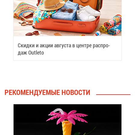
Скид­ки и ак­ции ав­гу­ста в цен­тре рас­про­
даж Outleto
РЕ­КО­МЕН­ДУ­Е­МЫЕ НО­ВО­СТИ