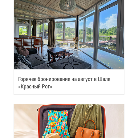
Го­ря­чее бро­ни­ро­ва­ние на ав­густ в Ша­ле
«Крас­ный Рог»