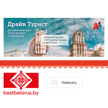
На­пи­сать