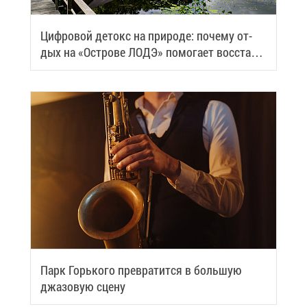
Циф­ро­вой де­токс на при­ро­де: по­че­му от­
дых на «Ост­ро­ве ЛОДЭ» по­мо­га­ет вос­ста­но­
вить си­лы
Парк Горь­ко­го пре­вра­тит­ся в боль­шую
джа­зо­вую сце­ну