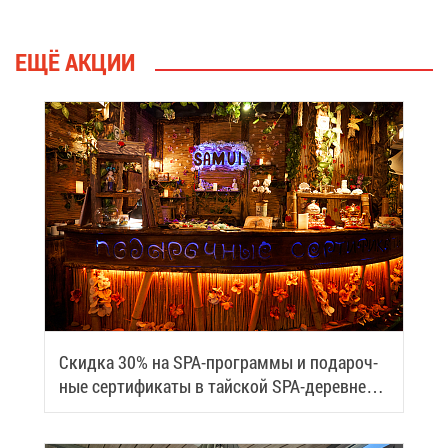
ЕЩЁ АК­ЦИИ
Скид­ка 30% на SPA-про­грам­мы и по­да­роч­
ные сер­ти­фи­ка­ты в тай­ской SPA-де­ревне
Samui