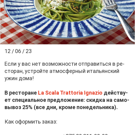
12 / 06 / 23
Ес­ли у вас нет воз­мож­но­сти от­пра­вить­ся в ре­
сто­ран, устрой­те ат­мо­сфер­ный ита­льян­ский
ужин до­ма!
В ре­сто­ране
La Scala Trattoria Ignazio
дей­ству­
ет спе­ци­аль­ное пред­ло­же­ние: скид­ка на са­мо­
вы­воз 25% (все дни, кро­ме по­не­дель­ни­ка).
Как офор­мить за­каз: