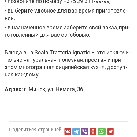
по­зво­ни­те по но­ме­ру +375 29 311-99-99,
вы­бе­ри­те удоб­ное для вас вре­мя при­го­тов­ле­
ния,
в на­зна­чен­ное вре­мя за­бе­ри­те свой за­каз, при­
го­тов­лен­ный для вас с лю­бо­вью.
Блю­да в La Scala Trattoria Ignazio – это ис­клю­чи­
тель­но на­ту­раль­ная, по­лез­ная, про­стая и при
этом мно­го­гран­ная си­ци­лий­ская кух­ня, до­ступ­
ная каж­до­му.
Ад­рес:
г. Минск, ул. Неми­га, 36
По­де­лить­ся стра­ни­цей: