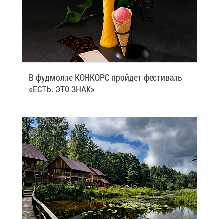
В фуд­мол­ле КОН­КОРС прой­дет фе­сти­валь
«ЕСТЬ. ЭТО ЗНАК»