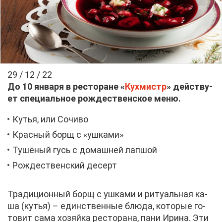
29 / 12 / 22
До 10 ян­ва­ря в ре­сто­ране «
Кух­мистр
» дей­ству­
ет спе­ци­аль­ное рож­де­ствен­ское ме­ню.
Ку­тья, или Со­чи­во
Крас­ный борщ с «уш­ка­ми»
Ту­шё­ный гусь с до­маш­ней лап­шой
Рож­де­ствен­ский де­серт
Тра­ди­ци­он­ный борщ с уш­ка­ми и ри­ту­аль­ная ка­
ша (ку­тья) – един­ствен­ные блю­да, ко­то­рые го­
то­вит са­ма хо­зяй­ка ре­сто­ра­на, па­ни Ири­на. Эти