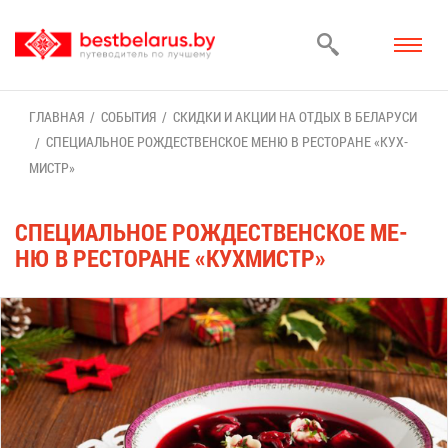
ГЛАВ­НАЯ
СО­БЫ­ТИЯ
СКИД­КИ И АК­ЦИИ НА ОТ­ДЫХ В БЕ­ЛА­РУ­СИ
СПЕ­ЦИ­АЛЬ­НОЕ РОЖ­ДЕ­СТВЕН­СКОЕ МЕ­НЮ В РЕ­СТО­РАНЕ «КУХ­
МИСТР»
СПЕ­ЦИ­АЛЬ­НОЕ РОЖ­ДЕ­СТВЕН­СКОЕ МЕ­
НЮ В РЕ­СТО­РАНЕ «КУХ­МИСТР»