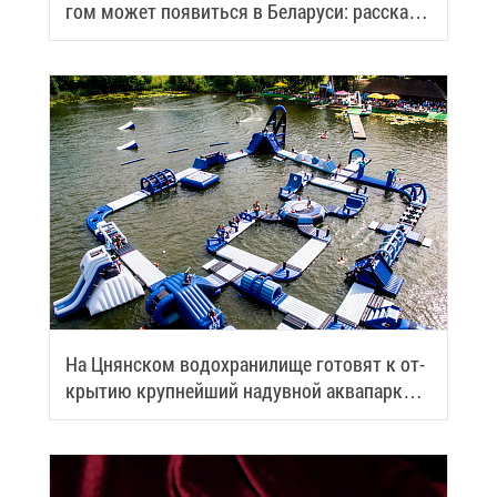
гом мо­жет по­явить­ся в Бе­ла­ру­си: рас­ска­
зы­ва­ем по­дроб­но­сти
На Цнян­ском во­до­хра­ни­ли­ще го­то­вят к от­
кры­тию круп­ней­ший на­дув­ной ак­ва­парк
Бе­ла­ру­си