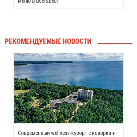
ме­ню в Beef&Beer
РЕ­КО­МЕН­ДУ­Е­МЫЕ НО­ВО­СТИ
Со­вре­мен­ный wellness-ку­рорт с ко­вор­кин­