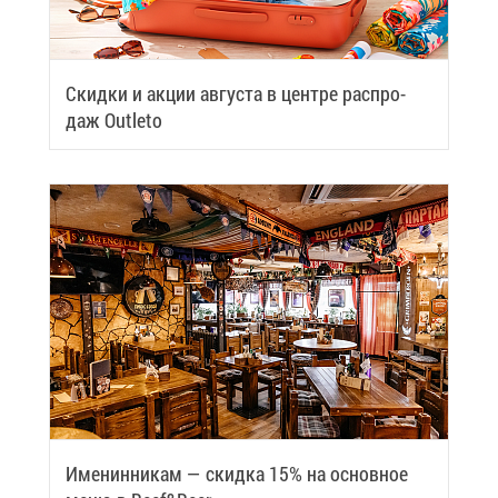
Скид­ки и ак­ции ав­гу­ста в цен­тре рас­про­
даж Outleto
Име­нин­ни­кам — скид­ка 15% на ос­нов­ное