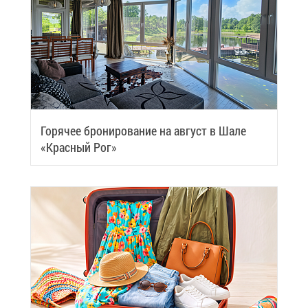
Го­ря­чее бро­ни­ро­ва­ние на ав­густ в Ша­ле
«Крас­ный Рог»