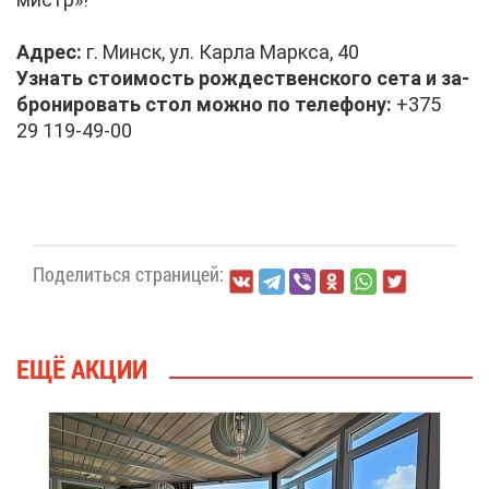
Ад­рес:
г. Минск, ул. Кар­ла Марк­са, 40
Узнать сто­и­мость рож­де­ствен­ско­го се­та и за­
бро­ни­ро­вать стол мож­но по те­ле­фо­ну:
+375
29 119-49-00
По­де­лить­ся стра­ни­цей:
ЕЩЁ АК­ЦИИ