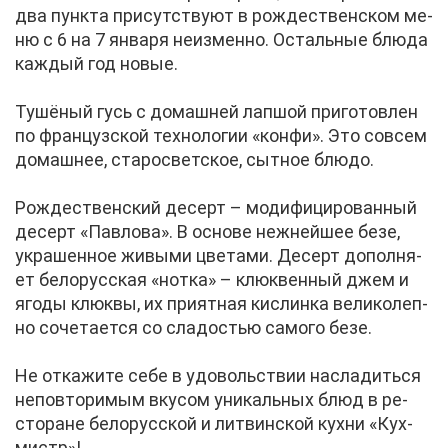
два пунк­та при­сут­ству­ют в рож­де­ствен­ском ме­
ню с 6 на 7 ян­ва­ря неиз­мен­но. Осталь­ные блю­да
каж­дый год но­вые.
Ту­шё­ный гусь с до­маш­ней лап­шой при­го­тов­лен
по фран­цуз­ской тех­но­ло­гии «кон­фи». Это со­всем
до­маш­нее, ста­ро­свет­ское, сыт­ное блю­до.
Рож­де­ствен­ский де­серт – мо­ди­фи­ци­ро­ван­ный
де­серт «Пав­ло­ва». В ос­но­ве неж­ней­шее бе­зе,
укра­шен­ное жи­вы­ми цве­та­ми. Де­серт до­пол­ня­
ет бе­ло­рус­ская «нот­ка» – клюк­вен­ный джем и
яго­ды клюк­вы, их при­ят­ная кис­лин­ка ве­ли­ко­леп­
но со­че­та­ет­ся со сла­до­стью са­мо­го бе­зе.
Не от­ка­жи­те се­бе в удо­воль­ствии на­сла­дить­ся
непо­вто­ри­мым вку­сом уни­каль­ных блюд в ре­
сто­ране бе­ло­рус­ской и лит­вин­ской кух­ни «Кух­
мистр»!