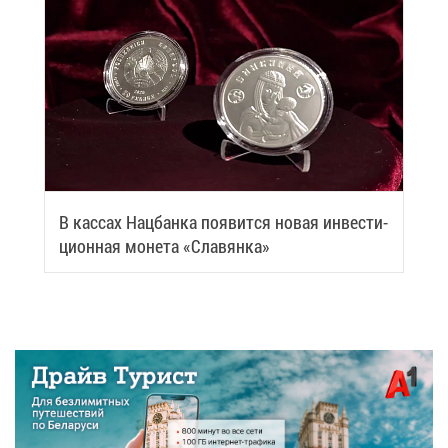
В кас­сах Нац­бан­ка по­явит­ся но­вая ин­ве­сти­
ци­он­ная мо­не­та «Сла­вян­ка»