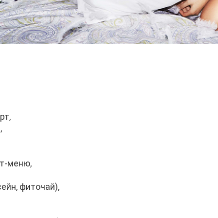
рт,
,
ет-меню,
сейн, фиточай),