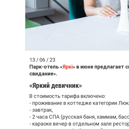
13 / 06 / 23
Парк-отель «
Яркi
» в июне предлагает 
свида
ние».
«Яркий девичник»
В стоимость тарифа включено:
- проживание в коттедже категории Люк
- завтрак,
- 2 часа СПА (русская баня, хаммам, бас
- караоке вечер в отдельном зале ресто