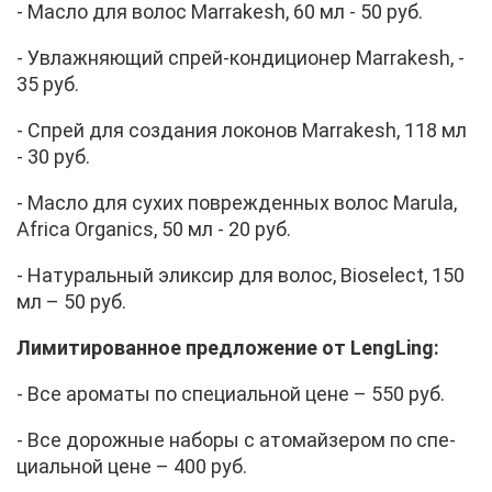
- Мас­ло для во­лос Marrakesh, 60 мл - 50 руб.
- Увлаж­ня­ю­щий спрей-кон­ди­ци­о­нер Marrakesh, -
35 руб.
- Спрей для со­зда­ния ло­ко­нов Marrakesh, 118 мл
- 30 руб.
- Мас­ло для су­хих по­вре­жден­ных во­лос Marula,
Africa Organics, 50 мл - 20 руб.
- На­ту­раль­ный элик­сир для во­лос, Bioselect, 150
мл – 50 руб.
Ли­ми­ти­ро­ван­ное пред­ло­же­ние от LengLing:
- Все аро­ма­ты по спе­ци­аль­ной цене – 550 руб.
- Все до­рож­ные на­бо­ры с ато­май­зе­ром по спе­
ци­аль­ной цене – 400 руб.