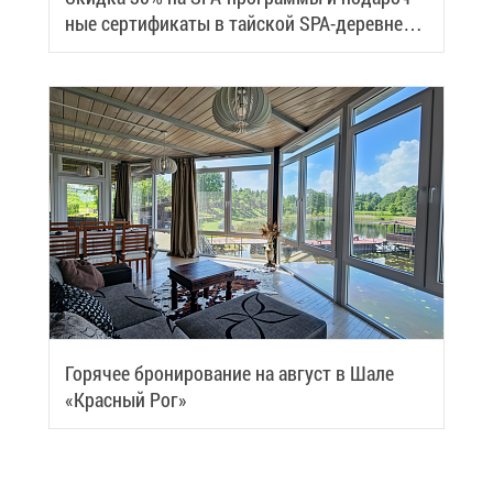
ные сер­ти­фи­ка­ты в тай­ской SPA-де­ревне
Samui
Го­ря­чее бро­ни­ро­ва­ние на ав­густ в Ша­ле
«Крас­ный Рог»