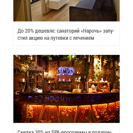
До 20% де­шев­ле: са­на­то­рий «На­рочь» за­пу­
стил ак­цию на пу­тев­ки с ле­че­ни­ем
Скид­ка 30% на SPA-про­грам­мы и по­да­роч­