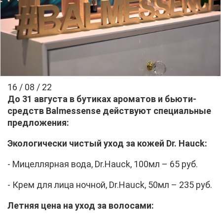
16 / 08 / 22
До 31 ав­гу­ста в бу­ти­ках аро­ма­тов и бью­ти-
средств
Balmessense
дей­ству­ют спе­ци­аль­ные
пред­ло­же­ния:
Эко­ло­ги­че­ски чи­стый уход за ко­жей Dr. Hauck:
- Ми­цел­ляр­ная во­да, Dr.​Hauck, 100мл – 65 руб.
- Крем для ли­ца ноч­ной, Dr.​Hauck, 50мл – 235 руб.
Лет­няя це­на на уход за во­ло­са­ми: