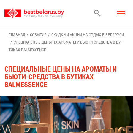
ГЛАВ­НАЯ
СО­БЫ­ТИЯ
СКИД­КИ И АК­ЦИИ НА ОТ­ДЫХ В БЕ­ЛА­РУ­СИ
СПЕ­ЦИ­АЛЬ­НЫЕ ЦЕ­НЫ НА АРО­МА­ТЫ И БЬЮ­ТИ-СРЕД­СТВА В БУ­
ТИ­КАХ BALMESSENCE
СПЕ­ЦИ­АЛЬ­НЫЕ ЦЕ­НЫ НА АРО­МА­ТЫ И
БЬЮ­ТИ-СРЕД­СТВА В БУ­ТИ­КАХ
BALMESSENCE