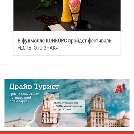
В фуд­мол­ле КОН­КОРС прой­дет фе­сти­валь
«ЕСТЬ. ЭТО ЗНАК»