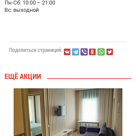
Пн-Сб: 10:00 – 21:00
Вс: вы­ход­ной
По­де­лить­ся стра­ни­цей:
ЕЩЁ АК­ЦИИ