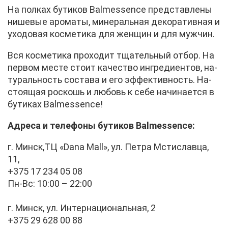
На пол­ках бу­ти­ков Balmessence пред­став­ле­ны
ни­ше­вые аро­ма­ты, ми­не­раль­ная де­ко­ра­тив­ная и
ухо­до­вая кос­ме­ти­ка для жен­щин и для муж­чин.
Вся кос­ме­ти­ка про­хо­дит тща­тель­ный от­бор. На
пер­вом ме­сте сто­ит ка­че­ство ин­гре­ди­ен­тов, на­
ту­раль­ность со­ста­ва и его эф­фек­тив­ность. На­
сто­я­щая рос­кошь и лю­бовь к се­бе на­чи­на­ет­ся в
бу­ти­ках Balmessence!
Ад­ре­са и те­ле­фо­ны бу­ти­ков Balmessence:
г. Минск,ТЦ «Dana Mall», ул. Пет­ра Мсти­слав­ца,
11,
+375 17 234 05 08
Пн-Вс: 10:00 – 22:00
г. Минск, ул. Ин­тер­на­ци­о­наль­ная, 2
+375 29 628 00 88