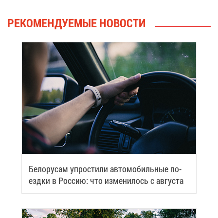
РЕ­КО­МЕН­ДУ­Е­МЫЕ НО­ВО­СТИ
Бе­ло­ру­сам упро­сти­ли ав­то­мо­биль­ные по­
езд­ки в Рос­сию: что из­ме­ни­лось с ав­гу­ста