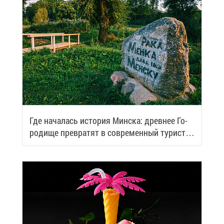
Где на­ча­лась ис­то­рия Мин­ска: древ­нее Го­
ро­ди­ще пре­вра­тят в со­вре­мен­ный ту­ри­сти­
че­ский центр