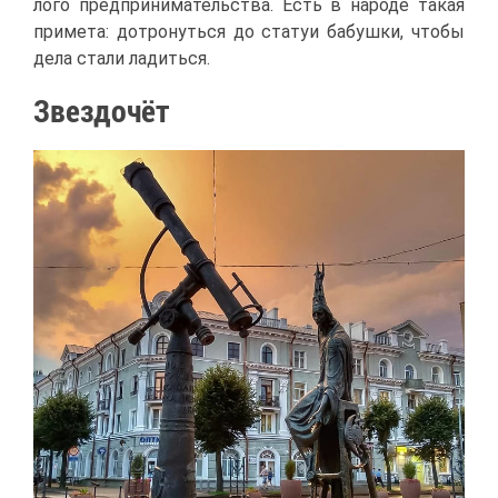
ло­го пред­при­ни­ма­тель­ства. Есть в на­ро­де та­кая
при­ме­та: до­тро­нуть­ся до ста­туи ба­буш­ки, что­бы
де­ла ста­ли ла­дить­ся.
Звез­до­чёт