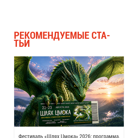
РЕ­КО­МЕН­ДУ­Е­МЫЕ СТА­
ТЬИ
Фе­сти­валь «Шлях Цмо­ка» 2026: про­грам­ма,