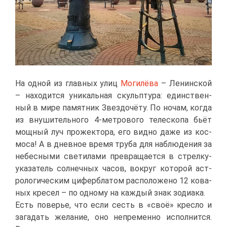
На од­ной из глав­ных улиц
Мо­ги­лё­ва
– Ле­нин­ской
– на­хо­дит­ся уни­каль­ная скульп­ту­ра: един­ствен­
ный в ми­ре па­мят­ник Звез­до­чё­ту. По но­чам, ко­гда
из вну­ши­тель­но­го 4-мет­ро­во­го те­ле­ско­па бьёт
мощ­ный луч про­жек­то­ра, его вид­но да­же из кос­
мо­са! А в днев­ное вре­мя тру­ба для на­блю­де­ния за
небес­ны­ми све­ти­лами пре­вра­ща­ет­ся в стрел­ку-
ука­за­тель сол­неч­ных ча­сов, во­круг ко­то­рой аст­
ро­ло­ги­че­ским ци­фер­бла­том рас­по­ло­же­но 12 ко­ва­
ных кре­сел – по од­но­му на каж­дый знак зо­ди­а­ка.
Есть по­ве­рье, что ес­ли сесть в «своё» крес­ло и
за­га­дать же­ла­ние, оно непре­мен­но ис­пол­нит­ся.