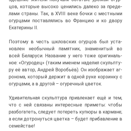
цов, ко­то­рые вы­со­ко це­ни­лись да­ле­ко за пре­де­
ла­ми стра­ны. Так, в XVIII ве­ке боч­ки с мест­ны­ми
огур­ца­ми по­став­ля­лись во Фран­цию и ко дво­ру
Ека­те­ри­ны II.
По­это­му в честь шклов­ских огур­цов был уста­
нов­лен необыч­ный па­мят­ник, зна­ме­ни­тый во
всей Бе­ла­ру­си. На­зва­ние у него то­же ори­ги­наль­
ное: «Огуро­дец» (та­ким име­нем на­де­лил скульп­ту­
ру её ав­тор, Ан­дрей Во­ро­бьёв). Он изоб­ра­жа­ет аг­
ро­но­ма, ко­то­рый дер­жит в од­ной ру­ке кор­зин­ку с
огур­ца­ми, а в дру­гой – огу­реч­ный цве­ток.
Уди­ви­тель­ная скульп­ту­ра при­вле­ка­ет ещё и тем,
что с ней свя­за­ны ин­те­рес­ные при­ме­ты: что­бы
раз­бо­га­теть, сле­ду­ет по­те­реть ку­пю­ры в кар­мане;
а ес­ли до­тро­нуть­ся цвет­ка – бу­дет при­бав­ле­ние в
се­мей­стве!