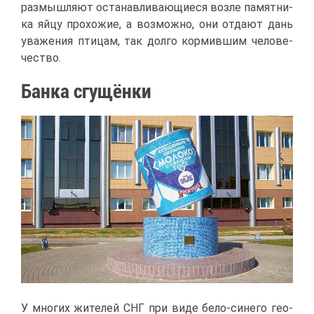
раз­мыш­ля­ют оста­нав­ли­ва­ю­щи­е­ся воз­ле па­мят­ни­
ка яй­цу про­хо­жие, а воз­мож­но, они от­да­ют дань
ува­же­ния пти­цам, так дол­го кор­мив­шим че­ло­ве­
че­ство.
Бан­ка сгу­щён­ки
У мно­гих жи­те­лей СНГ при ви­де бе­ло-си­не­го гео­