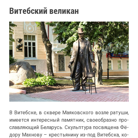
Ви­теб­ский ве­ли­кан
В Ви­теб­ске, в скве­ре Ма­я­ков­ско­го воз­ле ра­ту­ши,
име­ет­ся ин­те­рес­ный па­мят­ник, свое­об­раз­но про­
слав­ля­ю­щий Бе­ла­русь. Скульп­ту­ра по­свя­ще­на Фё­
до­ру Мах­но­ву – кре­стья­ни­ну из-под Ви­теб­ска, ко­