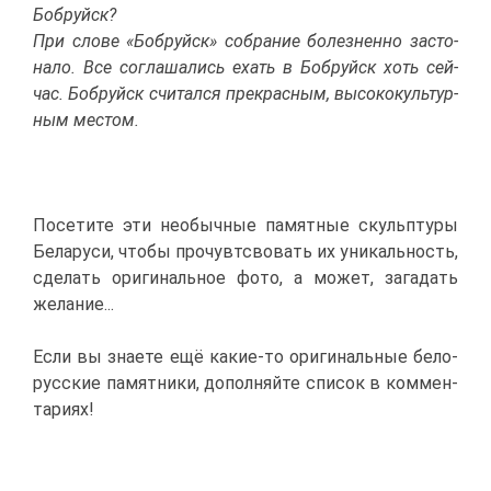
Боб­руйск?
При сло­ве «Боб­руйск» со­бра­ние бо­лез­нен­но за­сто­
на­ло. Все со­гла­ша­лись ехать в Боб­руйск хоть сей­
час. Боб­руйск счи­тал­ся пре­крас­ным, вы­со­ко­куль­тур­
ным ме­стом.
По­се­ти­те эти необыч­ные па­мят­ные скульп­ту­ры
Бе­ла­ру­си, что­бы про­чувтсво­вать их уни­каль­ность,
сде­лать ори­ги­наль­ное фо­то, а мо­жет, за­га­дать
же­ла­ние...
Ес­ли вы зна­е­те ещё ка­кие-то ори­ги­наль­ные бе­ло­
рус­ские па­мят­ни­ки, до­пол­няй­те спи­сок в ком­мен­
та­ри­ях!