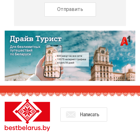
На­пи­сать