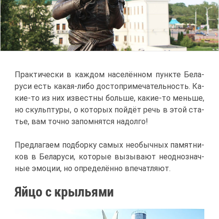
Прак­ти­че­ски в каж­дом на­се­лён­ном пунк­те Бе­ла­
ру­си есть ка­кая-ли­бо до­сто­при­ме­ча­тель­ность. Ка­
кие-то из них из­вест­ны боль­ше, ка­кие-то мень­ше,
но скульп­ту­ры, о ко­то­рых пой­дёт речь в этой ста­
тье, вам точ­но за­пом­нят­ся на­дол­го!
Пред­ла­га­ем под­бор­ку са­мых необыч­ных па­мят­ни­
ков в Бе­ла­ру­си, ко­то­рые вы­зы­ва­ют неод­но­знач­
ные эмо­ции, но опре­де­лён­но впе­чат­ля­ют.
Яй­цо с кры­лья­ми