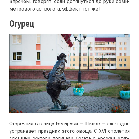
Впро­чем, го­во­рят, ес­ли до­тя­нуть­ся до ру­ки се­ми­
мет­ро­во­го аст­ро­ло­га, эф­фект тот же!
Огу­рец
Огу­реч­ная сто­ли­ца Бе­ла­ру­си – Шклов – еже­год­но
устра­и­ва­ет празд­ник это­го ово­ща. С XVI сто­ле­тия
здеш­ние жи­те­ли по­лу­ча­ли бо­га­тые уро­жаи огур­