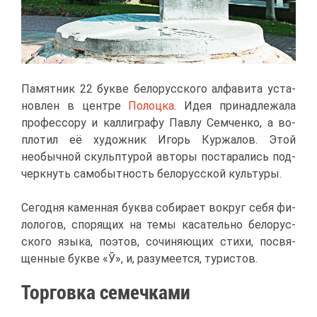
Па­мят­ник 22 бук­ве бе­ло­рус­ско­го ал­фа­ви­та уста­
нов­лен в цен­тре
По­лоц­ка
. Идея при­над­ле­жа­ла
про­фес­со­ру и кал­ли­гра­фу Пав­лу Сем­чен­ко, а во­
пло­тил её ху­дож­ник Игорь Кур­жа­лов. Этой
необыч­ной скульп­ту­рой ав­то­ры по­ста­ра­лись под­
черк­нуть са­мо­быт­ность бе­ло­рус­ской куль­ту­ры.
Се­год­ня ка­мен­ная бук­ва со­би­ра­ет во­круг се­бя фи­
ло­ло­гов, спо­ря­щих на те­мы ка­са­тель­но бе­ло­рус­
ско­го язы­ка, по­этов, со­чи­ня­ю­щих сти­хи, по­свя­
щен­ные бук­ве «Ў», и, ра­зу­ме­ет­ся, ту­ри­стов.
Тор­гов­ка се­меч­ка­ми