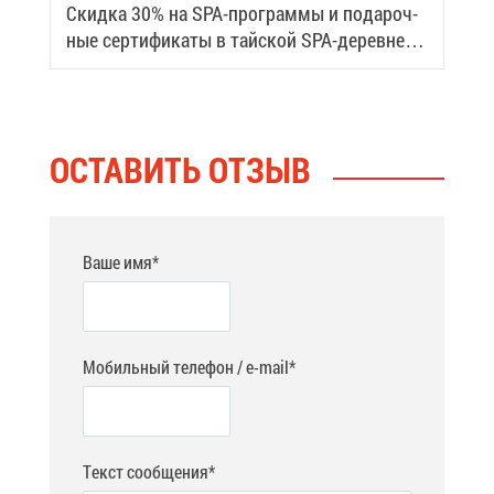
Скид­ка 30% на SPA-про­грам­мы и по­да­роч­
ные сер­ти­фи­ка­ты в тай­ской SPA-де­ревне
Samui
ОСТА­ВИТЬ ОТ­ЗЫВ
Ваше имя*
Мобильный телефон / e-mail*
Текст сообщения*