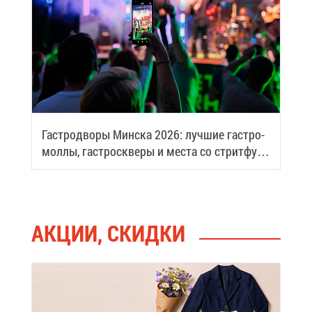
Га­стро­дво­ры Мин­ска 2026: луч­шие га­стро­
мол­лы, га­стро­скве­ры и ме­ста со стрит­фу­
дом
АК­ЦИИ, СКИД­КИ