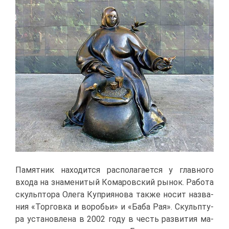
Па­мят­ник на­хо­дит­ся рас­по­ла­га­ет­ся у глав­но­го
вхо­да на зна­ме­ни­тый Ко­ма­ров­ский ры­нок. Ра­бо­та
скуль­пто­ра Оле­га Куп­ри­я­но­ва та­к­же но­сит на­зва­
ния «Тор­гов­ка и во­ро­бьи» и «Ба­ба Рая». Скульп­ту­
ра уста­нов­ле­на в 2002 го­ду в честь раз­ви­тия ма­