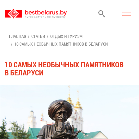
ГЛАВ­НАЯ
СТА­ТЬИ
ОТ­ДЫХ И ТУ­РИЗМ
10 СА­МЫХ НЕОБЫЧ­НЫХ ПА­МЯТ­НИ­КОВ В БЕ­ЛА­РУ­СИ
10 СА­МЫХ НЕОБЫЧ­НЫХ ПА­МЯТ­НИ­КОВ
В БЕ­ЛА­РУ­СИ