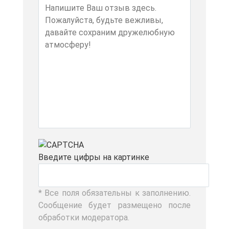
Вве­ди­те циф­ры на кар­тин­ке
* Все по­ля обя­за­тель­ны к за­пол­не­нию.
Со­об­ще­ние бу­дет раз­ме­ще­но по­сле
об­ра­бот­ки мо­де­ра­то­ра.