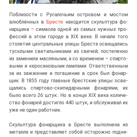
По­бли­зо­сти с Ру­са­ло­чьим ост­ро­вом и мо­стом
влюб­лён­ных в
Бре­сте
на­хо­дит­ся скульп­ту­ра фо­
нар­щи­ка – сим­во­ла од­ной из са­мых нуж­ных про­
фес­сий в этом го­ро­де в XIX ве­ке. В на­ча­ле то­го
сто­ле­тия цен­траль­ные ули­цы Бре­ста осве­ща­лись
туск­лы­ми све­тиль­ни­ка­ми из све­чей; по­сте­пен­но
их за­ме­ни­ли мас­ля­ны­ми, а со вре­ме­нем – спир­то­
вы­ми и ке­ро­си­но­вы­ми лам­па­ми. От­вет­ствен­ным
за их за­жже­ние и по­га­ше­ние в срок был фо­нар­
щик. В 1855 го­ду глав­ные брест­ские ули­цы осве­
ща­лись спир­то­во-ски­пи­дар­ны­ми фо­на­ря­ми, их
бы­ло все­го 26 штук.. Но в кон­це XIX ве­ка ко­ли­че­
ство фо­на­рей до­стиг­ло 440 штук, и об­слу­жи­вал их
уже не один ра­бот­ник.
Скульп­ту­ра фо­нар­щи­ка в Бре­сте вы­пол­не­на из
ме­тал­ла и пред­став­ля­ет со­бой осто­рож­но под­ни­