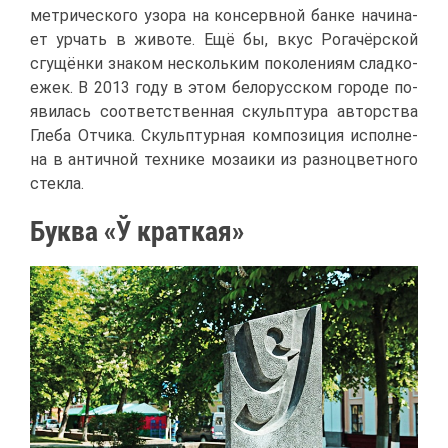
мет­ри­че­ско­го узо­ра на кон­серв­ной бан­ке на­чи­на­
ет ур­чать в жи­во­те. Ещё бы, вкус Ро­га­чёр­ской
сгу­щён­ки зна­ком несколь­ким по­ко­ле­ни­ям слад­ко­
е­жек. В 2013 го­ду в этом бе­ло­рус­ском го­ро­де по­
яви­лась со­от­вет­ствен­ная скульп­ту­ра ав­тор­ства
Гле­ба От­чи­ка. Скульп­тур­ная ком­по­зи­ция ис­пол­не­
на в ан­тич­ной тех­ни­ке мо­за­и­ки из раз­но­цвет­но­го
стек­ла.
Бук­ва «Ў крат­кая»