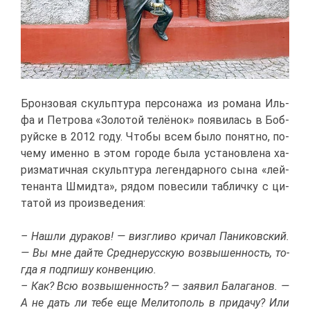
Брон­зо­вая скульп­ту­ра пер­со­на­жа из ро­ма­на Иль­
фа и Пет­ро­ва «Зо­ло­той те­лё­нок» по­яви­лась в Боб­
руй­ске в 2012 го­ду. Что­бы всем бы­ло по­нят­но, по­
че­му имен­но в этом го­ро­де бы­ла уста­нов­ле­на ха­
риз­ма­тич­ная скульп­ту­ра ле­ген­дар­но­го сы­на «лей­
те­нан­та Шмид­та», ря­дом по­ве­си­ли таб­лич­ку с ци­
та­той из про­из­ве­де­ния:
– На­шли ду­ра­ков! — визг­ли­во кри­чал Па­ни­ков­ский.
— Вы мне дай­те Сред­не­рус­скую воз­вы­шен­ность, то­
гда я под­пи­шу кон­вен­цию.
– Как? Всю воз­вы­шен­ность? — за­явил Ба­ла­га­нов. —
А не дать ли те­бе еще Ме­ли­то­поль в при­да­чу? Или