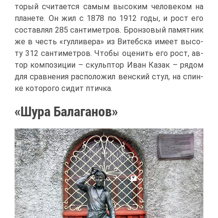
то­рый счи­та­ет­ся са­мым вы­со­ким че­ло­ве­ком на
пла­не­те. Он жил с 1878 по 1912 го­ды, и рост его
со­став­лял 285 сан­ти­мет­ров. Брон­зо­вый па­мят­ник
же в честь «гул­ли­ве­ра» из Ви­теб­ска име­ет вы­со­
ту 312 сан­ти­мет­ров. Что­бы оце­нить его рост, ав­
тор ком­по­зи­ции – скуль­птор Иван Ка­зак – ря­дом
для срав­не­ния рас­по­ло­жил вен­ский стул, на спин­
ке ко­то­ро­го си­дит птич­ка.
«Шу­ра Ба­ла­га­нов»