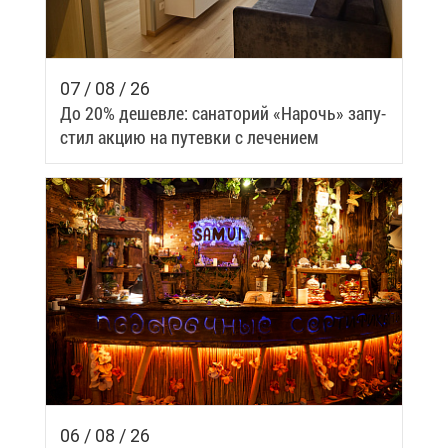
07 / 08 / 26
До 20% де­шев­ле: са­на­то­рий «На­рочь» за­пу­
стил ак­цию на пу­тев­ки с ле­че­ни­ем
06 / 08 / 26