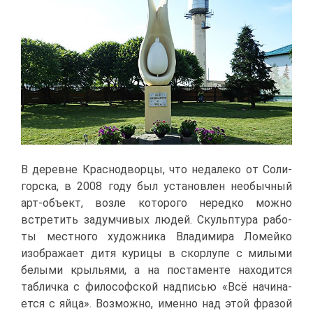
В де­ревне Крас­но­двор­цы, что неда­ле­ко от Со­ли­
гор­ска, в 2008 го­ду был уста­нов­лен необыч­ный
арт-объ­ект, воз­ле ко­то­ро­го неред­ко мож­но
встре­тить за­дум­чи­вых лю­дей. Скульп­ту­ра ра­бо­
ты мест­но­го ху­дож­ни­ка Вла­ди­ми­ра Ло­мей­ко
изоб­ра­жа­ет ди­тя ку­ри­цы в скор­лу­пе с ми­лы­ми
бе­лы­ми кры­лья­ми, а на по­ста­мен­те на­хо­дит­ся
таб­лич­ка с фи­ло­соф­ской над­пи­сью «Всё на­чи­на­
ет­ся с яй­ца». Воз­мож­но, имен­но над этой фра­зой