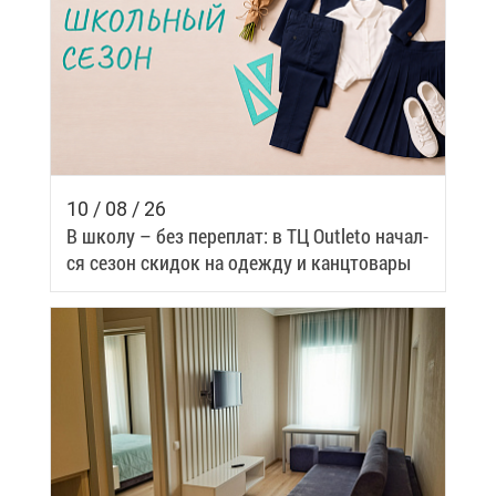
10 / 08 / 26
В шко­лу – без пе­ре­плат: в ТЦ Outleto на­чал­
ся се­зон ски­док на одеж­ду и канц­то­ва­ры