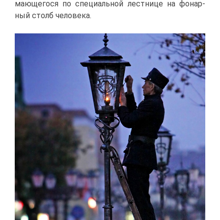
ма­ю­ще­го­ся по спе­ци­аль­ной лест­ни­це на фо­нар­
ный столб че­ло­ве­ка.