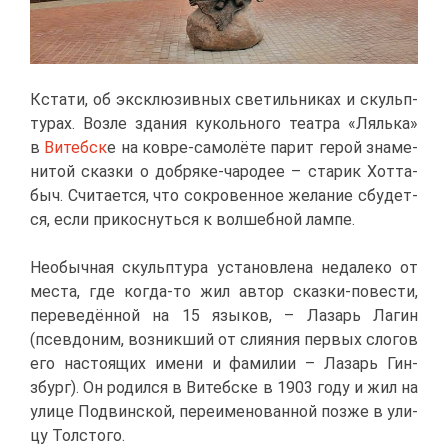
Кста­ти, об экс­клю­зив­ных све­тиль­ни­ках и скульп­
ту­рах. Воз­ле зда­ния ку­коль­но­го те­ат­ра «Ляль­ка»
в
Ви­тебск
е на ков­ре-са­мо­лё­те па­рит ге­рой зна­ме­
ни­той сказ­ки о доб­ря­ке-ча­ро­дее – ста­рик Хот­та­
быч. Счи­та­ет­ся, что со­кро­вен­ное же­ла­ние сбу­дет­
ся, ес­ли при­кос­нуть­ся к вол­шеб­ной лам­пе.
Необыч­ная скульп­ту­ра уста­нов­ле­на неда­ле­ко от
ме­ста, где ко­гда-то жил ав­тор сказ­ки-по­ве­сти,
пе­ре­ве­дён­ной на 15 язы­ков, – Ла­зарь Ла­гин
(псев­до­ним, воз­ник­ший от сли­я­ния пер­вых сло­гов
его на­сто­я­щих име­ни и фа­ми­лии – Ла­зарь Гин­
збург). Он ро­дил­ся в Ви­теб­ске в 1903 го­ду и жил на
ули­це По­двин­ской, пе­ре­име­но­ван­ной поз­же в ули­
цу Тол­сто­го.