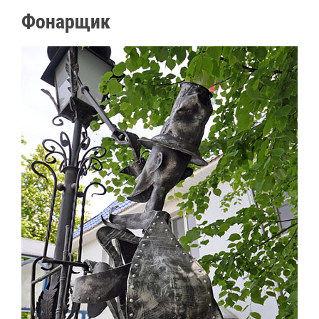
Фо­нар­щик