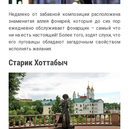
Неда­ле­ко от за­бав­ной ком­по­зи­ции рас­по­ло­же­на
зна­ме­ни­тая ал­лея фо­на­рей, ко­то­рые до сих пор
еже­днев­но об­слу­жи­ва­ет фо­нар­щик – са­мый что
ни на есть на­сто­я­щий! Бо­лее то­го, хо­дят слу­хи, что
его пу­го­ви­цы об­ла­да­ют за­га­доч­ным свой­ством
ис­пол­нять же­ла­ния.
Ста­рик Хот­та­быч