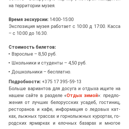
на тер­ри­то­рии му­зея.
Вре­мя экс­кур­сии:
14:00-15:00
Экс­по­зи­ция му­зея ра­бо­та­ет с 10:00 д 17:00. Кас­са
– с 10:00 до 16:30.
Сто­и­мость би­ле­тов:
Взрос­лые – 8,50 руб.
Школь­ни­ки и сту­ден­ты – 4,50 руб.
До­школь­ни­ки – бес­плат­но.
По­дроб­но­сти:
+375 17 395-59-13
Боль­ше ва­ри­ан­тов для до­су­га и от­ды­ха ищи­те на
на­шем сай­те в раз­де­ле «
От­дых зи­мой
»: пред­ло­
же­ния от луч­ших бе­ло­рус­ских уса­деб, го­сти­ниц,
ре­сто­ра­нов и ка­фе, ин­фор­ма­ция о ле­до­вых кат­
ках, лыж­ных трас­сах и гор­но­лыж­ных ку­рор­тах, го­
род­ских яр­мар­ках и елоч­ных ба­за­рах и мно­гое