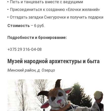
Петь и тан­це­вать вме­сте с ве­ду­щи­ми
При­со­еди­нить­ся к со­зда­нию «Елоч­ки же­ла­ний»
От­га­дать за­гад­ки Сне­гу­роч­ки и по­лу­чить по­дар­ки
Сто­и­мость
– 6 руб.
По­дроб­но­сти и бро­ни­ро­ва­ние:
+375 29 316-04-08
Му­зей на­род­ной ар­хи­тек­ту­ры и бы­та
Мин­ский рай­он, д. Озер­цо