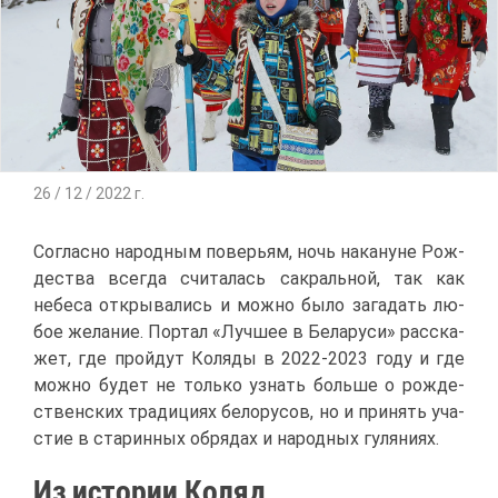
26 / 12 / 2022 г.
Со­глас­но на­род­ным по­ве­рьям, ночь на­ка­нуне Рож­
де­ства все­гда счи­та­лась са­краль­ной, так как
небе­са от­кры­ва­лись и мож­но бы­ло за­га­дать лю­
бое же­ла­ние. Пор­тал «Луч­шее в Бе­ла­ру­си» рас­ска­
жет, где прой­дут Ко­ля­ды в 2022-2023 го­ду и где
мож­но бу­дет не толь­ко узнать боль­ше о рож­де­
ствен­ских тра­ди­ци­ях бе­ло­ру­сов, но и при­нять уча­
стие в ста­рин­ных об­ря­дах и на­род­ных гу­ля­ни­ях.
Из ис­то­рии Ко­ляд