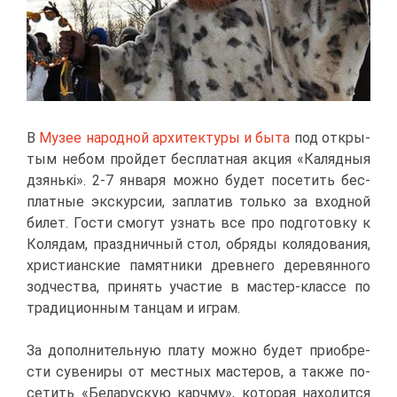
В
Му­зее на­род­ной ар­хи­тек­ту­ры
и бы­та
под от­кры­
тым небом прой­дет бес­плат­ная ак­ция «Каляд­ныя
дзянькі». 2-7 ян­ва­ря мож­но бу­дет по­се­тить бес­
плат­ные экс­кур­сии, за­пла­тив толь­ко за вход­ной
би­лет. Го­сти смо­гут узнать все про под­го­тов­ку к
Ко­ля­дам, празд­нич­ный стол, об­ря­ды ко­ля­до­ва­ния,
хри­сти­ан­ские па­мят­ни­ки древ­не­го де­ре­вян­но­го
зод­че­ства, при­нять уча­стие в ма­стер-клас­се по
тра­ди­ци­он­ным тан­цам и иг­рам.
За до­пол­ни­тель­ную пла­ту мож­но бу­дет при­об­ре­
сти су­ве­ни­ры от мест­ных ма­сте­ров, а та­к­же по­
се­тить «Бе­ла­рус­кую карч­му», ко­то­рая на­хо­дит­ся