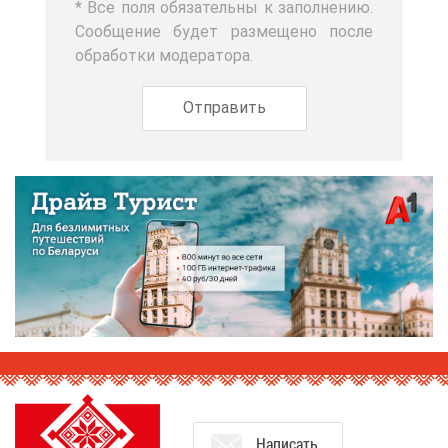
* Все по­ля обя­за­тель­ны к за­пол­не­нию.
Со­об­ще­ние бу­дет раз­ме­ще­но по­сле
об­ра­бот­ки мо­де­ра­то­ра.
На­пи­сать