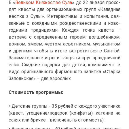
В «
Ве­ли­ком Кня­же­стве Су­ла
» до 22 ян­ва­ря про­хо­
дят кве­сты для ор­га­ни­зо­ван­ных групп «Каляд­ная
вест­ка з Су­лы». Ин­тер­ак­ти­вы и ис­пы­та­ния, свя­
зан­ные с ко­ляд­ны­ми, рож­де­ствен­ски­ми и но­во­
год­ни­ми тра­ди­ци­я­ми. Каж­дая точ­ка кве­ста –
встре­ча с опре­де­лен­ным ге­ро­ем: вол­шеб­ни­ком,
во­и­ном, зме­ем, чер­том, асвет­ни­ком, му­зы­кан­том
и дру­ги­ми, что­бы в ито­ге встре­тить­ся с Сан­той.
За­ни­ма­тель­ные иг­ры и тан­цы во­круг празд­нич­ной
ел­ки. Слад­кие по­дар­ки для де­тей, ком­пли­мент в
ви­де ори­ги­наль­но­го фир­мен­но­го на­пит­ка «Стар­ка
За­поль­ская» – для взрос­лых.
Сто­и­мость про­грам­мы:
Дет­ские груп­пы - 35 руб­лей с каж­до­го участ­ни­ка
(квест, уго­ще­ние/по­да­рок (кон­фе­ты), ка­та­ние на
са­нях или брич­ке - вклю­че­ны в сто­и­мость);
Взрос­лые груп­пы - 40 руб­лей с каж­до­го участ­ни­