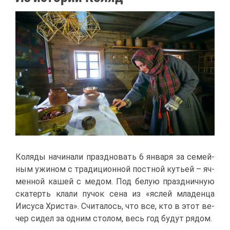
Ко­ля­ды на­чи­на­ли празд­но­вать 6 ян­ва­ря за се­мей­
ным ужи­ном с тра­ди­ци­он­ной пост­ной ку­тьей – яч­
мен­ной ка­шей с ме­дом. Под бе­лую празд­нич­ную
ска­терть кла­ли пу­чок се­на из «яс­лей мла­ден­ца
Иису­са Хри­ста». Счи­та­лось, что все, кто в этот ве­
чер си­дел за од­ним сто­лом, весь год бу­дут ря­дом.