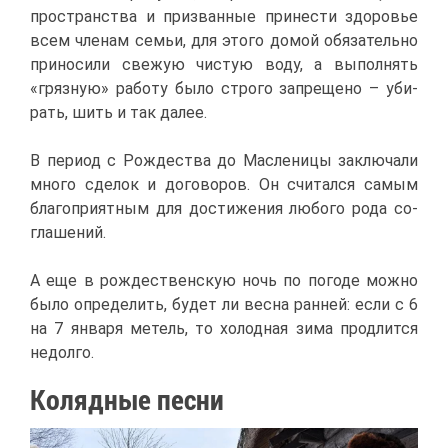
про­стран­ства и при­зван­ные при­не­сти здо­ро­вье
всем чле­нам се­мьи, для это­го до­мой обя­за­тель­но
при­но­си­ли све­жую чи­стую во­ду, а вы­пол­нять
«гряз­ную» ра­бо­ту бы­ло стро­го за­пре­ще­но – уби­
рать, шить и так да­лее.
В пе­ри­од с Рож­де­ства до Мас­ле­ни­цы за­клю­ча­ли
мно­го сде­лок и до­го­во­ров. Он счи­тал­ся са­мым
бла­го­при­ят­ным для до­сти­же­ния лю­бо­го ро­да со­
гла­ше­ний.
А еще в рож­де­ствен­скую ночь по по­го­де мож­но
бы­ло опре­де­лить, бу­дет ли вес­на ран­ней: ес­ли с 6
на 7 ян­ва­ря ме­тель, то хо­лод­ная зи­ма про­длит­ся
недол­го.
Ко­ляд­ные пес­ни