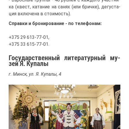
ка (квест, ка­та­ние на са­нях (или брич­ке), де­гу­ста­
ция вклю­че­на в сто­и­мость).
Справ­ки и бро­ни­ро­ва­ние - по те­ле­фо­нам:
+375 29 613-77-01,
+375 33 615-77-01.
Го­су­дар­ствен­ный ли­те­ра­тур­ный му­
зей Я. Ку­па­лы
г. Минск, ул. Я. Ку­па­лы, 4