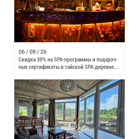
06 / 08 / 26
Скид­ка 30% на SPA-про­грам­мы и по­да­роч­
ные сер­ти­фи­ка­ты в тай­ской SPA-де­ревне
Samui