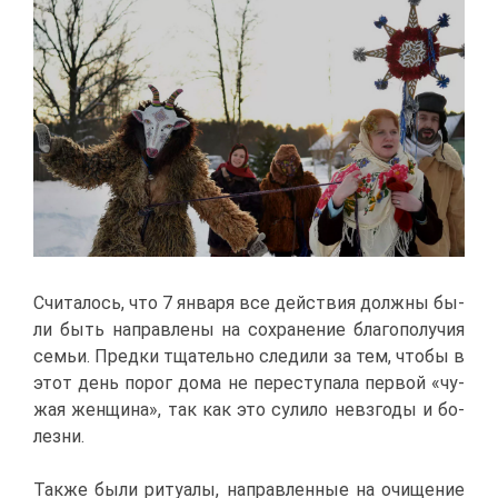
Счи­та­лось, что 7 ян­ва­ря все дей­ствия долж­ны бы­
ли быть на­прав­ле­ны на со­хра­не­ние бла­го­по­лу­чия
се­мьи. Пред­ки тща­тель­но сле­ди­ли за тем, что­бы в
этот день по­рог до­ма не пе­ре­сту­па­ла пер­вой «чу­
жая жен­щи­на», так как это су­ли­ло невзго­ды и бо­
лез­ни.
Та­к­же бы­ли ри­ту­а­лы, на­прав­лен­ные на очи­ще­ние