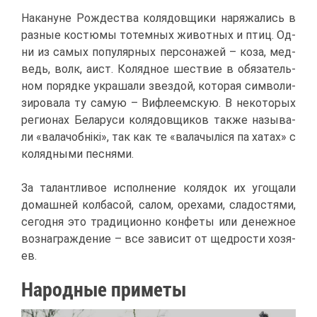
На­ка­нуне Рож­де­ства ко­ля­дов­щи­ки на­ря­жа­лись в
раз­ные ко­стю­мы то­тем­ных жи­вот­ных и птиц. Од­
ни из са­мых по­пу­ляр­ных пер­со­на­жей – ко­за, мед­
ведь, волк, аист. Ко­ляд­ное ше­ствие в обя­за­тель­
ном по­ряд­ке укра­ша­ли звез­дой, ко­то­рая сим­во­ли­
зи­ро­ва­ла ту са­мую – Виф­ле­ем­скую. В неко­то­рых
ре­ги­о­нах Бе­ла­ру­си ко­ля­дов­щи­ков та­к­же на­зы­ва­
ли «ва­ла­чоб­нiкi», так как те «ва­ла­чыліся па ха­тах» с
ко­ляд­ны­ми пес­ня­ми.
За та­лант­ли­вое ис­пол­не­ние ко­ля­док их уго­ща­ли
до­маш­ней кол­ба­сой, са­лом, оре­ха­ми, сла­до­стя­ми,
се­год­ня это тра­ди­ци­он­но кон­фе­ты или де­неж­ное
воз­на­граж­де­ние – все за­ви­сит от щед­ро­сти хо­зя­
ев.
На­род­ные при­ме­ты