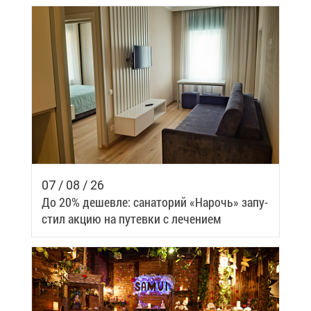
07 / 08 / 26
До 20% де­шев­ле: са­на­то­рий «На­рочь» за­пу­
стил ак­цию на пу­тев­ки с ле­че­ни­ем