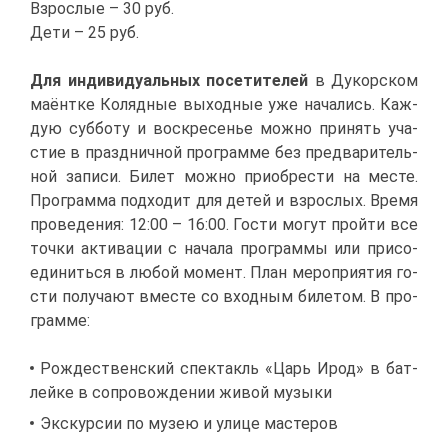
Взрос­лые – 30 руб.
Де­ти – 25 руб.
Для ин­ди­ви­ду­аль­ных по­се­ти­те­лей
в Ду­кор­ском
ма­ёнт­ке Ко­ляд­ные вы­ход­ные уже на­ча­лись. Каж­
дую суб­бо­ту и вос­кре­се­нье мож­но при­нять уча­
стие в празд­нич­ной про­грам­ме без пред­ва­ри­тель­
ной за­пи­си. Би­лет мож­но при­об­ре­сти на ме­сте.
Про­грам­ма под­хо­дит для де­тей и взрос­лых. Вре­мя
про­ве­де­ния: 12:00 – 16:00. Го­сти мо­гут прой­ти все
точ­ки ак­ти­ва­ции с на­ча­ла про­грам­мы или при­со­
еди­нить­ся в лю­бой мо­мент. План ме­ро­при­я­тия го­
сти по­лу­ча­ют вме­сте со вход­ным би­ле­том. В про­
грам­ме:
Рож­де­ствен­ский спек­такль «Царь Ирод» в бат­
лей­ке в со­про­вож­де­нии жи­вой му­зы­ки
Экс­кур­сии по му­зею и ули­це ма­сте­ров