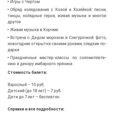
Иг­ры с Чер­том
Об­ряд ко­ля­до­ва­ния с Ко­зой и Хо­зяй­кой: пес­ни,
тан­цы, ко­ляд­ные ге­рои, жи­вая му­зы­ка и мно­гое
дру­гое
Жи­вая му­зы­ка в Корч­ме
Встре­ча с Де­дом мо­ро­зом и Сне­гу­роч­кой: фо­то,
но­во­год­ние от­крыт­ки сво­и­ми ру­ка­ми, слад­кие по­
дар­ки
Празд­нич­ные ма­стер-клас­сы по со­ло­мо­пле­те­
нию и де­ко­ру им­бир­но­го пря­ни­ка
Сто­и­мость би­ле­та:
Взрос­лый – 15 руб.
Дет­ский (до 18 лет) – 7 руб.
Де­ти до 7 лет – бес­плат­но.
Справ­ки и все по­дроб­но­сти: