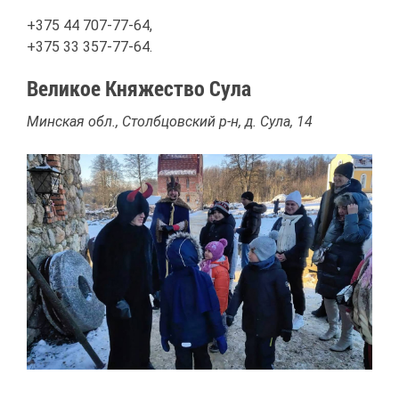
+375 44 707-77-64,
+375 33 357-77-64.
Ве­ли­кое Кня­же­ство Су­ла
Мин­ская обл., Столб­цов­ский р-н, д. Су­ла, 14