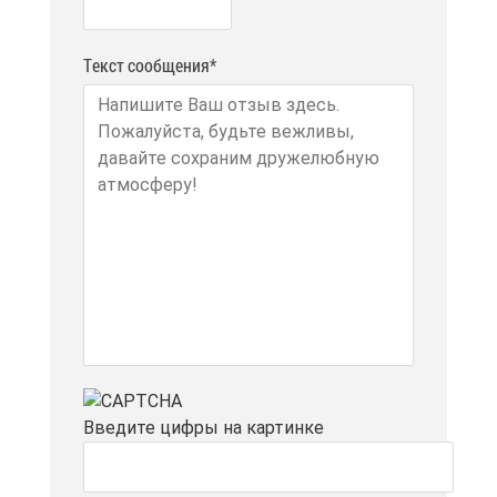
Текст сообщения*
Вве­ди­те циф­ры на кар­тин­ке