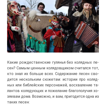
Ка­кие рож­де­ствен­ские гу­ля­нья без ко­ляд­ных пе­
сен? Са­мым цен­ным ко­ля­дов­щи­ком счи­тал­ся тот,
кто знал их боль­ше всех. Со­дер­жа­ние пе­сен сво­
дит­ся несколь­ким сю­же­там: ис­то­рии про ко­ляд­
ных или биб­лей­ских пер­со­на­жей, вос­хва­ле­ние та­
лан­тов ко­ля­ду­ю­щих и по­же­ла­ние бла­го­по­лу­чия хо­
зя­е­вам до­ма. Воз­мож­но, и вам, при­го­дит­ся од­на из
та­ких пе­сен: