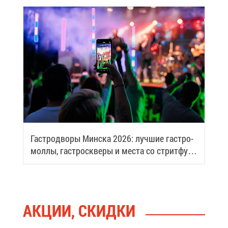
Га­стро­дво­ры Мин­ска 2026: луч­шие га­стро­
мол­лы, га­стро­скве­ры и ме­ста со стрит­фу­
дом
АК­ЦИИ, СКИД­КИ