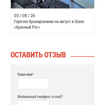
05 / 08 / 26
Го­ря­чее бро­ни­ро­ва­ние на ав­густ в Ша­ле
«Крас­ный Рог»
ОСТА­ВИТЬ ОТ­ЗЫВ
Ваше имя*
Мобильный телефон / e-mail*