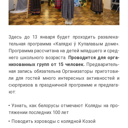
Здесь до 13 ян­ва­ря бу­дет про­хо­дить раз­вле­ка­
тель­ная про­грам­ма «Калядкі ў Ку­па­ла­вым до­ме».
Про­грам­ма рас­счи­та­на на де­тей млад­ше­го и сред­
не­го школь­но­го воз­рас­та.
Про­во­дит­ся для ор­га­
ни­зо­ван­ных групп от 15 че­ло­век.
Пред­ва­ри­тель­
ная за­пись обя­за­тель­на Ор­га­ни­за­то­ры при­го­то­ви­
ли для го­стей мно­го ин­те­рес­ных ак­тив­но­стей и
сюр­при­зов в празд­нич­ной про­грам­ме и пред­ла­га­
ют:
Узнать, как бе­ло­ру­сы от­ме­ча­ют Ко­ля­ды на про­
тя­же­нии по­след­них 100 лет
По­во­дить хо­ро­во­ды с ко­ляд­ной Ко­зой