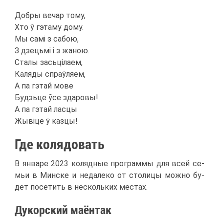
Доб­ры ве­чар то­му,
Хто ў гэта­му до­му.
Мы самі з са­бою,
З дзе­цьмі і з жа­ною.
Ста­лы за­сьціла­ем,
Каля­ды спраўля­ем,
А па гэтай мо­ве
Буд­зь­це ўсе зда­ро­вы!
А па гэтай лас­цы
Жывіце ў каз­цы!
Где ко­ля­до­вать
В ян­ва­ре 2023 ко­ляд­ные про­грам­мы для всей се­
мьи в Мин­ске и неда­ле­ко от сто­ли­цы мож­но бу­
дет по­се­тить в несколь­ких ме­стах.
Ду­кор­ский ма­ён­так