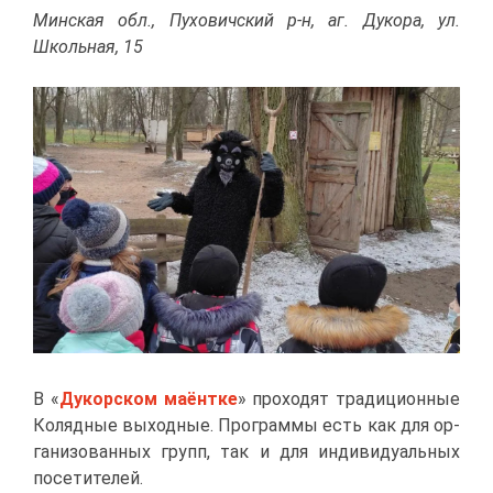
Мин­ская обл., Пу­хо­вич­ский р-н, аг. Ду­ко­ра, ул.
Школь­ная, 15
В «
Ду­кор­ском ма­ёнт
ке
» про­хо­дят тра­ди­ци­он­ные
Ко­ляд­ные вы­ход­ные. Про­грам­мы есть как для ор­
га­ни­зо­ван­ных групп, так и для ин­ди­ви­ду­аль­ных
по­се­ти­те­лей.