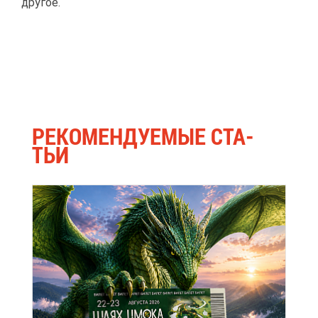
дру­гое.
РЕ­КО­МЕН­ДУ­Е­МЫЕ СТА­
ТЬИ