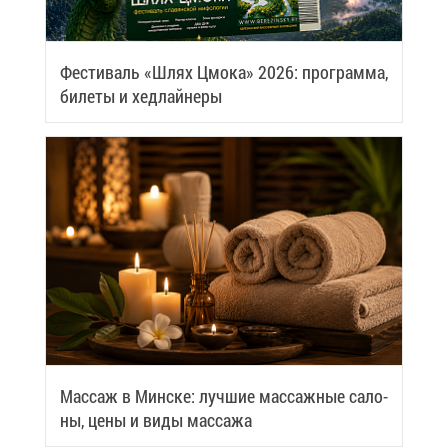
Фе­сти­валь «Шлях Цмо­ка» 2026: про­грам­ма,
би­ле­ты и хед­лай­не­ры
Мас­саж в Мин­ске: луч­шие мас­саж­ные са­ло­
ны, це­ны и ви­ды мас­са­жа