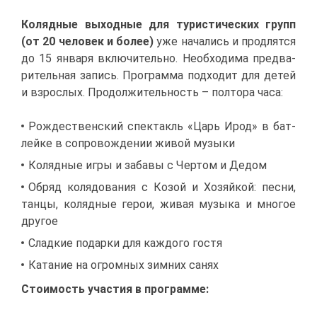
Ко­ляд­ные вы­ход­ные для ту­ри­сти­че­ских групп
(от 20 че­ло­век и бо­лее)
уже на­ча­лись и про­длят­ся
до 15 ян­ва­ря вклю­чи­тель­но. Необ­хо­ди­ма пред­ва­
ри­тель­ная за­пись. Про­грам­ма под­хо­дит для де­тей
и взрос­лых. Про­дол­жи­тель­ность – пол­то­ра ча­са:
Рож­де­ствен­ский спек­такль «Царь Ирод» в бат­
лей­ке в со­про­вож­де­нии жи­вой му­зы­ки
Ко­ляд­ные иг­ры и за­ба­вы с Чер­том и Де­дом
Об­ряд ко­ля­до­ва­ния с Ко­зой и Хо­зяй­кой: пес­ни,
тан­цы, ко­ляд­ные ге­рои, жи­вая му­зы­ка и мно­гое
дру­гое
Слад­кие по­дар­ки для каж­до­го го­стя
Ка­та­ние на огром­ных зим­них са­нях
Сто­и­мость уча­стия в про­грам­ме: