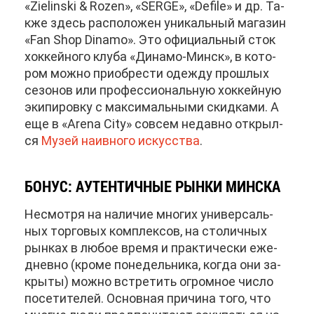
«Zielinski & Rozen», «SERGE», «Defile» и др. Та­
к­же здесь рас­по­ло­жен уни­каль­ный ма­га­зин
«Fan Shop Dinamo». Это офи­ци­аль­ный сток
хок­кей­но­го клу­ба «Ди­на­мо-Минск», в ко­то­
ром мож­но при­об­ре­сти одеж­ду про­шлых
се­зо­нов или про­фес­си­о­наль­ную хок­кей­ную
эки­пи­ров­ку с мак­си­маль­ны­ми скид­ка­ми. А
еще в «Arena City» со­всем недав­но от­крыл­
ся
Му­зей на­ив­но­го ис­кус­ства
.
БО­НУС: АУТЕН­ТИЧ­НЫЕ РЫН­КИ МИН­СКА
Несмот­ря на на­ли­чие мно­гих уни­вер­саль­
ных тор­го­вых ком­плек­сов, на сто­лич­ных
рын­ках в лю­бое вре­мя и прак­ти­че­ски еже­
днев­но (кро­ме по­не­дель­ни­ка, ко­гда они за­
кры­ты) мож­но встре­тить огром­ное чис­ло
по­се­ти­те­лей. Ос­нов­ная при­чи­на то­го, что