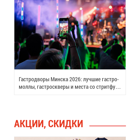
Га­стро­дво­ры Мин­ска 2026: луч­шие га­стро­
мол­лы, га­стро­скве­ры и ме­ста со стрит­фу­
дом
АК­ЦИИ, СКИД­КИ