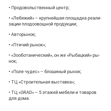
• Про­до­воль­ствен­ный центр;
• «Ле­бя­жий» – круп­ней­шая пло­щад­ка ре­а­ли­
за­ции пло­до­овощ­ной про­дук­ции;
• Ав­то­ры­нок;
• «Пти­чий ры­нок»;
• «Зоо­бо­та­ни­че­ский», он же «Ры­бац­кий» ры­
нок;
• «По­ле чу­дес» – бло­ши­ный ры­нок;
• ТЦ «Стро­и­тель­ная вы­став­ка»;
• ТЦ «GRAD» – 5 эта­жей ме­бе­ли и то­ва­ров
для до­ма.