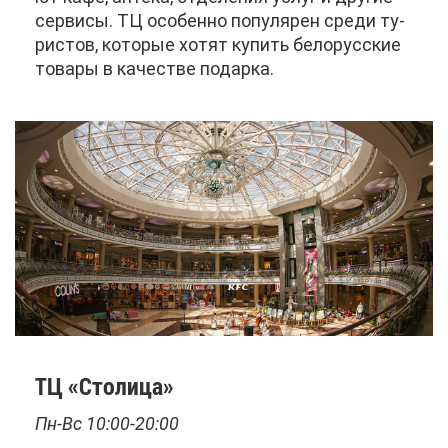
сер­ви­сы. ТЦ осо­бен­но по­пу­ля­рен сре­ди ту­
ри­стов, ко­то­рые хо­тят ку­пить бе­ло­рус­ские
то­ва­ры в ка­че­стве по­дар­ка.
ТЦ «Сто­ли­ца»
Пн-Вс 10:00-20:00