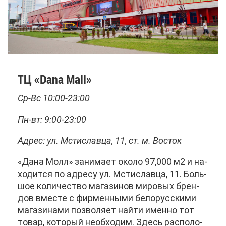
ТЦ «Dana Mall»
Ср-Вс 10:00-23:00
Пн-вт: 9:00-23:00
Ад­рес: ул. Мсти­слав­ца, 11, ст. м. Во­сток
«Да­на Молл» за­ни­ма­ет око­ло 97,000 м2 и на­
хо­дит­ся по ад­ре­су ул. Мсти­слав­ца, 11. Боль­
шое ко­ли­че­ство ма­га­зи­нов ми­ро­вых брен­
дов вме­сте с фир­мен­ны­ми бе­ло­рус­ски­ми
ма­га­зи­на­ми поз­во­ля­ет най­ти имен­но тот
то­вар, ко­то­рый необ­хо­дим. Здесь рас­по­ло­