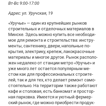
Вт-Вс 9:00-17:00
Ад­рес: ул. Уруч­ская, 19
«Уру­чье» — один из круп­ней­ших рын­ков
стро­и­тель­ных и от­де­лоч­ных ма­те­ри­а­лов в
Мин­ске. Здесь мож­но ку­пить все необ­хо­ди­
мое для ре­мон­та и стро­и­тель­ства: ин­стру­
мен­ты, сан­тех­ни­ку, две­ри, на­поль­ные по­
кры­тия, элек­три­ку, кре­пеж, ла­ко­кра­соч­ные
ма­те­ри­а­лы и мно­гое дру­гое. Ры­нок рас­по­ло­
жен неда­ле­ко от стан­ции мет­ро «Уру­чье» и
уже мно­го лет оста­ет­ся по­пу­ляр­ным ме­
стом как для про­фес­си­о­наль­ных стро­и­те­
лей, так и для тех, кто де­ла­ет ре­монт са­мо­
сто­я­тель­но. На тер­ри­то­рии та­к­же ра­бо­та­ют
ка­фе и сто­ло­вая, есть бан­ко­мат и про­стор­
ная пар­ков­ка. Име­ет­ся и уют­ный фер­мер­
ский ры­нок, где мож­но при­об­ре­сти про­дук­