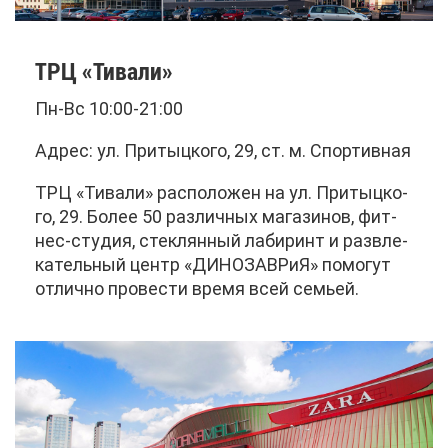
ТРЦ «Ти­ва­ли»
Пн-Вс 10:00-21:00
Ад­рес: ул. При­тыц­ко­го, 29, ст. м. Спор­тив­ная
ТРЦ «Ти­ва­ли» рас­по­ло­жен на ул. При­тыц­ко­
го, 29. Бо­лее 50 раз­лич­ных ма­га­зи­нов, фит­
нес-сту­дия, стек­лян­ный ла­би­ринт и раз­вле­
ка­тель­ный центр «ДИ­НО­ЗАВ­РиЯ» по­мо­гут
от­лич­но про­ве­сти вре­мя всей се­мьей.