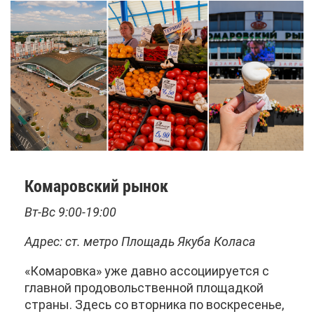
Ко­ма­ров­ский ры­нок
Вт-Вс 9:00-19:00
Ад­рес: ст. мет­ро Пло­щадь Яку­ба Ко­ла­са
«Ко­ма­ров­ка» уже дав­но ас­со­ци­и­ру­ет­ся с
глав­ной про­до­воль­ствен­ной пло­щад­кой
стра­ны. Здесь со втор­ни­ка по вос­кре­се­нье,