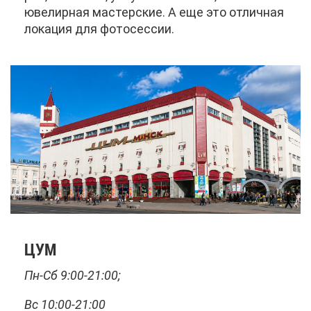
юве­лир­ная ма­стер­ские. А еще это от­лич­ная
ло­ка­ция для фо­то­сес­сии.
ЦУМ
Пн-Сб 9:00-21:00;
Вс 10:00-21:00