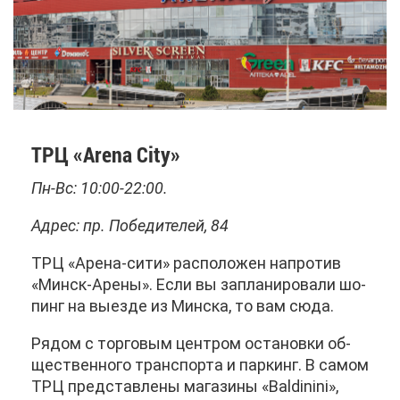
ТРЦ «Arena City»
Пн-Вс: 10:00-22:00.
Ад­рес: пр. По­бе­ди­те­лей, 84
ТРЦ «Аре­на-си­ти» рас­по­ло­жен на­про­тив
«Минск-Аре­ны». Ес­ли вы за­пла­ни­ро­ва­ли шо­
пинг на вы­ез­де из Мин­ска, то вам сю­да.
Ря­дом с тор­го­вым цен­тром оста­нов­ки об­
ще­ствен­но­го транс­пор­та и пар­кинг. В са­мом
ТРЦ пред­став­ле­ны ма­га­зи­ны «Baldinini»,