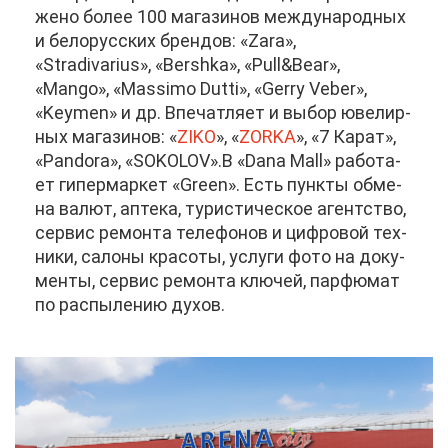
же­но бо­лее 100 ма­га­зи­нов меж­ду­на­род­ных
и бе­ло­рус­ских брен­дов: «Zara»,
«Stradivarius», «Bershka», «Pull&Bear»,
«Mango», «Massimo Dutti», «Gerry Veber»,
«Keymen» и др. Впе­чат­ля­ет и вы­бор юве­лир­
ных ма­га­зи­нов: «
ZIKO
», «
ZORKA
», «7 Ка­рат»,
«Pandora», «SOKOLOV».В «Dana Mall» ра­бо­та­
ет ги­пер­мар­кет «Green». Есть пунк­ты об­ме­
на ва­лют, ап­те­ка, ту­ри­сти­че­ское агент­ство,
сер­вис ре­мон­та те­ле­фо­нов и циф­ро­вой тех­
ни­ки, са­ло­ны кра­со­ты, услу­ги фо­то на до­ку­
мен­ты, сер­вис ре­мон­та клю­чей, пар­фю­мат
по рас­пы­ле­нию ду­хов.