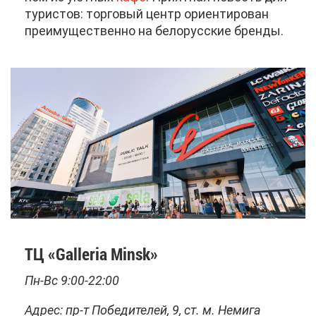
ту­ри­стов: тор­го­вый центр ори­ен­ти­ро­ван
пре­иму­ще­ствен­но на бе­ло­рус­ские брен­ды.
ТЦ «Galleria Minsk»
Пн-Вс 9:00-22:00
Ад­рес: пр-т По­бе­ди­те­лей, 9, ст. м. Неми­га