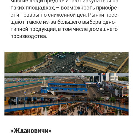
мно­гие лю­ди пред­по­чи­та­ют за­ку­пать­ся на
та­ких пло­щад­ках, – воз­мож­ность при­об­ре­
сти то­ва­ры по сни­жен­ной цен. Рын­ки по­се­
ща­ют та­к­же из-за боль­ше­го вы­бо­ра од­но­
тип­ной про­дук­ции, в том чис­ле до­маш­не­го
про­из­вод­ства.
«Жда­но­ви­чи»