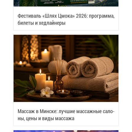
Фе­сти­валь «Шлях Цмо­ка» 2026: про­грам­ма,
би­ле­ты и хед­лай­не­ры
Мас­саж в Мин­ске: луч­шие мас­саж­ные са­ло­
ны, це­ны и ви­ды мас­са­жа