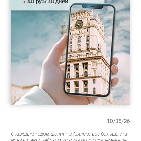
10/08/26
С каж­дым го­дом шо­пинг в Мин­ске все боль­ше ста­
но­вит­ся ев­ро­пей­ским: от­кры­ва­ют­ся со­вре­мен­ные