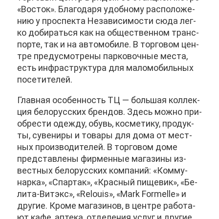
«Во­сток». Бла­го­да­ря удоб­но­му рас­по­ло­же­
нию у про­спек­та Неза­ви­си­мо­сти сю­да лег­
ко до­би­рать­ся как на об­ще­ствен­ном транс­
пор­те, так и на ав­то­мо­би­ле. В тор­го­вом цен­
тре преду­смот­ре­ны пар­ко­воч­ные ме­ста,
есть ин­фра­струк­ту­ра для ма­ло­мо­биль­ных
по­се­ти­те­лей.
Глав­ная осо­бен­ность ТЦ — боль­шая кол­лек­
ция бе­ло­рус­ских брен­дов. Здесь мож­но при­
об­ре­сти одеж­ду, обувь, кос­ме­ти­ку, про­дук­
ты, су­ве­ни­ры и то­ва­ры для до­ма от мест­
ных про­из­во­ди­те­лей. В тор­го­вом до­ме
пред­став­ле­ны фир­мен­ные ма­га­зи­ны из­
вест­ных бе­ло­рус­ских ком­па­ний: «Ком­му­
нар­ка», «Спар­так», «Крас­ный пи­ще­вик», «Бе­
ли­та-Вит­экс», «Relouis», «Mark Formelle» и
дру­гие. Кро­ме ма­га­зи­нов, в цен­тре ра­бо­та­
ют ка­фе, ап­те­ка, от­де­ле­ния услуг и дру­гие