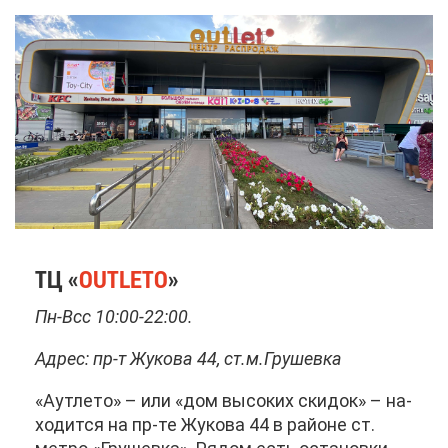
ТЦ «
OUTLETO
»
Пн-Всс 10:00-22:00.
Ад­рес: пр-т Жу­ко­ва 44, ст.м.Гру­шев­ка
«Аут­ле­то» – или «дом вы­со­ких ски­док» – на­
хо­дит­ся на пр-те Жу­ко­ва 44 в рай­оне ст.