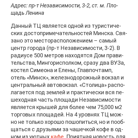
Ад­рес: пр-т Неза­ви­си­мо­сти, 3-2, ст. м. Пло­
щадь Ле­ни­на
Дан­ный ТЦ яв­ля­ет­ся од­ной из ту­ри­сти­че­
ских до­сто­при­ме­ча­тель­но­стей Мин­ска. Свя­
за­но это ме­сто­рас­по­ло­же­ни­ем – са­мый
центр го­ро­да (пр-т Неза­ви­си­мо­сти, 3-2). В
ра­ди­у­се 500 мет­ров на­хо­дят­ся Дом пра­ви­
тель­ства, Мин­гор­ис­пол­ком, сра­зу два ВУ­За,
ко­стел Си­мео­на и Еле­ны, Глав­поч­тамп,
отель «Минск», же­лез­но­до­рож­ный вок­зал и
цен­траль­ный ав­то­вок­зал. «Сто­ли­ца» рас­по­
ла­га­ет­ся под зем­лей и прак­ти­че­ски вся пе­
ше­ход­ная часть пло­ща­ди Неза­ви­си­мо­сти
яв­ля­ет­ся кры­шей для бо­лее чем 75,000 м2
тор­го­вых пло­ща­дей. На 4 уров­нях ТЦ мож­
но не толь­ко хо­ро­шо по­шо­пить­ся, но и по­об­
щать­ся с дру­зья­ми за ча­шеч­кой ко­фе в од­
ном из уют­ных
ка­фе
. При­ят­ная но­вость для