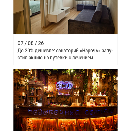
07 / 08 / 26
До 20% де­шев­ле: са­на­то­рий «На­рочь» за­пу­
стил ак­цию на пу­тев­ки с ле­че­ни­ем