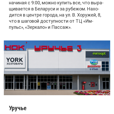
на­чи­ная с 9:00, мож­но ку­пить все, что вы­ра­
щи­ва­ет­ся в Бе­ла­ру­си и за ру­бе­жом. На­хо­
дит­ся в цен­тре го­ро­да, на ул. В. Хо­ру­жей, 8,
что в ша­го­вой до­ступ­но­сти от ТЦ «Им­
пульс», «Зер­ка­ло» и Пас­саж».
Уру­чье