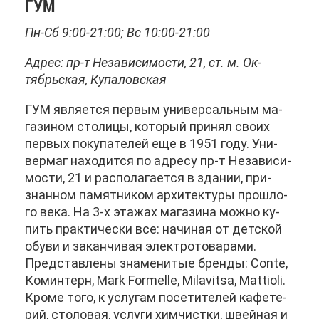
ГУМ
Пн-Сб 9:00-21:00; Вс 10:00-21:00
Ад­рес: пр-т Неза­ви­си­мо­сти, 21, ст. м. Ок­
тябрь­ская, Ку­па­лов­ская
ГУМ яв­ля­ет­ся пер­вым уни­вер­саль­ным ма­
га­зи­ном сто­ли­цы, ко­то­рый при­нял сво­их
пер­вых по­ку­па­те­лей еще в 1951 го­ду. Уни­
вер­маг на­хо­дит­ся по ад­ре­су пр-т Неза­ви­си­
мо­сти, 21 и рас­по­ла­га­ет­ся в зда­нии, при­
знан­ном па­мят­ни­ком ар­хи­тек­ту­ры про­шло­
го ве­ка. На 3-х эта­жах ма­га­зи­на мож­но ку­
пить прак­ти­че­ски все: на­чи­ная от дет­ской
обу­ви и за­кан­чи­вая элек­тро­то­ва­ра­ми.
Пред­став­ле­ны зна­ме­ни­тые брен­ды: Conte,
Ко­мин­терн, Mark Formelle, Milavitsa, Mattioli.
Кро­ме то­го, к услу­гам по­се­ти­те­лей ка­фе­те­
рий, сто­ло­вая, услу­ги хим­чист­ки, швей­ная и