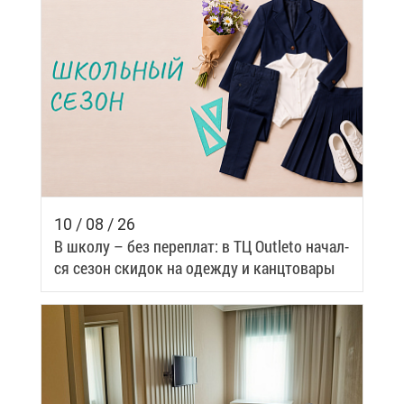
10 / 08 / 26
В шко­лу – без пе­ре­плат: в ТЦ Outleto на­чал­
ся се­зон ски­док на одеж­ду и канц­то­ва­ры