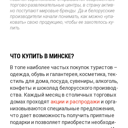
тор­го­во-раз­вле­ка­тель­ные цен­тры, в стра­ну ак­тив­
но по­сту­па­ют ми­ро­вые брен­ды. Да и бе­ло­рус­ские
про­из­во­ди­те­ли на­ча­ли по­ни­мать, как мож­но «упа­
ко­вать» свою про­дук­цию, что­бы ее за­хо­те­лось ку­
пить.
ЧТО КУ­ПИТЬ В МИН­СКЕ?
В то­пе наи­бо­лее ча­стых по­ку­пок ту­ри­стов –
одеж­да, обувь и га­лан­те­рея, кос­ме­ти­ка, тек­
стиль для до­ма, по­су­да, су­ве­ни­ры, ал­ко­голь,
кон­фе­ты и шо­ко­лад бе­ло­рус­ско­го про­из­вод­
ства. Каж­дый ме­сяц в сто­лич­ных тор­го­вых
до­мах про­хо­дят
ак­ции и рас­про­да­жи
и ор­га­
ни­зо­вы­ва­ют­ся спе­ци­аль­ные пред­ло­же­ния,
что да­ет воз­мож­ность по­лу­чить при­ят­ные
по­дар­ки и поз­во­ля­ет при­об­ре­сти необ­хо­ди­