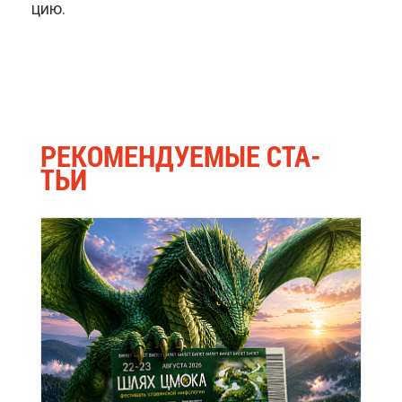
цию.
РЕ­КО­МЕН­ДУ­Е­МЫЕ СТА­
ТЬИ