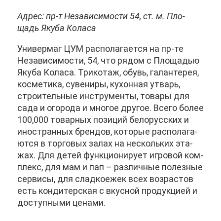
Ад­рес: пр-т Неза­ви­си­мо­сти 54, ст. м. Пло­
щадь Яку­ба Ко­ла­са
Уни­вер­маг ЦУМ рас­по­ла­га­ет­ся на пр-те
Неза­ви­си­мо­сти, 54, что ря­дом с Пло­ща­дью
Яку­ба Ко­ла­са. Три­ко­таж, обувь, га­лан­те­рея,
кос­ме­ти­ка, су­ве­ни­ры, ку­хон­ная утварь,
стро­и­тель­ные ин­стру­мен­ты, то­ва­ры для
са­да и ого­ро­да и мно­гое дру­гое. Все­го бо­лее
100,000 то­вар­ных по­зи­ций бе­ло­рус­ских и
ино­стран­ных брен­дов, ко­то­рые рас­по­ла­га­
ют­ся в тор­го­вых за­лах на несколь­ких эта­
жах. Для де­тей функ­ци­о­ни­ру­ет иг­ро­вой ком­
плекс, для мам и пап – раз­лич­ные по­лез­ные
сер­ви­сы, для слад­ко­е­жек всех воз­рас­тов
есть кон­ди­тер­ская с вкус­ной про­дук­ци­ей и
до­ступ­ны­ми це­на­ми.