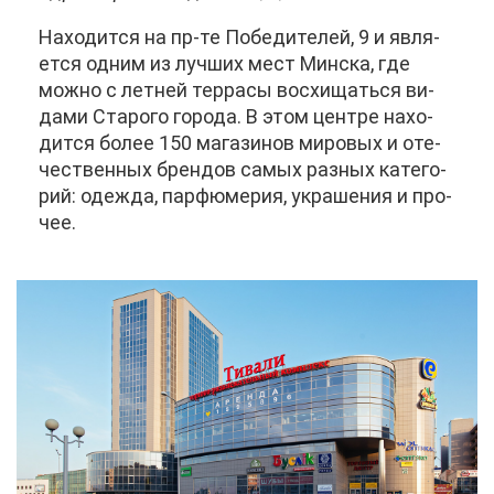
На­хо­дит­ся на пр-те По­бе­ди­те­лей, 9 и яв­ля­
ет­ся од­ним из луч­ших мест Мин­ска, где
мож­но с лет­ней тер­ра­сы вос­хи­щать­ся ви­
да­ми Ста­ро­го го­ро­да. В этом цен­тре на­хо­
дит­ся бо­лее 150 ма­га­зи­нов ми­ро­вых и оте­
че­ствен­ных брен­дов са­мых раз­ных ка­те­го­
рий: одеж­да, пар­фю­ме­рия, укра­ше­ния и про­
чее.