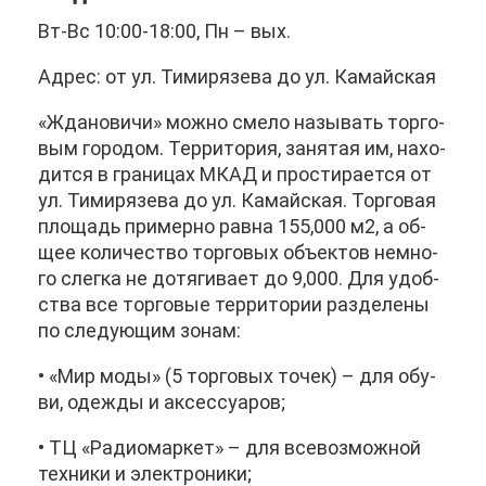
Вт-Вс 10:00-18:00, Пн – вых.
Ад­рес: от ул. Ти­ми­ря­зе­ва до ул. Ка­май­ская
«Жда­но­ви­чи» мож­но сме­ло на­зы­вать тор­го­
вым го­ро­дом. Тер­ри­то­рия, за­ня­тая им, на­хо­
дит­ся в гра­ни­цах МКАД и про­сти­ра­ет­ся от
ул. Ти­ми­ря­зе­ва до ул. Ка­май­ская. Тор­го­вая
пло­щадь при­мер­но рав­на 155,000 м2, а об­
щее ко­ли­че­ство тор­го­вых объ­ек­тов немно­
го слег­ка не до­тя­ги­ва­ет до 9,000. Для удоб­
ства все тор­го­вые тер­ри­то­рии раз­де­ле­ны
по сле­ду­ю­щим зо­нам:
• «Мир мо­ды» (5 тор­го­вых то­чек) – для обу­
ви, одеж­ды и ак­сес­су­а­ров;
• ТЦ «Ра­дио­мар­кет» – для все­воз­мож­ной
тех­ни­ки и элек­тро­ни­ки;