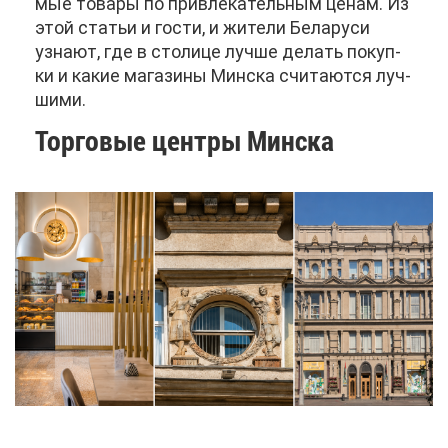
мые то­ва­ры по при­вле­ка­тель­ным це­нам. Из
этой ста­тьи и го­сти, и жи­те­ли Бе­ла­ру­си
узна­ют, где в сто­ли­це луч­ше де­лать по­куп­
ки и ка­кие ма­га­зи­ны Мин­ска счи­та­ют­ся луч­
ши­ми.
Тор­го­вые цен­тры Мин­ска