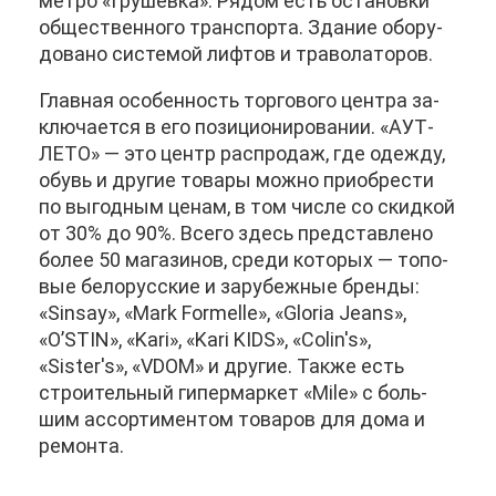
мет­ро «Гру­шев­ка». Ря­дом есть оста­нов­ки
об­ще­ствен­но­го транс­пор­та. Зда­ние обо­ру­
до­ва­но си­сте­мой лиф­тов и тра­во­ла­то­ров.
Глав­ная осо­бен­ность тор­го­во­го цен­тра за­
клю­ча­ет­ся в его по­зи­ци­о­ни­ро­ва­нии. «АУТ­
ЛЕ­ТО» — это центр рас­про­даж, где одеж­ду,
обувь и дру­гие то­ва­ры мож­но при­об­ре­сти
по вы­год­ным це­нам, в том чис­ле со скид­кой
от 30% до 90%. Все­го здесь пред­став­ле­но
бо­лее 50 ма­га­зи­нов, сре­ди ко­то­рых — то­по­
вые бе­ло­рус­ские и за­ру­беж­ные брен­ды:
«Sinsay», «Mark Formelle», «Gloria Jeans»,
«O’STIN», «Kari», «Kari KIDS», «Colin's»,
«Sister's», «VDOM» и дру­гие. Та­к­же есть
стро­и­тель­ный ги­пер­мар­кет «Mile» с боль­
шим ас­сор­ти­мен­том то­ва­ров для до­ма и
ре­мон­та.