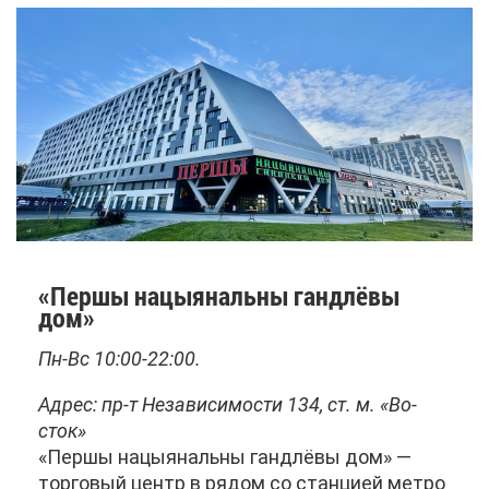
«Пер­шы на­цы­я­наль­ны ганд­лё­вы
дом»
Пн-Вс 10:00-22:00.
Ад­рес: пр-т Неза­ви­си­мо­сти 134, ст. м. «Во­
сток»
«Пер­шы на­цы­я­наль­ны ганд­лё­вы дом» —
тор­го­вый центр в ря­дом со стан­ци­ей мет­ро