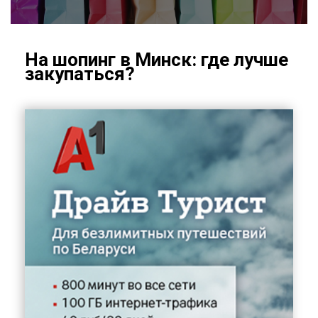
На шо­пинг в Минск: где луч­ше
за­ку­пать­ся?