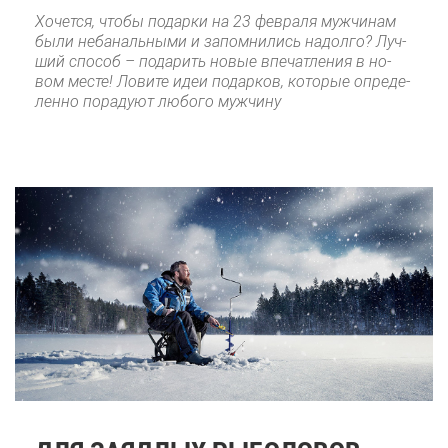
Хо­чет­ся, что­бы по­дар­ки на 23 фев­ра­ля муж­чи­нам
бы­ли неба­наль­ны­ми и за­пом­ни­лись на­дол­го? Луч­
ший спо­соб – по­да­рить но­вые впе­чат­ле­ния в но­
вом ме­сте! Ло­ви­те идеи по­дар­ков, ко­то­рые опре­де­
лен­но по­ра­ду­ют лю­бо­го муж­чи­ну