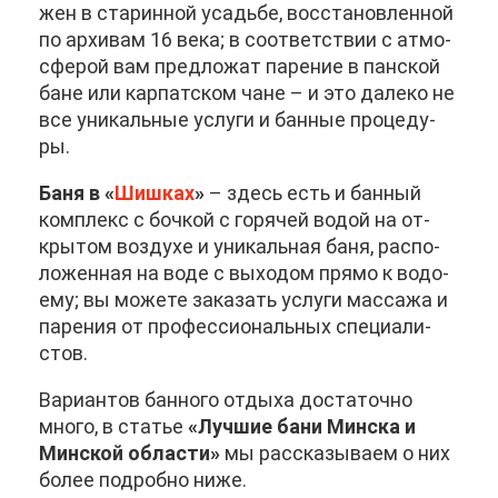
жен в ста­рин­ной усадь­бе, вос­ста­нов­лен­ной
по ар­хи­вам 16 ве­ка; в со­от­вет­ствии с ат­мо­
сфе­рой вам пред­ло­жат па­ре­ние в пан­ской
бане или кар­пат­ском чане – и это да­ле­ко не
все уни­каль­ные услу­ги и бан­ные про­це­ду­
ры.
Ба­ня в «
Шиш­ках
»
– здесь есть и бан­ный
ком­плекс с боч­кой с го­ря­чей во­дой на от­
кры­том воз­ду­хе и уни­каль­ная ба­ня, рас­по­
ло­жен­ная на во­де с вы­хо­дом пря­мо к во­до­
е­му; вы мо­же­те за­ка­зать услу­ги мас­са­жа и
па­ре­ния от про­фес­си­о­наль­ных спе­ци­а­ли­
стов.
Ва­ри­ан­тов бан­но­го от­ды­ха до­ста­точ­но
мно­го, в ста­тье
«Луч­шие ба­ни Мин­ска и
Мин­ской об­ла­сти»
мы рас­ска­зы­ва­ем о них
бо­лее по­дроб­но ни­же.