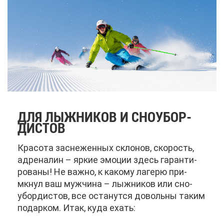
ДЛЯ ЛЫЖ­НИ­КОВ И СНО­УБОР­
ДИ­СТОВ
Кра­со­та за­сне­жен­ных скло­нов, ско­рость,
ад­ре­на­лин – яр­кие эмо­ции здесь га­ран­ти­
ро­ва­ны! Не важ­но, к ка­ко­му ла­ге­рю при­
мкнул ваш муж­чи­на – лыж­ни­ков или сно­
убор­ди­стов, все оста­нут­ся до­воль­ны та­ким
по­дар­ком. Итак, ку­да ехать: