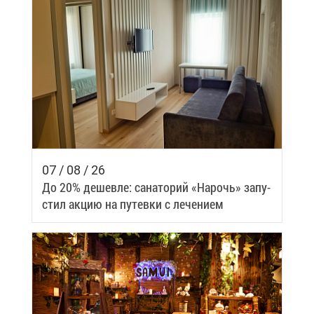
07 / 08 / 26
До 20% де­шев­ле: са­на­то­рий «На­рочь» за­пу­
стил ак­цию на пу­тев­ки с ле­че­ни­ем