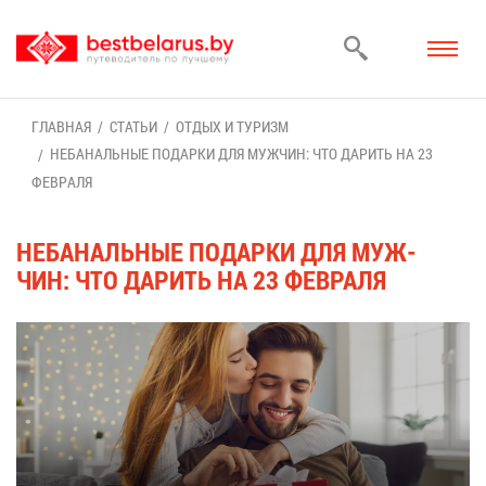
ГЛАВ­НАЯ
СТА­ТЬИ
ОТ­ДЫХ И ТУ­РИЗМ
НЕБА­НАЛЬ­НЫЕ ПО­ДАР­КИ ДЛЯ МУЖ­ЧИН: ЧТО ДА­РИТЬ НА 23
ФЕВ­РА­ЛЯ
НЕБА­НАЛЬ­НЫЕ ПО­ДАР­КИ ДЛЯ МУЖ­
ЧИН: ЧТО ДА­РИТЬ НА 23 ФЕВ­РА­ЛЯ