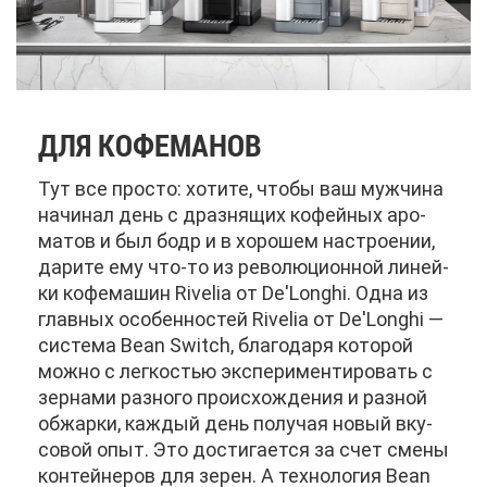
ДЛЯ КО­ФЕ­МА­НОВ
Тут все про­сто: хо­ти­те, что­бы ваш муж­чи­на
на­чи­нал день с драз­ня­щих ко­фей­ных аро­
ма­тов и был бодр и в хо­ро­шем на­стро­е­нии,
да­ри­те ему что-то из ре­во­лю­ци­он­ной ли­ней­
ки ко­фе­ма­шин Rivelia от De'Longhi. Од­на из
глав­ных осо­бен­но­стей Rivelia от De'Longhi —
си­сте­ма Bean Switch, бла­го­да­ря ко­то­рой
мож­но с лег­ко­стью экс­пе­ри­мен­ти­ро­вать с
зер­на­ми раз­но­го про­ис­хож­де­ния и раз­ной
об­жар­ки, каж­дый день по­лу­чая но­вый вку­
со­вой опыт. Это до­сти­га­ет­ся за счет сме­ны
кон­тей­не­ров для зе­рен. А тех­но­ло­гия Bean