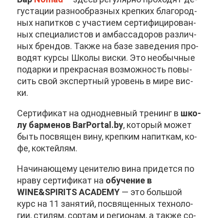
гу­ста­ции раз­но­об­раз­ных креп­ких бла­го­род­
ных на­пит­ков с уча­сти­ем сер­ти­фи­ци­ро­ван­
ных спе­ци­а­ли­стов и ам­бас­са­до­ров раз­лич­
ных брен­дов. Та­к­же на ба­зе за­ве­де­ния про­
во­дят кур­сы Шко­лы вис­ки. Это необыч­ные
по­дар­ки и пре­крас­ная воз­мож­ность по­вы­
сить свой экс­перт­ный уро­вень в ми­ре вис­
ки.
Сер­ти­фи­кат на од­но­днев­ный тре­нинг в
шко­
лу бар­ме­нов BarPortal.by
, ко­то­рый мо­жет
быть по­свя­щен ви­ну, креп­ким на­пит­кам, ко­
фе, кок­тей­лям.
На­чи­на­ю­ще­му це­ни­те­лю ви­на при­дет­ся по
нра­ву сер­ти­фи­кат на
обу­че­ние в
WINE&SPIRITS ACADEMY
— это боль­шой
курс на 11 за­ня­тий, по­свя­щен­ных тех­но­ло­
гии, сти­лям, сор­там и ре­ги­о­нам, а та­к­же со­