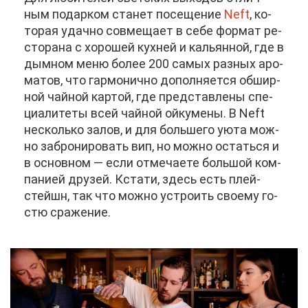
ным по­дар­ком ста­нет по­се­ще­ние
Neft
, ко­
то­рая удач­но сов­ме­ща­ет в се­бе фор­мат ре­
сто­ра­на с хо­ро­шей кух­ней и ка­льян­ной, где в
дым­ном ме­ню бо­лее 200 са­мых раз­ных аро­
ма­тов, что гар­мо­нич­но до­пол­ня­ет­ся об­шир­
ной чай­ной кар­той, где пред­став­ле­ны спе­
ци­а­ли­те­ты всей чай­ной ой­ку­ме­ны. В Neft
несколь­ко за­лов, и для боль­ше­го уюта мож­
но за­бро­ни­ро­вать вип, но мож­но остать­ся и
в ос­нов­ном — ес­ли от­ме­ча­е­те боль­шой ком­
па­ни­ей дру­зей. Кста­ти, здесь есть плей­
стейшн, так что мож­но устро­ить сво­е­му го­
стю сра­же­ние.