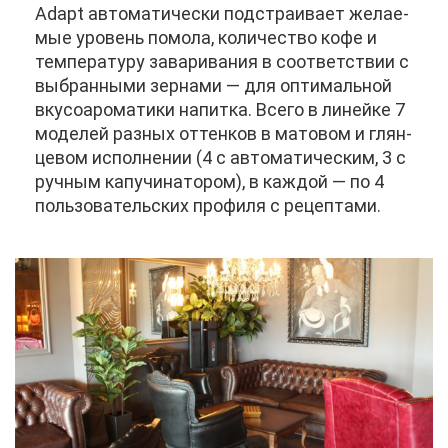
Adapt ав­то­ма­ти­че­ски под­стра­и­ва­ет же­ла­е­
мые уро­вень по­мо­ла, ко­ли­че­ство ко­фе и
тем­пе­ра­ту­ру за­ва­ри­ва­ния в со­от­вет­ствии с
вы­бран­ны­ми зер­на­ми — для оп­ти­маль­ной
вку­со­аро­ма­ти­ки на­пит­ка. Все­го в ли­ней­ке 7
мо­де­лей раз­ных от­тен­ков в ма­то­вом и глян­
це­вом ис­пол­не­нии (4 с ав­то­ма­ти­че­ским, 3 с
руч­ным ка­пу­чи­на­то­ром), в каж­дой — по 4
поль­зо­ва­тель­ских про­фи­ля с ре­цеп­та­ми.