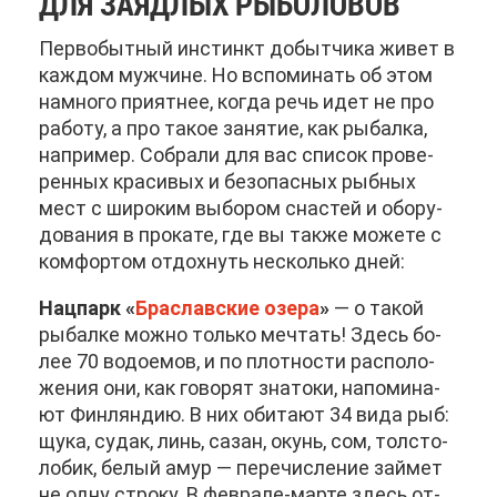
ДЛЯ ЗА­ЯД­ЛЫХ РЫ­БО­ЛО­ВОВ
Пер­во­быт­ный ин­стинкт до­быт­чи­ка жи­вет в
каж­дом муж­чине. Но вспо­ми­нать об этом
на­мно­го при­ят­нее, ко­гда речь идет не про
ра­бо­ту, а про та­кое за­ня­тие, как ры­бал­ка,
на­при­мер. Со­бра­ли для вас спи­сок про­ве­
рен­ных кра­си­вых и без­опас­ных рыб­ных
мест с ши­ро­ким вы­бо­ром сна­стей и обо­ру­
до­ва­ния в про­ка­те, где вы та­к­же мо­же­те с
ком­фор­том от­дох­нуть несколь­ко дней:
Нац­парк «
Бра­слав­ские озе­ра
»
— о та­кой
ры­бал­ке мож­но толь­ко меч­тать! Здесь бо­
лее 70 во­до­е­мов, и по плот­но­сти рас­по­ло­
же­ния они, как го­во­рят зна­то­ки, на­по­ми­на­
ют Фин­лян­дию. В них оби­та­ют 34 ви­да рыб:
щу­ка, су­дак, линь, са­зан, окунь, сом, тол­сто­
ло­бик, бе­лый амур — пе­ре­чис­ле­ние зай­мет
не од­ну стро­ку. В фев­ра­ле-мар­те здесь от­