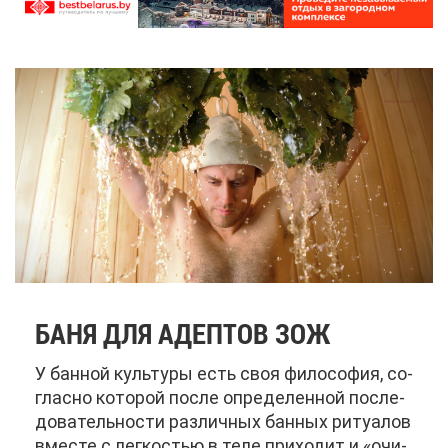
БА­НЯ ДЛЯ АДЕП­ТОВ ЗОЖ
У бан­ной куль­ту­ры есть своя фи­ло­со­фия, со­
глас­но ко­то­рой по­сле опре­де­лен­ной по­сле­
до­ва­тель­но­сти раз­лич­ных бан­ных ри­ту­а­лов
вме­сте с лег­ко­стью в те­ле при­хо­дит и «очи­