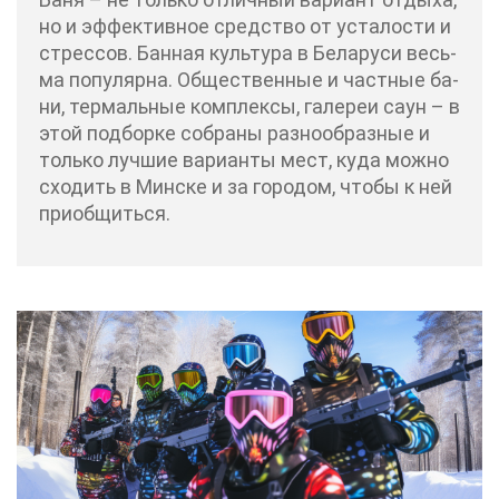
но и эф­фек­тив­ное сред­ство от уста­ло­сти и
стрес­сов. Бан­ная куль­ту­ра в Бе­ла­ру­си весь­
ма по­пу­ляр­на. Об­ще­ствен­ные и част­ные ба­
ни, тер­маль­ные ком­плек­сы, га­ле­реи саун – в
этой под­бор­ке со­бра­ны раз­но­об­раз­ные и
толь­ко луч­шие ва­ри­ан­ты мест, ку­да мож­но
схо­дить в Мин­ске и за го­ро­дом, что­бы к ней
при­об­щить­ся.