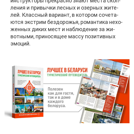
ин­струк­то­ры пре­крас­но зна­ют ме­ста скоп­
ле­ния и при­выч­ки лес­ных и озер­ных жи­те­
лей. Класс­ный ва­ри­ант, в ко­то­ром со­че­та­
ют­ся экс­т­рим без­до­ро­жья, ро­ман­ти­ка нехо­
жен­ных ди­ких мест и на­блю­де­ние за жи­
вот­ны­ми, при­но­ся­щее мас­су по­зи­тив­ных
эмо­ций.