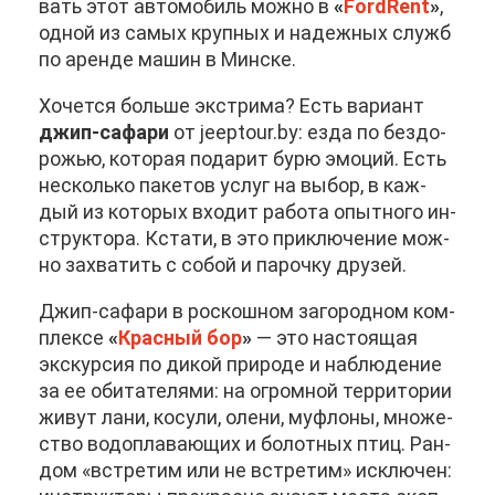
вать этот ав­то­мо­биль мож­но в
«
FordRent
»
,
од­ной из са­мых круп­ных и на­деж­ных служб
по арен­де ма­шин в Мин­ске.
Хо­чет­ся боль­ше экс­т­ри­ма? Есть ва­ри­ант
джип-са­фа­ри
от jeeptour.by: ез­да по без­до­
ро­жью, ко­то­рая по­да­рит бу­рю эмо­ций. Есть
несколь­ко па­ке­тов услуг на вы­бор, в каж­
дый из ко­то­рых вхо­дит ра­бо­та опыт­но­го ин­
струк­то­ра. Кста­ти, в это при­клю­че­ние мож­
но за­хва­тить с со­бой и па­роч­ку дру­зей.
Джип-са­фа­ри в рос­кош­ном за­го­род­ном ком­
плек­се
«
Крас­ный бор
»
— это на­сто­я­щая
экс­кур­сия по ди­кой при­ро­де и на­блю­де­ние
за ее оби­та­те­ля­ми: на огром­ной тер­ри­то­рии
жи­вут ла­ни, ко­су­ли, оле­ни, му­фло­ны, мно­же­
ство во­до­пла­ва­ю­щих и бо­лот­ных птиц. Ран­
дом «встре­тим или не встре­тим» ис­клю­чен: