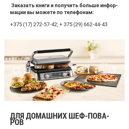
За­ка­зать кни­ги и по­лу­чить боль­ше ин­фор­
ма­ции вы мо­же­те по те­ле­фо­нам:
+375 (17) 272-57-42; + 375 (29) 662-44-43
ДЛЯ ДО­МАШ­НИХ ШЕФ-ПО­ВА­
РОВ