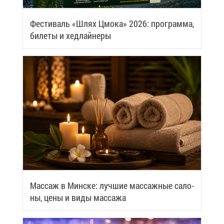
Фе­сти­валь «Шлях Цмо­ка» 2026: про­грам­ма,
би­ле­ты и хед­лай­не­ры
Мас­саж в Мин­ске: луч­шие мас­саж­ные са­ло­
ны, це­ны и ви­ды мас­са­жа