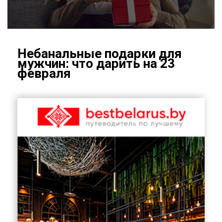
Неба­наль­ные по­дар­ки для
муж­чин: что да­рить на 23
фев­ра­ля