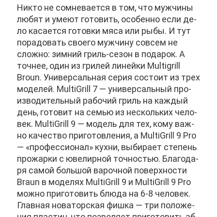
Ни­кто не со­мне­ва­ет­ся в том, что муж­чи­ны
лю­бят и уме­ют го­то­вить, осо­бен­но ес­ли де­
ло ка­са­ет­ся го­тов­ки мя­са или ры­бы. И тут
по­ра­до­вать сво­е­го муж­чи­ну со­всем не
слож­но: зим­ний гриль-се­зон в по­да­рок. А
точ­нее, один из гри­лей ли­ней­ки Multigrill
Broun. Уни­вер­саль­ная се­рия со­сто­ит из трех
мо­де­лей. MultiGrill 7 — уни­вер­саль­ный про­
из­во­ди­тель­ный ра­бо­чий гриль на каж­дый
день, го­то­вит на се­мью из несколь­ких че­ло­
век. MultiGrill 9 — мо­дель для тех, ко­му важ­
но ка­че­ство при­го­тов­ле­ния, а MultiGrill 9 Pro
— «про­фес­си­о­нал» кух­ни, вы­би­ра­ет сте­пень
про­жар­ки с юве­лир­ной точ­но­стью. Бла­го­да­
ря са­мой боль­шой ва­роч­ной по­верх­но­сти
Braun в мо­де­лях MultiGrill 9 и MultiGrill 9 Pro
мож­но при­го­то­вить блю­да на 6-8 че­ло­век.
Глав­ная но­ва­тор­ская фиш­ка — три по­ло­же­
ния пла­стин, что поз­во­ля­ет при­го­то­вить аб­