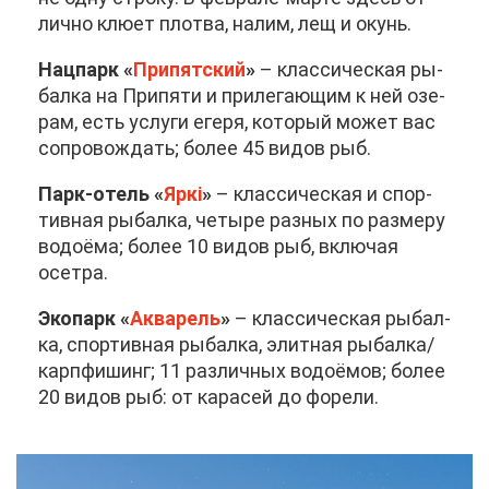
лич­но клю­ет плот­ва, на­лим, лещ и окунь.
Нац­парк «
При­пят­ский
»
– клас­си­че­ская ры­
бал­ка на При­пя­ти и при­ле­га­ю­щим к ней озе­
рам, есть услу­ги еге­ря, ко­то­рый мо­жет вас
со­про­вож­дать; бо­лее 45 ви­дов рыб.
Парк-отель «
Яркі
»
– клас­си­че­ская и спор­
тив­ная ры­бал­ка, че­ты­ре раз­ных по раз­ме­ру
во­до­ё­ма; бо­лее 10 ви­дов рыб, вклю­чая
осет­ра.
Эко­парк «
Ак­ва­рель
»
– клас­си­че­ская ры­бал­
ка, спор­тив­ная ры­бал­ка, элит­ная ры­бал­ка/
карп­фи­шинг; 11 раз­лич­ных во­до­ё­мов; бо­лее
20 ви­дов рыб: от ка­ра­сей до фо­ре­ли.