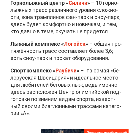
Гор­но­лыж­ный центр «
Си­ли­чи
»
– 10 гор­но­
лыж­ных трасс раз­лич­но­го уров­ня слож­но­
сти, зо­на трам­пли­нов фан-парк и сноу-парк;
здесь бу­дет ком­форт­но и но­вич­кам, и тем,
кто дав­но в те­ме, ску­чать не при­дет­ся.
Лыж­ный ком­плекс «
Ло­гойск
»
– об­щая про­
тя­жён­ность трасс со­став­ля­ет бо­лее 3,6;
есть сноу-парк и про­кат обо­ру­до­ва­ния.
Спорт­ком­плекс «
Рау­би­чи
»
– та са­мая «бе­
ло­рус­ская Швей­ца­рия» и иде­аль­ное ме­сто
для лю­би­те­лей бе­го­вых лыж, ведь имен­но
здесь рас­по­ло­жен Центр олим­пий­ской под­
го­тов­ки по зим­ним ви­дам спор­та, из­вест­
ный сво­и­ми би­ат­лон­ны­ми трас­са­ми ка­те­го­
рии «А».