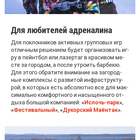
Для лю­би­те­лей ад­ре­на­ли­на
Для по­клон­ни­ков ак­тив­ных груп­по­вых игр
от­лич­ным ре­ше­ни­ем бу­дет ор­га­ни­зо­вать иг­
ру в пейнт­бол или ла­зер­таг в кра­си­вом ме­
сте за го­ро­дом, а по­сле утро­ить бар­бекю.
Для это­го об­ра­ти­те вни­ма­ние на за­го­род­
ные ком­плек­сы с раз­ви­той ин­фра­струк­ту­
рой, в ко­то­рых есть аб­со­лют­но все для мак­
си­маль­но ком­форт­но­го и на­сы­щен­но­го от­
ды­ха боль­шой ком­па­ни­ей:
«
Ис­лочь-парк
»
,
«
Фе­сти­валь­ный
»
,
«
Ду­кор­ский Ма­ён­так
»
.