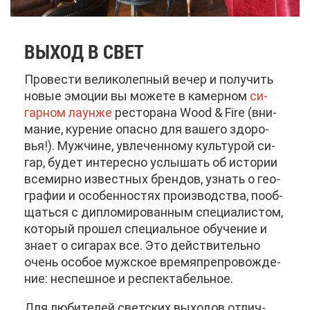
ВЫ­ХОД В СВЕТ
Про­ве­сти ве­ли­ко­леп­ный ве­чер и по­лу­чить
но­вые эмо­ции вы мо­же­те в ка­мер­ном
си­
гар­ном ла­у­н­же
ре­сто­ра­на Wood & Fire (вни­
ма­ние, ку­ре­ние опас­но для ва­ше­го здо­ро­
вья!). Муж­чине, увле­чен­но­му куль­ту­рой си­
гар, бу­дет ин­те­рес­но услы­шать об ис­то­рии
все­мир­но из­вест­ных брен­дов, узнать о гео­
гра­фии и осо­бен­но­стях про­из­вод­ства, по­об­
щать­ся с ди­пло­ми­ро­ван­ным спе­ци­а­ли­стом,
ко­то­рый про­шел спе­ци­аль­ное обу­че­ние и
зна­ет о си­га­рах все. Это дей­стви­тель­но
очень осо­бое муж­ское вре­мя­пре­про­вож­де­
ние: неспеш­ное и ре­спек­та­бель­ное.
Для лю­би­те­лей свет­ских вы­хо­дов от­лич­