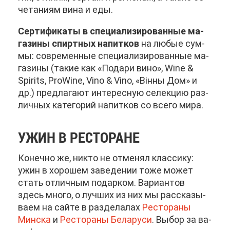
че­та­ни­ям ви­на и еды.
Сер­ти­фи­ка­ты в спе­ци­а­ли­зи­ро­ван­ные ма­
га­зи­ны спирт­ных на­пит­ков
на лю­бые сум­
мы: со­вре­мен­ные спе­ци­а­ли­зи­ро­ван­ные ма­
га­зи­ны (та­кие как «По­да­ри ви­но», Wine &
Spirits, ProWine, Vino & Vino, «Вiн­ны Дом» и
др.) пред­ла­га­ют ин­те­рес­ную се­лек­цию раз­
лич­ных ка­те­го­рий на­пит­ков со все­го ми­ра.
УЖИН В РЕ­СТО­РАНЕ
Ко­неч­но же, ни­кто не от­ме­нял клас­си­ку:
ужин в хо­ро­шем за­ве­де­нии то­же мо­жет
стать от­лич­ным по­дар­ком. Ва­ри­ан­тов
здесь мно­го, о луч­ших из них мы рас­ска­зы­
ва­ем на сай­те в раз­де­ла­лах
Ре­сто­ра­ны
Мин­ска
и
Ре­сто­ра­ны Бе­ла­ру­си
. Вы­бор за ва­