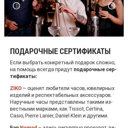
ПО­ДА­РОЧ­НЫЕ СЕР­ТИ­ФИ­КА­ТЫ
Ес­ли вы­брать кон­крет­ный по­да­рок слож­но,
на по­мощь все­гда при­дут
по­да­роч­ные сер­
ти­фи­ка­ты:
ZIKO
– оце­нят лю­би­те­ли ча­сов, юве­лир­ных
из­де­лий и ре­спек­та­бель­ных ак­сес­су­а­ров.
На­руч­ные ча­сы пред­став­ле­ны та­ки­ми из­
вест­ны­ми мар­ка­ми, как Tissot, Certina,
Casio, Pierre Lanier, Daniel Klein и дру­ги­ми.
Бар
Nomad
– здесь ре­гу­ляр­но про­хо­дят де­