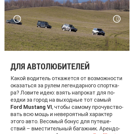
ДЛЯ АВ­ТО­ЛЮ­БИ­ТЕ­ЛЕЙ
Ка­кой во­ди­тель от­ка­жет­ся от воз­мож­но­сти
ока­зать­ся за ру­лем ле­ген­дар­но­го спорт­ка­
ра? Ло­ви­те идею: взять на­про­кат для по­
езд­ки за го­род на вы­ход­ные тот са­мый
Ford Mustang VI
, что­бы са­мо­му про­чув­ство­
вать всю мощь и неве­ро­ят­ный ха­рак­тер
это­го ав­то. Ве­со­мый бо­нус для пу­те­ше­
ствий – вме­сти­тель­ный ба­гаж­ник. Арен­до­