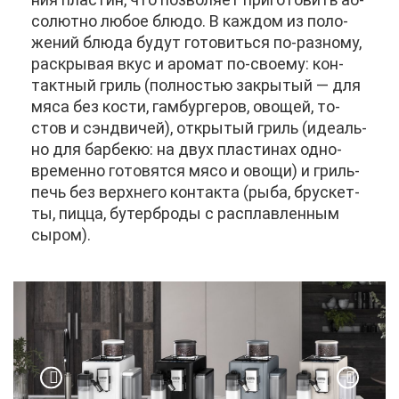
со­лют­но лю­бое блю­до. В каж­дом из по­ло­
же­ний блю­да бу­дут го­то­вить­ся по-раз­но­му,
рас­кры­вая вкус и аро­мат по-сво­е­му: кон­
такт­ный гриль (пол­но­стью за­кры­тый — для
мя­са без ко­сти, гам­бур­ге­ров, ово­щей, то­
стов и сэнд­ви­чей), от­кры­тый гриль (иде­аль­
но для бар­бекю: на двух пла­сти­нах од­но­
вре­мен­но го­то­вят­ся мя­со и ово­щи) и гриль-
печь без верх­не­го кон­так­та (ры­ба, брус­кет­
ты, пиц­ца, бу­тер­бро­ды с рас­плав­лен­ным
сы­ром).