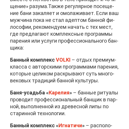
ще­ние» ра­зу­ма.Та­к­же ре­гу­ляр­ное по­се­ще­
ние ба­ни за­ка­ля­ет и омо­ла­жи­ва­ет. Ес­ли ваш
муж­чи­на по­ка не стал адеп­том бан­ной фи­
ло­со­фии, ре­ко­мен­ду­ем на­чать с тех мест,
где пред­ла­га­ют ком­плекс­ные про­грам­мы
па­ре­ния или услу­ги про­фес­си­о­наль­но­го бан­
щи­ка:
Бан­ный ком­плекс
VOLKI
– от­дых пре­ми­ум-
клас­са с ав­тор­ски­ми про­грам­ма­ми па­ре­ния,
ко­то­рые це­ли­ком рас­кры­ва­ют суть мно­го­
ве­ко­вых тра­ди­ций бан­ной куль­ту­ры.
Ба­ня-усадь­ба «
Ка­ре­лия
»
– бан­ные ри­ту­а­лы
про­во­дит про­фес­си­о­наль­ный бан­щик в пар­
ной, вы­пол­нен­ной из дре­вес­ной ли­пы по
ста­рин­ной тех­но­ло­гии.
Бан­ный ком­плекс «
Иг­на­ти­чи
»
– рас­по­ло­