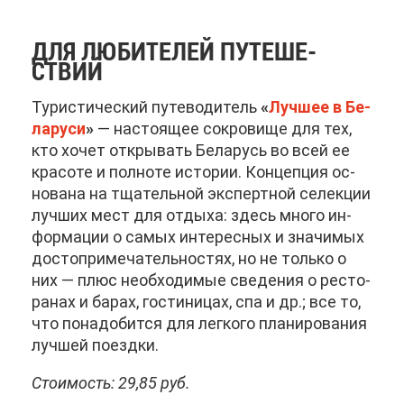
ДЛЯ ЛЮ­БИ­ТЕ­ЛЕЙ ПУ­ТЕ­ШЕ­
СТВИЙ
Ту­ри­сти­че­ский пу­те­во­ди­тель
«
Луч­шее в Бе­
ла­ру­си
»
— на­сто­я­щее со­кро­ви­ще для тех,
кто хо­чет от­кры­вать Бе­ла­русь во всей ее
кра­со­те и пол­но­те ис­то­рии. Кон­цеп­ция ос­
но­ва­на на тща­тель­ной экс­перт­ной се­лек­ции
луч­ших мест для от­ды­ха: здесь мно­го ин­
фор­ма­ции о са­мых ин­те­рес­ных и зна­чи­мых
до­сто­при­ме­ча­тель­но­стях, но не толь­ко о
них — плюс необ­хо­ди­мые све­де­ния о ре­сто­
ра­нах и ба­рах, го­сти­ни­цах, спа и др.; все то,
что по­на­до­бит­ся для лег­ко­го пла­ни­ро­ва­ния
луч­шей по­езд­ки.
Сто­и­мость: 29,85 руб.