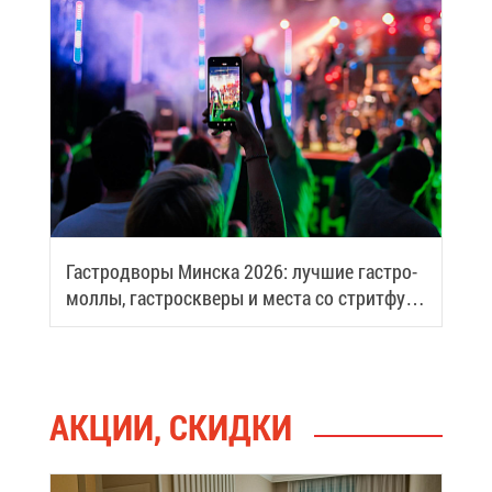
Га­стро­дво­ры Мин­ска 2026: луч­шие га­стро­
мол­лы, га­стро­скве­ры и ме­ста со стрит­фу­
дом
АК­ЦИИ, СКИД­КИ