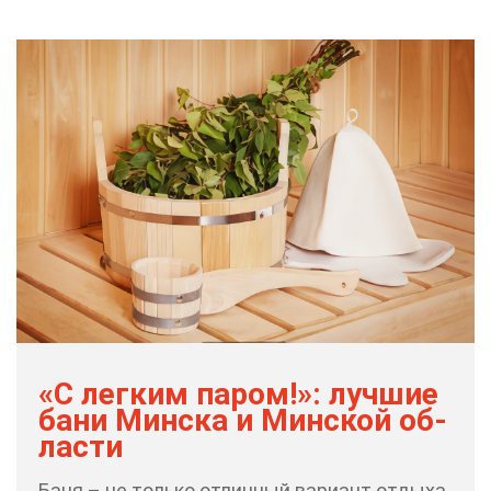
«С лег­ким па­ром!»: луч­шие
ба­ни Мин­ска и Мин­ской об­
ла­сти
Ба­ня – не толь­ко от­лич­ный ва­ри­ант от­ды­ха,