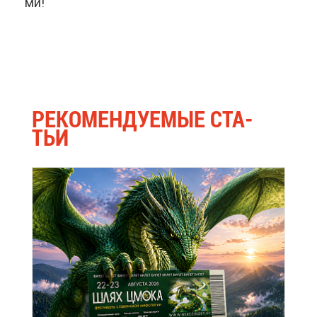
ми!
РЕ­КО­МЕН­ДУ­Е­МЫЕ СТА­
ТЬИ