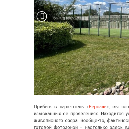
Прибыв в парк-отель «
Версаль
», вы сл
изысканных её проявлениях. Находится у
живописного озера. Вообще-то, фактичес
готовой фотозоной – настолько здесь вс