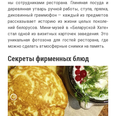
ны со­труд­ни­ка­ми ре­сто­ра­на. Гли­ня­ная по­су­да и
де­ре­вян­ная утварь руч­ной ра­бо­ты, сту­па, прял­ка,
ди­ко­вин­ный грам­мо­фон — каж­дый из пред­ме­тов
рас­ска­зы­ва­ет ис­то­рию из жиз­ни це­лых по­ко­ле­
ний бе­ло­ру­сов. Ми­ни-му­зей в «Бе­ла­рус­кой Ха­те»
стал од­ной из ви­зит­ных кар­то­чек за­ве­де­ния. Это
уни­каль­ная фо­то­зо­на для го­стей ре­сто­ра­на, где
мож­но сде­лать ат­мо­сфер­ные сним­ки на па­мять.
Сек­ре­ты фир­мен­ных блюд