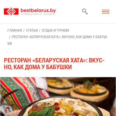
ГЛАВ­НАЯ
СТА­ТЬИ
ОТ­ДЫХ И ТУ­РИЗМ
РЕ­СТО­РАН «БЕ­ЛА­РУС­КАЯ ХА­ТА»: ВКУС­НО, КАК ДО­МА У БА­БУШ­
КИ
РЕ­СТО­РАН «БЕ­ЛА­РУС­КАЯ ХА­ТА»: ВКУС­
НО, КАК ДО­МА У БА­БУШ­КИ