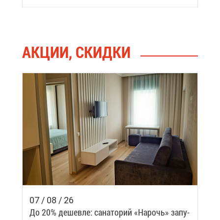
дом
АК­ЦИИ, СКИД­КИ
07 / 08 / 26
До 20% де­шев­ле: са­на­то­рий «На­рочь» за­пу­