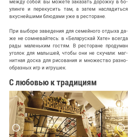
меж­ду со­бой: вы мо­же­те за­ка­зать до­рож­ку в бо­
улин­ге и пе­ре­ку­сить там, а за­тем на­сла­дить­ся
вкус­ней­ши­ми блю­да­ми уже в ре­сто­ране.
При вы­бо­ре за­ве­де­ния для се­мей­но­го от­ды­ха да­
же не со­мне­вай­тесь: в «Бе­ла­рус­кай Ха­те» все­гда
ра­ды ма­лень­ким го­стям. В ре­сто­ране про­ду­ман
уго­лок для ма­лы­шей, что­бы они не ску­ча­ли: маг­
нит­ная дос­ка для ри­со­ва­ния и мно­же­ство раз­но­
об­раз­ных игр и иг­ру­шек.
С лю­бо­вью к тра­ди­ци­ям