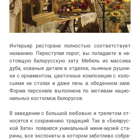
Ин­те­рьер ре­сто­ра­на пол­но­стью со­от­вет­ству­ет
на­зва­нию. Пе­ре­сту­пая по­рог, вы по­па­да­е­те в на­
сто­я­щую бе­ло­рус­скую ха­ту. Ме­бель из мас­си­ва
ду­ба, ко­ва­ные де­та­ли в от­дел­ке, льня­ные руш­ни­
ки с ор­на­мен­том, цве­точ­ные ком­по­зи­ции с ко­ло­
сья­ми на сто­лах и да­же печь в обе­ден­ном за­ле.
Фор­ма пер­со­на­ла вы­пол­не­на по мо­ти­вам на­ци­о­
наль­ных ко­стю­мов бе­ло­ру­сов.
В за­ве­де­нии с боль­шой лю­бо­вью и тре­пе­том от­
но­сят­ся к со­хра­не­нию тра­ди­ций. Так в «Бе­ла­рус­
кой Ха­те» по­явил­ся уни­каль­ный ми­ни-му­зей ста­
ри­ны, все экс­по­на­ты в ко­то­ром за­бот­ли­во со­бра­