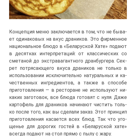
Кон­цеп­ция ме­ню за­клю­ча­ет­ся в том, что не бы­ва­
ет оди­на­ко­вых на вкус дра­ни­ков. Это фир­мен­ное
на­ци­о­наль­ное блю­до в «Бе­ла­рус­кой Ха­те» по­да­ют
в де­сят­ках ин­тер­пре­та­ций: от клас­си­че­ских со
сме­та­ной до экс­тра­ва­гант­но­го дран­бур­ге­ра. Сек­
рет по­тря­са­ю­ще­го вку­са дра­ни­ков не толь­ко в
ис­поль­зо­ва­нии ис­клю­чи­тель­но на­ту­раль­ных и ка­
че­ствен­ных ин­гре­ди­ен­тов, а та­к­же в спо­со­бе
при­го­тов­ле­ния — в ре­сто­ране не ис­поль­зу­ют ни­
ка­ких за­го­то­вок, все блю­да го­то­вят с ну­ля. Да­же
кар­то­фель для дра­ни­ков на­чи­на­ют чи­стить толь­
ко по­сле то­го, как вы сде­ла­ли за­каз. Этот прин­цип
при­го­тов­ле­ния ка­са­ет­ся всех блюд. Так что уго­
ще­нье для до­ро­гих го­стей в «Бе­ла­рус­кой ха­те»
все­гда по­да­ют на стол пря­мо с пы­лу с жа­ру.