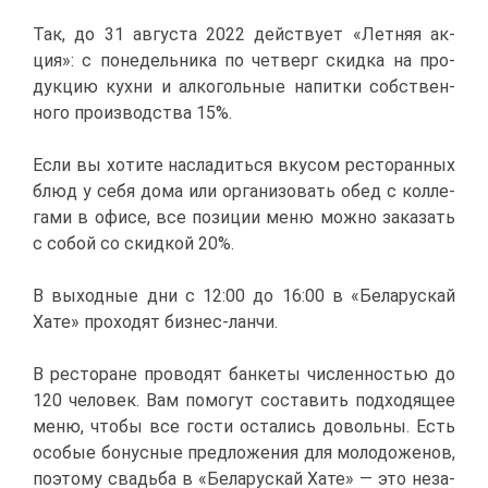
Так, до 31 ав­гу­ста 2022 дей­ству­ет «Лет­няя ак­
ция»: с по­не­дель­ни­ка по чет­верг скид­ка на про­
дук­цию кух­ни и ал­ко­голь­ные на­пит­ки соб­ствен­
но­го про­из­вод­ства 15%.
Ес­ли вы хо­ти­те на­сла­дить­ся вку­сом ре­сто­ран­ных
блюд у се­бя до­ма или ор­га­ни­зо­вать обед с кол­ле­
га­ми в офи­се, все по­зи­ции ме­ню мож­но за­ка­зать
с со­бой со скид­кой 20%.
В вы­ход­ные дни с 12:00 до 16:00 в «Бе­ла­рус­кай
Ха­те» про­хо­дят биз­нес-лан­чи.
В ре­сто­ране про­во­дят бан­ке­ты чис­лен­но­стью до
120 че­ло­век. Вам по­мо­гут со­ста­вить под­хо­дя­щее
ме­ню, что­бы все го­сти оста­лись до­воль­ны. Есть
осо­бые бо­нус­ные пред­ло­же­ния для мо­ло­до­же­нов,
по­это­му сва­дьба в «Бе­ла­рус­кай Ха­те» — это неза­