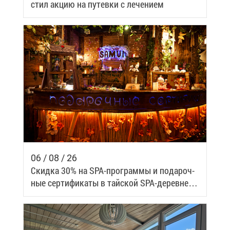
стил ак­цию на пу­тев­ки с ле­че­ни­ем
06 / 08 / 26
Скид­ка 30% на SPA-про­грам­мы и по­да­роч­
ные сер­ти­фи­ка­ты в тай­ской SPA-де­ревне
Samui