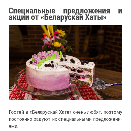
Спе­ци­аль­ные пред­ло­же­ния и
ак­ции от «Бе­ла­рус­кай Ха­ты»
Го­стей в «Бе­ла­рус­кай Ха­те» очень лю­бят, по­это­му
по­сто­ян­но ра­ду­ют их спе­ци­аль­ны­ми пред­ло­же­ни­
я­ми.