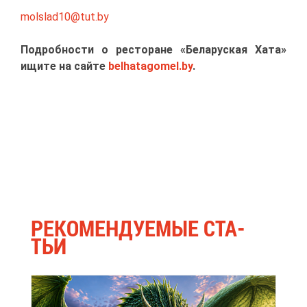
molslad10@​tut.​by
По­дроб­но­сти о ре­сто­ране «Бе­ла­рус­кая Ха­та»
ищи­те на сай­те
belhatagomel.by
.
РЕ­КО­МЕН­ДУ­Е­МЫЕ СТА­
ТЬИ