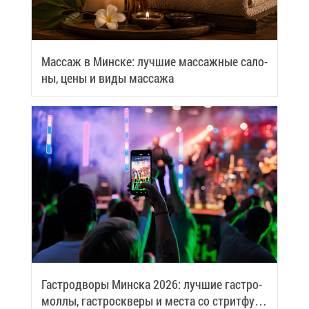
Мас­саж в Мин­ске: луч­шие мас­саж­ные са­ло­
ны, це­ны и ви­ды мас­са­жа
Га­стро­дво­ры Мин­ска 2026: луч­шие га­стро­
мол­лы, га­стро­скве­ры и ме­ста со стрит­фу­