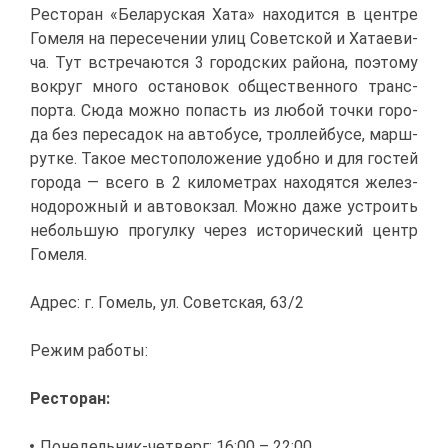
Ре­сто­ран «Бе­ла­рус­кая Ха­та» на­хо­дит­ся в цен­тре
Го­ме­ля на пе­ре­се­че­нии улиц Со­вет­ской и Ха­та­е­ви­
ча. Тут встре­ча­ют­ся 3 го­род­ских рай­о­на, по­это­му
во­круг мно­го оста­но­вок об­ще­ствен­но­го транс­
пор­та. Сю­да мож­но по­пасть из лю­бой точ­ки го­ро­
да без пе­ре­са­док на ав­то­бу­се, трол­лей­бу­се, марш­
рут­ке. Та­кое ме­сто­по­ло­же­ние удоб­но и для го­стей
го­ро­да — все­го в 2 ки­ло­мет­рах на­хо­дят­ся же­лез­
но­до­рож­ный и ав­то­вок­зал. Мож­но да­же устро­ить
неболь­шую про­гул­ку че­рез ис­то­ри­че­ский центр
Го­ме­ля.
Ад­рес: г. Го­мель, ул. Со­вет­ская, 63/2
Ре­жим ра­бо­ты:
Ре­сто­ран:
По­не­дель­ник-чет­верг: 16:00 – 22:00