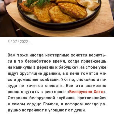
5 / 07 / 2022 г.
Вам то­же ино­гда нестер­пи­мо хо­чет­ся вер­нуть­
ся в то без­за­бот­ное вре­мя, ко­гда при­ез­жа­ешь
на ка­ни­ку­лы в де­рев­ню к ба­буш­ке? На сто­ле уже
ждут хру­стя­щие дра­ни­ки, а в пе­чи то­мят­ся мя­
со и до­маш­ние кол­бас­ки. Уют­но, спо­кой­но и ни­
ку­да не хо­чет­ся спе­шить. Все это воз­мож­но
сно­ва ощу­тить в ре­сто­ране «
Бе­ла­рус­кая Ха­та
».
Ост­ро­вок бе­ло­рус­ской глу­бин­ки, при­та­ив­ший­ся
в са­мом серд­це Го­ме­ля, в ко­то­ром все­гда ра­
душ­но встре­ча­ют и уго­ща­ют от ду­ши.