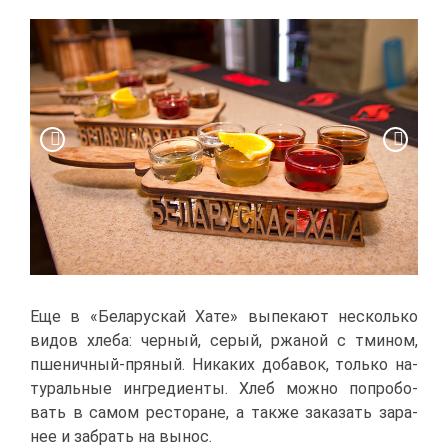
Еще в «Бе­ла­рус­кай Ха­те» вы­пе­ка­ют несколь­ко
ви­дов хле­ба: чер­ный, се­рый, ржа­ной с тми­ном,
пше­нич­ный-пря­ный. Ни­ка­ких до­ба­вок, толь­ко на­
ту­раль­ные ин­гре­ди­ен­ты. Хлеб мож­но по­про­бо­
вать в са­мом ре­сто­ране, а та­к­же за­ка­зать за­ра­
нее и за­брать на вы­нос.