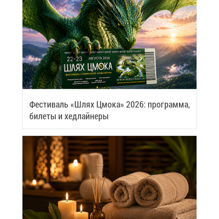
Фе­сти­валь «Шлях Цмо­ка» 2026: про­грам­ма,
би­ле­ты и хед­лай­не­ры