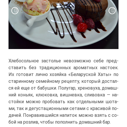
Хле­бо­соль­ное за­сто­лье невоз­мож­но се­бе пред­
ста­вить без тра­ди­ци­он­ных аро­мат­ных на­сто­ек.
Их го­то­вит лич­но хо­зяй­ка «Бе­ла­рус­кой Ха­ты» по
ста­рин­но­му се­мей­но­му ре­цеп­ту, ко­то­рый до­стал­
ся ей еще от ба­буш­ки. По­лу­гар, хре­но­вуха, до­маш­
ний ко­ньяк, клю­ков­ка, виш­нев­ка, сли­во­вка — на­
стой­ки мож­но про­бо­вать как от­дель­ны­ми шо­та­
ми, так и де­гу­ста­ци­он­ны­ми се­та­ми с кра­си­вой по­
да­чей. По­нра­вив­ший­ся на­пи­ток мож­но взять с со­
бой на роз­лив, что­бы по­пол­нить до­маш­ний бар.