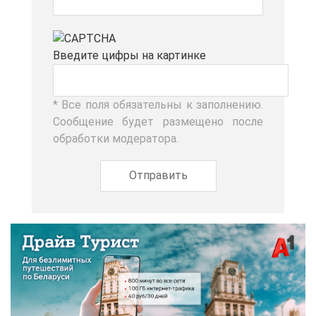
Вве­ди­те циф­ры на кар­тин­ке
* Все по­ля обя­за­тель­ны к за­пол­не­нию.
Со­об­ще­ние бу­дет раз­ме­ще­но по­сле
об­ра­бот­ки мо­де­ра­то­ра.