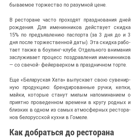
бы­ва­е­мое тор­же­ство по ра­зум­ной цене.
В ре­сто­ране ча­сто про­хо­дят празд­но­ва­ния дней
рож­де­ния. Для име­нин­ни­ков дей­ству­ет скид­ка
15% по предъ­яв­ле­нию пас­пор­та (за 3 дня до и 3
дня по­сле тор­же­ствен­ной да­ты). Эта скид­ка ра­бо­
та­ет та­к­же в бо­улинг-клу­бе. От­дель­но­го вни­ма­ния
за­слу­жи­ва­ет про­цесс по­здрав­ле­ния име­нин­ни­ков
— со све­чой- фей­ер­вер­ком в празд­нич­ном тор­те.
Еще «Бе­ла­рус­кая Ха­та» вы­пус­ка­ет свою су­ве­нир­
ную про­дук­цию: брен­ди­ро­ван­ные руч­ки, кеп­ки,
май­ки, ко­то­рые ста­нут ми­лым на­по­ми­на­ни­ем о
при­ят­но про­ве­ден­ном вре­ме­ни в кру­гу род­ных и
близ­ких в од­ном из са­мых ат­мо­сфер­ных ре­сто­ра­
нов бе­ло­рус­ской кух­ни в Го­ме­ле.
Как до­брать­ся до ре­сто­ра­на