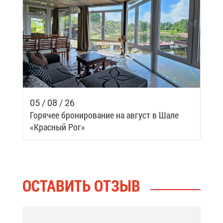
05 / 08 / 26
Го­ря­чее бро­ни­ро­ва­ние на ав­густ в Ша­ле
«Крас­ный Рог»
ОСТА­ВИТЬ ОТ­ЗЫВ