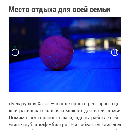
Ме­сто от­ды­ха для всей се­мьи
«Бе­ла­рус­кая Ха­та» — это не про­сто ре­сто­ран, а це­
лый раз­вле­ка­тель­ный ком­плекс для всей се­мьи.
По­ми­мо ре­сто­ран­но­го за­ла, здесь ра­бо­та­ет бо­
улинг-клуб и ка­фе-би­ст­ро. Все объ­ек­ты свя­за­ны