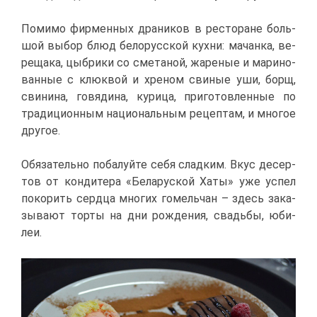
По­ми­мо фир­мен­ных дра­ни­ков в ре­сто­ране боль­
шой вы­бор блюд бе­ло­рус­ской кух­ни: ма­чан­ка, ве­
ре­ща­ка, цы­бри­ки со сме­та­ной, жа­ре­ные и ма­ри­но­
ван­ные с клюк­вой и хре­ном сви­ные уши, борщ,
сви­ни­на, го­вя­ди­на, ку­ри­ца, при­го­тов­лен­ные по
тра­ди­ци­он­ным на­ци­о­наль­ным ре­цеп­там, и мно­гое
дру­гое.
Обя­за­тель­но по­ба­луй­те се­бя слад­ким. Вкус де­сер­
тов от кон­ди­те­ра «Бе­ла­рус­кой Ха­ты» уже успел
по­ко­рить серд­ца мно­гих го­мель­чан – здесь за­ка­
зы­ва­ют тор­ты на дни рож­де­ния, сва­дьбы, юби­
леи.