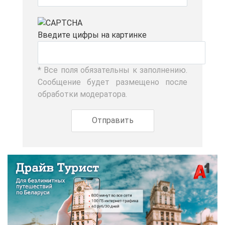
Вве­ди­те циф­ры на кар­тин­ке
* Все по­ля обя­за­тель­ны к за­пол­не­нию.
Со­об­ще­ние бу­дет раз­ме­ще­но по­сле
об­ра­бот­ки мо­де­ра­то­ра.