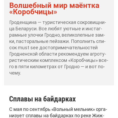
Вол­шеб­ный мир ма­ёнт­ка
«Ко­роб­чи­цы»
Гро­ден­щи­на — ту­ри­сти­че­ская со­кро­вищ­ни­
ца Бе­ла­ру­си. Все лю­бят уют­ные и ин­ста­г­
рам­ные улоч­ки Грод­но, ве­ли­ко­леп­ные зам­
ки, пас­то­раль­ные пей­за­жи. По­пол­нить спи­
сок must see до­сто­при­ме­ча­тель­но­стей
Грод­нен­ской об­ла­сти ре­ко­мен­ду­ем аг­ро­ту­
ри­сти­че­ским ком­плек­сом «Ко­роб­чи­цы» все­
го в пя­ти ки­ло­мет­рах от Грод­но — и вот по­
че­му.
Спла­вы на бай­дар­ках
С мая по сен­тябрь «Воль­ный мель­ник» ор­га­
ни­зу­ет спла­вы на бай­дар­ках по ре­ке Жи­ж­