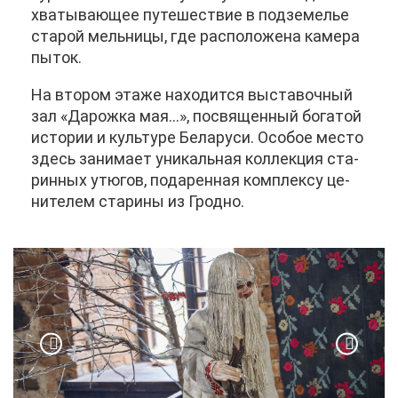
хва­ты­ва­ю­щее пу­те­ше­ствие в под­зе­ме­лье
ста­рой мель­ни­цы, где рас­по­ло­же­на ка­ме­ра
пы­ток.
На вто­ром эта­же на­хо­дит­ся вы­ста­воч­ный
зал «Да­рож­ка мая...», по­свя­щен­ный бо­га­той
ис­то­рии и куль­ту­ре Бе­ла­ру­си. Осо­бое ме­сто
здесь за­ни­ма­ет уни­каль­ная кол­лек­ция ста­
рин­ных утю­гов, по­да­рен­ная ком­плек­су це­
ни­те­лем ста­ри­ны из Грод­но.