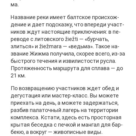
ма.
На­зва­ние ре­ки име­ет балт­ское про­ис­хож­
де­ние и да­ет под­сказ­ку, что впе­ре­ди участ­
ни­ков ждут на­сто­я­щие при­клю­че­ния: в пе­
ре­во­де с ли­тов­ско­го žiežti — «бур­чать,
злить­ся» и žiežmara — «ведь­ма». Та­кое на­
зва­ние Жи­ж­ма по­лу­чи­ла, ско­рее все­го, из-за
быст­ро­го те­че­ния и из­ви­ли­сто­сти рус­ла.
Про­тя­жен­ность марш­ру­та для спла­ва — до
21 км.
По воз­вра­ще­нию участ­ни­ков ждет обед и
де­гу­ста­ция или ма­стер-класс. Вы мо­же­те
при­е­хать на день, а мо­же­те за­дер­жать­ся,
раз­бив па­ла­точ­ный ла­герь на тер­ри­то­рии
ком­плек­са. Кста­ти, здесь есть про­стор­ная
кры­тая бе­сед­ка с печ­кой и ман­гал для бар­
бекю, а во­круг — жи­во­пис­ные ви­ды.