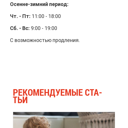
Осенне-зим­ний пе­ри­од:
Чт. - Пт:
11:00 - 18:00
Сб. - Вс:
9:00 - 19:00
С воз­мож­но­стью про­дле­ния.
РЕ­КО­МЕН­ДУ­Е­МЫЕ СТА­
ТЬИ