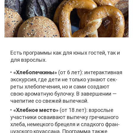
Есть про­грам­мы как для юных го­стей, так и
для взрос­лых.
«Хле­бо­печ­ки­ны»
(от 6 лет): ин­тер­ак­тив­ная
экс­кур­сия, где де­ти не толь­ко узна­ют сек­
ре­ты хле­бо­пе­че­ния, но и са­ми со­зда­ют
свою аро­мат­ную бу­лоч­ку. В за­вер­ше­нии —
чае­пи­тие со све­жей вы­печ­кой.
«Хлеб­ное ме­сто»
(от 18 лет): взрос­лые
участ­ни­ки осва­и­ва­ют вы­печ­ку гре­чиш­но­го
хле­ба, немец­ко­го бре­це­ля и слад­ко­го фран­
цуз­ско­го круас­са­на. Про­грам­ма та­к­же