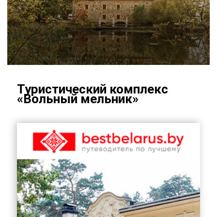
Ту­ри­сти­че­ский ком­плекс
«Воль­ный мель­ник»