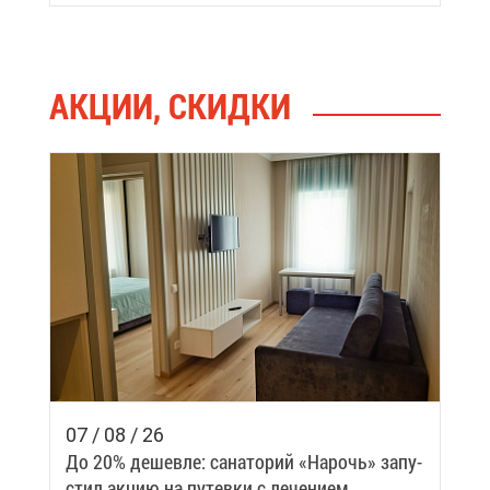
АК­ЦИИ, СКИД­КИ
07 / 08 / 26
До 20% де­шев­ле: са­на­то­рий «На­рочь» за­пу­
стил ак­цию на пу­тев­ки с ле­че­ни­ем