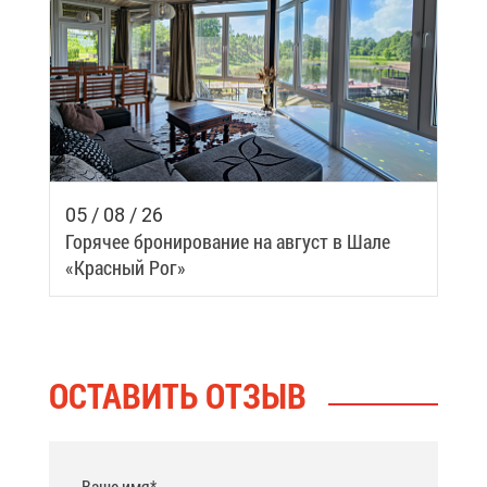
05 / 08 / 26
Го­ря­чее бро­ни­ро­ва­ние на ав­густ в Ша­ле
«Крас­ный Рог»
ОСТА­ВИТЬ ОТ­ЗЫВ
Ваше имя*