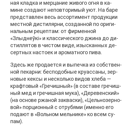
ная клад­ка и мер­ца­ние жи­во­го ог­ня в ка­
мине со­зда­ют непо­вто­ри­мый уют. На ба­ре
пред­став­лен весь ас­сор­ти­мент про­дук­ции
мест­ной ди­сти­ляр­ни, со­здан­ной по ори­ги­
наль­ным ре­цеп­там: от фир­мен­ной
«Злыднеўкі» и клас­си­че­ско­го джи­на до ди­
стил­ля­тов в чи­стом ви­де, изыс­кан­ных де­
серт­ных на­сто­ек и аро­мат­но­го пи­ва.
Здесь же про­да­ет­ся и вы­печ­ка из соб­ствен­
ной пе­кар­ни: бес­по­доб­ные круас­са­ны, зер­
но­вые кек­сы и несколь­ко ви­дов хле­ба —
краф­то­вый «Гре­чиш­ный» (в со­ста­ве гре­чиш­
ный мед и гре­чиш­ная му­ка), «Де­ре­вен­ский»
(на ос­но­ве ржа­ной за­квас­ки), «Цель­но­зер­но­
вой» пор­ци­он­ный с от­ру­бя­ми (имен­но его
по­да­ют в «Воль­ном мель­ни­ке» ко всем су­
пам).