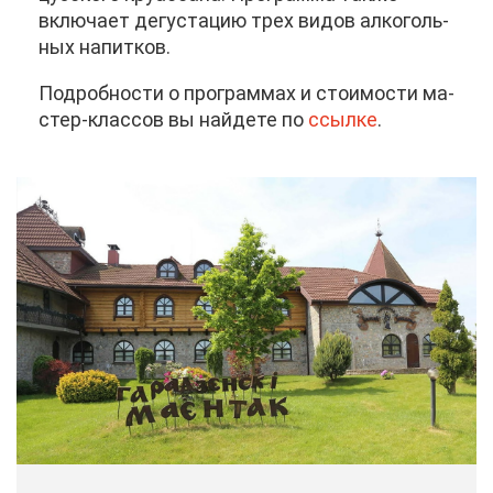
вклю­ча­ет де­гу­ста­цию трех ви­дов ал­ко­голь­
ных на­пит­ков.
По­дроб­но­сти о про­грам­мах и сто­и­мо­сти ма­
стер-клас­сов вы най­де­те по
ссыл­ке
.