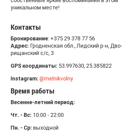
соб­ствен­ные яр­кие вос­по­ми­на­ния в этом
уни­каль­ном ме­сте!
Кон­так­ты
Бро­ни­ро­ва­ние
: +375 29 378 77 56
Ад­рес:
Грод­нен­ская обл., Лид­ский р-н, Дво­
ри­щан­ский с/с, 3
GPS ко­ор­ди­на­ты:
53.997630, 25.385822
Instagram:
@melnikvolny
Вре­мя ра­бо­ты
Ве­сенне-лет­ний пе­ри­од:
Чт. - Вс:
10:00 - 22:00
Пн. - Ср:
вы­ход­ной