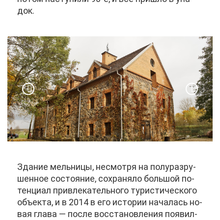
док.
Зда­ние мель­ни­цы, несмот­ря на по­лу­раз­ру­
шен­ное со­сто­я­ние, со­хра­ня­ло боль­шой по­
тен­ци­ал при­вле­ка­тель­но­го ту­ри­сти­че­ско­го
объ­ек­та, и в 2014 в его ис­то­рии на­ча­лась но­
вая гла­ва — по­сле вос­ста­нов­ле­ния по­явил­