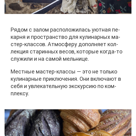
Ря­дом с за­лом рас­по­ло­жи­лась уют­ная пе­
кар­ня и про­стран­ство для ку­ли­нар­ных ма­
стер-клас­сов. Ат­мо­сфе­ру до­пол­ня­ет кол­
лек­ция ста­рин­ных ве­сов, ко­то­рые ко­гда-то
слу­жи­ли и на са­мой мель­ни­це.
Мест­ные ма­стер-клас­сы — это не толь­ко
ку­ли­нар­ные при­клю­че­ния. Они вклю­ча­ют в
се­бя и увле­ка­тель­ную экс­кур­сию по ком­
плек­су.