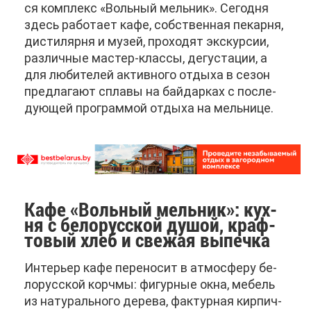
ся ком­плекс «Воль­ный мель­ник». Се­год­ня
здесь ра­бо­та­ет ка­фе, соб­ствен­ная пе­кар­ня,
ди­сти­ляр­ня и му­зей, про­хо­дят экс­кур­сии,
раз­лич­ные ма­стер-клас­сы, де­гу­ста­ции, а
для лю­би­те­лей ак­тив­но­го от­ды­ха в се­зон
пред­ла­га­ют спла­вы на бай­дар­ках с по­сле­
ду­ю­щей про­грам­мой от­ды­ха на мель­ни­це.
Ка­фе «Воль­ный мель­ник»: кух­
ня с бе­ло­рус­ской ду­шой, краф­
то­вый хлеб и све­жая вы­печ­ка
Ин­те­рьер ка­фе пе­ре­но­сит в ат­мо­сфе­ру бе­
ло­рус­ской корч­мы: фи­гур­ные ок­на, ме­бель
из на­ту­раль­но­го де­ре­ва, фак­тур­ная кир­пич­