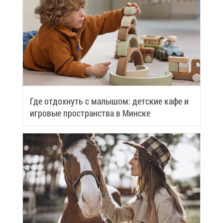
Где от­дох­нуть с ма­лы­шом: дет­ские ка­фе и
иг­ро­вые про­стран­ства в Мин­ске