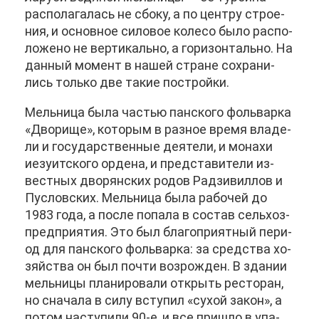
рас­по­ла­га­лась не сбо­ку, а по цен­тру стро­е­
ния, и ос­нов­ное си­ло­вое ко­ле­со бы­ло рас­по­
ло­же­но не вер­ти­каль­но, а го­ри­зон­таль­но. На
дан­ный мо­мент в на­шей стране со­хра­ни­
лись толь­ко две та­кие по­строй­ки.
Мель­ни­ца бы­ла ча­стью пан­ско­го фоль­вар­ка
«Дво­ри­ще», ко­то­рым в раз­ное вре­мя вла­де­
ли и го­су­дар­ствен­ные де­я­те­ли, и мо­на­хи
иезу­ит­ско­го ор­де­на, и пред­ста­ви­те­ли из­
вест­ных дво­рян­ских ро­дов Рад­зи­вил­лов и
Пуслов­ских. Мель­ни­ца бы­ла ра­бо­чей до
1983 го­да, а по­сле по­па­ла в со­став сель­хоз­
пред­при­я­тия. Это был бла­го­при­ят­ный пе­ри­
од для пан­ско­го фоль­вар­ка: за сред­ства хо­
зяй­ства он был по­чти воз­рож­ден. В зда­нии
мель­ни­цы пла­ни­ро­ва­ли от­крыть ре­сто­ран,
но сна­ча­ла в си­лу всту­пил «су­хой за­кон», а
по­том на­сту­пи­ли 90-е, и все при­шло в упа­