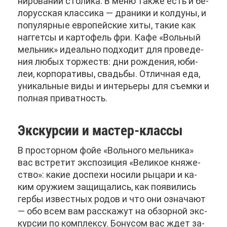
ни­ро­ва­нии сто­ли­ка. В ме­ню та­к­же есть и бе­
ло­рус­ская клас­си­ка — дра­ни­ки и кол­ду­ны, и
по­пу­ляр­ные ев­ро­пей­ские хи­ты, та­кие как
наг­гет­сы и кар­то­фель фри. Ка­фе «Воль­ный
мель­ник» иде­аль­но под­хо­дит для про­ве­де­
ния лю­бых тор­жеств: дни рож­де­ния, юби­
леи, кор­по­ра­ти­вы, сва­дьбы. От­лич­ная еда,
уни­каль­ные ви­ды и ин­те­рье­ры для съем­ки и
пол­ная при­ват­ность.
Экс­кур­сии и ма­стер-клас­сы
В про­стор­ном фойе «Воль­но­го мель­ни­ка»
вас встре­тит экс­по­зи­ция «Ве­ли­кое кня­же­
ство»: ка­кие до­спе­хи но­си­ли ры­ца­ри и ка­
ким ору­жи­ем за­щи­ща­лись, как по­яви­лись
гер­бы из­вест­ных ро­дов и что они озна­ча­ют
— обо всем вам рас­ска­жут на об­зор­ной экс­
кур­сии по ком­плек­су. Бо­ну­сом вас ждет за­