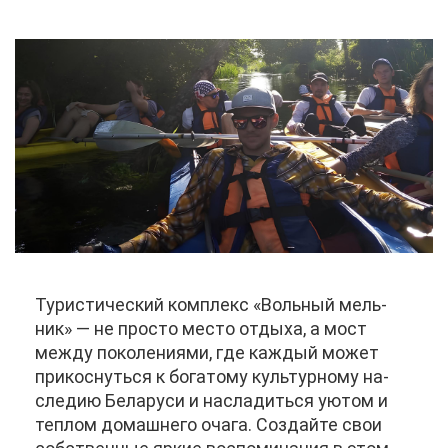
Ту­ри­сти­че­ский ком­плекс «Воль­ный мель­
ник» — не про­сто ме­сто от­ды­ха, а мост
меж­ду по­ко­ле­ни­я­ми, где каж­дый мо­жет
при­кос­нуть­ся к бо­га­то­му куль­тур­но­му на­
сле­дию Бе­ла­ру­си и на­сла­дить­ся уютом и
теп­лом до­маш­не­го оча­га. Со­здай­те свои