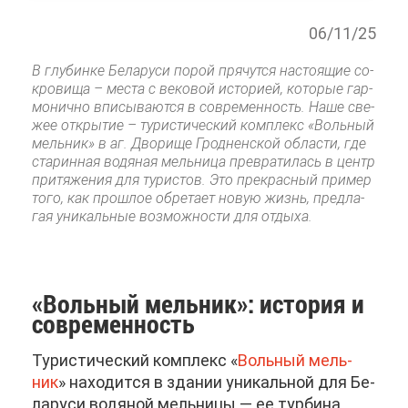
06/11/25
В глу­бин­ке Бе­ла­ру­си по­рой пря­чут­ся на­сто­я­щие со­
кро­ви­ща – ме­ста с ве­ко­вой ис­то­ри­ей, ко­то­рые гар­
мо­нич­но впи­сы­ва­ют­ся в со­вре­мен­ность. На­ше све­
жее от­кры­тие – ту­ри­сти­че­ский ком­плекс «Воль­ный
мель­ник» в аг. Дво­ри­ще Грод­нен­ской об­ла­сти, где
ста­рин­ная во­дя­ная мель­ни­ца пре­вра­ти­лась в центр
при­тя­же­ния для ту­ри­стов. Это пре­крас­ный при­мер
то­го, как про­шлое об­ре­та­ет но­вую жизнь, пред­ла­
гая уни­каль­ные воз­мож­но­сти для от­ды­ха.
«Воль­ный мель­ник»: ис­то­рия и
со­вре­мен­ность
Ту­ри­сти­че­ский ком­плекс «
Воль­ный мель­
ник
» на­хо­дит­ся в зда­нии уни­каль­ной для Бе­
ла­ру­си во­дя­ной мель­ни­цы — ее тур­би­на