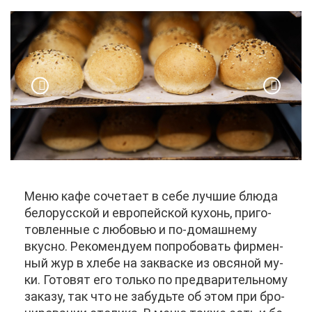
Ме­ню ка­фе со­че­та­ет в се­бе луч­шие блю­да
бе­ло­рус­ской и ев­ро­пей­ской ку­хонь, при­го­
тов­лен­ные с лю­бо­вью и по-до­маш­не­му
вкус­но. Ре­ко­мен­ду­ем по­про­бо­вать фир­мен­
ный жур в хле­бе на за­квас­ке из ов­ся­ной му­
ки. Го­то­вят его толь­ко по пред­ва­ри­тель­но­му
за­ка­зу, так что не за­будь­те об этом при бро­