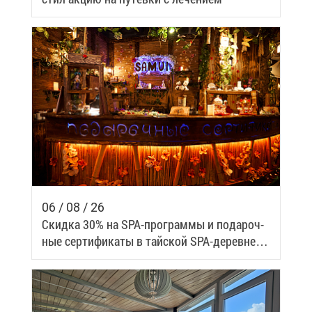
06 / 08 / 26
Скид­ка 30% на SPA-про­грам­мы и по­да­роч­
ные сер­ти­фи­ка­ты в тай­ской SPA-де­ревне
Samui