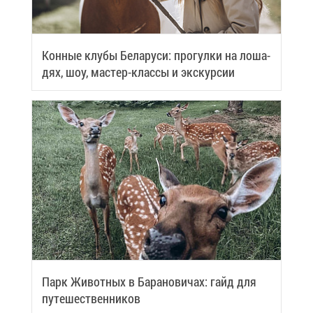
Кон­ные клу­бы Бе­ла­ру­си: про­гул­ки на ло­ша­
дях, шоу, ма­стер-клас­сы и экс­кур­сии
Парк Жи­вот­ных в Ба­ра­но­ви­чах: гайд для
пу­те­ше­ствен­ни­ков