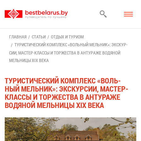
ГЛАВ­НАЯ
СТА­ТЬИ
ОТ­ДЫХ И ТУ­РИЗМ
ТУ­РИ­СТИ­ЧЕ­СКИЙ КОМ­ПЛЕКС «ВОЛЬ­НЫЙ МЕЛЬ­НИК»: ЭКС­КУР­
СИИ, МА­СТЕР-КЛАС­СЫ И ТОР­ЖЕ­СТВА В АН­ТУ­РА­ЖЕ ВО­ДЯ­НОЙ
МЕЛЬ­НИ­ЦЫ XIX ВЕ­КА
ТУ­РИ­СТИ­ЧЕ­СКИЙ КОМ­ПЛЕКС «ВОЛЬ­
НЫЙ МЕЛЬ­НИК»: ЭКС­КУР­СИИ, МА­СТЕР-
КЛАС­СЫ И ТОР­ЖЕ­СТВА В АН­ТУ­РА­ЖЕ
ВО­ДЯ­НОЙ МЕЛЬ­НИ­ЦЫ XIX ВЕ­КА