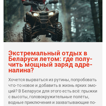
Экс­тре­маль­ный от­дых в
Бе­ла­ру­си ле­том: где по­лу­
чить мощ­ный за­ряд ад­ре­
на­ли­на?
Хо­чет­ся вы­рвать­ся из ру­ти­ны, по­про­бо­вать
что-то но­вое и до­ба­вить в жизнь яр­ких эмо­
ций? В Бе­ла­ру­си для это­го есть всё: прыж­ки
с вы­со­ты, го­ло­во­кру­жи­тель­ные по­лё­ты,
вод­ные при­клю­че­ния и за­хва­ты­ва­ю­щие по­