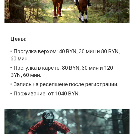
Це­ны:
Про­гул­ка вер­хом: 40 BYN, 30 мин и 80 BYN,
60 мин.
Про­гул­ка в ка­ре­те: 80 BYN, 30 мин и 120
BYN, 60 мин.
За­пись на ре­сеп­шене по­сле ре­ги­стра­ции.
Про­жи­ва­ние: от 1040 BYN.