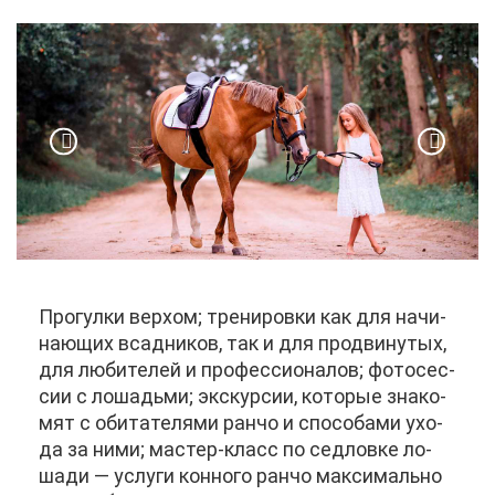
Про­гул­ки вер­хом; тре­ни­ров­ки как для на­чи­
на­ю­щих всад­ни­ков, так и для про­дви­ну­тых,
для лю­би­те­лей и про­фес­си­о­на­лов; фо­то­сес­
сии с ло­ша­дь­ми; экс­кур­сии, ко­то­рые зна­ко­
мят с оби­та­те­ля­ми ран­чо и спо­со­ба­ми ухо­
да за ни­ми; ма­стер-класс по сед­лов­ке ло­
ша­ди — услу­ги кон­но­го ран­чо мак­си­маль­но