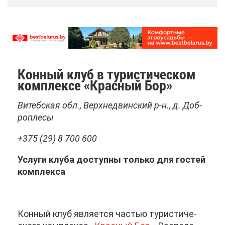
Кон­ный клуб в ту­ри­сти­че­ском
ком­плек­се «Крас­ный Бор»
Ви­теб­ская обл., Верх­не­двин­ский р-н., д. Доб­
ро­пле­сы
+375 (29) 8 700 600
Услу­ги клу­ба до­ступ­ны толь­ко для го­стей
ком­плек­са
Кон­ный клуб яв­ля­ет­ся ча­стью ту­ри­сти­че­