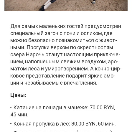
Для са­мых ма­лень­ких го­стей преду­смот­рен
спе­ци­аль­ный за­гон с по­ни и осли­ком, где
мож­но без­опас­но по­зна­ко­мить­ся с жи­вот­
ны­ми. Про­гул­ки вер­хом по окрест­но­стям
озе­ра На­рочь ста­нут на­сто­я­щим при­клю­че­
ни­ем, на­пол­нен­ным све­жим воз­ду­хом, аро­
ма­том ле­са и уми­ро­тво­ре­ни­ем. А кон­но-цир­
ко­вое пред­став­ле­ние по­да­рит яр­кие эмо­
ции и неза­бы­ва­е­мые впе­чат­ле­ния.
Це­ны:
Ка­та­ние на ло­ша­ди в ма­не­же: 70.00 BYN,
45 мин.
Кон­ная про­гул­ка в лес: 80.00 BYN, 60 мин.