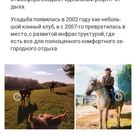
ды­ха.
Усадь­ба по­яви­лась в 2002 го­ду как неболь­
шой кон­ный клуб, а с 2007-го пре­вра­ти­лась в
ме­сто, с раз­ви­той ин­фра­струк­ту­рой, где
есть все для пол­но­цен­но­го ком­форт­но­го за­
го­род­но­го от­ды­ха.