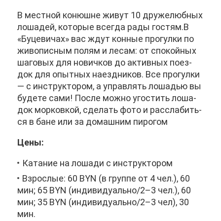
В мест­ной ко­нюшне жи­вут 10 дру­же­люб­ных
ло­ша­дей, ко­то­рые все­гда ра­ды го­стям.В
«Бу­це­ви­чах» вас ждут кон­ные про­гул­ки по
жи­во­пис­ным по­лям и ле­сам: от спо­кой­ных
ша­го­вых для но­вич­ков до ак­тив­ных по­ез­
док для опыт­ных на­езд­ни­ков. Все про­гул­ки
— с ин­струк­то­ром, а управ­лять ло­ша­дью вы
бу­де­те са­ми! По­сле мож­но уго­стить ло­ша­
док мор­ков­кой, сде­лать фо­то и рас­сла­бить­
ся в бане или за до­маш­ним пи­ро­гом
Це­ны:
Ка­та­ние на ло­ша­ди с ин­струк­то­ром
Взрос­лые: 60 BYN (в груп­пе от 4 чел.), 60
мин; 65 BYN (ин­ди­ви­ду­аль­но/2–3 чел.), 60
мин; 35 BYN (ин­ди­ви­ду­аль­но/2–3 чел), 30
мин.