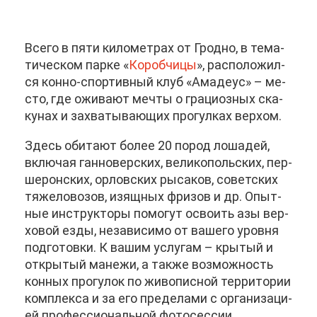
Все­го в пя­ти ки­ло­мет­рах от Грод­но, в те­ма­
ти­че­ском пар­ке «
Ко­роб­чи­цы
», рас­по­ло­жил­
ся кон­но-спор­тив­ный клуб «Ама­де­ус» – ме­
сто, где ожи­ва­ют меч­ты о гра­ци­оз­ных ска­
ку­нах и за­хва­ты­ва­ю­щих про­гул­ках вер­хом.
Здесь оби­та­ют бо­лее 20 по­род ло­ша­дей,
вклю­чая ган­но­вер­ских, ве­ли­ко­поль­ских, пер­
ше­рон­ских, ор­лов­ских ры­са­ков, со­вет­ских
тя­же­ло­во­зов, изящ­ных фри­зов и др. Опыт­
ные ин­струк­то­ры по­мо­гут осво­ить азы вер­
хо­вой ез­ды, неза­ви­си­мо от ва­ше­го уров­ня
под­го­тов­ки. К ва­шим услу­гам – кры­тый и
от­кры­тый ма­не­жи, а та­к­же воз­мож­ность
кон­ных про­гу­лок по жи­во­пис­ной тер­ри­то­рии
ком­плек­са и за его пре­де­ла­ми с ор­га­ни­за­ци­
ей про­фес­си­о­наль­ной фо­то­сес­сии.