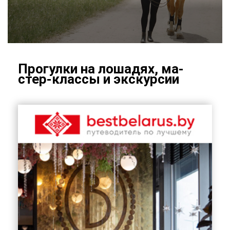
Про­гул­ки на ло­ша­дях, ма­
стер-клас­сы и экс­кур­сии