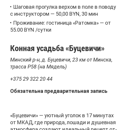
Ша­го­вая про­гул­ка вер­хом в по­ле в по­во­ду
с ин­струк­то­ром — 50,00 BYN, 30 мин
Про­жи­ва­ние: го­сти­ни­ца «Ра­том­ка» — от
55.00 BYN /сут­ки
Кон­ная усадь­ба «Бу­це­ви­чи»
Мин­ский р-н, д. Бу­це­ви­чи, 23 км от Мин­ска,
трас­са Р58 (на Мя­дель)
+375 29 322 20 44
Обя­за­тель­на пред­ва­ри­тель­ная за­пись
«Бу­це­ви­чи» — уют­ный уго­лок в 17 ми­ну­тах
от МКАД, где при­ро­да, ло­ша­ди и ду­шев­ная
ат­мо­сфе­ра со­зда­ют иде­аль­ный ре­цепт от­