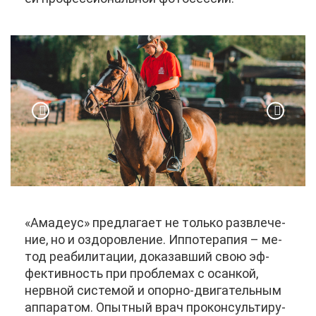
«Ама­де­ус» пред­ла­га­ет не толь­ко раз­вле­че­
ние, но и оздо­ров­ле­ние. Ип­по­те­ра­пия – ме­
тод ре­а­би­ли­та­ции, до­ка­зав­ший свою эф­
фек­тив­ность при про­бле­мах с осан­кой,
нерв­ной си­сте­мой и опор­но-дви­га­тель­ным
ап­па­ра­том. Опыт­ный врач про­кон­суль­ти­ру­