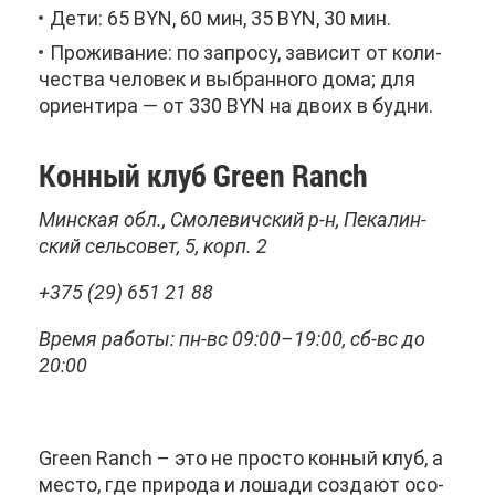
Де­ти: 65 BYN, 60 мин, 35 BYN, 30 мин.
Про­жи­ва­ние: по за­про­су, за­ви­сит от ко­ли­
че­ства че­ло­век и вы­бран­но­го до­ма; для
ори­ен­ти­ра — от 330 BYN на дво­их в буд­ни.
Кон­ный клуб Green Ranch
Мин­ская обл., Смо­ле­вич­ский р-н, Пе­ка­лин­
ский сель­со­вет, 5, корп. 2
+375 (29) 651 21 88
Вре­мя ра­бо­ты: пн-вс 09:00–19:00, сб-вс до
20:00
Green Ranch – это не про­сто кон­ный клуб, а
ме­сто, где при­ро­да и ло­ша­ди со­зда­ют осо­