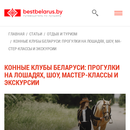
ГЛАВ­НАЯ
СТА­ТЬИ
ОТ­ДЫХ И ТУ­РИЗМ
КОН­НЫЕ КЛУ­БЫ БЕ­ЛА­РУ­СИ: ПРО­ГУЛ­КИ НА ЛО­ША­ДЯХ, ШОУ, МА­
СТЕР-КЛАС­СЫ И ЭКС­КУР­СИИ
КОН­НЫЕ КЛУ­БЫ БЕ­ЛА­РУ­СИ: ПРО­ГУЛ­КИ
НА ЛО­ША­ДЯХ, ШОУ, МА­СТЕР-КЛАС­СЫ И
ЭКС­КУР­СИИ