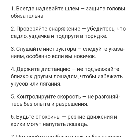
1. Все­гда на­де­вай­те шлем — за­щи­та го­ло­вы
обя­за­тель­на.
2. Про­ве­ряй­те сна­ря­же­ние — убе­ди­тесь, что
сед­ло, уз­деч­ка и под­пру­ги в по­ряд­ке.
3. Слу­шай­те ин­струк­то­ра — сле­дуй­те ука­за­
ни­ям, осо­бен­но ес­ли вы но­ви­чок.
4. Дер­жи­те ди­стан­цию — не подъ­ез­жай­те
близ­ко к дру­гим ло­ша­дям, что­бы из­бе­жать
уку­сов или ля­га­ния.
5. Кон­тро­ли­руй­те ско­рость — не раз­го­няй­
тесь без опы­та и раз­ре­ше­ния.
6. Будь­те спо­кой­ны — рез­кие дви­же­ния и
кри­ки мо­гут на­пу­гать ло­шадь.
7. На­де­вай­те удоб­ную одеж­ду без сви­са­ю­