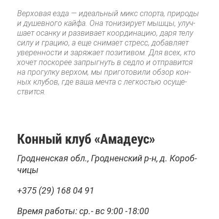
Вер­хо­вая ез­да — иде­аль­ный микс спор­та, при­ро­ды
и ду­шев­но­го кай­фа. Она то­ни­зи­ру­ет мыш­цы, улуч­
ша­ет осан­ку и раз­ви­ва­ет ко­ор­ди­на­цию, да­ря те­лу
си­лу и гра­цию, а еще сни­ма­ет стресс, до­бав­ля­ет
уве­рен­но­сти и за­ря­жа­ет по­зи­ти­вом. Для всех, кто
хо­чет по­ско­рее за­прыг­нуть в сед­ло и от­пра­вит­ся
на про­гул­ку вер­хом, мы при­го­то­ви­ли об­зор кон­
ных клу­бов, где ва­ша меч­та с лег­ко­стью осу­ще­
ствит­ся.
Кон­ный клуб «Ама­де­ус»
Грод­нен­ская обл., Грод­нен­ский р-н, д. Ко­роб­
чи­цы
+375 (29) 168 04 91
Вре­мя ра­бо­ты: ср.- вс 9:00 -18:00