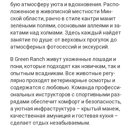
бую ат­мо­сфе­ру уюта и вдох­но­ве­ния. Рас­по­
ло­жен­ное в жи­во­пис­ной мест­но­сти Мин­
ской об­ла­сти, ран­чо в сти­ле кан­три ма­нит
зе­лё­ны­ми по­ля­ми, сос­но­вы­ми ал­ле­я­ми и за­
ка­та­ми над хол­ма­ми. Здесь каж­дый най­дёт
за­ня­тие по ду­ше: от вер­хо­вых про­гу­лок до
ат­мо­сфер­ных фо­то­сес­сий и экс­кур­сий.
В Green Ranch жи­вут ухо­жен­ные ло­ша­ди и
по­ни, ко­то­рые под­хо­дят как но­вич­кам, так и
опыт­ным всад­ни­кам. Все жи­вот­ные ре­гу­
ляр­но про­хо­дят ве­те­ри­нар­ные осмот­ры и
со­дер­жат­ся с лю­бо­вью. Ко­ман­да про­фес­си­
о­наль­ных ин­струк­то­ров с спор­тив­ны­ми раз­
ря­да­ми обес­пе­чит ком­форт и без­опас­ность,
а уют­ная ин­фра­струк­ту­ра – кры­тый ма­неж,
ка­че­ствен­ная аму­ни­ция и го­сте­вая кух­ня –
сде­ла­ет от­дых неза­бы­ва­е­мым.