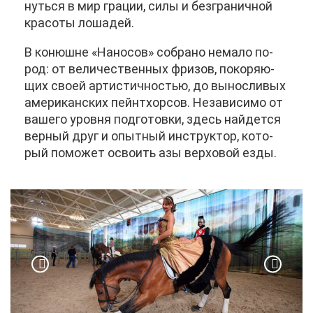
нуть­ся в мир гра­ции, си­лы и без­гра­нич­ной
кра­со­ты ло­ша­дей.
В ко­нюшне «На­но­сов» со­бра­но нема­ло по­
род: от ве­ли­че­ствен­ных фри­зов, по­ко­ря­ю­
щих сво­ей ар­ти­стич­но­стью, до вы­нос­ли­вых
аме­ри­кан­ских пейнт­хор­сов. Неза­ви­си­мо от
ва­ше­го уров­ня под­го­тов­ки, здесь най­дет­ся
вер­ный друг и опыт­ный ин­струк­тор, ко­то­
рый по­мо­жет осво­ить азы вер­хо­вой ез­ды.