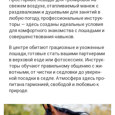
све­жем воз­ду­хе, отап­ли­ва­е­мый ма­неж с
раз­де­вал­ка­ми и ду­ше­вы­ми для за­ня­тий в
лю­бую по­го­ду, про­фес­си­о­наль­ные ин­струк­
то­ры — здесь со­зда­ны иде­аль­ные усло­вия
для ком­форт­но­го зна­ком­ства с ло­ша­дь­ми и
со­вер­шен­ство­ва­ния на­вы­ков.
В цен­тре оби­та­ют гра­ци­оз­ные и ухо­жен­ные
ло­ша­ди, го­то­вые стать ва­ши­ми парт­не­ра­ми
в вер­хо­вой ез­де или фо­то­сес­си­ях. Ин­струк­
то­ры обу­ча­ют пра­виль­но­му об­ще­нию с жи­
вот­ны­ми, от чист­ки и сед­лов­ки до уве­рен­
ной по­сад­ки в сед­ле. Ат­мо­сфе­ра здесь про­
пи­та­на гар­мо­ни­ей, сво­бо­дой и лю­бо­вью к
при­ро­де.