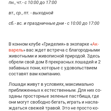
пн., чт.- с 10:00 до 17:00
вт., ср., пт. - вы­ход­ной
сб.- вс. и празд­нич­ные дни - с 10:00 до 17:00
В кон­ном клу­бе «Гри­де­лия» в эко­пар­ке «
Ак­
ва­рель
» вас ждет встре­ча с бла­го­род­ны­ми
жи­вот­ны­ми и жи­во­пис­ной при­ро­дой. Здесь
об­ре­ли свой дом 8 пре­крас­ных ло­ша­дей и 2
за­бав­ных по­ни, ко­то­рые с удо­воль­стви­ем
со­ста­вят вам ком­па­нию.
Ло­ша­ди жи­вут в усло­ви­ях, мак­си­маль­но
при­бли­жен­ных к есте­ствен­ным. Для них со­
зда­ны про­стор­ные зе­ле­ные паст­би­ща, где
они мо­гут сво­бод­но бе­гать, иг­рать и на­сла­
ждать­ся све­жей тра­вой. Это не про­сто ко­