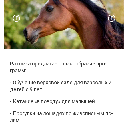
Ра­том­ка пред­ла­га­ет раз­но­об­ра­зие про­
грамм:
- Обу­че­ние вер­хо­вой ез­де для взрос­лых и
де­тей с 9 лет.
- Ка­та­ние «в по­во­ду» для ма­лы­шей.
- Про­гул­ки на ло­ша­дях по жи­во­пис­ным по­
лям.