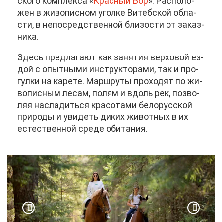
ско­го ком­плек­са «
Крас­ный Бор
». Рас­по­ло­
жен в жи­во­пис­ном угол­ке Ви­теб­ской об­ла­
сти, в непо­сред­ствен­ной бли­зо­сти от за­каз­
ни­ка.
Здесь пред­ла­га­ют как за­ня­тия вер­хо­вой ез­
дой с опыт­ны­ми ин­струк­то­ра­ми, так и про­
гул­ки на ка­ре­те. Марш­ру­ты про­хо­дят по жи­
во­пис­ным ле­сам, по­лям и вдоль рек, поз­во­
ляя на­сла­дить­ся кра­со­та­ми бе­ло­рус­ской
при­ро­ды и уви­деть ди­ких жи­вот­ных в их
есте­ствен­ной сре­де оби­та­ния.