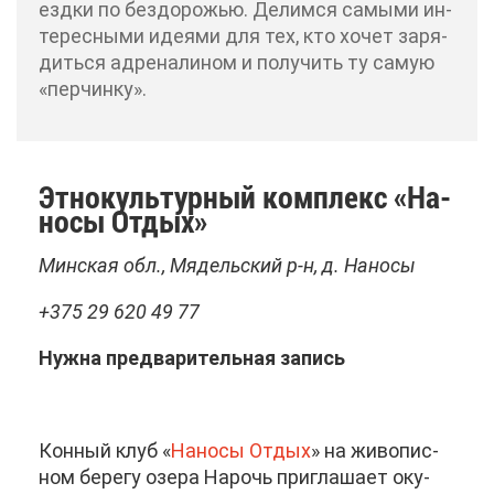
езд­ки по без­до­ро­жью. Де­лим­ся са­мы­ми ин­
те­рес­ны­ми иде­я­ми для тех, кто хо­чет за­ря­
дить­ся ад­ре­на­ли­ном и по­лу­чить ту са­мую
«пер­чин­ку».
Эт­но­куль­тур­ный ком­плекс «На­
но­сы От­дых»
Мин­ская обл., Мя­дель­ский р-н, д. На­но­сы
+375 29 620 49 77
Нуж­на пред­ва­ри­тель­ная за­пись
Кон­ный клуб «
На­но­сы От­дых
» на жи­во­пис­
ном бе­ре­гу озе­ра На­рочь при­гла­ша­ет оку­