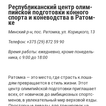
Рес­пуб­ли­кан­ский центр олим­
пий­ской под­го­тов­ки кон­но­го
спор­та и ко­не­вод­ства в Ра­том­
ке
Мин­ский р-н, пос. Ра­том­ка, ул. Ко­риц­ко­го, 13
Те­ле­фон: +375 (29) 872 59 90
Вре­мя ра­бо­ты: еже­днев­но, кро­ме по­не­дель­
ни­ка, с 9:00 до 18:00
Ра­том­ка — это ме­сто, где страсть к ло­ша­
дям пре­вра­ща­ет­ся в стиль жиз­ни. Этот
центр олим­пий­ской под­го­тов­ки при­гла­ша­ет
всех, от но­вич­ков до ам­би­ци­оз­ных спортс­
ме­нов, в увле­ка­тель­ный мир вер­хо­вой ез­ды.
Про­стор­ные ле­ва­ды для тре­ни­ро­вок на