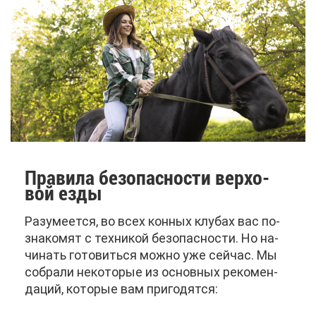
Пра­ви­ла без­опас­но­сти вер­хо­
вой ез­ды
Ра­зу­ме­ет­ся, во всех кон­ных клу­бах вас по­
зна­ко­мят с тех­ни­кой без­опас­но­сти. Но на­
чи­нать го­то­вить­ся мож­но уже сей­час. Мы
со­бра­ли неко­то­рые из ос­нов­ных ре­ко­мен­
да­ций, ко­то­рые вам при­го­дят­ся: