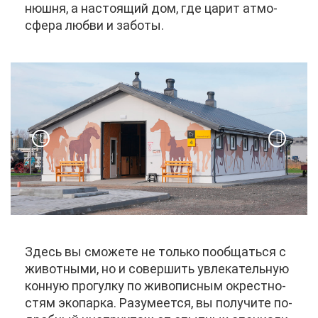
нюш­ня, а на­сто­я­щий дом, где ца­рит ат­мо­
сфе­ра люб­ви и за­бо­ты.
Здесь вы смо­же­те не толь­ко по­об­щать­ся с
жи­вот­ны­ми, но и со­вер­шить увле­ка­тель­ную
кон­ную про­гул­ку по жи­во­пис­ным окрест­но­
стям эко­пар­ка. Ра­зу­ме­ет­ся, вы по­лу­чи­те по­