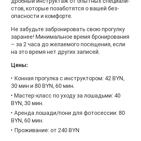
дроб­ный ин­струк­таж от опыт­ных спе­ци­а­ли­
стов, ко­то­рые по­за­бо­тят­ся о ва­шей без­
опас­но­сти и ком­фор­те.
Не за­будь­те за­бро­ни­ро­вать свою про­гул­ку
за­ра­нее! Ми­ни­маль­ное вре­мя бро­ни­ро­ва­ния
– за 2 ча­са до же­ла­е­мо­го по­се­ще­ния, ес­ли
на это вре­мя нет дру­гих за­пи­сей.
Це­ны:
Кон­ная про­гул­ка с ин­струк­то­ром: 42 BYN,
30 мин и 80 BYN, 60 мин.
Ма­стер-класс по ухо­ду за ло­ша­дь­ми: 40
BYN, 30 мин.
Арен­да ло­ша­ди/по­ни для фо­то­сес­сии: 80
BYN, 60 мин.
Про­жи­ва­ние: от 240 BYN