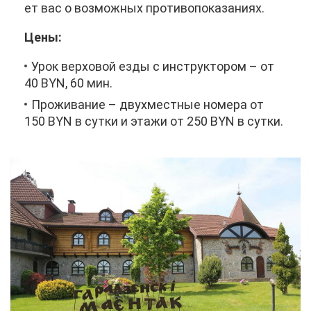
ет вас о воз­мож­ных про­ти­во­по­ка­за­ни­ях.
Це­ны:
Урок вер­хо­вой ез­ды с ин­струк­то­ром – от
40 BYN, 60 мин.
Про­жи­ва­ние – двух­мест­ные но­ме­ра от
150 BYN в сут­ки и эта­жи от 250 BYN в сут­ки.