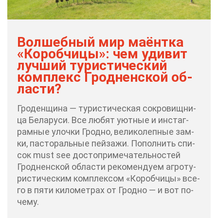
Вол­шеб­ный мир ма­ёнт­ка
«Ко­роб­чи­цы»: чем уди­вит
луч­ший ту­ри­сти­че­ский
ком­плекс Грод­нен­ской об­
ла­сти?
Гро­ден­щи­на — ту­ри­сти­че­ская со­кро­вищ­ни­
ца Бе­ла­ру­си. Все лю­бят уют­ные и ин­ста­г­
рам­ные улоч­ки Грод­но, ве­ли­ко­леп­ные зам­
ки, пас­то­раль­ные пей­за­жи. По­пол­нить спи­
сок must see до­сто­при­ме­ча­тель­но­стей
Грод­нен­ской об­ла­сти ре­ко­мен­ду­ем аг­ро­ту­
ри­сти­че­ским ком­плек­сом «Ко­роб­чи­цы» все­
го в пя­ти ки­ло­мет­рах от Грод­но — и вот по­
че­му.