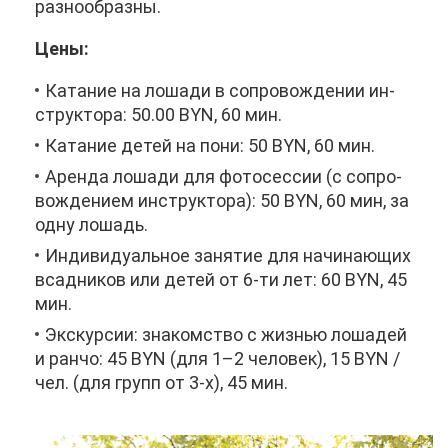
раз­но­об­раз­ны.
Це­ны:
Ка­та­ние на ло­ша­ди в со­про­вож­де­нии ин­
струк­то­ра: 50.00 BYN, 60 мин.
Ка­та­ние де­тей на по­ни: 50 BYN, 60 мин.
Арен­да ло­ша­ди для фо­то­сес­сии (с со­про­
вож­де­ни­ем ин­струк­то­ра): 50 BYN, 60 мин, за
од­ну ло­шадь.
Ин­ди­ви­ду­аль­ное за­ня­тие для на­чи­на­ю­щих
всад­ни­ков или де­тей от 6-ти лет: 60 BYN, 45
мин.
Экс­кур­сии: зна­ком­ство с жиз­нью ло­ша­дей
и ран­чо: 45 BYN (для 1–2 че­ло­век), 15 BYN /
чел. (для групп от 3-х), 45 мин.