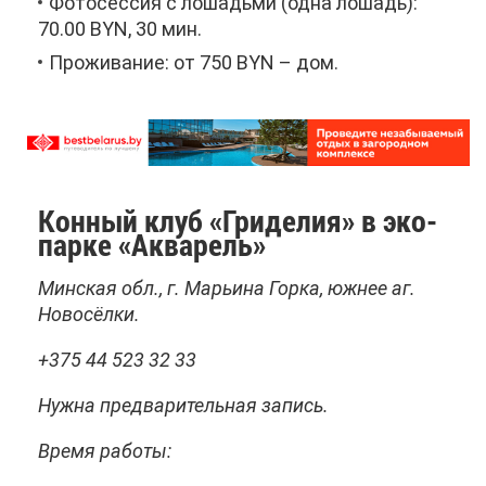
Фо­то­сес­сия с ло­ша­дь­ми (од­на ло­шадь):
70.00 BYN, 30 мин.
Про­жи­ва­ние: от 750 BYN – дом.
Кон­ный клуб «Гри­де­лия» в эко­
пар­ке «Ак­ва­рель»
Мин­ская обл., г. Ма­рьи­на Гор­ка, юж­нее аг.
Но­во­сёл­ки.
+375 44 523 32 33
Нуж­на пред­ва­ри­тель­ная за­пись.
Вре­мя ра­бо­ты: