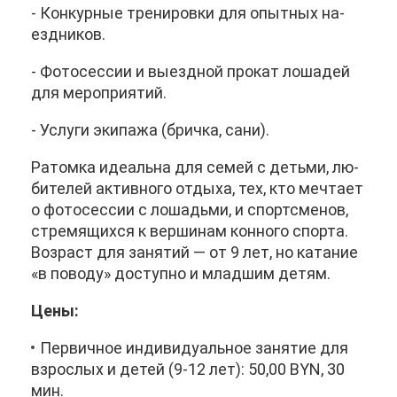
- Кон­кур­ные тре­ни­ров­ки для опыт­ных на­
езд­ни­ков.
- Фо­то­сес­сии и вы­езд­ной про­кат ло­ша­дей
для ме­ро­при­я­тий.
- Услу­ги эки­па­жа (брич­ка, са­ни).
Ра­том­ка иде­аль­на для се­мей с детьми, лю­
би­те­лей ак­тив­но­го от­ды­ха, тех, кто меч­та­ет
о фо­то­сес­сии с ло­ша­дь­ми, и спортс­ме­нов,
стре­мя­щих­ся к вер­ши­нам кон­но­го спор­та.
Воз­раст для за­ня­тий — от 9 лет, но ка­та­ние
«в по­во­ду» до­ступ­но и млад­шим де­тям.
Це­ны:
Пер­вич­ное ин­ди­ви­ду­аль­ное за­ня­тие для
взрос­лых и де­тей (9-12 лет): 50,00 BYN, 30
мин.