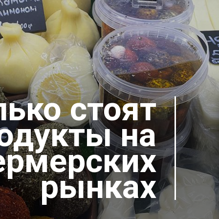
лько стоят
одукты на
ермерских
рынках