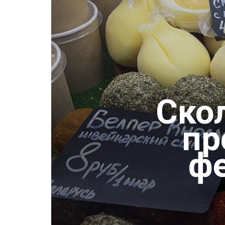
Ско
пр
ф