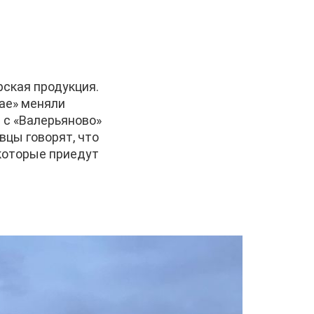
рская продукция.
вае» меняли
м с «Валерьяново»
вцы говорят, что
 которые приедут