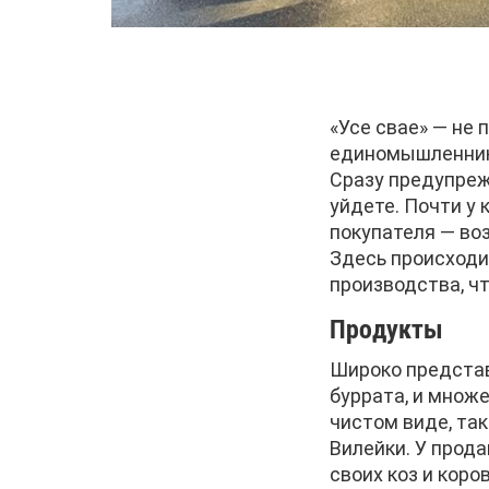
«Усе свае» — не
единомышленнико
Сразу предупрежд
уйдете. Почти у 
покупателя — во
Здесь происходи
производства, чт
Продукты
Широко представ
буррата, и множе
чистом виде, та
Вилейки. У прода
своих коз и коров