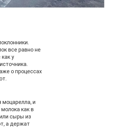
поклонники.
ок все равно не
 как у
оисточника.
аже о процессах
ют.
 моцарелла, и
 молока как в
рили сыры из
т, а держат