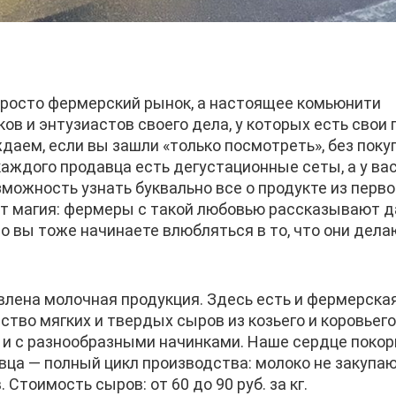
 просто фермерский рынок, а настоящее комьюнити
в и энтузиастов своего дела, у которых есть свои 
аем, если вы зашли «только посмотреть», без покуп
каждого продавца есть дегустационные сеты, а у вас
зможность узнать буквально все о продукте из перв
т магия: фермеры с такой любовью рассказывают д
о вы тоже начинаете влюбляться в то, что они дела
лена молочная продукция. Здесь есть и фермерская
ство мягких и твердых сыров из козьего и коровьего
к и с разнообразными начинками. Наше сердце поко
вца — полный цикл производства: молоко не закупаю
. Стоимость сыров: от 60 до 90 руб. за кг.