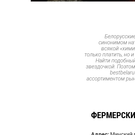
Белорусски
синонимом нат
всякой «химии
только платить, но 
Найти подобный
звездочкой. Поэтом
bestbelar
ассортиментом рынк
ФЕРМЕРСКИ
Адрес:
Минский р