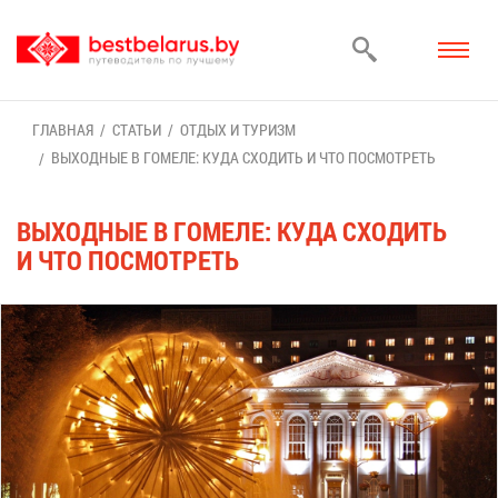
ГЛАВ­НАЯ
СТА­ТЬИ
ОТ­ДЫХ И ТУ­РИЗМ
ВЫ­ХОД­НЫЕ В ГО­МЕ­ЛЕ: КУ­ДА СХО­ДИТЬ И ЧТО ПО­СМОТ­РЕТЬ
ВЫ­ХОД­НЫЕ В ГО­МЕ­ЛЕ: КУ­ДА СХО­ДИТЬ
И ЧТО ПО­СМОТ­РЕТЬ