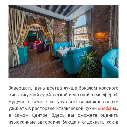
За­вер­шать день все­гда луч­ше бо­ка­лом крас­но­го
ви­на, вкус­ной едой, лёг­кой и уют­ной ат­мо­сфе­рой.
Бу­дучи в Го­ме­ле не упу­сти­те воз­мож­но­сти по­
ужи­нать в ре­сто­ране ита­льян­ской кух­ни «
Бе­фа­на
»
в са­мом цен­тре. Здесь вы смо­же­те оце­нить
изыс­кан­ные ав­тор­ские блю­да и от­дох­нуть как в