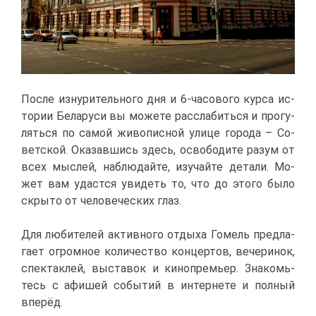
По­сле из­ну­ри­тель­но­го дня и 6-ча­со­во­го кур­са ис­
то­рии Бе­ла­ру­си вы мо­же­те рас­сла­бить­ся и про­гу­
лять­ся по са­мой жи­во­пис­ной ули­це го­ро­да – Со­
вет­ской. Ока­зав­шись здесь, осво­бо­ди­те ра­зум от
всех мыс­лей, на­блю­дай­те, изу­чай­те де­та­ли. Мо­
жет вам удаст­ся уви­деть то, что до это­го бы­ло
скры­то от че­ло­ве­че­ских глаз.
Для лю­би­те­лей ак­тив­но­го от­ды­ха Го­мель пред­ла­
га­ет огром­ное ко­ли­че­ство кон­цер­тов, ве­че­ри­нок,
спек­так­лей, вы­ста­вок и ки­но­пре­мьер. Зна­комь­
тесь с афи­шей со­бы­тий в ин­тер­не­те и пол­ный
впе­рёд.