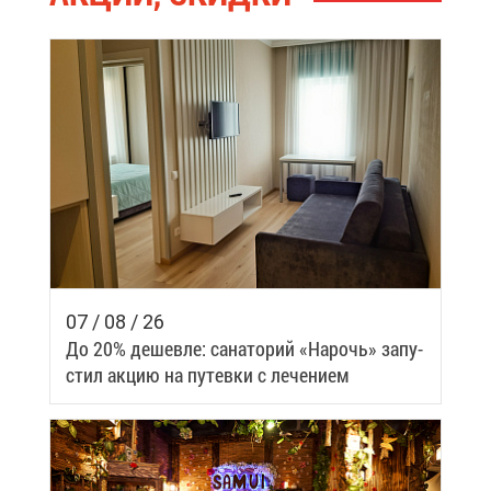
07 / 08 / 26
До 20% де­шев­ле: са­на­то­рий «На­рочь» за­пу­
стил ак­цию на пу­тев­ки с ле­че­ни­ем