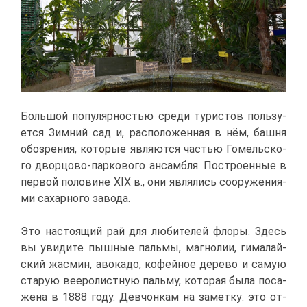
Боль­шой по­пу­ляр­но­стью сре­ди ту­ри­стов поль­зу­
ет­ся Зим­ний сад и, рас­по­ло­жен­ная в нём, баш­ня
обо­зре­ния, ко­то­рые яв­ля­ют­ся ча­стью Го­мель­ско­
го двор­цо­во-пар­ко­во­го ан­сам­бля. По­стро­ен­ные в
пер­вой по­ло­вине XIX в., они яв­ля­лись со­ору­же­ни­я­
ми са­хар­но­го за­во­да.
Это на­сто­я­щий рай для лю­би­те­лей фло­ры. Здесь
вы уви­ди­те пыш­ные паль­мы, маг­но­лии, ги­ма­лай­
ский жас­мин, аво­ка­до, ко­фей­ное де­ре­во и са­мую
ста­рую вее­ро­лист­ную паль­му, ко­то­рая бы­ла по­са­
же­на в 1888 го­ду. Дев­чон­кам на за­мет­ку: это от­