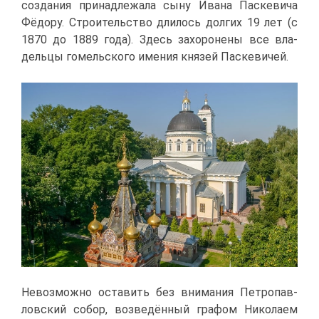
со­зда­ния при­над­ле­жа­ла сы­ну Ива­на Пас­ке­ви­ча
Фё­до­ру. Стро­и­тель­ство дли­лось дол­гих 19 лет (с
1870 до 1889 го­да). Здесь за­хо­ро­не­ны все вла­
дель­цы го­мель­ско­го име­ния кня­зей Пас­ке­ви­чей.
Невоз­мож­но оста­вить без вни­ма­ния Пет­ро­пав­
лов­ский со­бор, воз­ве­дён­ный гра­фом Ни­ко­ла­ем