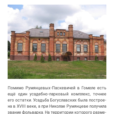
По­ми­мо Ру­мян­це­вых-Пас­ке­ви­чей в Го­ме­ле есть
ещё один уса­деб­но-пар­ко­вый ком­плекс, точ­нее
его остат­ки. Усадь­ба Бо­гу­слав­ских бы­ла по­стро­е­
на в XVIII ве­ке, а при Ни­ко­лае Ру­мян­це­ве по­лу­чи­ла
зва­ние фоль­вар­ка. На тер­ри­то­рии ко­то­ро­го раз­ме­