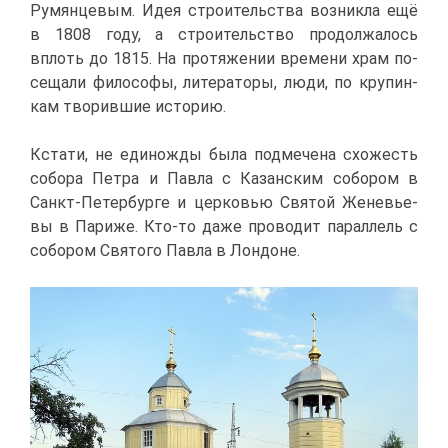
Ру­мян­це­вым. Идея стро­и­тель­ства воз­ник­ла ещё
в 1808 го­ду, а стро­и­тель­ство про­дол­жа­лось
вплоть до 1815. На про­тя­же­нии вре­ме­ни храм по­
се­ща­ли фи­ло­со­фы, ли­те­ра­то­ры, лю­ди, по кру­пин­
кам тво­рив­шие ис­то­рию.
Кста­ти, не еди­нож­ды бы­ла под­ме­че­на схо­жесть
со­бо­ра Пет­ра и Пав­ла с Ка­зан­ским со­бо­ром в
Санкт-Пе­тер­бур­ге и цер­ко­вью Свя­той Же­не­вье­
вы в Па­ри­же. Кто-то да­же про­во­дит па­рал­лель с
со­бо­ром Свя­то­го Пав­ла в Лон­доне.