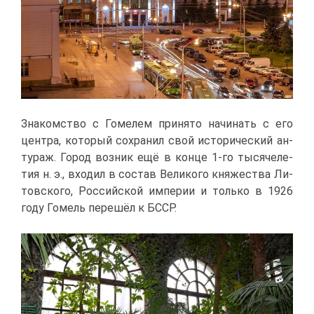
Зна­ком­ство с Го­ме­лем при­ня­то на­чи­нать с его
цен­тра, ко­то­рый со­хра­нил свой ис­то­ри­че­ский ан­
ту­раж. Го­род воз­ник ещё в кон­це 1-го ты­ся­че­ле­
тия н. э., вхо­дил в со­став Ве­ли­ко­го кня­же­ства Ли­
тов­ско­го, Рос­сий­ской им­пе­рии и толь­ко в 1926
го­ду Го­мель пе­ре­шёл к БССР.