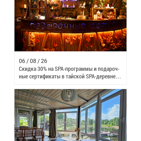
06 / 08 / 26
Скид­ка 30% на SPA-про­грам­мы и по­да­роч­
ные сер­ти­фи­ка­ты в тай­ской SPA-де­ревне
Samui