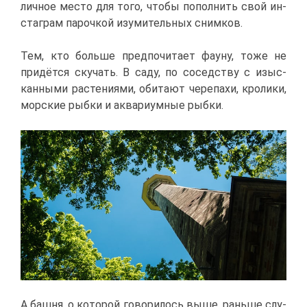
лич­ное ме­сто для то­го, что­бы по­пол­нить свой ин­
ста­грам па­роч­кой изу­ми­тель­ных сним­ков.
Тем, кто боль­ше пред­по­чи­та­ет фа­у­ну, то­же не
при­дёт­ся ску­чать. В са­ду, по со­сед­ству с изыс­
кан­ны­ми рас­те­ни­я­ми, оби­та­ют че­ре­па­хи, кро­ли­ки,
мор­ские рыб­ки и ак­ва­ри­ум­ные рыб­ки.
А баш­ня, о ко­то­рой го­во­ри­лось вы­ше, рань­ше слу­