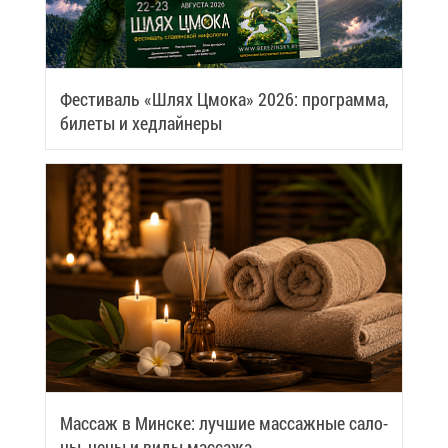
Фе­сти­валь «Шлях Цмо­ка» 2026: про­грам­ма,
би­ле­ты и хед­лай­не­ры
Мас­саж в Мин­ске: луч­шие мас­саж­ные са­ло­
ны, це­ны и ви­ды мас­са­жа