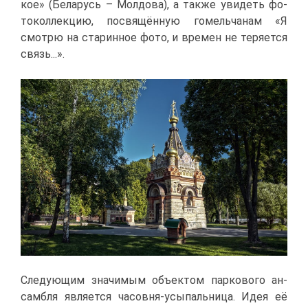
кое» (Бе­ла­русь – Мол­до­ва), а та­к­же уви­деть фо­
то­кол­лек­цию, по­свя­щён­ную го­мель­ча­нам «Я
смот­рю на ста­рин­ное фо­то, и вре­мен не те­ря­ет­ся
связь...».
Сле­ду­ю­щим зна­чи­мым объ­ек­том пар­ко­во­го ан­
сам­бля яв­ля­ет­ся ча­сов­ня-усы­паль­ни­ца. Идея её