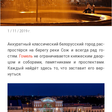
1 / 11 / 2019 г.
Ак­ку­рат­ный клас­си­че­ский бе­ло­рус­ский го­род рас­
про­стёр­ся на бе­ре­гу ре­ки Сож и все­гда рад го­
стям.
Го­мель
не огра­ни­чи­ва­ет­ся кня­же­ским двор­
цом и со­бо­ра­ми, па­мят­ни­ка­ми и про­спек­та­ми.
Каж­дый най­дёт здесь то, что за­ста­вит его вер­
нуть­ся.