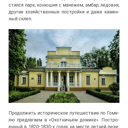
стил­ся парк, ко­нюш­ня с ма­не­жем, ам­бар, ле­дов­ня,
дру­гие хо­зяй­ствен­ные по­строй­ки и да­же ка­мен­
ный склеп.
Про­дол­жить ис­то­ри­че­ское пу­те­ше­ствие по Го­ме­
лю пред­ла­га­ем в «Охот­ни­чьем до­ми­ке». По­стро­
ен­ный в 1820-1830-х го­дах на ме­сте лет­ней ре­зи­