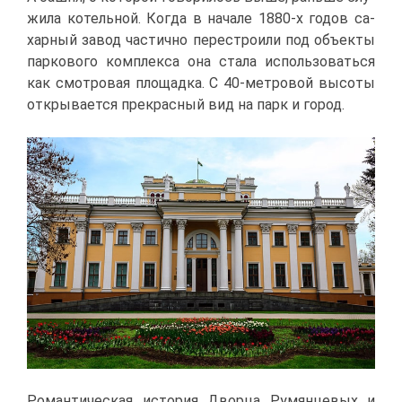
жи­ла ко­тель­ной. Ко­гда в на­ча­ле 1880-х го­дов са­
хар­ный за­вод ча­стич­но пе­ре­стро­и­ли под объ­ек­ты
пар­ко­во­го ком­плек­са она ста­ла ис­поль­зо­вать­ся
как смот­ро­вая пло­щад­ка. С 40-мет­ро­вой вы­со­ты
от­кры­ва­ет­ся пре­крас­ный вид на парк и го­род.
Ро­ман­ти­че­ская ис­то­рия Двор­ца Ру­мян­це­вых и