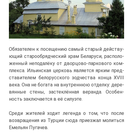
Обя­за­те­лен к по­се­ще­нию са­мый ста­рый дей­ству­
ю­щий ста­ро­об­ряд­че­ский храм Бе­ла­ру­си, рас­по­ло­
жен­ный непо­да­лё­ку от двор­цо­во-пар­ко­во­го ком­
плек­са. Ильин­ская цер­ковь яв­ля­ет­ся яр­ким пред­
ста­ви­те­лем бе­ло­рус­ско­го зод­че­ства кон­ца XVIII
ве­ка. Она не бо­га­та на внут­рен­нюю от­дел­ку: де­ре­
вян­ные сте­ны, за­стек­лён­ная ве­ран­да. Осо­бен­
ность за­клю­ча­ет­ся в её си­лу­эте.
Сре­ди жи­те­лей хо­дит ле­ген­да о том, что по­сле
воз­вра­ще­ния из Тур­ции сю­да при­ез­жал мо­лить­ся
Еме­льян Пу­га­чев.