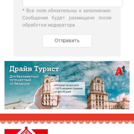
* Все по­ля обя­за­тель­ны к за­пол­не­нию.
Со­об­ще­ние бу­дет раз­ме­ще­но по­сле
об­ра­бот­ки мо­де­ра­то­ра.