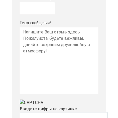
Текст сообщения*
Вве­ди­те циф­ры на кар­тин­ке