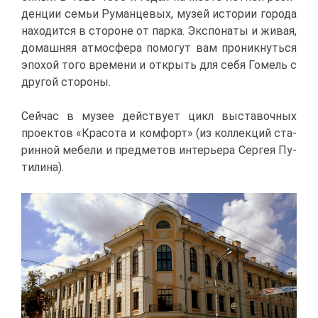
ден­ции се­мьи Ру­ман­це­вых, му­зей ис­то­рии го­ро­да
на­хо­дит­ся в сто­роне от пар­ка. Экс­по­на­ты и жи­вая,
до­маш­няя ат­мо­сфе­ра по­мо­гут вам про­ник­нуть­ся
эпо­хой то­го вре­ме­ни и от­крыть для се­бя Го­мель с
дру­гой сто­ро­ны.
Сей­час в му­зее дей­ству­ет цикл вы­ста­воч­ных
про­ек­тов «Кра­со­та и ком­форт» (из кол­лек­ций ста­
рин­ной ме­бе­ли и пред­ме­тов ин­те­рье­ра Сер­гея Пу­
ти­ли­на).