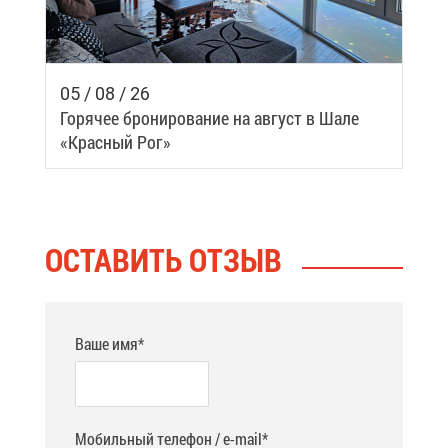
05 / 08 / 26
Го­ря­чее бро­ни­ро­ва­ние на ав­густ в Ша­ле
«Крас­ный Рог»
ОСТА­ВИТЬ ОТ­ЗЫВ
Ваше имя*
Мобильный телефон / e-mail*