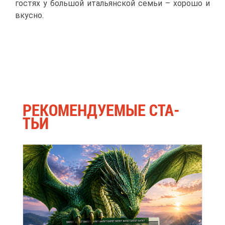
го­стях у боль­шой ита­льян­ской се­мьи – хо­ро­шо и
вкус­но.
РЕ­КО­МЕН­ДУ­Е­МЫЕ СТА­
ТЬИ