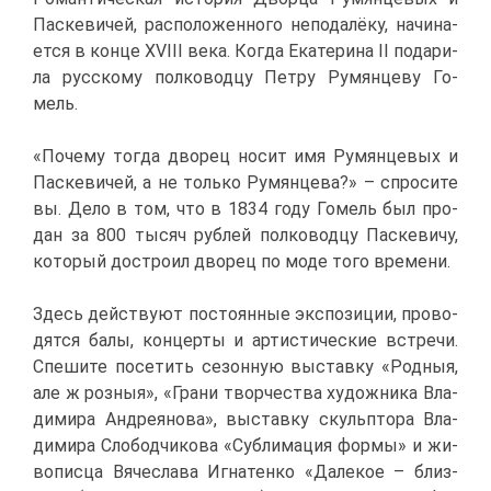
Пас­ке­ви­чей, рас­по­ло­жен­но­го непо­да­лё­ку, на­чи­на­
ет­ся в кон­це XVIII ве­ка. Ко­гда Ека­те­ри­на II по­да­ри­
ла рус­ско­му пол­ко­вод­цу Пет­ру Ру­мян­це­ву Го­
мель.
«По­че­му то­гда дво­рец но­сит имя Ру­мян­це­вых и
Пас­ке­ви­чей, а не толь­ко Ру­мян­це­ва?» – спро­си­те
вы. Де­ло в том, что в 1834 го­ду Го­мель был про­
дан за 800 ты­сяч руб­лей пол­ко­вод­цу Пас­ке­ви­чу,
ко­то­рый до­стро­ил дво­рец по мо­де то­го вре­ме­ни.
Здесь дей­ству­ют по­сто­ян­ные экс­по­зи­ции, про­во­
дят­ся ба­лы, кон­цер­ты и ар­ти­сти­че­ские встре­чи.
Спе­ши­те по­се­тить се­зон­ную вы­став­ку «Род­ныя,
але ж роз­ныя», «Гра­ни твор­че­ства ху­дож­ни­ка Вла­
ди­ми­ра Ан­дре­я­но­ва», вы­став­ку скуль­пто­ра Вла­
ди­ми­ра Сло­бод­чи­ко­ва «Суб­ли­ма­ция фор­мы» и жи­
во­пис­ца Вя­че­сла­ва Иг­на­тен­ко «Да­ле­кое – близ­