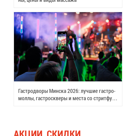
Га­стро­дво­ры Мин­ска 2026: луч­шие га­стро­
мол­лы, га­стро­скве­ры и ме­ста со стрит­фу­
дом
АК­ЦИИ, СКИД­КИ