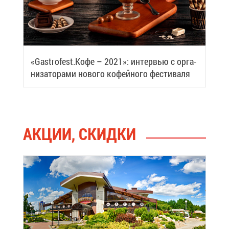
«Gastrofest.Ко­фе – 2021»: ин­тер­вью с ор­га­
ни­за­то­ра­ми но­во­го ко­фей­но­го фе­сти­ва­ля
АК­ЦИИ, СКИД­КИ