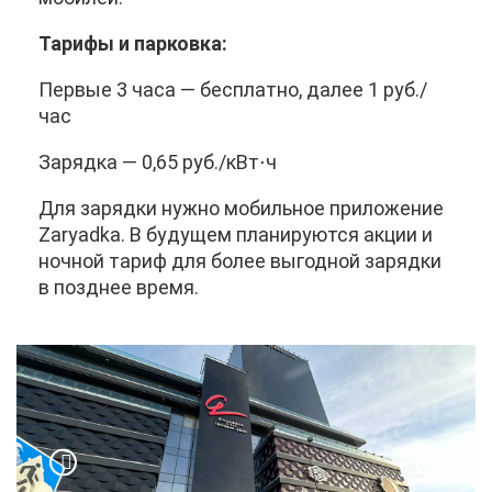
Та­ри­фы и пар­ков­ка:
Пер­вые 3 ча­са — бес­плат­но, да­лее 1 руб./
час
За­ряд­ка — 0,65 руб./кВт⋅ч
Для за­ряд­ки нуж­но мо­биль­ное при­ло­же­ние
Zaryadka. В бу­ду­щем пла­ни­ру­ют­ся ак­ции и
ноч­ной та­риф для бо­лее вы­год­ной за­ряд­ки
в позд­нее вре­мя.