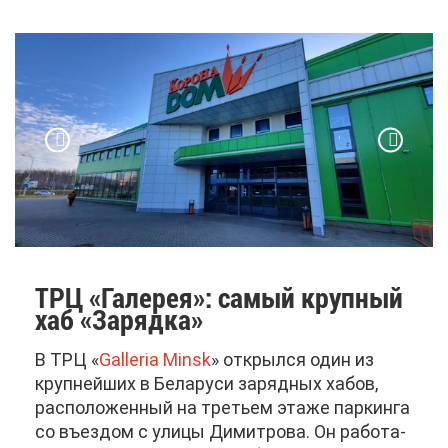
ТРЦ «Га­ле­рея»: са­мый круп­ный
хаб «За­ряд­ка»
В ТРЦ «
Galleria Minsk
» от­крыл­ся один из
круп­ней­ших в Бе­ла­ру­си за­ряд­ных ха­бов,
рас­по­ло­жен­ный на тре­тьем эта­же пар­кин­га
со въез­дом с ули­цы Ди­мит­ро­ва. Он ра­бо­та­