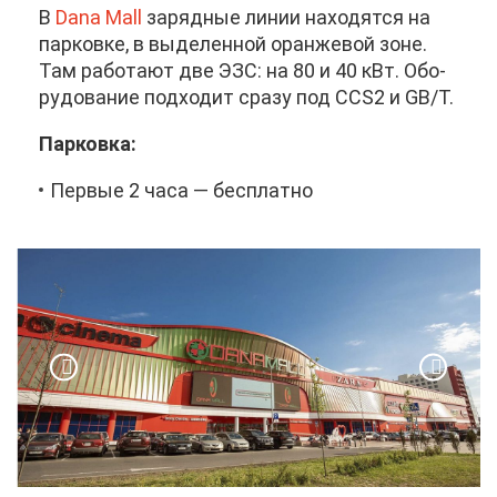
В
Dana Mall
за­ряд­ные ли­нии на­хо­дят­ся на
пар­ков­ке, в вы­де­лен­ной оран­же­вой зоне.
Там ра­бо­та­ют две ЭЗС: на 80 и 40 кВт. Обо­
ру­до­ва­ние под­хо­дит сра­зу под CCS2 и GB/T.
Пар­ков­ка:
Пер­вые 2 ча­са — бес­плат­но