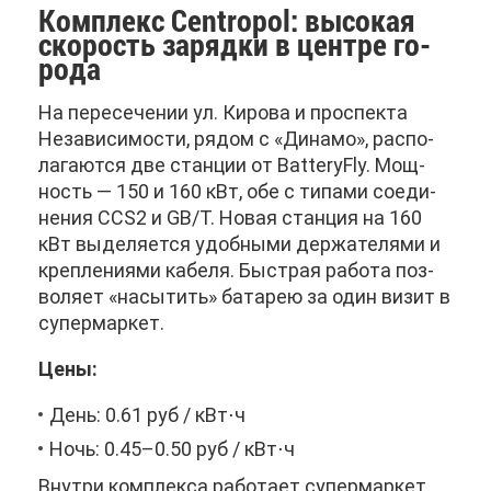
Ком­плекс Centropol: вы­со­кая
ско­рость за­ряд­ки в цен­тре го­
ро­да
На пе­ре­се­че­нии ул. Ки­ро­ва и про­спек­та
Неза­ви­си­мо­сти, ря­дом с «Ди­на­мо», рас­по­
ла­га­ют­ся две стан­ции от BatteryFly. Мощ­
ность — 150 и 160 кВт, обе с ти­па­ми со­еди­
не­ния CCS2 и GB/T. Но­вая стан­ция на 160
кВт вы­де­ля­ет­ся удоб­ны­ми дер­жа­те­ля­ми и
креп­ле­ни­я­ми ка­бе­ля. Быст­рая ра­бо­та поз­
во­ля­ет «на­сы­тить» ба­та­рею за один ви­зит в
су­пер­мар­кет.
Це­ны:
День: 0.61 руб / кВт⋅ч
Ночь: 0.45–0.50 руб / кВт⋅ч
Внут­ри ком­плек­са ра­бо­та­ет су­пер­мар­кет