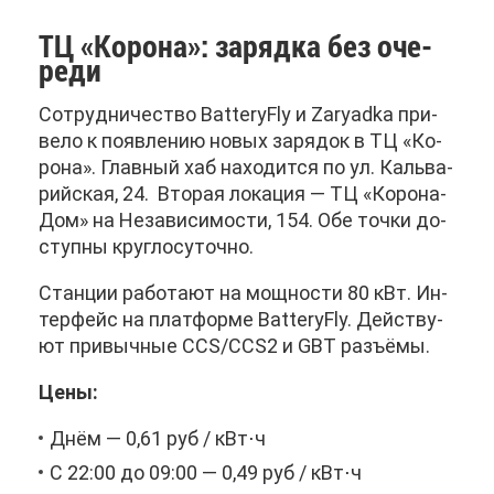
ТЦ «Ко­ро­на»: за­ряд­ка без оче­
ре­ди
Со­труд­ни­че­ство BatteryFly и Zaryadka при­
ве­ло к по­яв­ле­нию но­вых за­ря­док в ТЦ «Ко­
ро­на». Глав­ный хаб на­хо­дит­ся по ул. Каль­ва­
рий­ская, 24. Вто­рая ло­ка­ция — ТЦ «Ко­ро­на-
Дом» на Неза­ви­си­мо­сти, 154. Обе точ­ки до­
ступ­ны круг­ло­су­точ­но.
Стан­ции ра­бо­та­ют на мощ­но­сти 80 кВт. Ин­
тер­фейс на плат­фор­ме BatteryFly. Дей­ству­
ют при­выч­ные CCS/CCS2 и GBT разъ­ёмы.
Це­ны:
Днём — 0,61 руб / кВт⋅ч
С 22:00 до 09:00 — 0,49 руб / кВт⋅ч