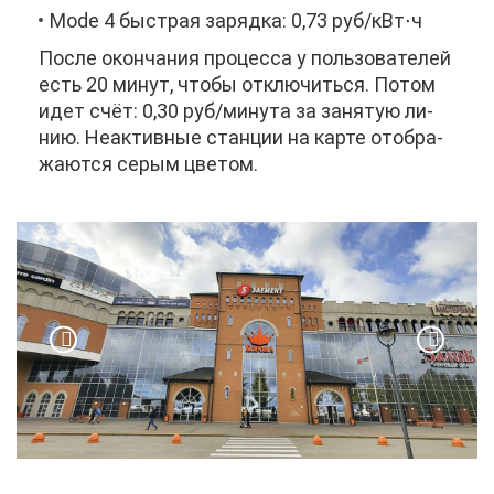
Mode 4 быст­рая за­ряд­ка: 0,73 руб/кВт⋅ч
По­сле окон­ча­ния про­цес­са у поль­зо­ва­те­лей
есть 20 ми­нут, что­бы от­клю­чить­ся. По­том
идет счёт: 0,30 руб/ми­ну­та за за­ня­тую ли­
нию. Неак­тив­ные стан­ции на кар­те отоб­ра­
жа­ют­ся се­рым цве­том.