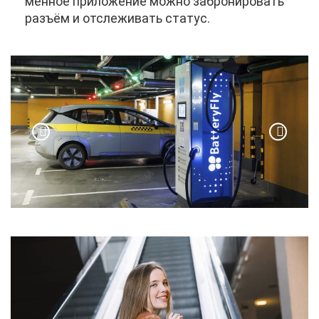
мен­ное при­ло­же­ние мож­но за­бро­ни­ро­вать
разъ­ём и от­сле­жи­вать ста­тус.