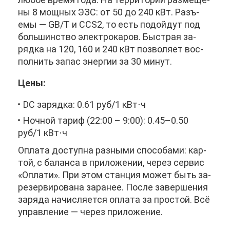
ны 8 мощ­ных ЭЗС: от 50 до 240 кВт. Разъ­
емы — GB/T и CCS2, то есть по­дой­дут под
боль­шин­ство элек­тро­ка­ров. Быст­рая за­
ряд­ка на 120, 160 и 240 кВт поз­во­ля­ет вос­
пол­нить за­пас энер­гии за 30 ми­нут.
Це­ны:
DC за­ряд­ка: 0.61 руб/1 кВт⋅ч
Ноч­ной та­риф (22:00 – 9:00): 0.45–0.50
руб/1 кВт⋅ч
Опла­та до­ступ­на раз­ны­ми спо­со­ба­ми: кар­
той, с ба­лан­са в при­ло­же­нии, че­рез сер­вис
«Опла­ти». При этом стан­ция мо­жет быть за­
ре­зер­ви­ро­ва­на за­ра­нее. По­сле за­вер­ше­ния
за­ря­да на­чис­ля­ет­ся опла­та за про­стой. Всё
управ­ле­ние — че­рез при­ло­же­ние.