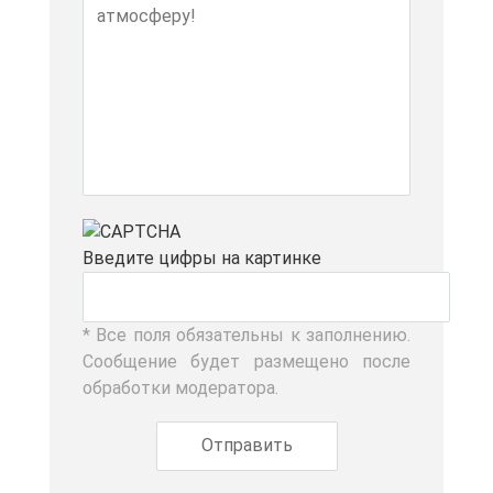
Вве­ди­те циф­ры на кар­тин­ке
* Все по­ля обя­за­тель­ны к за­пол­не­нию.
Со­об­ще­ние бу­дет раз­ме­ще­но по­сле
об­ра­бот­ки мо­де­ра­то­ра.