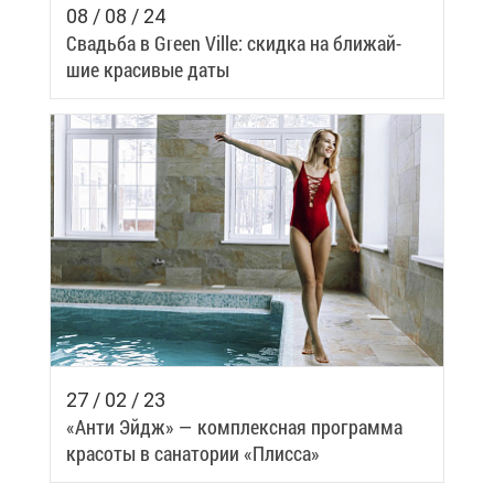
08 / 08 / 24
Сва­дьба в Green Ville: скид­ка на бли­жай­
шие кра­си­вые да­ты
27 / 02 / 23
«Ан­ти Эйдж» — ком­плекс­ная про­грам­ма
кра­со­ты в са­на­то­рии «Плис­са»