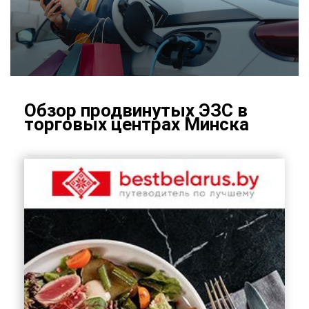
Об­зор про­дви­ну­тых ЭЗС в
тор­го­вых цен­трах Мин­ска