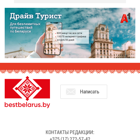
На­пи­сать
КОН­ТАК­ТЫ РЕ­ДАК­ЦИИ:
+375 (17) 272-57-42