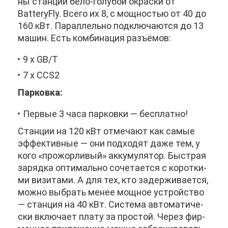
ны стан­ции бе­ло-го­лу­бой окрас­ки от
BatteryFly. Все­го их 8, с мощ­но­стью от 40 до
160 кВт. Па­рал­лель­но под­клю­ча­ют­ся до 13
ма­шин. Есть ком­би­на­ция разъ­ёмов:
9 x GB/T
7 x CCS2
Пар­ков­ка:
Пер­вые 3 ча­са пар­ков­ки — бес­плат­но!
Стан­ции на 120 кВт от­ме­ча­ют как са­мые
эф­фек­тив­ные — они под­хо­дят да­же тем, у
ко­го «про­жор­ли­вый» ак­ку­му­ля­тор. Быст­рая
за­ряд­ка оп­ти­маль­но со­че­та­ет­ся с ко­рот­ки­
ми ви­зи­та­ми. А для тех, кто за­дер­жи­ва­ет­ся,
мож­но вы­брать ме­нее мощ­ное устрой­ство
— стан­ция на 40 кВт. Си­сте­ма ав­то­ма­ти­че­
ски вклю­ча­ет пла­ту за про­стой. Че­рез фир­