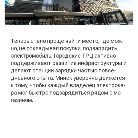
Те­перь ста­ло про­ще най­ти ме­сто, где мож­
но, не от­кла­ды­вая по­куп­ки, под­за­ря­дить
элек­тро­мо­биль. Го­род­ские ТРЦ ак­тив­но
под­дер­жи­ва­ют раз­ви­тие ин­фра­струк­ту­ры и
де­ла­ют стан­ции за­ряд­ки ча­стью по­все­
днев­но­го опы­та. Минск уве­рен­но дви­жет­ся
к то­му, что­бы каж­дый вла­де­лец элек­тро­ка­
ра мог быст­ро под­за­ря­дить­ся ря­дом с ма­
га­зи­ном.