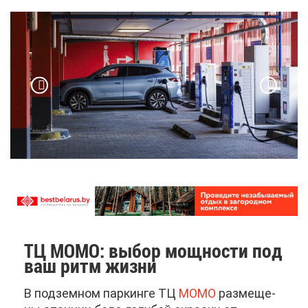
ТЦ MOMO: вы­бор мощ­но­сти под
ваш ритм жиз­ни
В под­зем­ном пар­кин­ге ТЦ
МО­МО
раз­ме­ще­