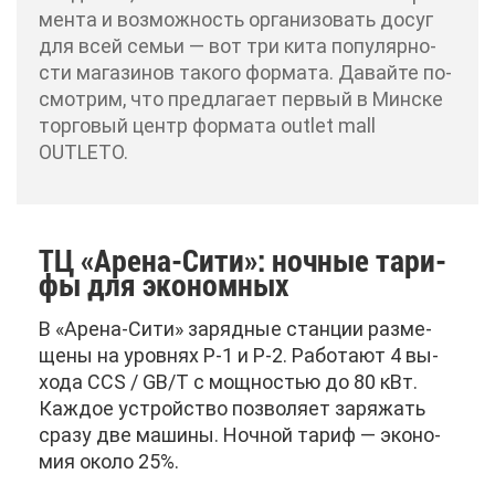
мен­та и воз­мож­ность ор­га­ни­зо­вать до­суг
для всей се­мьи — вот три ки­та по­пу­ляр­но­
сти ма­га­зи­нов та­ко­го фор­ма­та. Да­вай­те по­
смот­рим, что пред­ла­га­ет пер­вый в Мин­ске
тор­го­вый центр фор­ма­та оutlet mall
OUTLETO.
ТЦ «Аре­на-Си­ти»: ноч­ные та­ри­
фы для эко­ном­ных
В «Аре­на-Си­ти» за­ряд­ные стан­ции раз­ме­
ще­ны на уров­нях P-1 и P-2. Ра­бо­та­ют 4 вы­
хо­да CCS / GB/T с мощ­но­стью до 80 кВт.
Каж­дое устрой­ство поз­во­ля­ет за­ря­жать
сра­зу две ма­ши­ны. Ноч­ной та­риф — эко­но­
мия око­ло 25%.