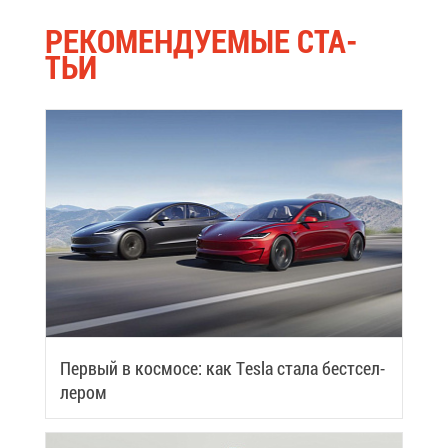
РЕ­КО­МЕН­ДУ­Е­МЫЕ СТА­
ТЬИ
Пер­вый в кос­мо­се: как Tesla ста­ла бест­сел­
ле­ром