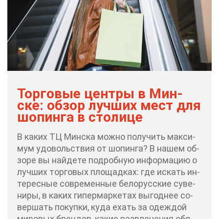
Тор­го­вые цен­тры в Мин­
ске: об­зор луч­ших мест для
шо­пин­га в сто­ли­це
В ка­ких ТЦ Мин­ска мож­но по­лу­чить мак­си­
мум удо­воль­ствия от шо­пин­га? В на­шем об­
зо­ре вы най­де­те по­дроб­ную ин­фор­ма­цию о
луч­ших тор­го­вых пло­щад­ках: где ис­кать ин­
те­рес­ные со­вре­мен­ные бе­ло­рус­ские су­ве­
ни­ры, в ка­ких ги­пер­мар­ке­тах вы­год­нее со­
вер­шать по­куп­ки, ку­да ехать за одеж­дой
ми­ро­вых брен­дов, ка­кие раз­вле­че­ния обя­