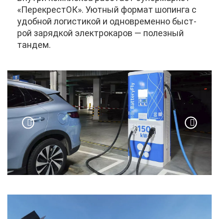
«Пе­ре­кре­стОК». Уют­ный фор­мат шо­пин­га с
удоб­ной ло­ги­сти­кой и од­но­вре­мен­но быст­
рой за­ряд­кой элек­тро­ка­ров — по­лез­ный
тан­дем.