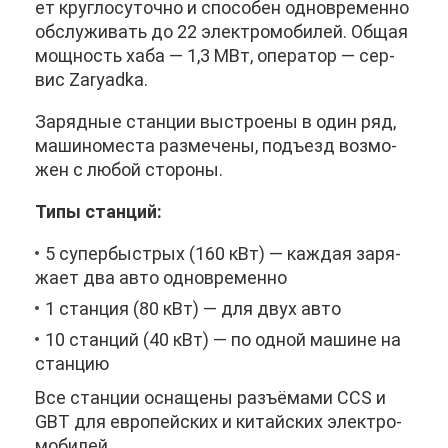
ет круг­ло­су­точ­но и спо­со­бен од­но­вре­мен­но
об­слу­жи­вать до 22 элек­тро­мо­би­лей. Об­щая
мощ­ность ха­ба — 1,3 МВт, опе­ра­тор — сер­
вис Zaryadka.
За­ряд­ные стан­ции вы­стро­е­ны в один ряд,
ма­ши­но­ме­ста раз­ме­че­ны, подъ­езд воз­мо­
жен с лю­бой сто­ро­ны.
Ти­пы стан­ций:
5 су­пер­быст­рых (160 кВт) — каж­дая за­ря­
жа­ет два ав­то од­но­вре­мен­но
1 стан­ция (80 кВт) — для двух ав­то
10 стан­ций (40 кВт) — по од­ной ма­шине на
стан­цию
Все стан­ции осна­ще­ны разъ­ёма­ми CCS и
GBT для ев­ро­пей­ских и ки­тай­ских элек­тро­
мо­би­лей.