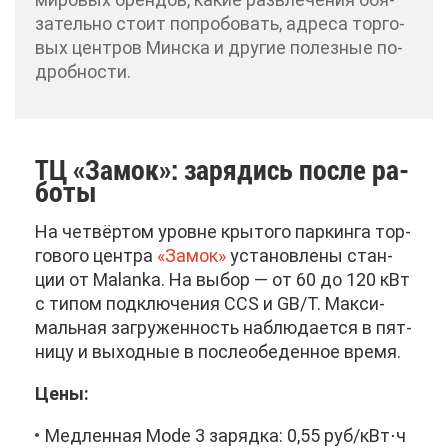
за­тель­но сто­ит по­про­бо­вать, ад­ре­са тор­го­
вых цен­тров Мин­ска и дру­гие по­лез­ные по­
дроб­но­сти.
ТЦ «За­мок»: за­ря­дись по­сле ра­
бо­ты
На чет­вёр­том уровне кры­то­го пар­кин­га тор­
го­во­го цен­тра
«За­мок»
уста­нов­ле­ны стан­
ции от Malanka. На вы­бор — от 60 до 120 кВт
с ти­пом под­клю­че­ния CCS и GB/T. Мак­си­
маль­ная за­гру­жен­ность на­блю­да­ет­ся в пят­
ни­цу и вы­ход­ные в по­сле­обе­ден­ное вре­мя.
Це­ны:
Мед­лен­ная Mode 3 за­ряд­ка: 0,55 руб/кВт⋅ч