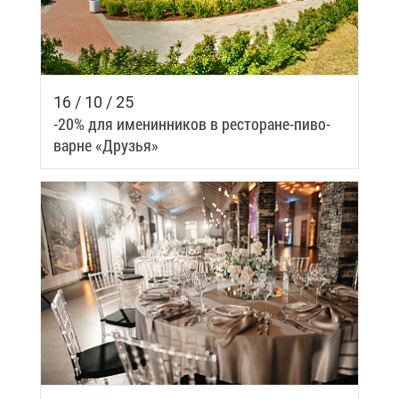
16 / 10 / 25
-20% для име­нин­ни­ков в ре­сто­ране-пи­во­
варне «Дру­зья»