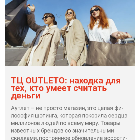
ТЦ OUTLETO: на­ход­ка для
тех, кто уме­ет счи­тать
день­ги
Аут­лет – не про­сто ма­га­зин, это це­лая фи­
ло­со­фия шо­пин­га, ко­то­рая по­ко­ри­ла серд­ца
мил­ли­о­нов лю­дей по все­му ми­ру. То­ва­ры
из­вест­ных брен­дов со зна­чи­тель­ны­ми
скид­ка­ми, по­сто­ян­ное об­нов­ле­ние ас­сор­ти­