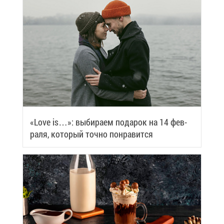
«Love is…»: вы­би­ра­ем по­да­рок на 14 фев­
ра­ля, ко­то­рый точ­но по­нра­вит­ся