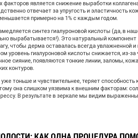
х факторов является снижение выработки коллагена
дственно отвечает за упругость и эластичность кож
меньшается примерно на 1% с каждым годом.
замедляется синтез гиалуроновой кислоты (да, в на
ьно вырабатывается!). Это натуральный компонент 
агу, чтобы дерма оставалась всегда увлажненной и
ом уровень гиалуроновой кислоты снижается, из-за 
нное сияние, появляются тонкие линии, заломы, кож
ких контуров.
 уже тоньше и чувствительнее, теряет способность 
этому она слишком уязвима к внешним факторам: сол
трессу. В результате в зеркале мы видим выраженн
ЛОДОСТИ: КАК ОДНА ПРОЦЕДУРА ПОМ