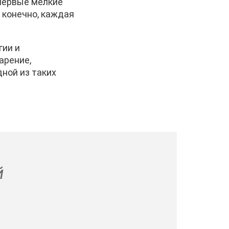
 первые мелкие
, конечно, каждая
гии и
арение,
дной из таких
й