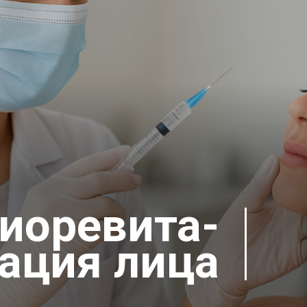
иоревита-
ация лица