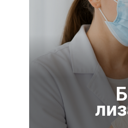
Б
лиз