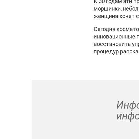
К 30 годам эти 
морщинки, неболь
женщина хочет с
Сегодня космето
инновационные п
восстановить упр
процедур расска
Инфо
инфо