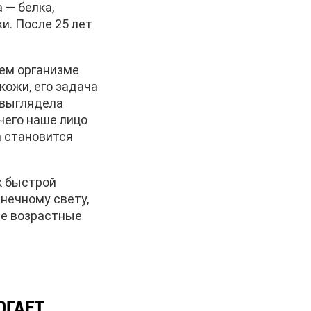
 — белка,
и. После 25 лет
шем организме
кожи, его задача
 выглядела
чего наше лицо
а становится
к быстрой
нечному свету,
ые возрастные
ОГАЕТ