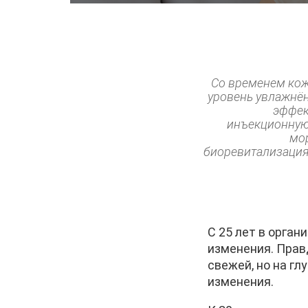
Со временем кожа
уровень увлажнё
эффек
инъекционную
мор
биоревитализация,
С 25 лет в орга
изменения. Прав
свежей, но на гл
изменения.