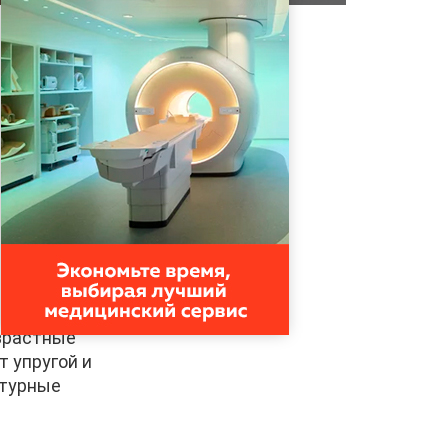
озрастные
т упругой и
ктурные