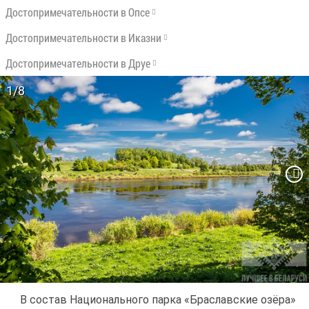
До­сто­при­ме­ча­тель­но­сти в Оп­се
До­сто­при­ме­ча­тель­но­сти в Иказ­ни
До­сто­при­ме­ча­тель­но­сти в Друе
1/8
В со­став На­ци­о­наль­но­го пар­ка «Бра­слав­ские озё­ра»