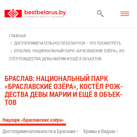
ГЛАВ­НАЯ
ДО­СТО­ПРИ­МЕ­ЧА­ТЕЛЬ­НО­СТИ БЕ­ЛА­РУ­СИ – ЧТО ПО­СМОТ­РЕТЬ
БРА­СЛАВ: НА­ЦИ­О­НАЛЬ­НЫЙ ПАРК «БРА­СЛАВ­СКИЕ ОЗЁ­РА», КО­
СТЁЛ РОЖ­ДЕ­СТВА ДЕ­ВЫ МА­РИИ И ЕЩЁ 8 ОБЪ­ЕК­ТОВ
БРА­СЛАВ: НА­ЦИ­О­НАЛЬ­НЫЙ ПАРК
«БРА­СЛАВ­СКИЕ ОЗЁ­РА», КО­СТЁЛ РОЖ­
ДЕ­СТВА ДЕ­ВЫ МА­РИИ И ЕЩЁ 8 ОБЪ­ЕК­
ТОВ
Нац­парк «Бра­слав­ские озё­ра»
До­сто­при­ме­ча­тель­но­сти в Бра­сла­ве
Хра­мы в Вид­зах