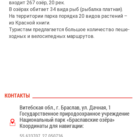
вхо­дит 267 озёр, 20 рек.
В озё­рах оби­та­ет 34 ви­да рыб (ры­бал­ка плат­ная).
На тер­ри­то­рии пар­ка по­ряд­ка 20 ви­дов рас­те­ний –
из Крас­ной кни­ги.
Ту­ри­стам пред­ла­га­ет­ся боль­шое ко­ли­че­ство пе­ше­
ход­ных и ве­ло­си­пед­ных марш­ру­тов.
КОН­ТАК­ТЫ
Ви­теб­ская обл., г. Бра­слав, ул. Дач­ная, 1
Го­су­дар­ствен­ное при­ро­до­охран­ное учре­жде­ние
На­ци­о­наль­ный парк «Бра­слав­ские озё­ра»
Ко­ор­ди­на­ты для на­ви­га­ции:
55.633707, 27.050736