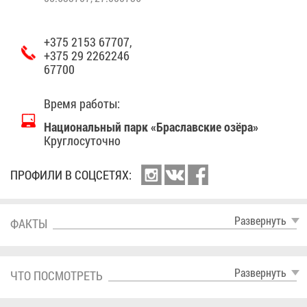
+375 2153 67707,
+375 29 2262246
67700
Вре­мя ра­бо­ты:
На­ци­о­наль­ный парк «Бра­слав­ские озё­ра»
Круг­ло­су­точ­но
ПРО­ФИ­ЛИ В СОЦ­СЕ­ТЯХ:
Раз­вер­нуть
ФАК­ТЫ
Раз­вер­нуть
ЧТО ПО­СМОТ­РЕТЬ