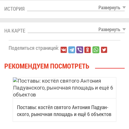
Раз­вер­нуть
ИС­ТО­РИЯ
Раз­вер­нуть
НА КАР­ТЕ
По­де­лить­ся стра­ни­цей:
РЕ­КО­МЕН­ДУ­ЕМ ПО­СМОТ­РЕТЬ
По­ста­вы: ко­стёл свя­то­го Ан­то­ния Па­ду­ан­
ско­го, ры­ноч­ная пло­щадь и ещё 6 объ­ек­тов