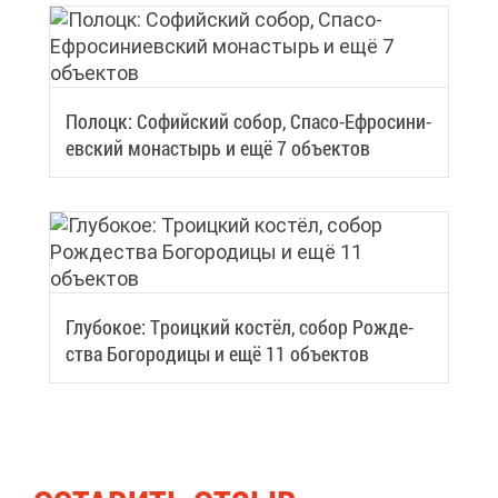
По­лоцк: Со­фий­ский со­бор, Спа­со-Еф­ро­си­ни­
ев­ский мо­на­стырь и ещё 7 объ­ек­тов
Глу­бо­кое: Тро­иц­кий ко­стёл, со­бор Рож­де­
ства Бо­го­ро­ди­цы и ещё 11 объ­ек­тов