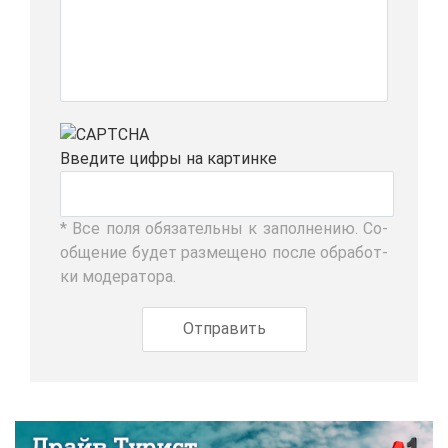
Вве­ди­те циф­ры на кар­тин­ке
* Все по­ля обя­за­тель­ны к за­пол­не­нию. Со­
об­ще­ние бу­дет раз­ме­ще­но по­сле об­ра­бот­
ки мо­де­ра­то­ра.