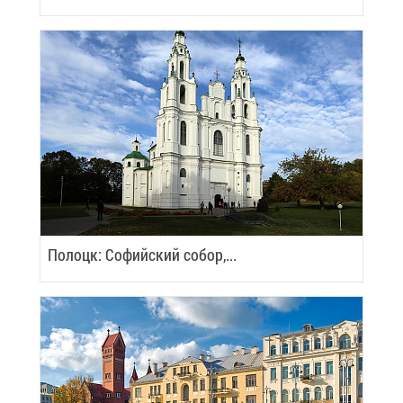
По­лоцк: Со­фий­ский со­бор,...