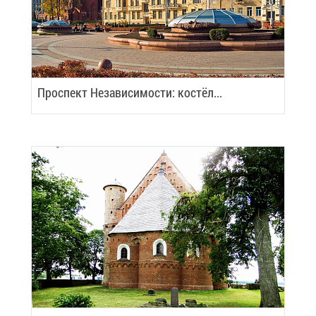
Про­спект Неза­ви­си­мо­сти: ко­стёл...