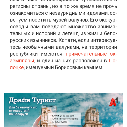
ре­ги­о­ны стра­ны, но в то же вре­мя не прочь
озна­ко­мить­ся с неза­у­ряд­ны­ми идо­ла­ми, со­
ве­ту­ем по­се­тить му­зей ва­лу­нов. Его экс­кур­
со­во­ды вам по­ве­да­ют мно­же­ство за­ни­ма­
тель­ных и ис­то­рий и ле­генд из жиз­ни бе­ло­
рус­ских языч­ни­ков. Кста­ти, ес­ли ин­те­ре­су­е­
тесь необыч­ны­ми ва­лу­на­ми, на тер­ри­то­рии
рес­пуб­ли­ки име­ют­ся
при­ме­ча­тель­ные эк­
зем­пля­ры
, и один из них рас­по­ло­жен в
По­
лоц­ке
, име­ну­е­мый Бо­ри­со­вым кам­нем.