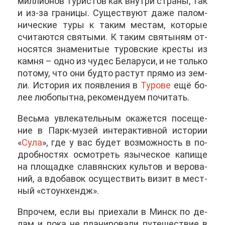
мил­ли­о­нов ту­ри­стов как внут­ри стра­ны, так
и из-за гра­ни­цы. Су­ще­ству­ют да­же па­лом­
ни­че­ские ту­ры к та­ким ме­стам, ко­то­рые
счи­та­ют­ся свя­ты­ми. К та­ким свя­ты­ням от­
но­сят­ся зна­ме­ни­тые ту­ров­ские кре­сты из
кам­ня – од­но из чу­дес Бе­ла­ру­си, и не толь­ко
по­то­му, что они буд­то рас­тут пря­мо из зем­
ли. Ис­то­рия их по­яв­ле­ния в
Ту­ро­ве
ещё бо­
лее лю­бо­пыт­на, ре­ко­мен­ду­ем по­чи­тать.
Весь­ма увле­ка­тель­ным ока­жет­ся по­се­ще­
ние в Парк-му­зей ин­тер­ак­тив­ной ис­то­рии
«
Су­ла
», где у вас бу­дет воз­мож­ность в по­
дроб­но­стях осмот­реть язы­че­ское ка­пи­ще
на пло­щад­ке сла­вян­ских куль­тов и ве­ро­ва­
ний, а вдо­ба­вок осу­ще­ствить ви­зит в мест­
ный «сто­ун­хендж».
Впро­чем, ес­ли вы при­е­ха­ли в Минск по де­
лам и по­ка не пла­ни­ро­ва­ли пу­те­ше­ствие в