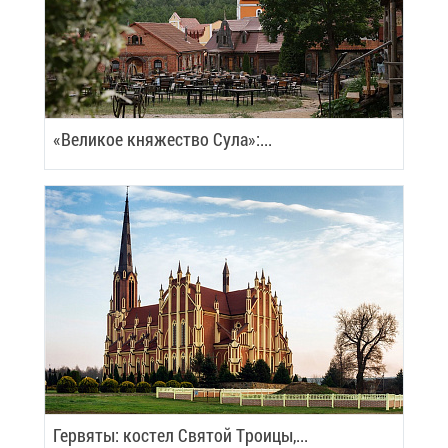
«Ве­ли­кое кня­же­ство Су­ла»:...
Гер­вя­ты: ко­стел Свя­той Тро­и­цы,...