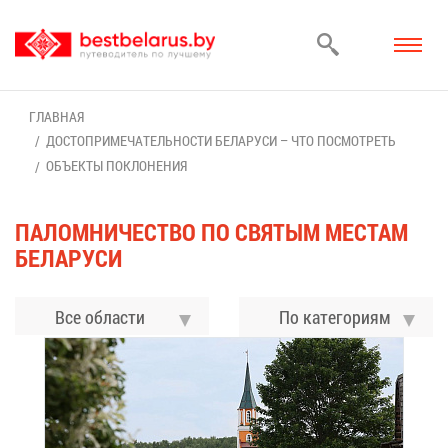
ГЛАВ­НАЯ
ДО­СТО­ПРИ­МЕ­ЧА­ТЕЛЬ­НО­СТИ БЕ­ЛА­РУ­СИ – ЧТО ПО­СМОТ­РЕТЬ
ОБЪ­ЕК­ТЫ ПО­КЛО­НЕ­НИЯ
ПА­ЛОМ­НИ­ЧЕ­СТВО ПО СВЯ­ТЫМ МЕ­СТАМ
БЕ­ЛА­РУ­СИ
Все области
По ка­те­го­ри­ям