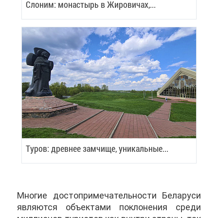
Сло­ним: мо­на­стырь в Жи­ро­ви­чах,...
Ту­ров: древ­нее зам­чи­ще, уни­каль­ные...
Мно­гие до­сто­при­ме­ча­тель­но­сти Бе­ла­ру­си
яв­ля­ют­ся объ­ек­та­ми по­кло­не­ния сре­ди