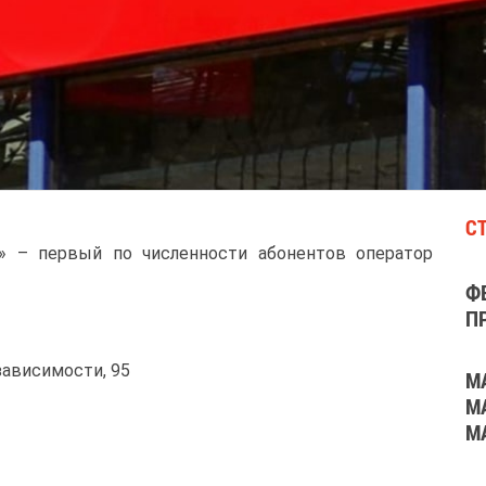
С
 – первый по численности абонентов оператор
Ф
П
езависимости, 95
М
М
М