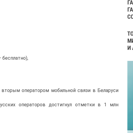
Г
Г
С
Т
М
И
– бесплатно),
в вторым оператором мобильной связи в Беларуси
усских операторов достигнул отметки в 1 млн