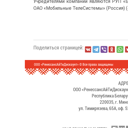
Учредителями компании являются РУП «Бе
ОАО «Мобильные ТелеСистемы» (Россия) (
Поделиться страницей:
ООО «РенессансАйТиДискаунт» © Все права защищены
АДРЕ
ООО «РенессансАйТиДискаун
Республика Белару
220035, г. Мин
ул. Тимирязева, 65А, оф. 