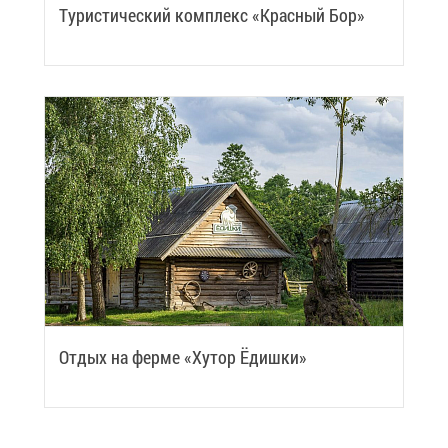
Ту­ри­сти­че­ский ком­плекс «Крас­ный Бор»
От­дых на фер­ме «Ху­тор Ёдиш­ки»