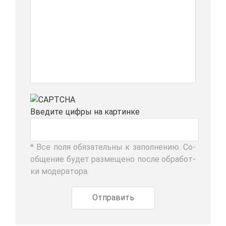
Вве­ди­те циф­ры на кар­тин­ке
* Все по­ля обя­за­тель­ны к за­пол­не­нию. Со­
об­ще­ние бу­дет раз­ме­ще­но по­сле об­ра­бот­
ки мо­де­ра­то­ра.