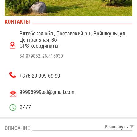
КОН­ТАК­ТЫ
Ви­теб­ская обл., По­став­ский р-н, Войш­ку­ны, ул.
Цен­траль­ная, 35
GPS ко­ор­ди­на­ты:
54.979852, 26.416030
+375 29 999 69 99
99996999.​ed@​gmail.​com
24/7
Раз­вер­нуть
ОПИ­СА­НИЕ