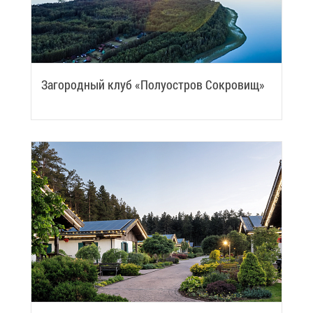
За­го­род­ный клуб «По­лу­ост­ров Со­кро­вищ»