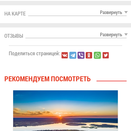
Раз­вер­нуть
НА КАР­ТЕ
Раз­вер­нуть
ОТ­ЗЫ­ВЫ
По­де­лить­ся стра­ни­цей:
РЕ­КО­МЕН­ДУ­ЕМ ПО­СМОТ­РЕТЬ