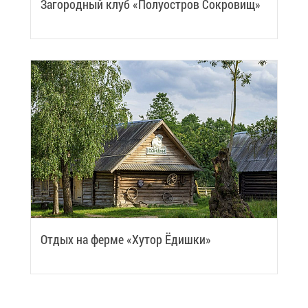
За­го­род­ный клуб «По­лу­ост­ров Со­кро­вищ»
От­дых на фер­ме «Ху­тор Ёдиш­ки»