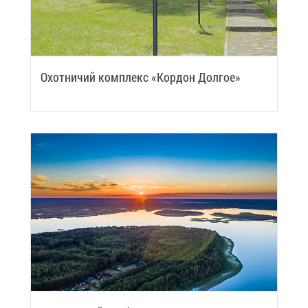
Охот­ни­чий ком­плекс «Кор­дон Дол­гое»