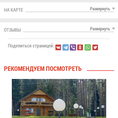
Раз­вер­нуть
НА КАР­ТЕ
Раз­вер­нуть
ОТ­ЗЫ­ВЫ
По­де­лить­ся стра­ни­цей:
РЕ­КО­МЕН­ДУ­ЕМ ПО­СМОТ­РЕТЬ