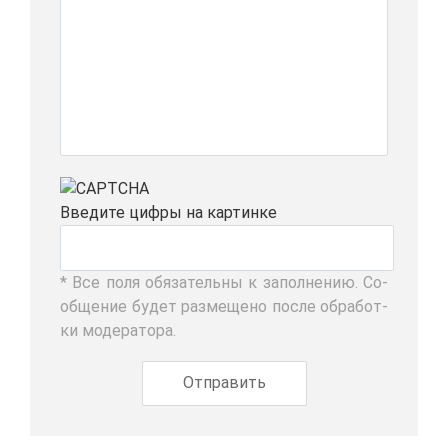
Вве­ди­те циф­ры на кар­тин­ке
* Все по­ля обя­за­тель­ны к за­пол­не­нию. Со­
об­ще­ние бу­дет раз­ме­ще­но по­сле об­ра­бот­
ки мо­де­ра­то­ра.