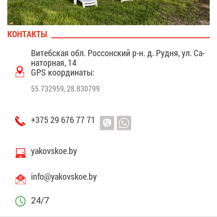
КОН­ТАК­ТЫ
Ви­теб­ская обл. Рос­сон­ский р-н. д. Руд­ня, ул. Са­
на­тор­ная, 14
GPS ко­ор­ди­на­ты:
55.732959, 28.830799
+375 29 676 77 71
yakovskoe.by
info@​yak​ovsk​oe.​by
24/7