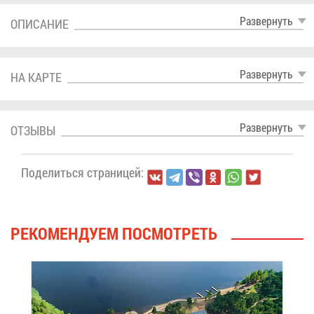
Раз­вер­нуть
ОПИ­СА­НИЕ
Раз­вер­нуть
НА КАР­ТЕ
Раз­вер­нуть
ОТ­ЗЫ­ВЫ
По­де­лить­ся стра­ни­цей:
РЕ­КО­МЕН­ДУ­ЕМ ПО­СМОТ­РЕТЬ