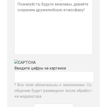
Вве­ди­те циф­ры на кар­тин­ке
* Все по­ля обя­за­тель­ны к за­пол­не­нию. Со­
об­ще­ние бу­дет раз­ме­ще­но по­сле об­ра­бот­
ки мо­де­ра­то­ра.