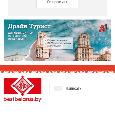
На­пи­сать