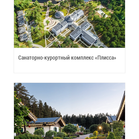
Са­на­тор­но-ку­рорт­ный ком­плекс «Плис­са»