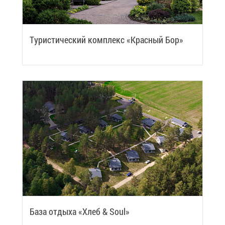
Ту­ри­сти­че­ский ком­плекс «Крас­ный Бор»
Ба­за от­ды­ха «Хлеб & Soul»