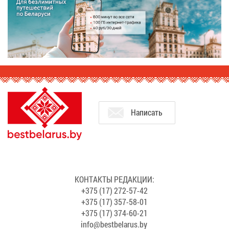
На­пи­сать
КОН­ТАК­ТЫ РЕ­ДАК­ЦИИ:
+375 (17) 272-57-42
+375 (17) 357-58-01
+375 (17) 374-60-21
info@​bes​tbel​arus.​by