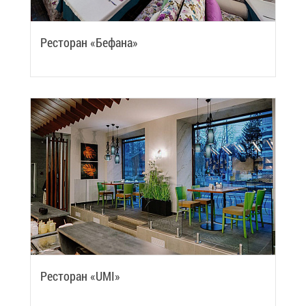
Ре­сто­ран «Бе­фа­на»
Ре­сто­ран «UMI»