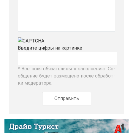
Вве­ди­те циф­ры на кар­тин­ке
* Все по­ля обя­за­тель­ны к за­пол­не­нию. Со­
об­ще­ние бу­дет раз­ме­ще­но по­сле об­ра­бот­
ки мо­де­ра­то­ра.