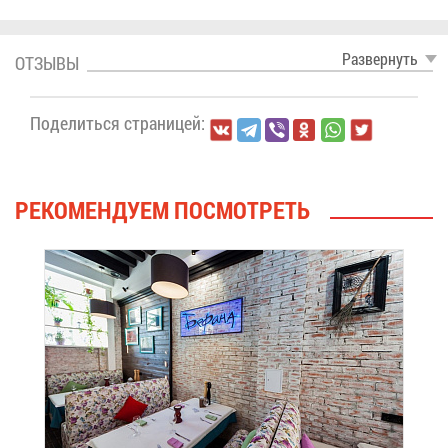
Раз­вер­нуть
ОТ­ЗЫ­ВЫ
По­де­лить­ся стра­ни­цей:
РЕ­КО­МЕН­ДУ­ЕМ ПО­СМОТ­РЕТЬ