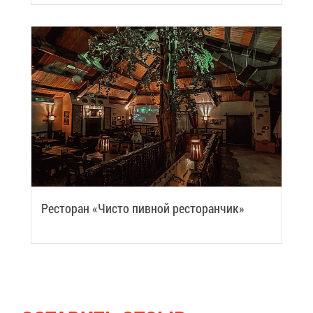
Ре­сто­ран «Чи­сто пив­ной ре­сто­ран­чик»