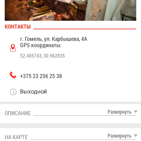
КОН­ТАК­ТЫ
г. Го­мель, ул. Кар­бы­ше­ва, 4А
GPS ко­ор­ди­на­ты:
52.405743, 30.962835
+375 23 256 25 38
Вы­ход­ной
Раз­вер­нуть
ОПИ­СА­НИЕ
Раз­вер­нуть
НА КАР­ТЕ