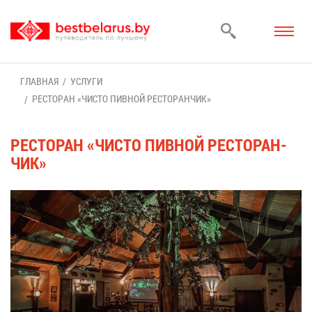
ГЛАВ­НАЯ
УСЛУ­ГИ
РЕ­СТО­РАН «ЧИ­СТО ПИВ­НОЙ РЕ­СТО­РАН­ЧИК»
РЕ­СТО­РАН «ЧИ­СТО ПИВ­НОЙ РЕ­СТО­РАН­
ЧИК»