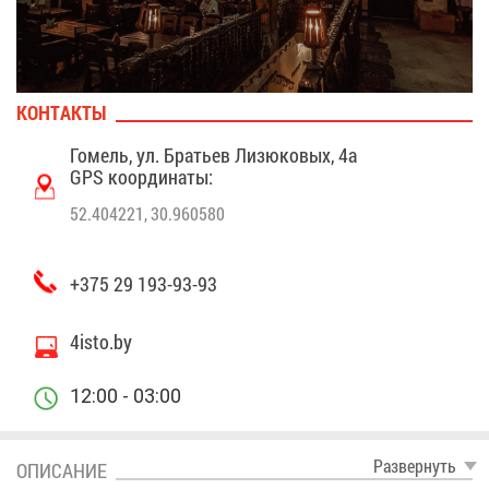
КОН­ТАК­ТЫ
Го­мель, ул. Бра­тьев Ли­зю­ко­вых, 4а
GPS ко­ор­ди­на­ты:
52.404221, 30.960580
+375 29 193-93-93
4isto.by
12:00 - 03:00
Раз­вер­нуть
ОПИ­СА­НИЕ