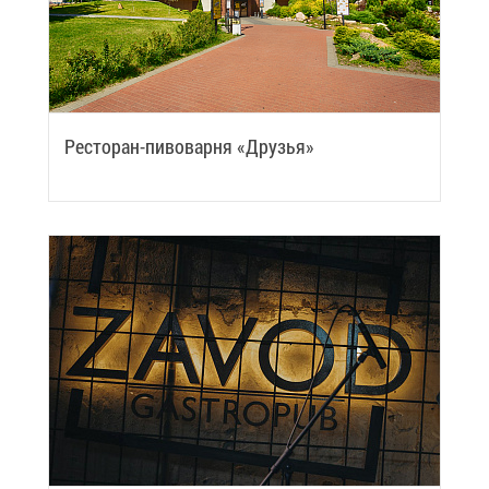
Ре­сто­ран-пи­во­вар­ня «Дру­зья»