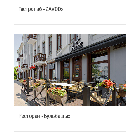
Га­стро­паб «ZAVOD»
Ре­сто­ран «Буль­ба­шы»