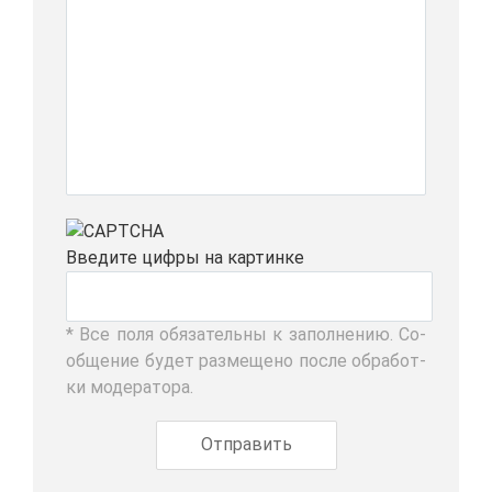
Вве­ди­те циф­ры на кар­тин­ке
* Все по­ля обя­за­тель­ны к за­пол­не­нию. Со­
об­ще­ние бу­дет раз­ме­ще­но по­сле об­ра­бот­
ки мо­де­ра­то­ра.