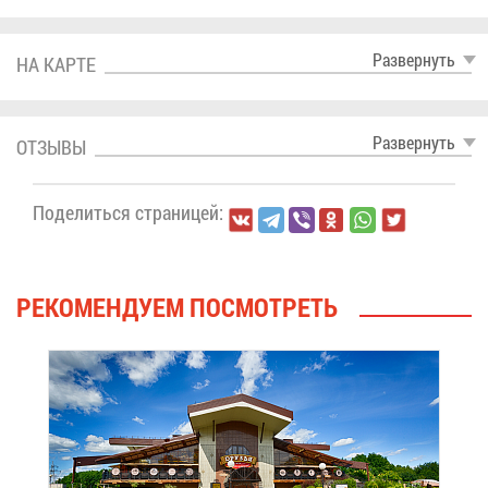
Раз­вер­нуть
НА КАР­ТЕ
Раз­вер­нуть
ОТ­ЗЫ­ВЫ
По­де­лить­ся стра­ни­цей:
РЕ­КО­МЕН­ДУ­ЕМ ПО­СМОТ­РЕТЬ