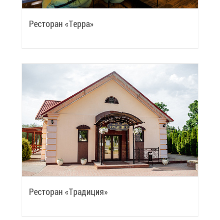
Ре­сто­ран «Тер­ра»
Ре­сто­ран «Тра­ди­ция»