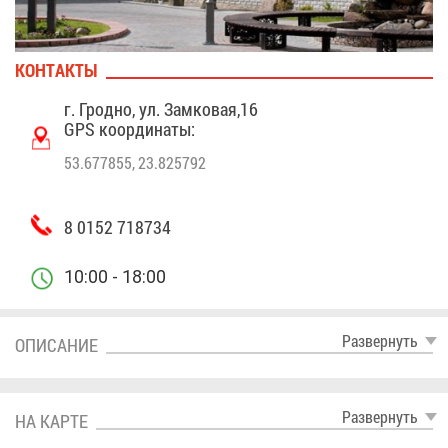
КОН­ТАК­ТЫ
г. Грод­но, ул. Зам­ко­вая,16
GPS ко­ор­ди­на­ты:
53.677855, 23.825792
8 0152 718734
10:00 - 18:00
Раз­вер­нуть
ОПИ­СА­НИЕ
Раз­вер­нуть
НА КАР­ТЕ