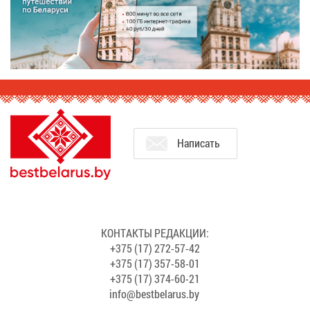
На­пи­сать
КОН­ТАК­ТЫ РЕ­ДАК­ЦИИ:
+375 (17) 272-57-42
+375 (17) 357-58-01
+375 (17) 374-60-21
info@​bes​tbel​arus.​by