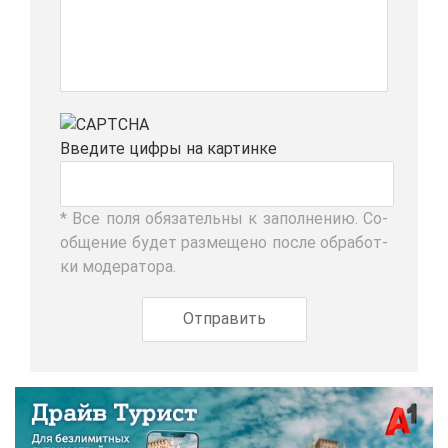
Вве­ди­те циф­ры на кар­тин­ке
* Все по­ля обя­за­тель­ны к за­пол­не­нию. Со­
об­ще­ние бу­дет раз­ме­ще­но по­сле об­ра­бот­
ки мо­де­ра­то­ра.