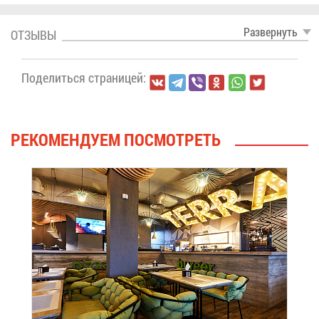
Раз­вер­нуть
ОТ­ЗЫ­ВЫ
По­де­лить­ся стра­ни­цей:
РЕ­КО­МЕН­ДУ­ЕМ ПО­СМОТ­РЕТЬ