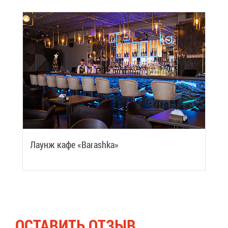
Ла­у­нж ка­фе «Barashka»
ОСТА­ВИТЬ ОТ­ЗЫВ