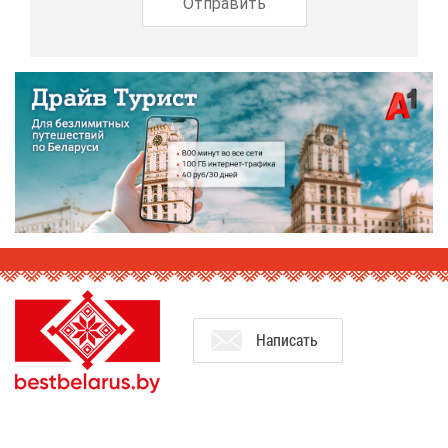
На­пи­сать