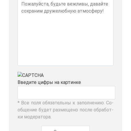
Вве­ди­те циф­ры на кар­тин­ке
* Все по­ля обя­за­тель­ны к за­пол­не­нию. Со­
об­ще­ние бу­дет раз­ме­ще­но по­сле об­ра­бот­
ки мо­де­ра­то­ра.