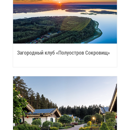
За­го­род­ный клуб «По­лу­ост­ров Со­кро­вищ»