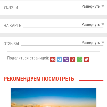
Раз­вер­нуть
УСЛУ­ГИ
Раз­вер­нуть
НА КАР­ТЕ
Раз­вер­нуть
ОТ­ЗЫ­ВЫ
По­де­лить­ся стра­ни­цей:
РЕ­КО­МЕН­ДУ­ЕМ ПО­СМОТ­РЕТЬ