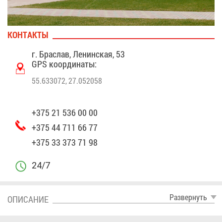
КОН­ТАК­ТЫ
г. Бра­слав, Ле­нин­ская, 53
GPS ко­ор­ди­на­ты:
55.633072, 27.052058
+375 21 536 00 00
+375 44 711 66 77
+375 33 373 71 98
24/7
Раз­вер­нуть
ОПИ­СА­НИЕ