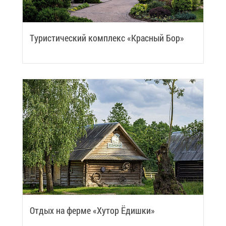
Ту­ри­сти­че­ский ком­плекс «Крас­ный Бор»
От­дых на фер­ме «Ху­тор Ёдиш­ки»