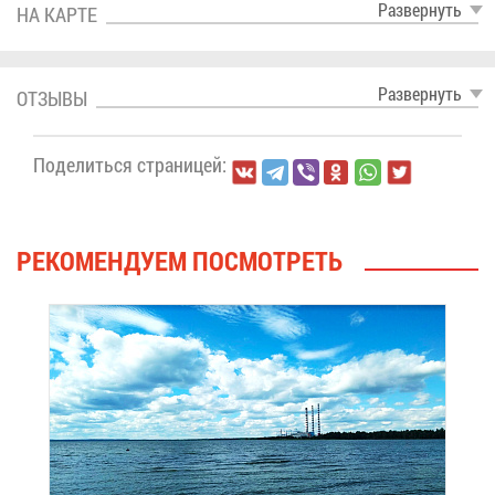
Раз­вер­нуть
НА КАР­ТЕ
Раз­вер­нуть
ОТ­ЗЫ­ВЫ
По­де­лить­ся стра­ни­цей:
РЕ­КО­МЕН­ДУ­ЕМ ПО­СМОТ­РЕТЬ