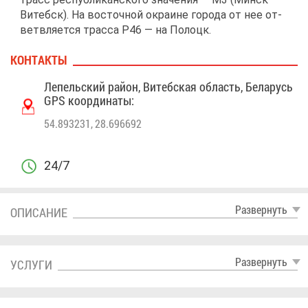
Ви­тебск). На во­сточ­ной окра­ине го­ро­да от нее от­
ветв­ля­ет­ся трас­са Р46 — на По­лоцк.
КОН­ТАК­ТЫ
Ле­пель­ский рай­он, Ви­теб­ская об­ласть, Бе­ла­русь
GPS ко­ор­ди­на­ты:
54.893231, 28.696692
24/7
Раз­вер­нуть
ОПИ­СА­НИЕ
Раз­вер­нуть
УСЛУ­ГИ