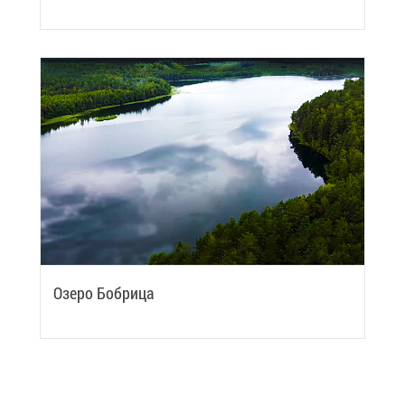
Озе­ро Боб­ри­ца