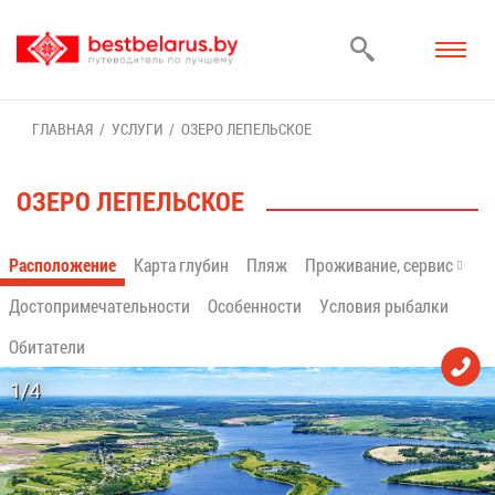
ГЛАВ­НАЯ
УСЛУ­ГИ
ОЗЕ­РО ЛЕ­ПЕЛЬ­СКОЕ
ОЗЕ­РО ЛЕ­ПЕЛЬ­СКОЕ
Рас­по­ло­же­ние
Кар­та глу­бин
Пляж
Про­жи­ва­ние, сер­вис
До­сто­при­ме­ча­тель­но­сти
Осо­бен­но­сти
Усло­вия ры­бал­ки
Оби­та­те­ли
1/4