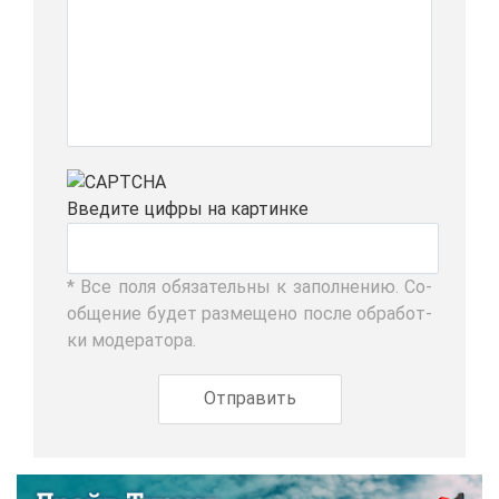
Вве­ди­те циф­ры на кар­тин­ке
* Все по­ля обя­за­тель­ны к за­пол­не­нию. Со­
об­ще­ние бу­дет раз­ме­ще­но по­сле об­ра­бот­
ки мо­де­ра­то­ра.