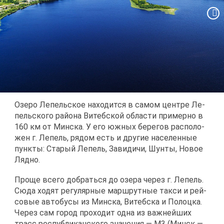
Озе­ро Ле­пель­ское на­хо­дит­ся в са­мом цен­тре Ле­
пель­ско­го рай­о­на Ви­теб­ской об­ла­сти при­мер­но в
160 км от Мин­ска. У его юж­ных бе­ре­гов рас­по­ло­
жен г. Ле­пель, ря­дом есть и дру­гие на­се­лен­ные
пунк­ты: Ста­рый Ле­пель, За­ви­ди­чи, Шун­ты, Но­вое
Ляд­но.
Про­ще все­го до­брать­ся до озе­ра че­рез г. Ле­пель.
Сю­да хо­дят ре­гу­ляр­ные марш­рут­ные так­си и рей­
со­вые ав­то­бу­сы из Мин­ска, Ви­теб­ска и По­лоц­ка.
Че­рез сам го­род про­хо­дит од­на из важ­ней­ших
трасс рес­пуб­ли­кан­ско­го зна­че­ния — М3 (Минск —