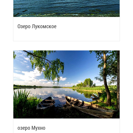
Озе­ро Лу­ком­ское
озе­ро Мух­но