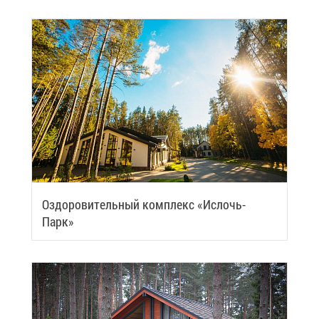
Оздо­ро­ви­тель­ный ком­плекс «Ис­лочь-
Парк»