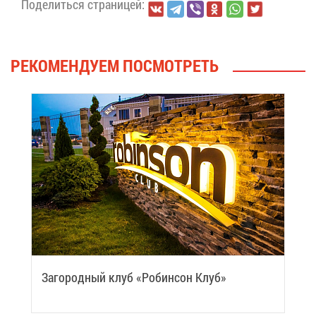
По­де­лить­ся стра­ни­цей:
РЕ­КО­МЕН­ДУ­ЕМ ПО­СМОТ­РЕТЬ
За­го­род­ный клуб «Ро­бин­сон Клуб»