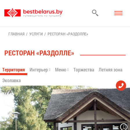
ГЛАВ­НАЯ
УСЛУ­ГИ
РЕ­СТО­РАН «РАЗ­ДОЛ­ЛЕ»
РЕ­СТО­РАН «РАЗ­ДОЛ­ЛЕ»
Тер­ри­то­рия
Ин­те­рьер
Ме­ню
Тор­же­ства
Лет­няя зо­на
Эко­лав­ка
1/7