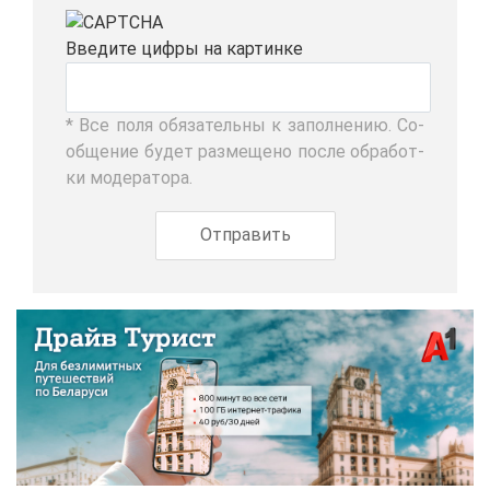
Вве­ди­те циф­ры на кар­тин­ке
* Все по­ля обя­за­тель­ны к за­пол­не­нию. Со­
об­ще­ние бу­дет раз­ме­ще­но по­сле об­ра­бот­
ки мо­де­ра­то­ра.