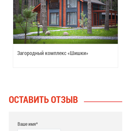
За­го­род­ный ком­плекс «Шиш­ки»
ОСТА­ВИТЬ ОТ­ЗЫВ
Ваше имя*