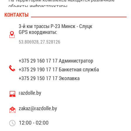
объ­ек­ты ин­фра­струк­ту­ры.
КОН­ТАК­ТЫ
Ре­сто­ран-му­зей
3-й км трас­сы Р-23 Минск - Слуцк
7 за­кры­тых бе­се­док
GPS ко­ор­ди­на­ты:
Дет­ская пло­щад­ка
53.806928, 27.528126
Лет­няя зо­на с тер­ра­сой, сце­ной и фон­та­ном
Эко­лав­ка с до­маш­ни­ми про­дук­та­ми
+375 29 160 17 17 Ад­ми­ни­стра­тор
+375 29 190 17 17 Бан­кет­ная служ­ба
+375 29 150 17 17 Эко­лав­ка
razdolle.by
zakaz@​raz​doll​e.​by
12:00 - 02:00