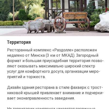
Тер­ри­то­рия
Ре­сто­ран­ный ком­плекс «Раз­дол­ле» рас­по­ло­жен
неда­ле­ко от Мин­ска (3 км от МКАД). За­го­род­ный
фор­мат и боль­шая при­уса­деб­ная тер­ри­то­рия поз­во­
ля­ют ока­зы­вать мак­си­маль­но ши­ро­кий спектр
услуг для ком­форт­но­го до­су­га, ор­га­ни­за­ции ме­ро­
при­я­тий и тор­жеств.
Ди­зайн зда­ния ре­сто­ра­на в сти­ле фах­верк с трост­
ни­ко­вой кры­шей при­вле­ка­ет вни­ма­ние и под­чер­ки­
ва­ет эко­на­прав­лен­ность за­ве­де­ния.
На тер­ри­то­рии ком­плек­са на­хо­дят­ся раз­лич­ные