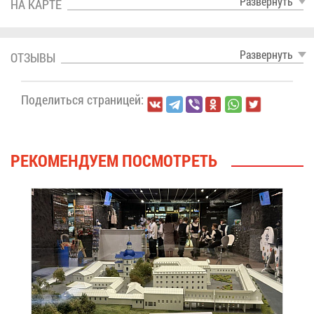
Раз­вер­нуть
НА КАР­ТЕ
Раз­вер­нуть
ОТ­ЗЫ­ВЫ
По­де­лить­ся стра­ни­цей:
РЕ­КО­МЕН­ДУ­ЕМ ПО­СМОТ­РЕТЬ