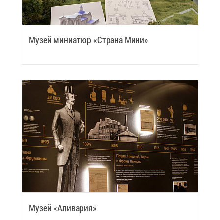
Му­зей ми­ни­а­тюр «Стра­на Ми­ни»
Му­зей «Али­ва­рия»