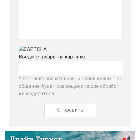
Вве­ди­те циф­ры на кар­тин­ке
* Все по­ля обя­за­тель­ны к за­пол­не­нию. Со­
об­ще­ние бу­дет раз­ме­ще­но по­сле об­ра­бот­
ки мо­де­ра­то­ра.