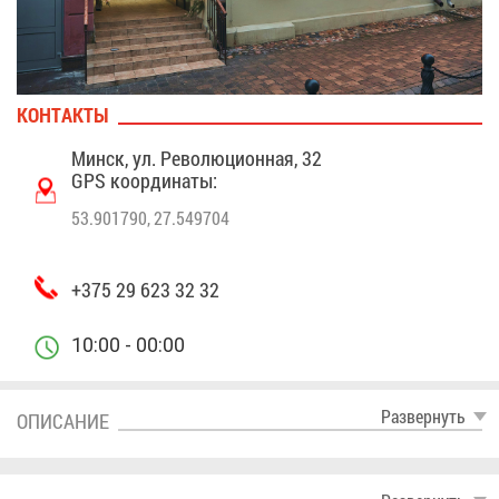
КОН­ТАК­ТЫ
Минск, ул. Ре­во­лю­ци­он­ная, 32
GPS ко­ор­ди­на­ты:
53.901790, 27.549704
+375 29 623 32 32
10:00 - 00:00
Раз­вер­нуть
ОПИ­СА­НИЕ