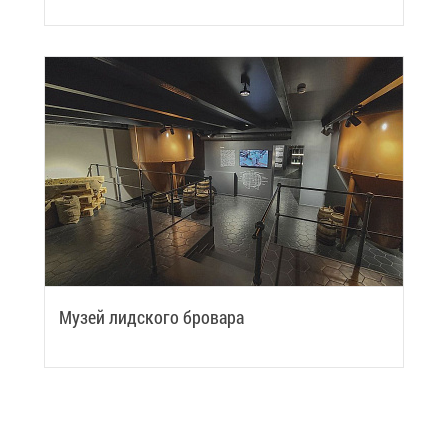
Му­зей лид­ско­го бро­ва­ра