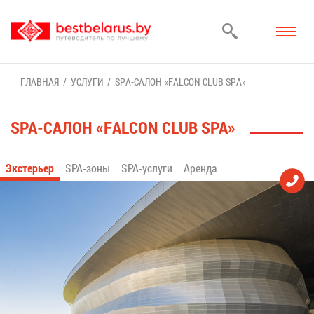
ГЛАВ­НАЯ
УСЛУ­ГИ
SPA-СА­ЛОН «FALCON CLUB SPA»
SPA-СА­ЛОН «FALCON CLUB SPA»
Экс­те­рьер
SPA-зо­ны
SPA-услу­ги
Арен­да