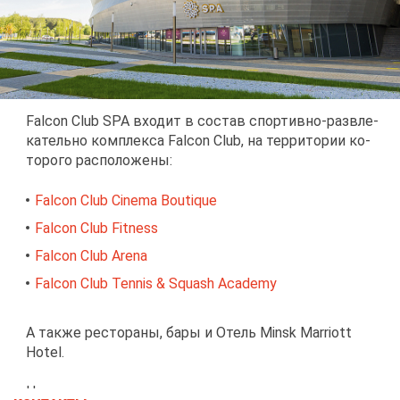
Falcon Club SPA вхо­дит в со­став спор­тив­но-раз­вле­
ка­тель­но ком­плек­са Falcon Club, на тер­ри­то­рии ко­
то­ро­го рас­по­ло­же­ны:
Falcon Club Cinema Boutique
Falcon Club Fitness
Falcon Club Arena
Falcon Club Tennis & Squash Academy
А та­к­же ре­сто­ра­ны, ба­ры и Отель Minsk Marriott
Hotel.
На тер­ри­то­рии ком­плек­са есть от­кры­тая пар­ков­ка,