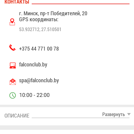
КОН­ТАК­ТЫ
а та­к­же кры­тый, отап­ли­ва­е­мый пар­кинг на 284 ма­
ши­но­ме­ста.
г. Минск, пр-т По­бе­ди­те­лей, 20
GPS ко­ор­ди­на­ты:
53.932712, 27.510501
+375 44 771 00 78
falconclub.by
spa@​fal​conc​lub.​by
10:00 - 22:00
Раз­вер­нуть
ОПИ­СА­НИЕ