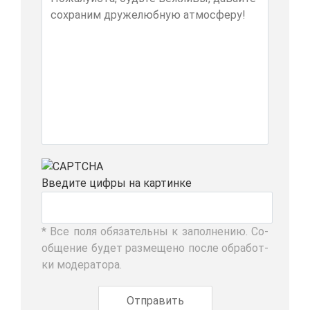
Вве­ди­те циф­ры на кар­тин­ке
* Все по­ля обя­за­тель­ны к за­пол­не­нию. Со­
об­ще­ние бу­дет раз­ме­ще­но по­сле об­ра­бот­
ки мо­де­ра­то­ра.