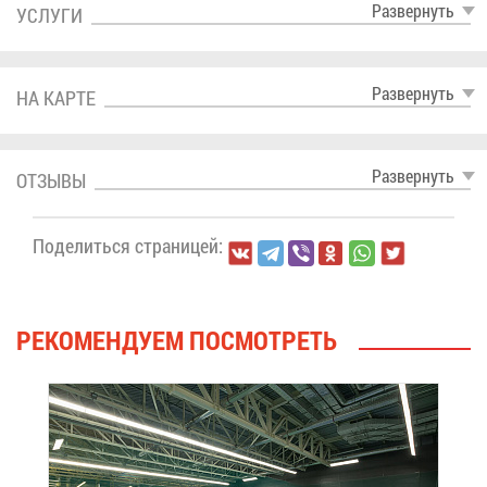
Раз­вер­нуть
УСЛУ­ГИ
Раз­вер­нуть
НА КАР­ТЕ
Раз­вер­нуть
ОТ­ЗЫ­ВЫ
По­де­лить­ся стра­ни­цей:
РЕ­КО­МЕН­ДУ­ЕМ ПО­СМОТ­РЕТЬ