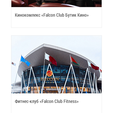
Ки­но­ком­лекс «Falcon Club Бу­тик Ки­но»
Фит­нес-клуб «Falcon Club Fitness»