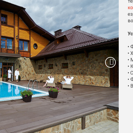
те
к
ез
во
Ус
• 
• 
• 
• 
• 
• 
• 