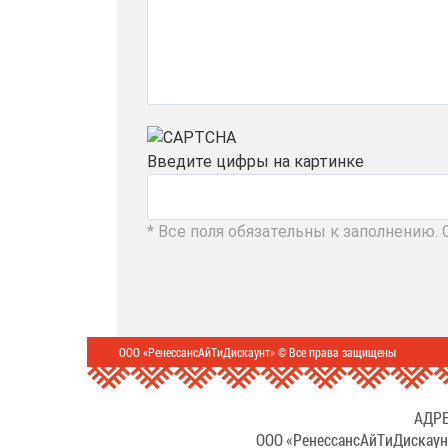
Введите цифры на картинке
* Все поля обязательны к заполнению.
ООО «РенессансАйТиДискаунт» © Все права защищены
АДРЕ
ООО «РенессансАйТиДискаун