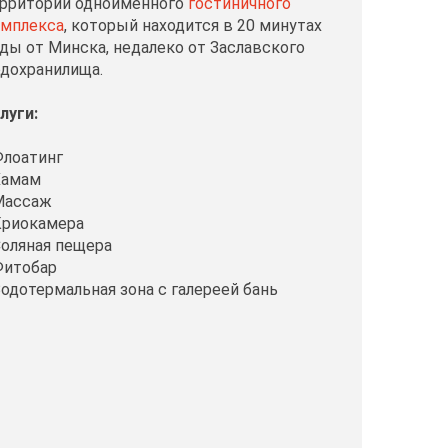
рритории одноимённого
гостиничного
омплекса
, который находится в 20 минутах
ды от Минска, недалеко от Заславского
дохранилища.
луги:
Флоатинг
Хамам
Массаж
Криокамера
Соляная пещера
Фитобар
Водотермальная зона с галереей бань