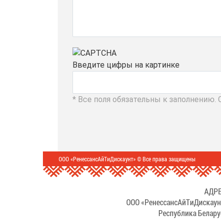
Введите цифры на картинке
* Все поля обязательны к заполнению.
ООО «РенессансАйТиДискаунт» © Все права защищены
АДРЕ
ООО «РенессансАйТиДискаун
Республика Белару