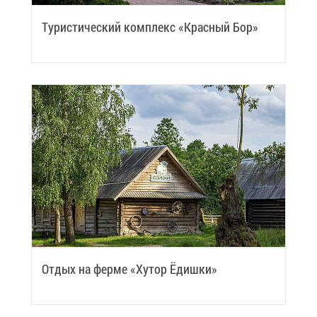
Ту­ри­сти­че­ский ком­плекс «Крас­ный Бор»
От­дых на фер­ме «Ху­тор Ёдиш­ки»