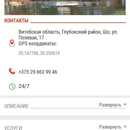
КОН­ТАК­ТЫ
Ви­теб­ская об­ласть, Глу­бок­ский рай­он, Шо, ул.
По­ле­вая, 17
GPS ко­ор­ди­на­ты:
55.167786, 28.250614
+375 29 663 99 46
24/7
Раз­вер­нуть
ОПИ­СА­НИЕ
Раз­вер­нуть
УСЛУ­ГИ