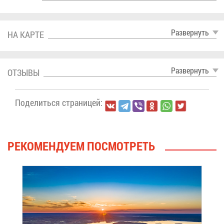
Раз­вер­нуть
НА КАР­ТЕ
Раз­вер­нуть
ОТ­ЗЫ­ВЫ
По­де­лить­ся стра­ни­цей:
РЕ­КО­МЕН­ДУ­ЕМ ПО­СМОТ­РЕТЬ