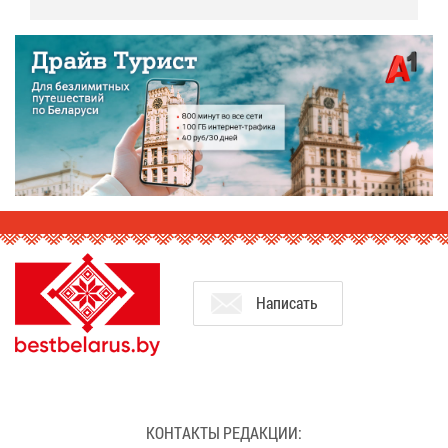
На­пи­сать
КОН­ТАК­ТЫ РЕ­ДАК­ЦИИ: