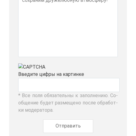
Вве­ди­те циф­ры на кар­тин­ке
* Все по­ля обя­за­тель­ны к за­пол­не­нию. Со­
об­ще­ние бу­дет раз­ме­ще­но по­сле об­ра­бот­
ки мо­де­ра­то­ра.