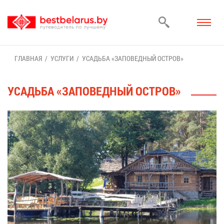
ГЛАВ­НАЯ
УСЛУ­ГИ
УСАДЬ­БА «ЗА­ПО­ВЕД­НЫЙ ОСТ­РОВ»
УСАДЬ­БА «ЗА­ПО­ВЕД­НЫЙ ОСТ­РОВ»