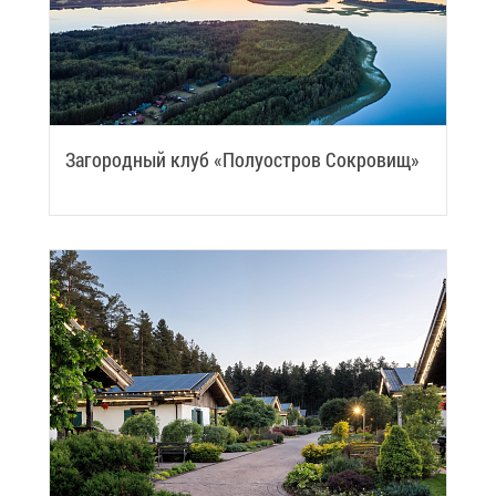
За­го­род­ный клуб «По­лу­ост­ров Со­кро­вищ»