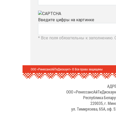
Введите цифры на картинке
* Все поля обязательны к заполнению.
ООО «РенессансАйТиДискаунт» © Все права защищены
АДРЕ
ООО «РенессансАйТиДискаун
Республика Белару
220035, г. Мин
ул. Тимирязева, 65А, оф. 