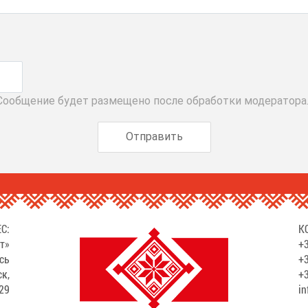
 Сообщение будет размещено после обработки модератора
С:
К
т»
+3
сь
+3
ск,
+3
529
in