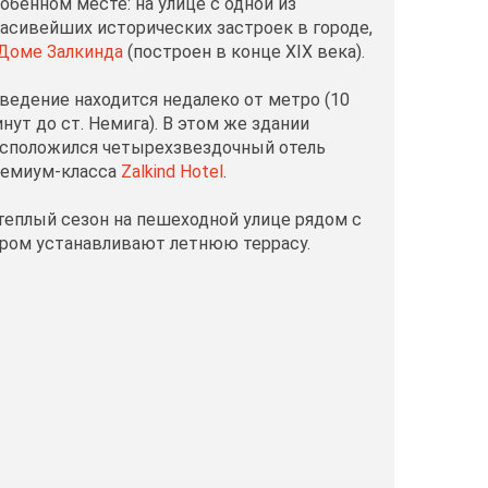
обенном месте: на улице с одной из
асивейших исторических застроек в городе,
Доме Залкинда
(построен в конце XIX века).
ведение находится недалеко от метро (10
нут до ст. Немига). В этом же здании
сположился четырехзвездочный отель
ремиум-класса
Zalkind Hot
el
.
теплый сезон на пешеходной улице рядом с
ром устанавливают летнюю террасу.