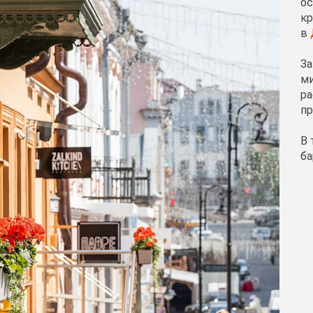
ос
кр
в
За
ми
ра
п
В 
ба