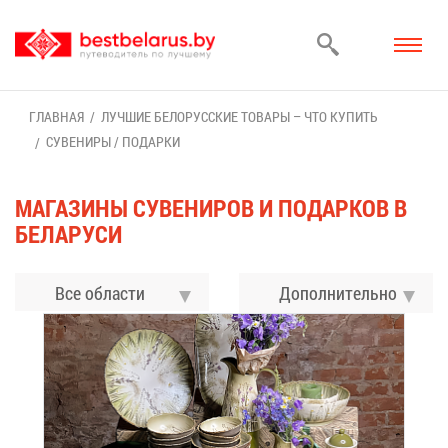
ГЛАВ­НАЯ
ЛУЧ­ШИЕ БЕ­ЛО­РУС­СКИЕ ТО­ВА­РЫ – ЧТО КУ­ПИТЬ
СУ­ВЕ­НИ­РЫ / ПО­ДАР­КИ
МА­ГА­ЗИ­НЫ СУ­ВЕ­НИ­РОВ И ПО­ДАР­КОВ В
БЕ­ЛА­РУ­СИ
Все области
До­пол­ни­тель­но