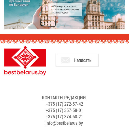
На­пи­сать
КОН­ТАК­ТЫ РЕ­ДАК­ЦИИ:
+375 (17) 272-57-42
+375 (17) 357-58-01
+375 (17) 374-60-21
info@​bes​tbel​arus.​by