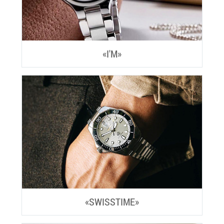
«I'M»
«SWISSTIME»