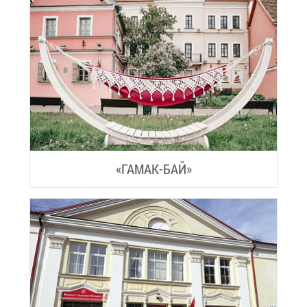
«ГА­МАК-БАЙ»