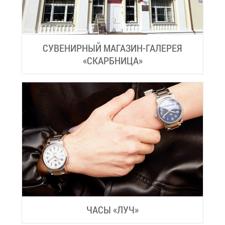
СУ­ВЕ­НИР­НЫЙ МА­ГА­ЗИН-ГА­ЛЕ­РЕЯ
«СКАРБ­НИ­ЦА»
ЧА­СЫ
«ЛУЧ»