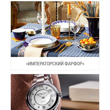
«ИМ­ПЕ­РА­ТОР­СКИЙ ФАР­ФОР»