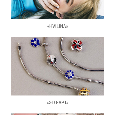
«HVILINA»
«ЭГО-АРТ»