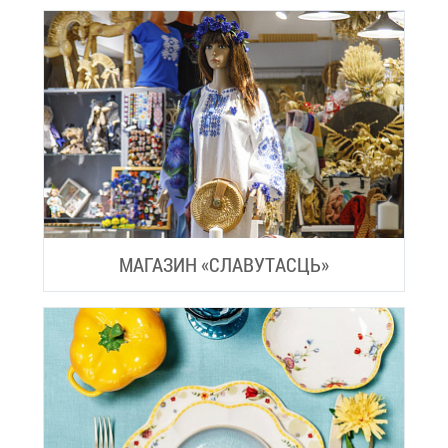
МА­ГА­ЗИН «СЛА­ВУ­ТАС­ЦЬ»