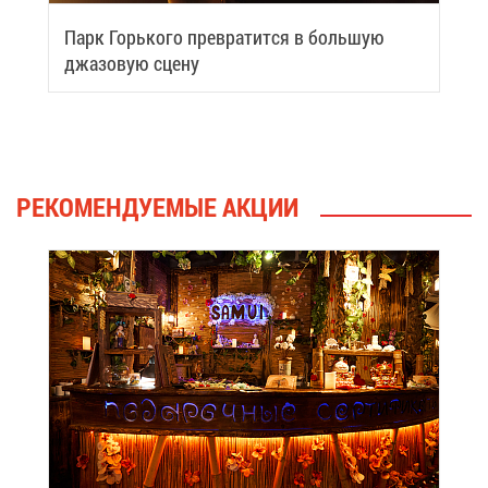
Парк Горь­ко­го пре­вра­тит­ся в боль­шую
джа­зо­вую сце­ну
РЕ­КО­МЕН­ДУ­Е­МЫЕ АК­ЦИИ