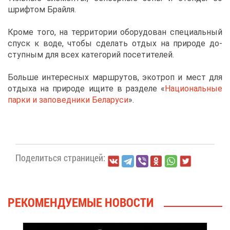
шриф­том Брай­ля.
Кро­ме то­го, на тер­ри­то­рии обо­ру­до­ван спе­ци­аль­ный
спуск к во­де, что­бы сде­лать от­дых на при­ро­де до­
ступ­ным для всех ка­те­го­рий по­се­ти­те­лей.
Боль­ше ин­те­рес­ных марш­ру­тов, эко­троп и мест для
от­ды­ха на при­ро­де ищи­те в раз­де­ле «
На­ци­о­наль­ные
пар­ки и за­по­вед­ни­ки Бе­ла­ру­си
».
По­де­лить­ся стра­ни­цей:
РЕ­КО­МЕН­ДУ­Е­МЫЕ НО­ВО­СТИ