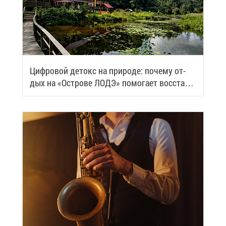
Циф­ро­вой де­токс на при­ро­де: по­че­му от­
дых на «Ост­ро­ве ЛОДЭ» по­мо­га­ет вос­ста­но­
вить си­лы