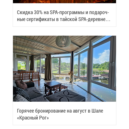
Скид­ка 30% на SPA-про­грам­мы и по­да­роч­
ные сер­ти­фи­ка­ты в тай­ской SPA-де­ревне
Samui
Го­ря­чее бро­ни­ро­ва­ние на ав­густ в Ша­ле
«Крас­ный Рог»