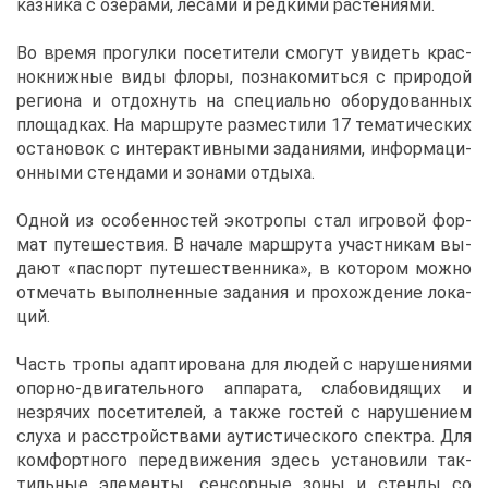
каз­ни­ка с озё­ра­ми, ле­са­ми и ред­ки­ми рас­те­ни­я­ми.
Во вре­мя про­гул­ки по­се­ти­те­ли смо­гут уви­деть крас­
но­книж­ные ви­ды фло­ры, по­зна­ко­мить­ся с при­ро­дой
ре­ги­о­на и от­дох­нуть на спе­ци­аль­но обо­ру­до­ван­ных
пло­щад­ках. На марш­ру­те раз­ме­сти­ли 17 те­ма­ти­че­ских
оста­но­вок с ин­тер­ак­тив­ны­ми за­да­ни­я­ми, ин­фор­ма­ци­
он­ны­ми стен­да­ми и зо­на­ми от­ды­ха.
Од­ной из осо­бен­но­стей эко­тро­пы стал иг­ро­вой фор­
мат пу­те­ше­ствия. В на­ча­ле марш­ру­та участ­ни­кам вы­
да­ют «пас­порт пу­те­ше­ствен­ни­ка», в ко­то­ром мож­но
от­ме­чать вы­пол­нен­ные за­да­ния и про­хож­де­ние ло­ка­
ций.
Часть тро­пы адап­ти­ро­ва­на для лю­дей с на­ру­ше­ни­я­ми
опор­но-дви­га­тель­но­го ап­па­ра­та, сла­бо­ви­дя­щих и
незря­чих по­се­ти­те­лей, а та­к­же го­стей с на­ру­ше­ни­ем
слу­ха и рас­строй­ства­ми аути­сти­че­ско­го спек­тра. Для
ком­форт­но­го пе­ре­дви­же­ния здесь уста­но­ви­ли так­
тиль­ные эле­мен­ты, сен­сор­ные зо­ны и стен­ды со