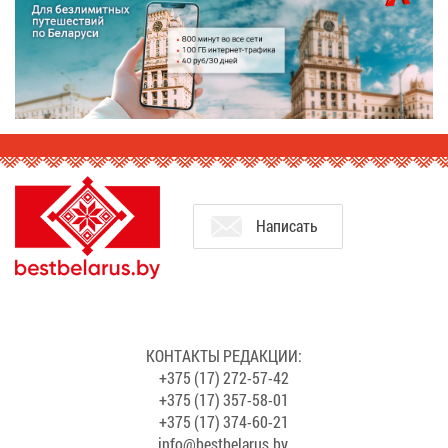
На­пи­сать
КОН­ТАК­ТЫ РЕ­ДАК­ЦИИ:
+375 (17) 272-57-42
+375 (17) 357-58-01
+375 (17) 374-60-21
info@​bes​tbel​arus.​by