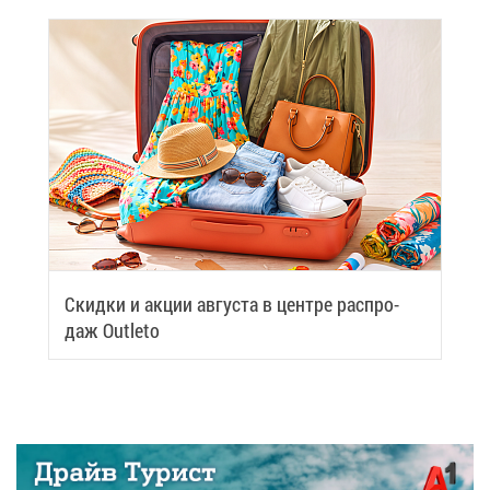
Скид­ки и ак­ции ав­гу­ста в цен­тре рас­про­
даж Outleto