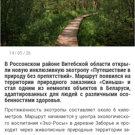
14 / 05 / 26
В Рос­сон­ском рай­оне Ви­теб­ской об­ла­сти от­кры­
ли но­вую ин­клю­зив­ную эко­тро­пу «Пу­те­ше­ствие в
при­ро­ду без пре­пят­ствий». Марш­рут по­явил­ся на
тер­ри­то­рии при­род­но­го за­каз­ни­ка «Синь­ша» и
стал од­ним из немно­гих объ­ек­тов в Бе­ла­ру­си,
адап­ти­ро­ван­ных для лю­дей с раз­лич­ны­ми осо­
бен­но­стя­ми здо­ро­вья.
Про­тя­жён­ность эко­тро­пы со­став­ля­ет око­ло 6 ки­ло­
мет­ров. Марш­рут на­чи­на­ет­ся у цен­тра эко­ло­ги­че­ско­
го вос­пи­та­ния «Эко-Ро­сы» в де­ревне За­бо­рье и про­
хо­дит че­рез жи­во­пис­ные при­род­ные тер­ри­то­рии за­