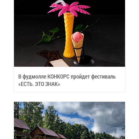
В фуд­мол­ле КОН­КОРС прой­дет фе­сти­валь
«ЕСТЬ. ЭТО ЗНАК»