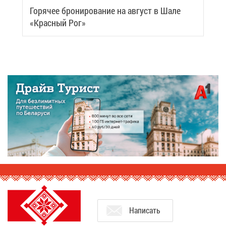
Го­ря­чее бро­ни­ро­ва­ние на ав­густ в Ша­ле
«Крас­ный Рог»
На­пи­сать