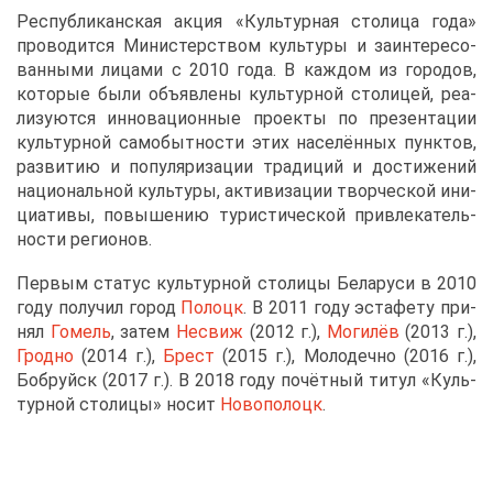
Рес­пуб­ли­кан­ская ак­ция «Куль­тур­ная сто­ли­ца го­да»
про­во­дит­ся Ми­ни­стер­ством куль­ту­ры и за­ин­те­ре­со­
ван­ны­ми ли­ца­ми с 2010 го­да. В каж­дом из го­ро­дов,
ко­то­рые бы­ли объ­яв­ле­ны куль­тур­ной сто­ли­цей, ре­а­
ли­зу­ют­ся ин­но­ва­ци­он­ные про­ек­ты по пре­зен­та­ции
куль­тур­ной са­мо­быт­но­сти этих на­се­лён­ных пунк­тов,
раз­ви­тию и по­пу­ля­ри­за­ции тра­ди­ций и до­сти­же­ний
на­ци­о­наль­ной куль­ту­ры, ак­ти­ви­за­ции твор­че­ской ини­
ци­а­ти­вы, по­вы­ше­нию ту­ри­сти­че­ской при­вле­ка­тель­
но­сти ре­ги­о­нов.
Пер­вым ста­тус куль­тур­ной сто­ли­цы Бе­ла­ру­си в 2010
го­ду по­лу­чил го­род
По­лоцк
. В 2011 го­ду эс­та­фе­ту при­
нял
Го­мель
, за­тем
Несвиж
(2012 г.),
Мо­ги­лёв
(2013 г.),
Грод­но
(2014 г.),
Брест
(2015 г.), Мо­ло­деч­но (2016 г.),
Боб­руйск (2017 г.). В 2018 го­ду по­чёт­ный ти­тул «Куль­
тур­ной сто­ли­цы» но­сит
Но­во­по­лоцк
.