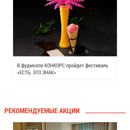
В фуд­мол­ле КОН­КОРС прой­дет фе­сти­валь
«ЕСТЬ. ЭТО ЗНАК»
РЕ­КО­МЕН­ДУ­Е­МЫЕ АК­ЦИИ