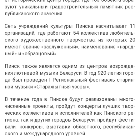
зу­ют уни­каль­ный гра­до­стро­и­тель­ный па­мят­ник рес­
пуб­ли­кан­ско­го зна­че­ния.
Сеть учре­жде­ний куль­ту­ры Пин­ска на­счи­ты­ва­ет 11
ор­га­ни­за­ций, где ра­бо­та­ют 54 кол­лек­ти­ва лю­би­тель­
ско­го ху­до­же­ствен­но­го твор­че­ства, из ко­то­рых 20
име­ют зва­ние «за­слу­жен­ный», на­име­но­ва­ние «на­род­
ный» и «об­раз­цо­вый».
Пинск та­к­же яв­ля­ет­ся од­ним из цен­тров воз­рож­де­
ния лют­не­вой му­зы­ки Бе­ла­ру­си. В год 920-ле­тия го­ро­
да был про­ве­дён I Ре­ги­о­наль­ный фе­сти­валь ста­рин­
ной му­зы­ки «Ста­ра­жыт­ныя ўзо­ры».
В те­че­ние го­да в Пин­ске бу­дут ре­а­ли­зо­ва­ны мно­го­
чис­лен­ные про­ек­ты, прой­дут кон­цер­ты луч­ших твор­
че­ских кол­лек­ти­вов и ис­пол­ни­те­лей как Пин­ско­го ре­
ги­о­на, так и дру­гих го­ро­дов Бе­ла­ру­си, прой­дут фе­сти­
ва­ли, кон­кур­сы, вы­став­ки об­ласт­но­го, рес­пуб­ли­кан­
ско­го и меж­ду­на­род­но­го уров­ней.