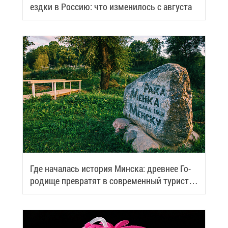
езд­ки в Рос­сию: что из­ме­ни­лось с ав­гу­ста
Где на­ча­лась ис­то­рия Мин­ска: древ­нее Го­
ро­ди­ще пре­вра­тят в со­вре­мен­ный ту­ри­сти­
че­ский центр