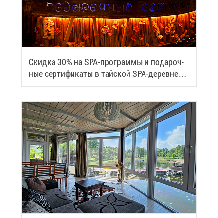
Скид­ка 30% на SPA-про­грам­мы и по­да­роч­
ные сер­ти­фи­ка­ты в тай­ской SPA-де­ревне
Samui