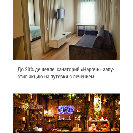
До 20% де­шев­ле: са­на­то­рий «На­рочь» за­пу­
стил ак­цию на пу­тев­ки с ле­че­ни­ем