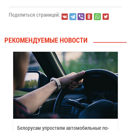
По­де­лить­ся стра­ни­цей:
РЕ­КО­МЕН­ДУ­Е­МЫЕ НО­ВО­СТИ
Бе­ло­ру­сам упро­сти­ли ав­то­мо­биль­ные по­