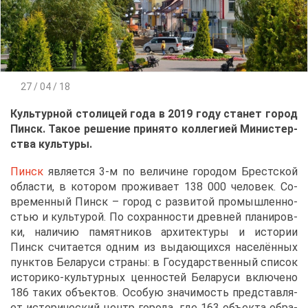
27 / 04 / 18
Куль­тур­ной сто­ли­цей го­да в 2019 го­ду ста­нет го­род
Пинск. Та­кое ре­ше­ние при­ня­то кол­ле­ги­ей Ми­ни­стер­
ства куль­ту­ры.
Пинск
яв­ля­ет­ся 3-м по ве­ли­чине го­ро­дом Брест­ской
об­ла­сти, в ко­то­ром про­жи­ва­ет 138 000 че­ло­век. Со­
вре­мен­ный Пинск – го­род с раз­ви­той про­мыш­лен­но­
стью и куль­ту­рой. По со­хран­но­сти древ­ней пла­ни­ров­
ки, на­ли­чию па­мят­ни­ков ар­хи­тек­ту­ры и ис­то­рии
Пинск счи­та­ет­ся од­ним из вы­да­ю­щих­ся на­се­лён­ных
пунк­тов Бе­ла­ру­си стра­ны: в Го­су­дар­ствен­ный спи­сок
ис­то­ри­ко-куль­тур­ных цен­но­стей Бе­ла­ру­си вклю­че­но
186 та­ких объ­ек­тов. Осо­бую зна­чи­мость пред­став­ля­
ет ис­то­ри­че­ский центр го­ро­да, где 163 объ­ек­та об­ра­