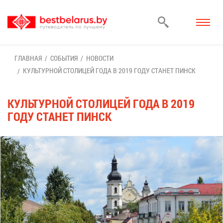
ГЛАВ­НАЯ
СО­БЫ­ТИЯ
НО­ВО­СТИ
КУЛЬ­ТУР­НОЙ СТО­ЛИ­ЦЕЙ ГО­ДА В 2019 ГО­ДУ СТА­НЕТ ПИНСК
КУЛЬ­ТУР­НОЙ СТО­ЛИ­ЦЕЙ ГО­ДА В 2019
ГО­ДУ СТА­НЕТ ПИНСК