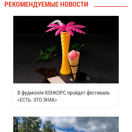
РЕ­КО­МЕН­ДУ­Е­МЫЕ НО­ВО­СТИ
В фуд­мол­ле КОН­КОРС прой­дет фе­сти­валь
«ЕСТЬ. ЭТО ЗНАК»