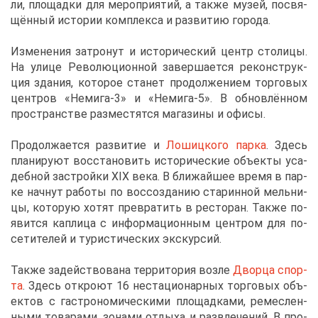
ли, пло­щад­ки для ме­ро­при­я­тий, а та­к­же му­зей, по­свя­
щён­ный ис­то­рии ком­плек­са и раз­ви­тию го­ро­да.
Из­ме­не­ния за­тро­нут и ис­то­ри­че­ский центр сто­ли­цы.
На ули­це Ре­во­лю­ци­он­ной за­вер­ша­ет­ся ре­кон­струк­
ция зда­ния, ко­то­рое ста­нет про­дол­же­ни­ем тор­го­вых
цен­тров «Неми­га-3» и «Неми­га-5». В об­нов­лён­ном
про­стран­стве раз­ме­стят­ся ма­га­зи­ны и офи­сы.
Про­дол­жа­ет­ся раз­ви­тие и
Ло­шиц­ко­го пар­ка
. Здесь
пла­ни­ру­ют вос­ста­но­вить ис­то­ри­че­ские объ­ек­ты уса­
деб­ной за­строй­ки XIX ве­ка. В бли­жай­шее вре­мя в пар­
ке нач­нут ра­бо­ты по вос­со­зда­нию ста­рин­ной мель­ни­
цы, ко­то­рую хо­тят пре­вра­тить в ре­сто­ран. Та­к­же по­
явит­ся кап­ли­ца с ин­фор­ма­ци­он­ным цен­тром для по­
се­ти­те­лей и ту­ри­сти­че­ских экс­кур­сий.
Та­к­же за­дей­ство­ва­на тер­ри­то­рия воз­ле
Двор­ца спор­
та
. Здесь от­кро­ют 16 неста­ци­о­нар­ных тор­го­вых объ­
ек­тов с га­стро­но­ми­че­ски­ми пло­щад­ка­ми, ре­мес­лен­
ны­ми то­ва­ра­ми, зо­на­ми от­ды­ха и раз­вле­че­ний. В про­