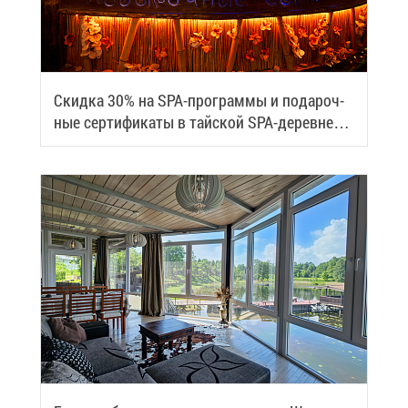
Скид­ка 30% на SPA-про­грам­мы и по­да­роч­
ные сер­ти­фи­ка­ты в тай­ской SPA-де­ревне
Samui