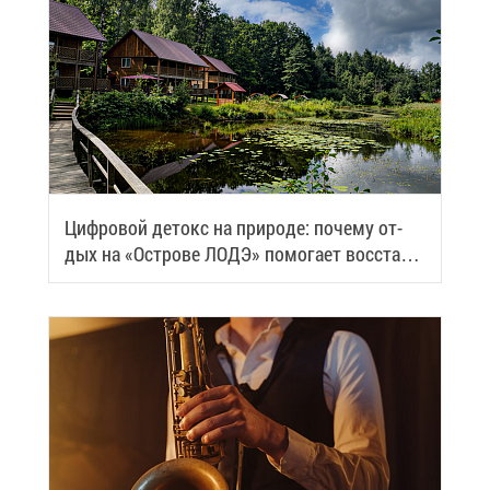
Циф­ро­вой де­токс на при­ро­де: по­че­му от­
дых на «Ост­ро­ве ЛОДЭ» по­мо­га­ет вос­ста­но­
вить си­лы