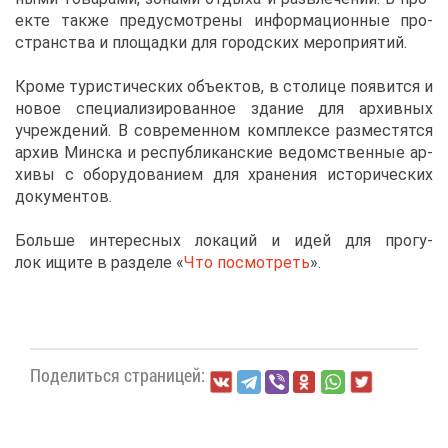
ек­те та­к­же преду­смот­ре­ны ин­фор­ма­ци­он­ные про­
стран­ства и пло­щад­ки для го­род­ских ме­ро­при­я­тий.
Кро­ме ту­ри­сти­че­ских объ­ек­тов, в сто­ли­це по­явит­ся и
но­вое спе­ци­а­ли­зи­ро­ван­ное зда­ние для ар­хив­ных
учре­жде­ний. В со­вре­мен­ном ком­плек­се раз­ме­стят­ся
ар­хив Мин­ска и рес­пуб­ли­кан­ские ве­дом­ствен­ные ар­
хи­вы с обо­ру­до­ва­ни­ем для хра­не­ния ис­то­ри­че­ских
до­ку­мен­тов.
Боль­ше ин­те­рес­ных ло­ка­ций и идей для про­гу­
лок ищи­те в раз­де­ле «
Что по­смот­реть
».
По­де­лить­ся стра­ни­цей: