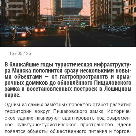
16 / 05 / 26
В бли­жай­шие го­ды ту­ри­сти­че­ская ин­фра­струк­ту­
ра Мин­ска по­пол­нит­ся сра­зу несколь­ки­ми но­вы­
ми объ­ек­та­ми — от га­стро­про­странств и яр­ма­
роч­ных до­ми­ков до об­нов­лён­но­го Пи­ща­лов­ско­го
зам­ка и вос­ста­нов­лен­ных по­стро­ек в Ло­шиц­ком
пар­ке.
Од­ним из са­мых за­мет­ных про­ек­тов ста­нет раз­ви­тие
тер­ри­то­рии во­круг Пи­ща­лов­ско­го зам­ка. Ис­то­ри­че­
ское зда­ние пла­ни­ру­ют адап­ти­ро­вать под со­вре­мен­
ное куль­тур­но-ту­ри­сти­че­ское про­стран­ство. Здесь
по­явят­ся объ­ек­ты об­ще­ствен­но­го пи­та­ния и тор­гов­