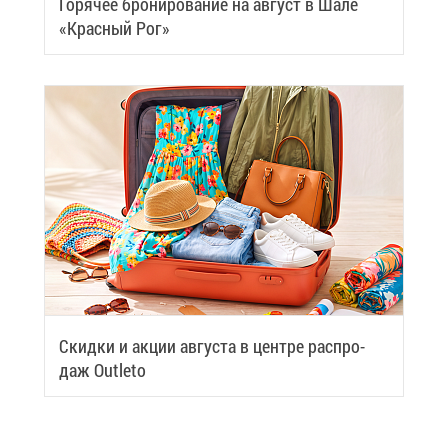
Го­ря­чее бро­ни­ро­ва­ние на ав­густ в Ша­ле
«Крас­ный Рог»
Скид­ки и ак­ции ав­гу­ста в цен­тре рас­про­
даж Outleto