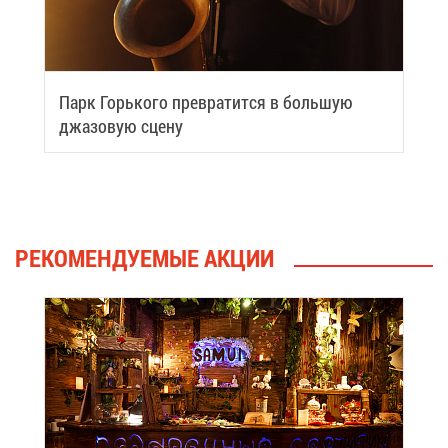
Парк Горь­ко­го пре­вра­тит­ся в боль­шую
джа­зо­вую сце­ну
РЕ­КО­МЕН­ДУ­Е­МЫЕ АК­ЦИИ