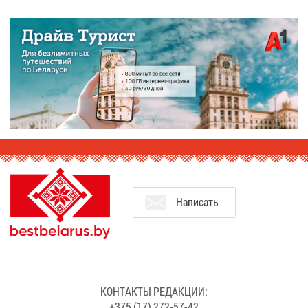
На­пи­сать
КОН­ТАК­ТЫ РЕ­ДАК­ЦИИ:
+375 (17) 272-57-42