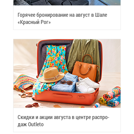
Го­ря­чее бро­ни­ро­ва­ние на ав­густ в Ша­ле
«Крас­ный Рог»
Скид­ки и ак­ции ав­гу­ста в цен­тре рас­про­
даж Outleto