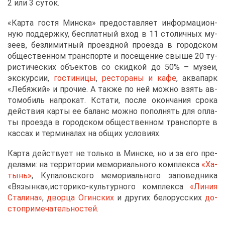
2 или 3 су­ток.
«Кар­та го­стя Мин­ска» предо­став­ля­ет ин­фор­ма­ци­он­
ную под­держ­ку, бес­плат­ный вход в 11 сто­лич­ных му­
зеев, без­ли­мит­ный про­езд­ной про­ез­да в го­род­ском
об­ще­ствен­ном транс­пор­те и по­се­ще­ние свы­ше 20 ту­
ри­сти­че­ских объ­ек­тов со скид­кой до 50% – му­зеи,
экс­кур­сии,
го­сти­ни­цы
,
ре­сто­ра­ны и
ка­фе
, ак­ва­парк
«Ле­бя­жий» и про­чие. А та­к­же по ней мож­но взять ав­
то­мо­биль на­про­кат. Кста­ти, по­сле окон­ча­ния сро­ка
дей­ствия кар­ты ее ба­ланс мож­но по­пол­нять для опла­
ты про­ез­да в го­род­ском об­ще­ствен­ном транс­пор­те в
кас­сах и тер­ми­на­лах на об­щих усло­ви­ях.
Кар­та дей­ству­ет не толь­ко в Мин­ске, но и за его пре­
де­ла­ми: на тер­ри­то­рии ме­мо­ри­аль­но­го ком­плек­са
«Ха­
тынь»
, Ку­па­лов­ско­го ме­мо­ри­аль­но­го за­по­вед­ни­ка
«Вя­зын­ка»,ис­то­ри­ко-куль­тур­но­го ком­плек­са
«Ли­ния
Ста­ли­на»
,
двор­ца Огин­ских
и дру­гих бе­ло­рус­ских
до­
сто­при­ме­ча­тель­но­стей
.