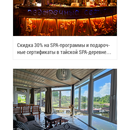
Скид­ка 30% на SPA-про­грам­мы и по­да­роч­
ные сер­ти­фи­ка­ты в тай­ской SPA-де­ревне
Samui