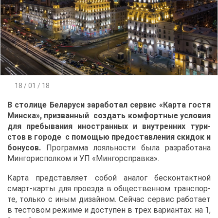
18 / 01 / 18
В сто­ли­це Бе­ла­ру­си за­ра­бо­тал сер­вис «Кар­та го­стя
Мин­ска», при­зван­ный со­здать ком­форт­ные усло­вия
для пре­бы­ва­ния ино­стран­ных и внут­рен­них ту­ри­
стов в го­ро­де с по­мо­щью предо­став­ле­ния ски­док и
бо­ну­сов.
Про­грам­ма ло­яль­но­сти бы­ла раз­ра­бо­та­на
Мин­гор­ис­пол­ком и УП «Мин­гор­справ­ка».
Кар­та пред­став­ля­ет со­бой ана­лог бес­кон­такт­ной
смарт-кар­ты для про­ез­да в об­ще­ствен­ном транс­пор­
те, толь­ко с иным ди­зай­ном. Сей­час сер­вис ра­бо­та­ет
в те­сто­вом ре­жи­ме и до­сту­пен в трех ва­ри­ан­тах: на 1,