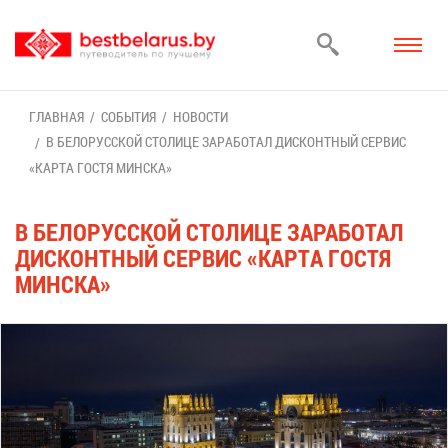
ГЛАВ­НАЯ
СО­БЫ­ТИЯ
НО­ВО­СТИ
В БЕ­ЛО­РУС­СКОЙ СТО­ЛИ­ЦЕ ЗА­РА­БО­ТАЛ ДИС­КОНТ­НЫЙ СЕР­ВИС
«КАР­ТА ГО­СТЯ МИН­СКА»
В БЕ­ЛО­РУС­СКОЙ СТО­ЛИ­ЦЕ ЗА­РА­БО­ТАЛ
ДИС­КОНТ­НЫЙ СЕР­ВИС «КАР­ТА ГО­СТЯ
МИН­СКА»