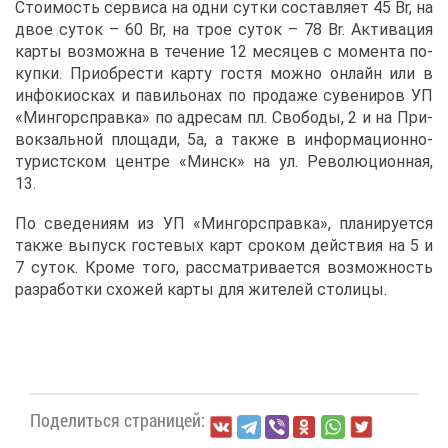
Сто­и­мость сер­ви­са на од­ни сут­ки со­став­ля­ет 45 Br, на
двое су­ток – 60 Br, на трое су­ток – 78 Br. Ак­ти­ва­ция
кар­ты воз­мож­на в те­че­ние 12 ме­ся­цев с мо­мен­та по­
куп­ки. При­об­ре­сти кар­ту го­стя мож­но он­лайн или в
ин­фо­ки­ос­ках и па­ви­льо­нах по про­да­же су­ве­ни­ров УП
«Мин­гор­справ­ка» по ад­ре­сам пл. Сво­бо­ды, 2 и на При­
вок­заль­ной пло­ща­ди, 5а, а та­к­же в ин­фор­ма­ци­он­но-
ту­рист­ском цен­тре «Минск» на ул. Ре­во­лю­ци­он­ная,
13.
По све­де­ни­ям из УП «Мин­гор­справ­ка», пла­ни­ру­ет­ся
та­к­же вы­пуск го­сте­вых карт сро­ком дей­ствия на 5 и
7 су­ток. Кро­ме то­го, рас­смат­ри­ва­ет­ся воз­мож­ность
раз­ра­бот­ки схо­жей кар­ты для жи­те­лей сто­ли­цы.
По­де­лить­ся стра­ни­цей: