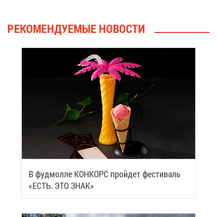
РЕ­КО­МЕН­ДУ­Е­МЫЕ НО­ВО­СТИ
В фуд­мол­ле КОН­КОРС прой­дет фе­сти­валь
«ЕСТЬ. ЭТО ЗНАК»