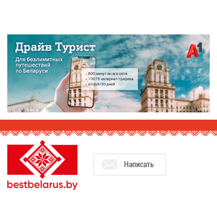
На­пи­сать