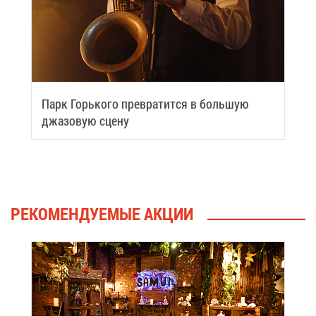
Парк Горь­ко­го пре­вра­тит­ся в боль­шую
джа­зо­вую сце­ну
РЕ­КО­МЕН­ДУ­Е­МЫЕ АК­ЦИИ