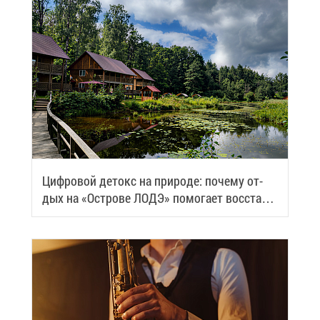
Циф­ро­вой де­токс на при­ро­де: по­че­му от­
дых на «Ост­ро­ве ЛОДЭ» по­мо­га­ет вос­ста­но­
вить си­лы