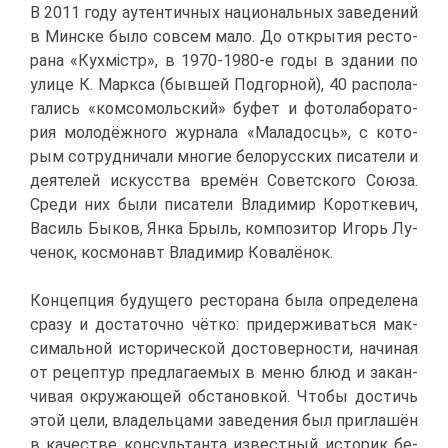
В 2011 го­ду аутен­тич­ных на­ци­о­наль­ных за­ве­де­ний
в Мин­ске бы­ло со­всем ма­ло. До от­кры­тия ре­сто­
ра­на «Кух­мiстр», в 1970-1980-е го­ды в зда­нии по
ули­це К. Марк­са (быв­шей Под­гор­ной), 40 рас­по­ла­
га­лись «ком­со­моль­ский» бу­фет и фо­то­ла­бо­ра­то­
рия мо­ло­дёж­но­го жур­на­ла «Ма­ла­до­с­ць», с ко­то­
рым со­труд­ни­ча­ли мно­гие бе­ло­рус­ских пи­са­те­ли и
де­я­те­лей ис­кус­ства вре­мён Со­вет­ско­го Со­ю­за.
Сре­ди них бы­ли пи­са­те­ли Вла­ди­мир Ко­рот­ке­вич,
Ва­силь Бы­ков, Ян­ка Брыль, ком­по­зи­тор Игорь Лу­
че­нок, кос­мо­навт Вла­ди­мир Ко­ва­лё­нок.
Кон­цеп­ция бу­ду­ще­го ре­сто­ра­на бы­ла опре­де­ле­на
сра­зу и до­ста­точ­но чёт­ко: при­дер­жи­вать­ся мак­
си­маль­ной ис­то­ри­че­ской до­сто­вер­но­сти, на­чи­ная
от ре­цеп­тур пред­ла­га­е­мых в ме­ню блюд и за­кан­
чи­вая окру­жа­ю­щей об­ста­нов­кой. Что­бы до­стичь
этой це­ли, вла­дель­ца­ми за­ве­де­ния был при­гла­шён
в ка­че­стве кон­суль­тан­та из­вест­ный ис­то­рик бе­