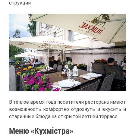
струк­ции.
В тёп­лое вре­мя го­да по­се­ти­те­ли ре­сто­ра­на име­ют
воз­мож­ность ком­форт­но от­дох­нуть и вку­сить и
ста­рин­ные блю­да на от­кры­той лет­ней тер­ра­се.
Ме­ню «Кух­мiст­ра»