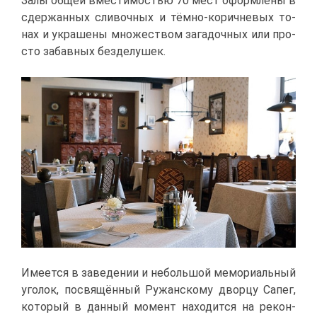
За­лы об­щей вме­сти­мо­стью 70 мест оформ­ле­ны в
сдер­жан­ных сли­воч­ных и тём­но-ко­рич­не­вых то­
нах и укра­ше­ны мно­же­ством за­га­доч­ных или про­
сто за­бав­ных без­де­лу­шек.
Име­ет­ся в за­ве­де­нии и неболь­шой ме­мо­ри­аль­ный
уго­лок, по­свя­щён­ный Ру­жан­ско­му двор­цу Са­пег,
ко­то­рый в дан­ный мо­мент на­хо­дит­ся на ре­кон­