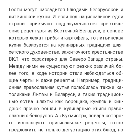
Го­сти мо­гут на­сла­дит­ся блю­да­ми бе­ло­рус­ской и
лит­вин­ской кух­ни. И ес­ли под на­ци­о­наль­ной едой
стра­ны при­выч­но под­ра­зу­ме­ва­ют­ся кре­стьян­
ские ре­цеп­ту­ры из Во­сточ­ной Бе­ла­ру­си, в ос­но­ве
ко­то­рых ле­жат гри­бы и кар­то­фель, то лит­вин­ская
кух­ня ба­зи­ру­ет­ся на ку­ли­нар­ных тра­ди­ци­ях шля­
хет­ско­го ду­хо­вен­ства, за­жи­точ­но­го кре­стьян­ства
ВКЛ, что ха­рак­тер­но для Се­ве­ро-За­па­да стра­ны.
Меж­ду ни­ми не су­ще­ству­ют рез­ких раз­ли­чий, бо­
лее то­го, в хо­де ис­то­рии ста­ли на­блю­дать­ся об­
щие чер­ты и да­же ре­цеп­ты. На­при­мер, тра­ди­ци­
он­ная пра­во­слав­ная ку­тья по­лю­би­лась та­к­же ка­
то­ли­ка­ми Лит­вы и Бе­ла­ру­си, а та­кие тра­ди­ци­он­
ные яст­ва шлях­ты как ве­ре­ща­ка, кум­пяк и кин­
дзюк проч­но во­шли в ку­ли­нар­ные кни­ги пра­во­
слав­ных бе­ло­ру­сов. А «Кух­мистр», по­ва­ра ко­то­ро­
го ис­поль­зу­ют ори­ги­наль­ные ре­цеп­ты, го­тов
пред­ло­жить не толь­ко де­гу­ста­цию этих блюд, но