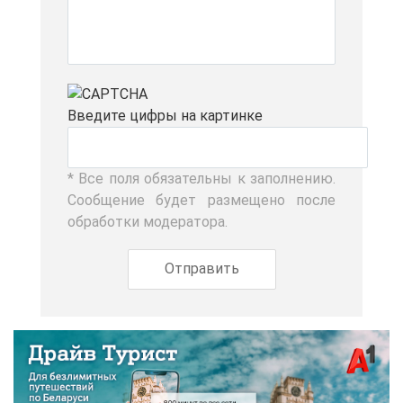
Вве­ди­те циф­ры на кар­тин­ке
* Все по­ля обя­за­тель­ны к за­пол­не­нию.
Со­об­ще­ние бу­дет раз­ме­ще­но по­сле
об­ра­бот­ки мо­де­ра­то­ра.