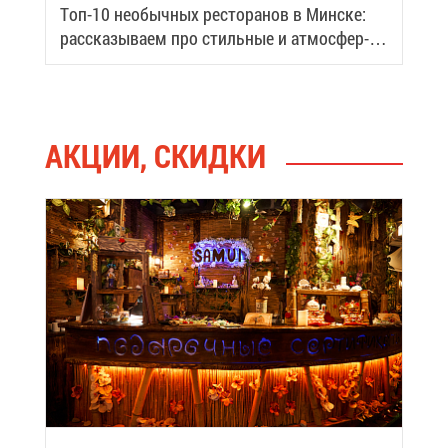
Топ-10 необыч­ных ре­сто­ра­нов в Мин­ске:
рас­ска­зы­ва­ем про стиль­ные и ат­мо­сфер­
ные ме­ста го­ро­да
АК­ЦИИ, СКИД­КИ