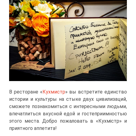
В ре­сто­ране «
Кух­мистр
» вы встре­ти­те един­ство
ис­то­рии и куль­ту­ры на сты­ке двух ци­ви­ли­за­ций,
смо­же­те по­зна­ко­мить­ся с ин­те­рес­ны­ми лю­дь­ми,
впе­чат­лить­ся вкус­ной едой и го­сте­при­им­но­стью
это­го ме­ста. Доб­ро по­жа­ло­вать в «Кух­мiстр» и
при­ят­но­го ап­пе­ти­та!