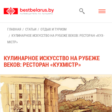
ГЛАВ­НАЯ
СТА­ТЬИ
ОТ­ДЫХ И ТУ­РИЗМ
КУ­ЛИ­НАР­НОЕ ИС­КУС­СТВО НА РУ­БЕ­ЖЕ ВЕ­КОВ: РЕ­СТО­РАН «КУХ­
МIСТР»
КУ­ЛИ­НАР­НОЕ ИС­КУС­СТВО НА РУ­БЕ­ЖЕ
ВЕ­КОВ: РЕ­СТО­РАН «КУХ­МIСТР»