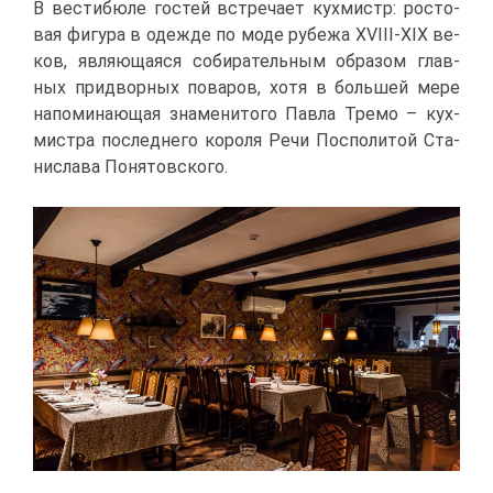
В ве­сти­бю­ле го­стей встре­ча­ет кух­мистр: ро­сто­
вая фи­гу­ра в одеж­де по мо­де ру­бе­жа XVIII-XIX ве­
ков, яв­ля­ю­ща­я­ся со­би­ра­тель­ным об­ра­зом глав­
ных при­двор­ных по­ва­ров, хо­тя в боль­шей ме­ре
на­по­ми­на­ю­щая зна­ме­ни­то­го Пав­ла Тре­мо – кух­
ми­ст­ра по­след­не­го ко­ро­ля Ре­чи Поспо­ли­той Ста­
ни­сла­ва По­ня­тов­ско­го.