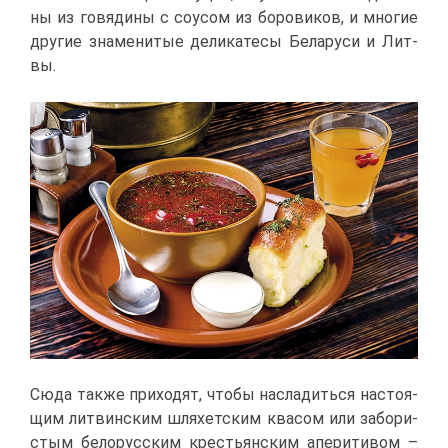
ны из го­вя­ди­ны с со­усом из бо­ро­ви­ков, и мно­гие
дру­гие зна­ме­ни­тые де­ли­ка­те­сы Бе­ла­ру­си и Лит­
вы.
Сю­да та­к­же при­хо­дят, что­бы на­сла­дить­ся на­сто­я­
щим лит­вин­ским шля­хет­ским ква­сом или за­бо­ри­
стым бе­ло­рус­ским кре­стьян­ским апе­ри­ти­вом –