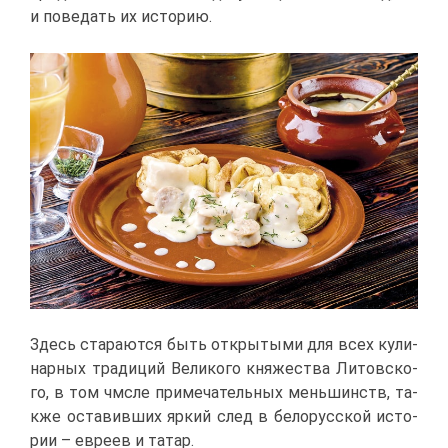
и по­ве­дать их ис­то­рию.
Здесь ста­ра­ют­ся быть от­кры­ты­ми для всех ку­ли­
нар­ных тра­ди­ций Ве­ли­ко­го кня­же­ства Ли­тов­ско­
го, в том чм­с­ле при­ме­ча­тель­ных мень­шинств, та­
к­же оста­вив­ших яр­кий след в бе­ло­рус­ской ис­то­
рии – ев­ре­ев и та­тар.