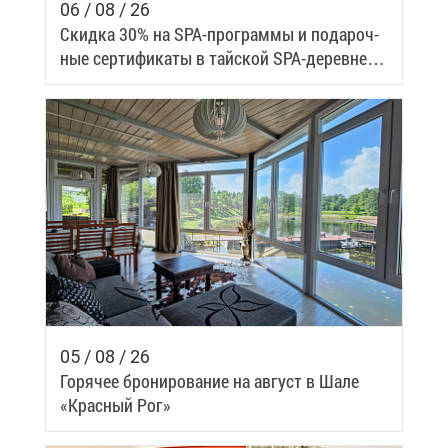
06 / 08 / 26
Скид­ка 30% на SPA-про­грам­мы и по­да­роч­
ные сер­ти­фи­ка­ты в тай­ской SPA-де­ревне
Samui
05 / 08 / 26
Го­ря­чее бро­ни­ро­ва­ние на ав­густ в Ша­ле
«Крас­ный Рог»