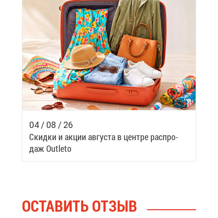
04 / 08 / 26
Скид­ки и ак­ции ав­гу­ста в цен­тре рас­про­
даж Outleto
ОСТА­ВИТЬ ОТ­ЗЫВ