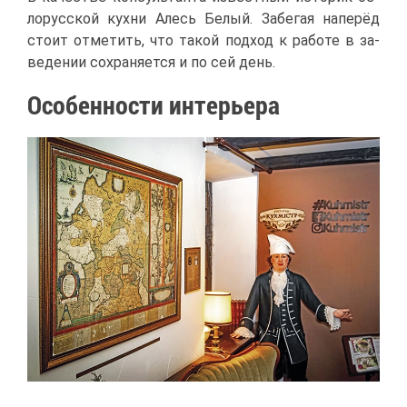
ло­рус­ской кух­ни Алесь Бе­лый. За­бе­гая на­пе­рёд
сто­ит от­ме­тить, что та­кой под­ход к ра­бо­те в за­
ве­де­нии со­хра­ня­ет­ся и по сей день.
Осо­бен­но­сти ин­те­рье­ра