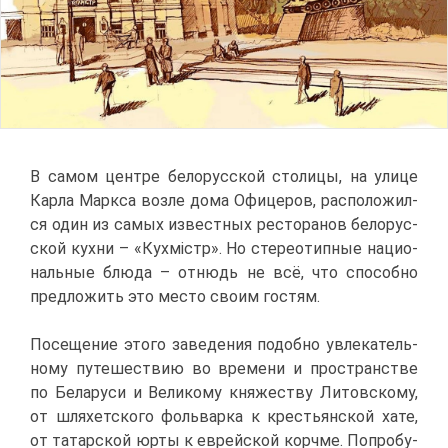
В са­мом цен­тре бе­ло­рус­ской сто­ли­цы, на ули­це
Кар­ла Марк­са воз­ле до­ма Офи­це­ров, рас­по­ло­жил­
ся один из са­мых из­вест­ных ре­сто­ра­нов бе­ло­рус­
ской кух­ни – «Кух­мiстр». Но сте­рео­тип­ные на­ци­о­
наль­ные блю­да – от­нюдь не всё, что спо­соб­но
пред­ло­жить это ме­сто сво­им го­стям.
По­се­ще­ние это­го за­ве­де­ния по­доб­но увле­ка­тель­
но­му пу­те­ше­ствию во вре­ме­ни и про­стран­стве
по Бе­ла­ру­си и Ве­ли­ко­му кня­же­ству Ли­тов­ско­му,
от шля­хет­ско­го фоль­вар­ка к кре­стьян­ской ха­те,
от та­тар­ской юр­ты к ев­рей­ской корч­ме. По­про­бу­