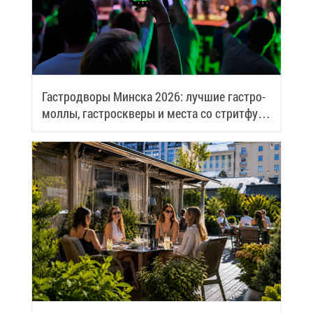
Га­стро­дво­ры Мин­ска 2026: луч­шие га­стро­
мол­лы, га­стро­скве­ры и ме­ста со стрит­фу­
дом