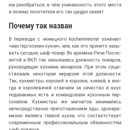
ем разо­брать­ся, в чём уни­каль­ность это­го ме­ста
и по­че­му по­се­ти­те­ли его так щед­ро хва­лят.
По­че­му так на­зван
В пе­ре­во­де с немец­ко­го küchenmeister озна­ча­ет
«ма­стер/хо­зя­ин кух­ни», или, как это при­ня­то на­зы­
вать се­год­ня, шеф-по­вар. Во вре­ме­на Ре­чи Поспо­
ли­той и ВКЛ так на­зы­ва­лась долж­ность по­ва­ров,
ру­ко­во­дя­щих кух­ня­ми мо­нар­хов. При этом су­ще­
ство­ва­ла неко­то­рая иерар­хия этой долж­но­сти.
Так, кух­ми­ст­ры ко­ро­лей и ко­ро­лев, кня­зей, а ино­
гда и ко­ро­ле­ви­чей от­ве­ча­ли за ка­че­ство и вкус
по­да­ва­е­мых яств и ко­ман­до­ва­ли ку­хон­ным пер­
со­на­лом. Кух­ми­ст­ры же маг­на­тов за­ни­ма­лись
непо­сред­ствен­но при­го­тов­ле­ни­ем еды, од­но­вре­
мен­но яв­ля­ясь гла­вой кух­ни, что со­от­вет­ству­ет
со­вре­мен­ным про­фес­си­о­наль­ным обя­зан­но­стям
шеф-по­ва­ров.