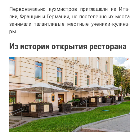
Пер­во­на­чаль­но кух­ми­ст­ров при­гла­ша­ли из Ита­
лии, Фран­ции и Гер­ма­нии, но по­сте­пен­но их ме­ста
за­ни­ма­ли та­лант­ли­вые мест­ные уче­ни­ки-ку­ли­на­
ры.
Из ис­то­рии от­кры­тия ре­сто­ра­на