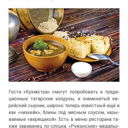
Го­сти «Кух­мiст­ра» смо­гут по­про­бо­вать и тра­ди­
ци­он­ные та­тар­ские кол­ду­ны, и зна­ме­ни­тый ев­
рей­ский сыр­ник, ши­ро­ко те­перь из­вест­ный ещё и
как «чиз­кейк», бли­ны под мяс­ным со­усом, на­зы­
ва­е­мые «ве­ре­ща­кой». Есть в ме­ню ре­сто­ра­на та­
к­же за­ви­ва­нец по-слуц­ки, «Ру­жан­ские» ме­да­льо­