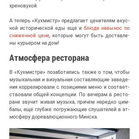
хре­но­ву­хой.
А те­перь «Кух­мистр» пред­ла­га­ет це­ни­те­лям вкус­
ной ис­то­ри­че­ской еды ещё и
блю­да на­вы­нос по
сни­жен­ной цене
, ко­то­рые мо­гут быть до­став­ле­
ны ку­рье­ром на дом!
Ат­мо­сфе­ра ре­сто­ра­на
В «Кух­ми­ст­ре» по­за­бо­ти­лись та­к­же о том, что­бы
му­зы­каль­ная и ви­зу­аль­ная со­став­ля­ю­щие за­ве­де­
ния кор­ре­ли­ро­ва­ли с по­зи­ци­я­ми ме­ню и со­от­вет­
ство­ва­ли об­щей кон­цеп­ции. По ве­че­рам в ре­сто­
ране зву­чит жи­вая му­зы­ка, при­чём неред­ко цим­
ба­лы, ещё глуб­же по­гру­жа­ю­щие слу­ша­те­лей в ат­
мо­сфе­ру до­ре­ва­лю­ци­он­но­го Мин­ска.