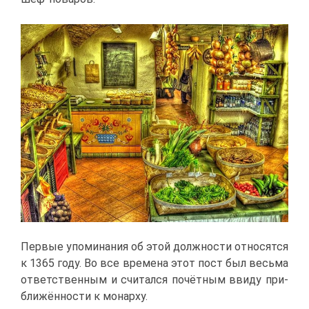
Пер­вые упо­ми­на­ния об этой долж­но­сти от­но­сят­ся
к 1365 го­ду. Во все вре­ме­на этот пост был весь­ма
от­вет­ствен­ным и счи­тал­ся по­чёт­ным вви­ду при­
бли­жён­но­сти к мо­нар­ху.