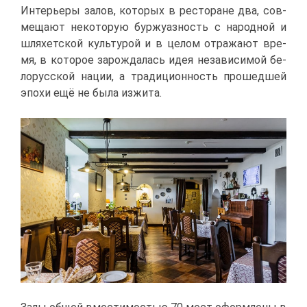
Ин­те­рье­ры за­лов, ко­то­рых в ре­сто­ране два, сов­
ме­ща­ют неко­то­рую бур­жу­аз­ность с на­род­ной и
шля­хет­ской куль­ту­рой и в це­лом от­ра­жа­ют вре­
мя, в ко­то­рое за­рож­да­лась идея неза­ви­си­мой бе­
ло­рус­ской на­ции, а тра­ди­ци­он­ность про­шед­шей
эпо­хи ещё не бы­ла из­жи­та.