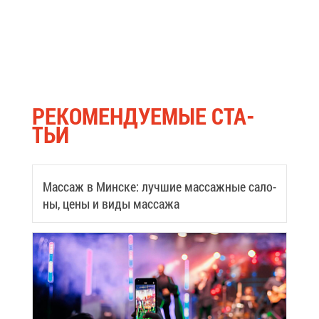
РЕ­КО­МЕН­ДУ­Е­МЫЕ СТА­
ТЬИ
Мас­саж в Мин­ске: луч­шие мас­саж­ные са­ло­
ны, це­ны и ви­ды мас­са­жа