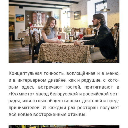
Кон­цеп­туль­ная точ­ность, во­пло­щён­ная и в ме­ню,
и в ин­те­рьер­ном ди­зайне, как и ра­ду­шие, с ко­то­
рым здесь встре­ча­ют го­стей, при­тя­ги­ва­ют в
«Кух­мистр» звёзд бе­ло­рус­ской и рос­сий­ской эст­
ра­ды, из­вест­ных об­ще­ствен­ных де­я­те­лей и пред­
при­ни­ма­те­лей. И каж­дый раз ре­сто­ран по­лу­ча­ет
всё но­вые вос­тор­жен­ные от­зы­вы.