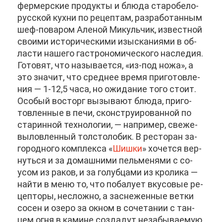
фер­мер­ские про­дук­ты и блю­да ста­ро­бе­ло­
рус­ской кух­ни по ре­цеп­там, раз­ра­бо­тан­ным
шеф-по­ва­ром Але­ной Ми­куль­чик, из­вест­ной
сво­и­ми ис­то­ри­че­ски­ми изыс­ка­ни­я­ми в об­
ла­сти на­ше­го га­стро­но­ми­че­ско­го на­сле­дия.
Го­то­вят, что на­зы­ва­ет­ся, «из-под но­жа», а
это зна­чит, что сред­нее вре­мя при­го­тов­ле­
ния — 1-12,5 ча­са, но ожи­да­ние то­го сто­ит.
Осо­бый вос­торг вы­зы­ва­ют блю­да, при­го­
тов­лен­ные в пе­чи, скон­стру­и­ро­ван­ной по
ста­рин­ной тех­но­ло­гии, — на­при­мер, све­же­
вы­лов­лен­ный тол­сто­ло­бик. В ре­сто­ран за­
го­род­но­го ком­плек­са «
Шиш­ки
» хо­чет­ся вер­
нуть­ся и за до­маш­ни­ми пель­ме­ня­ми с со­
усом из ра­ков, и за го­луб­ца­ми из кро­ли­ка —
най­ти в ме­ню то, что по­ба­лу­ет вку­со­вые ре­
цеп­то­ры, неслож­но, а за­сне­жен­ные вет­ки
со­сен и озе­ро за ок­ном в со­че­та­нии с тан­
цем ог­ня в ка­мине со­зда­дут неза­бы­ва­е­мую