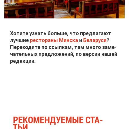
Хо­ти­те узнать боль­ше, что пред­ла­га­ют
луч­шие
ре­сто­ра­ны Мин­ска
и
Бе­ла­ру­си
?
Пе­ре­хо­ди­те по ссыл­кам, там мно­го за­ме­
ча­тель­ных пред­ло­же­ний, по вер­сии на­шей
ре­дак­ции.
РЕ­КО­МЕН­ДУ­Е­МЫЕ СТА­
ТЬИ