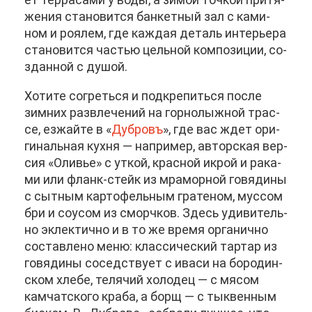
же­ния ста­но­вит­ся бан­кет­ный зал с ка­ми­
ном и ро­я­лем, где каж­дая де­таль ин­те­рье­ра
ста­но­вит­ся ча­стью цель­ной ком­по­зи­ции, со­
здан­ной с ду­шой.
Хо­ти­те со­греть­ся и под­кре­пить­ся по­сле
зим­них раз­вле­че­ний на гор­но­лыж­ной трас­
се, ез­жай­те в «
Дуб­ровъ
», где вас ждет ори­
ги­наль­ная кух­ня — на­при­мер, ав­тор­ская вер­
сия «Оли­вье» с ут­кой, крас­ной ик­рой и ра­ка­
ми или фланк-стейк из мра­мор­ной го­вя­ди­ны
с сыт­ным кар­то­фель­ным гра­те­ном, мус­сом
бри и со­усом из сморч­ков. Здесь уди­ви­тель­
но эк­лек­тич­но и в то же вре­мя ор­га­нич­но
со­став­ле­но ме­ню: клас­си­че­ский тар­тар из
го­вя­ди­ны со­сед­ству­ет с ива­си на бо­ро­дин­
ском хле­бе, те­ля­чий хо­ло­дец — с мя­сом
кам­чат­ско­го кра­ба, а борщ — с тык­вен­ным