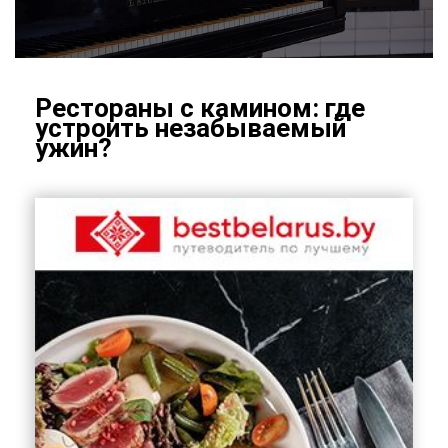
Ре­сто­ра­ны с ка­ми­ном: где
устро­ить неза­бы­ва­е­мый
ужин?