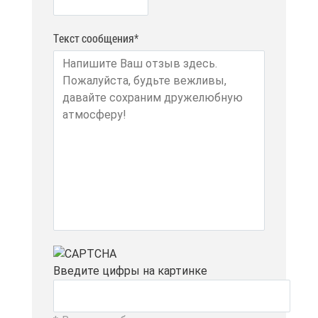
Текст сообщения*
Вве­ди­те циф­ры на кар­тин­ке