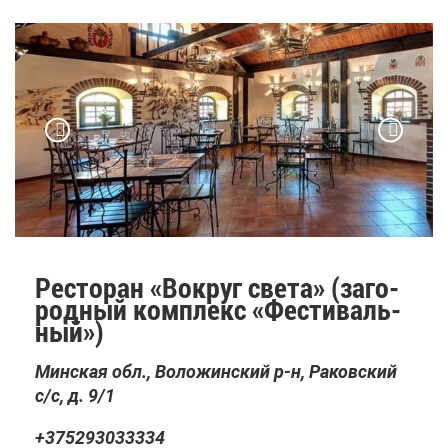
Ре­сто­ран «Во­круг све­та» (за­го­
род­ный ком­плекс «Фе­сти­валь­
ный»)
Мин­ская обл., Во­ло­жин­ский р-н, Ра­ков­ский
с/с, д. 9/1
+375293033334