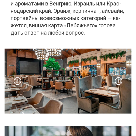
и аро­ма­та­ми в Вен­грию, Из­ра­иль или Крас­
но­дар­ский край. Оранж, кор­пин­нат, ай­свайн,
порт­вей­ны все­воз­мож­ных ка­те­го­рий — ка­
жет­ся, вин­ная кар­та «Ле­бя­жье­го» го­то­ва
дать от­вет на лю­бой во­прос.