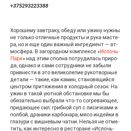
+375293223388
Хо­ро­ше­му зав­тра­ку, обе­ду или ужи­ну нуж­ны
не толь­ко от­лич­ные про­дук­ты и ру­ка ма­сте­
ра, но и еще один важ­ный ин­гре­ди­ент — ат­
мо­сфе­ра. В за­го­род­ном ком­плек­се «
Ис­лочь-
Парк
» над этим спол­на по­тру­ди­лась при­ро­
да, од­на­ко и са­ми со­труд­ни­ки не за­бы­ли
при­вне­сти в это ве­ли­ко­ле­пие ру­ко­твор­ные
де­та­ли — та­кие, как ка­мин, ста­но­вя­щий­ся
цен­тром при­тя­же­ния в хо­лод­ный се­зон. На
ужин в та­кой уют­ной об­ста­нов­ке мы бы
обя­за­тель­но вы­бра­ли что-то со­гре­ва­ю­щее,
при­да­ю­щее сил: гриб­ной суп с ли­сич­ка­ми и
пол­бой, дра­ни­ки кар­бо­на­ра, мя­со ин­дей­ки в
гла­зу­ри с виш­не­вым чат­ни. Нель­зя не от­ме­
тить, как ин­те­рес­но в ре­сто­ране «Ис­лочь-