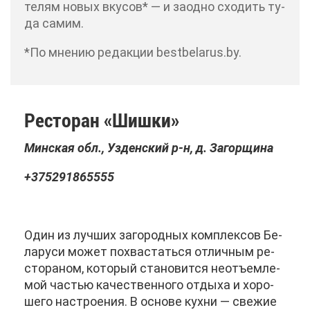
те­лям но­вых вку­сов* — и за­од­но схо­дить ту­
да са­мим.
*По мне­нию ре­дак­ции bestbelarus.by.
Ре­сто­ран «Шиш­ки»
Мин­ская обл., Уз­ден­ский р-н, д. За­гор­щи­на
+375291865555
Один из луч­ших за­го­род­ных ком­плек­сов Бе­
ла­ру­си мо­жет по­хва­стать­ся от­лич­ным ре­
сто­ра­ном, ко­то­рый ста­но­вит­ся неотъ­ем­ле­
мой ча­стью ка­че­ствен­но­го от­ды­ха и хо­ро­
ше­го на­стро­е­ния. В ос­но­ве кух­ни — све­жие