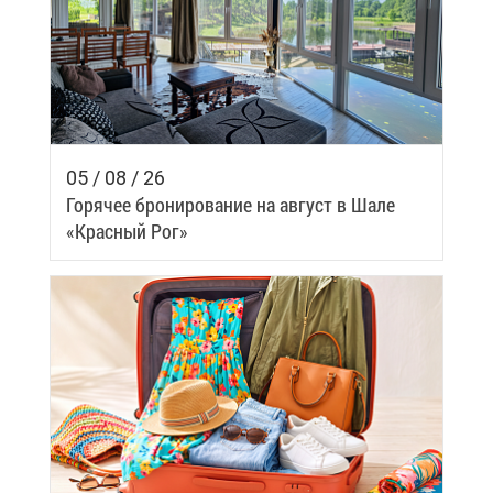
05 / 08 / 26
Го­ря­чее бро­ни­ро­ва­ние на ав­густ в Ша­ле
«Крас­ный Рог»