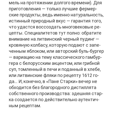
мель на про­тя­же­нии дол­го­го вре­ме­ни). Для
при­го­тов­ле­ния — толь­ко луч­шие фер­мер­
ские про­дук­ты, ведь имен­но на­ту­раль­ность,
ис­тин­ный при­род­ный вкус — га­ран­тия то­го,
что удаст­ся вос­со­здать мно­го­ве­ко­вые ре­
цеп­ты. Спе­ци­а­ли­те­тов тут пол­но: об­ра­ти­те
вни­ма­ние на лит­вин­ский чер­ный пу­динг —
кро­вя­ную кол­ба­су, ко­то­рую по­да­ют с за­пе­
чен­ным яб­ло­ком, или ав­тор­ский буль-бур­гер
— ва­ри­а­цию на те­му клас­си­че­ско­го гам­бур­
ге­ра с бе­ло­рус­ским ак­цен­том, или гриб­ной
суп, том­лен­ный в пе­чи и по­дан­ный в хле­бе,
или лит­вин­ские фля­ки по ре­цеп­ту 1612 го­
да... И, ко­неч­но, в «Пане Стар­ки» ве­чер не
об­хо­дит­ся без бла­го­род­но­го ди­стил­ля­та
соб­ствен­но­го про­из­вод­ства: здеш­няя стар­
ка со­зда­ет­ся по дей­стви­тель­но аутен­тич­
ным ре­цеп­там.