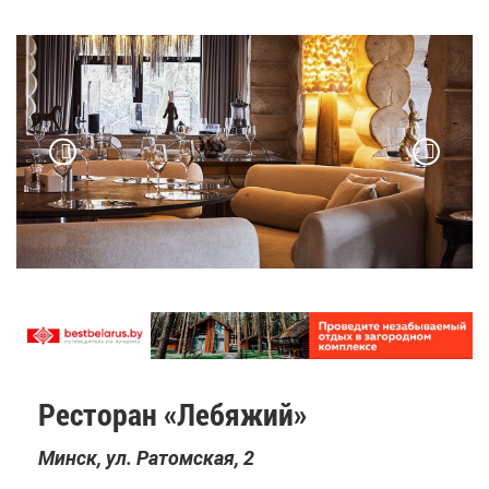
Ре­сто­ран «Ле­бя­жий»
Минск, ул. Ратом­ская, 2