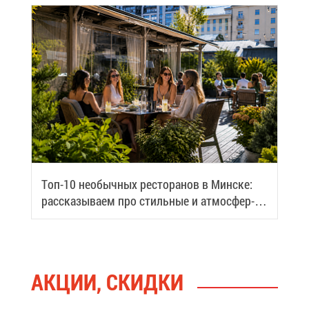
Топ-10 необыч­ных ре­сто­ра­нов в Мин­ске:
рас­ска­зы­ва­ем про стиль­ные и ат­мо­сфер­
ные ме­ста го­ро­да
АК­ЦИИ, СКИД­КИ