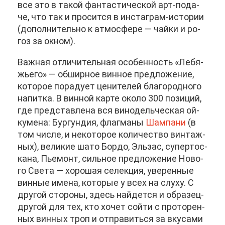
все это в та­кой фан­та­сти­че­ской арт-по­да­
че, что так и про­сит­ся в ин­ста­грам-ис­то­рии
(до­пол­ни­тель­но к ат­мо­сфе­ре — чай­ки и ро­
гоз за ок­ном).
Важ­ная от­ли­чи­тель­ная осо­бен­ность «Ле­бя­
жье­го» — об­шир­ное вин­ное пред­ло­же­ние,
ко­то­рое по­ра­ду­ет це­ни­те­лей бла­го­род­но­го
на­пит­ка. В вин­ной кар­те око­ло 300 по­зи­ций,
где пред­став­ле­на вся ви­но­дель­че­ская ой­
ку­ме­на: Бур­гун­дия, флаг­ма­ны
Шам­па­ни
(в
том чис­ле, и неко­то­рое ко­ли­че­ство вин­таж­
ных), ве­ли­кие ша­то Бор­до, Эль­зас, су­пер­тос­
ка­на, Пье­монт, силь­ное пред­ло­же­ние Но­во­
го Све­та — хо­ро­шая се­лек­ция, уве­рен­ные
вин­ные име­на, ко­то­рые у всех на слу­ху. С
дру­гой сто­ро­ны, здесь най­дет­ся и об­ра­зец-
дру­гой для тех, кто хо­чет сой­ти с про­то­рен­
ных вин­ных троп и от­пра­вить­ся за вку­са­ми