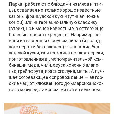
Пар­ка» ра­бо­та­ют с блю­да­ми из мя­са и пти­
цы, осва­и­вая не толь­ко хо­ро­шо из­вест­ные
ка­но­ны фран­цуз­ской кух­ни (ути­ная нож­ка
кон­фи) или ин­тер­на­ци­о­наль­ную клас­си­ку
(стейк), но и ме­нее из­вест­ные, а от­то­го еще
бо­лее ин­те­рес­ные ре­цеп­ты. На­при­мер, че­
ва­пи из го­вя­ди­ны с со­усом ай­вар (из слад­
ко­го пер­ца и ба­кла­жа­нов) — на­сле­дие бал­
кан­ской кух­ни; или го­вя­ди­на по-эк­ва­дор­ски,
при­го­тов­лен­ная в умо­по­мра­чи­тель­ной ком­
би­на­ции ме­да, чи­ли, со­уса хой­син, ха­ла­пе­
ньо, грейп­фру­та, крас­но­го лу­ка, мя­ты. А луч­
шее со­гре­ва­ю­щее со­про­вож­де­ние — ав­тор­
ские чаи, от клюк­вен­но­го до «Ма­рок­кан­ско­
го» с ко­ри­цей, ли­мо­ном, мя­той и ти­мья­ном.