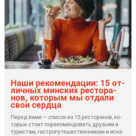
На­ши ре­ко­мен­да­ции: 15 от­
лич­ных мин­ских ре­сто­ра­
нов, ко­то­рым мы от­да­ли
свои серд­ца
Пе­ред ва­ми — спи­сок из 15 ре­сто­ра­нов, ко­
то­рые сто­ит по­ре­ко­мен­до­вать дру­зьям и
ту­ри­стам, га­стро­пу­те­ше­ствен­ни­кам и ис­ка­