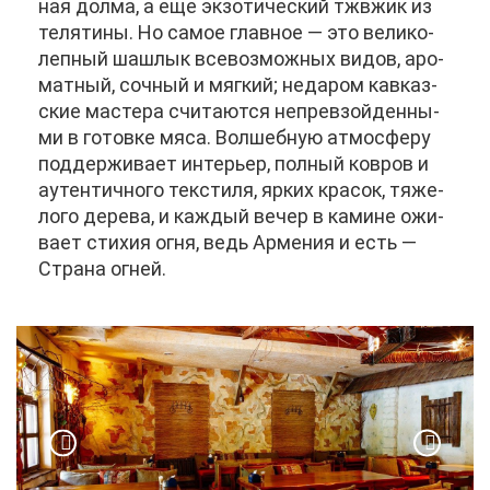
ная дол­ма, а еще эк­зо­ти­че­ский тж­в­жик из
те­ля­ти­ны. Но са­мое глав­ное — это ве­ли­ко­
леп­ный шаш­лык все­воз­мож­ных ви­дов, аро­
мат­ный, соч­ный и мяг­кий; неда­ром кав­каз­
ские ма­сте­ра счи­та­ют­ся непре­взой­ден­ны­
ми в го­тов­ке мя­са. Вол­шеб­ную ат­мо­сфе­ру
под­дер­жи­ва­ет ин­те­рьер, пол­ный ков­ров и
аутен­тич­но­го тек­сти­ля, яр­ких кра­сок, тя­же­
ло­го де­ре­ва, и каж­дый ве­чер в ка­мине ожи­
ва­ет сти­хия ог­ня, ведь Ар­ме­ния и есть —
Стра­на ог­ней.