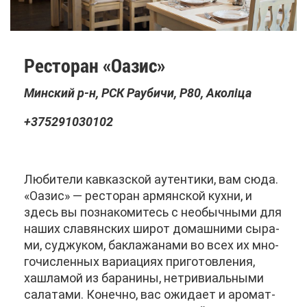
Ре­сто­ран «Оа­зис»
Мин­ский р-н, РСК Рау­би­чи, Р80, Аколіца
+375291030102
Лю­би­те­ли кав­каз­ской аутен­ти­ки, вам сю­да.
«Оа­зис» — ре­сто­ран ар­мян­ской кух­ни, и
здесь вы по­зна­ко­ми­тесь с необыч­ны­ми для
на­ших сла­вян­ских ши­рот до­маш­ни­ми сы­ра­
ми, суд­жу­ком, ба­кла­жа­на­ми во всех их мно­
го­чис­лен­ных ва­ри­а­ци­ях при­го­тов­ле­ния,
хашла­мой из ба­ра­ни­ны, нетри­ви­аль­ны­ми
са­ла­та­ми. Ко­неч­но, вас ожи­да­ет и аро­мат­