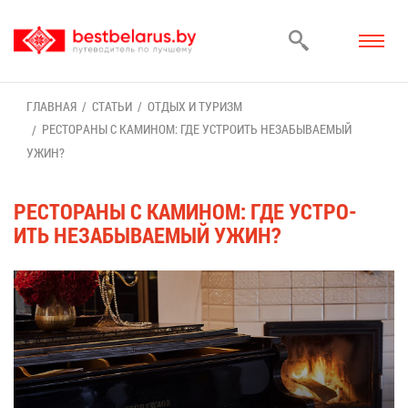
ГЛАВ­НАЯ
СТА­ТЬИ
ОТ­ДЫХ И ТУ­РИЗМ
РЕ­СТО­РА­НЫ С КА­МИ­НОМ: ГДЕ УСТРО­ИТЬ НЕЗА­БЫ­ВА­Е­МЫЙ
УЖИН?
РЕ­СТО­РА­НЫ С КА­МИ­НОМ: ГДЕ УСТРО­
ИТЬ НЕЗА­БЫ­ВА­Е­МЫЙ УЖИН?