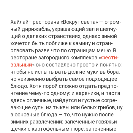
Хай­лайт ре­сто­ра­на «Во­круг све­та» — огром­
ный ди­ри­жабль, укра­ша­ю­щий зал и шеп­чу­
щий о да­ле­ких стран­стви­ях, од­на­ко зи­мой
хо­чет­ся быть по­бли­же к ка­ми­ну и стран­
ство­вать раз­ве что по стра­ни­цам ме­ню. В
ре­сто­ране за­го­род­но­го ком­плек­са «
Фе­сти­
валь­ный
» оно со­став­ле­но про­сто и по­нят­но:
что­бы не ис­пы­ты­вать дол­гие му­ки вы­бо­ра,
но неиз­мен­но вы­брать са­мое под­хо­дя­щее
блю­до. Хо­тя по­рой слож­но от­дать пред­по­
чте­ние че­му-то од­но­му: и ва­ре­ни­ки, и па­с­та
здесь от­лич­ные, най­дут­ся и гу­стые со­гре­
ва­ю­щие су­пы из тык­вы или бе­лых гри­бов, ну
а ос­нов­ные блю­да — то, что нуж­но по­сле
зим­них раз­вле­че­ний: за­пе­чен­ные го­вя­жьи
щеч­ки с кар­то­фель­ным пю­ре, за­пе­чен­ные