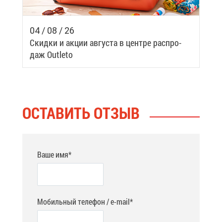
04 / 08 / 26
Скид­ки и ак­ции ав­гу­ста в цен­тре рас­про­
даж Outleto
ОСТА­ВИТЬ ОТ­ЗЫВ
Ваше имя*
Мобильный телефон / e-mail*