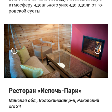
ат­мо­сфе­ру иде­аль­но­го уи­кен­да вда­ли от го­
род­ской су­е­ты.
Ре­сто­ран «Ис­лочь-Парк»
Мин­ская обл., Во­ло­жин­ский р-н, Ра­ков­ский
с/с 24