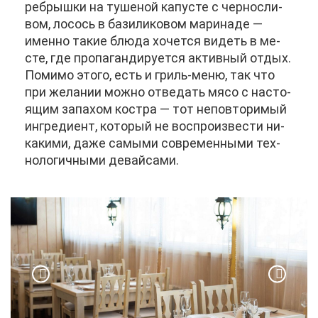
реб­рыш­ки на ту­ше­ной ка­пу­сте с чер­но­с­ли­
вом, ло­сось в ба­зи­ли­ко­вом ма­ри­на­де —
имен­но та­кие блю­да хо­чет­ся ви­деть в ме­
сте, где про­па­ган­ди­ру­ет­ся ак­тив­ный от­дых.
По­ми­мо это­го, есть и гриль-ме­ню, так что
при же­ла­нии мож­но от­ве­дать мя­со с на­сто­
я­щим за­па­хом ко­ст­ра — тот непо­вто­ри­мый
ин­гре­ди­ент, ко­то­рый не вос­про­из­ве­сти ни­
ка­ки­ми, да­же са­мы­ми со­вре­мен­ны­ми тех­
но­ло­гич­ны­ми де­вай­са­ми.