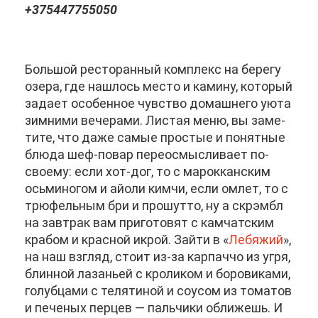
+375447755050
Боль­шой ре­сто­ран­ный ком­плекс на бе­ре­гу
озе­ра, где на­шлось ме­сто и ка­ми­ну, ко­то­рый
за­да­ет осо­бен­ное чув­ство до­маш­не­го уюта
зим­ни­ми ве­че­ра­ми. Ли­стая ме­ню, вы за­ме­
ти­те, что да­же са­мые про­стые и по­нят­ные
блю­да шеф-по­вар пе­ре­осмыс­ли­ва­ет по-
сво­е­му: ес­ли хот-дог, то с ма­рок­кан­ским
ось­ми­но­гом и ай­о­ли ким­чи, ес­ли ом­лет, то с
трю­фель­ным бри и про­шут­то, ну а скр­эм­бл
на зав­трак вам при­го­то­вят с кам­чат­ским
кра­бом и крас­ной ик­рой. Зай­ти в «
Ле­бя­жий
»,
на наш взгляд, сто­ит из-за кар­пач­чо из уг­ря,
блин­ной ла­за­ньей с кро­ли­ком и бо­ро­ви­ка­ми,
го­луб­ца­ми с те­ля­ти­ной и со­усом из то­ма­тов
и пе­че­ных пер­цев — паль­чи­ки об­ли­жешь. И