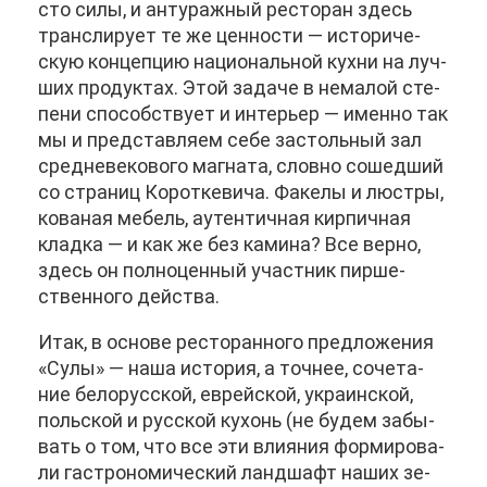
сто си­лы, и ан­ту­раж­ный ре­сто­ран здесь
транс­ли­ру­ет те же цен­но­сти — ис­то­ри­че­
скую кон­цеп­цию на­ци­о­наль­ной кух­ни на луч­
ших про­дук­тах. Этой за­да­че в нема­лой сте­
пе­ни спо­соб­ству­ет и ин­те­рьер — имен­но так
мы и пред­став­ля­ем се­бе за­столь­ный зал
сред­не­ве­ко­во­го маг­на­та, слов­но со­шед­ший
со стра­ниц Ко­рот­ке­ви­ча. Фа­ке­лы и люст­ры,
ко­ва­ная ме­бель, аутен­тич­ная кир­пич­ная
клад­ка — и как же без ка­ми­на? Все вер­но,
здесь он пол­но­цен­ный участ­ник пир­ше­
ствен­но­го дей­ства.
Итак, в ос­но­ве ре­сто­ран­но­го пред­ло­же­ния
«Су­лы» — на­ша ис­то­рия, а точ­нее, со­че­та­
ние бе­ло­рус­ской, ев­рей­ской, укра­ин­ской,
поль­ской и рус­ской ку­хонь (не бу­дем за­бы­
вать о том, что все эти вли­я­ния фор­ми­ро­ва­
ли га­стро­но­ми­че­ский ланд­шафт на­ших зе­