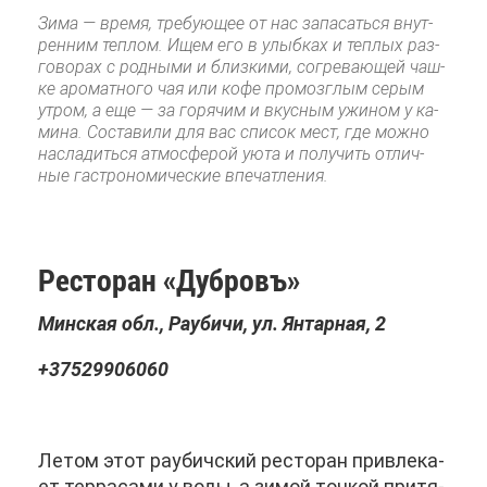
Зи­ма — вре­мя, тре­бу­ю­щее от нас за­па­сать­ся внут­
рен­ним теп­лом. Ищем его в улыб­ках и теп­лых раз­
го­во­рах с род­ны­ми и близ­ки­ми, со­гре­ва­ю­щей чаш­
ке аро­мат­но­го чая или ко­фе про­мозг­лым се­рым
утром, а еще — за го­ря­чим и вкус­ным ужи­ном у ка­
ми­на. Со­ста­ви­ли для вас спи­сок мест, где мож­но
на­сла­дить­ся ат­мо­сфе­рой уюта и по­лу­чить от­лич­
ные га­стро­но­ми­че­ские впе­чат­ле­ния.
Ре­сто­ран «Дуб­ровъ»
Мин­ская обл., Рау­би­чи, ул. Ян­тар­ная, 2
+37529906060
Ле­том этот рау­бич­ский ре­сто­ран при­вле­ка­
ет тер­ра­са­ми у во­ды, а зи­мой точ­кой при­тя­