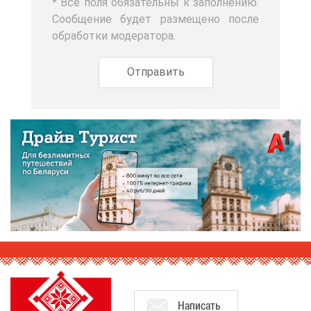
* Все по­ля обя­за­тель­ны к за­пол­не­нию.
Со­об­ще­ние бу­дет раз­ме­ще­но по­сле
об­ра­бот­ки мо­де­ра­то­ра.
На­пи­сать