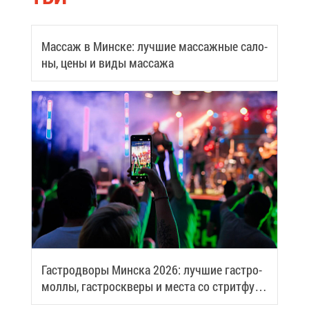
Мас­саж в Мин­ске: луч­шие мас­саж­ные са­ло­
ны, це­ны и ви­ды мас­са­жа
Га­стро­дво­ры Мин­ска 2026: луч­шие га­стро­
мол­лы, га­стро­скве­ры и ме­ста со стрит­фу­
дом