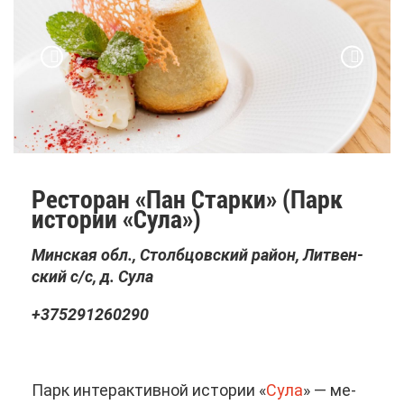
Ре­сто­ран «Пан Стар­ки» (Парк
ис­то­рии «Су­ла»)
Мин­ская обл., Столб­цов­ский рай­он, Лит­вен­
ский с/с, д. Су­ла
+375291260290
Парк ин­тер­ак­тив­ной ис­то­рии «
Су­ла
» — ме­