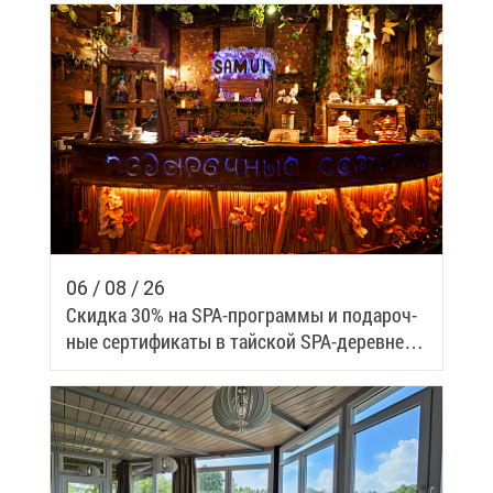
06 / 08 / 26
Скид­ка 30% на SPA-про­грам­мы и по­да­роч­
ные сер­ти­фи­ка­ты в тай­ской SPA-де­ревне
Samui