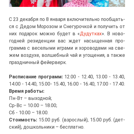
С 23 де­каб­ря по 8 ян­ва­ря вклю­чи­тель­но по­об­щать­
ся с Де­дом Мо­ро­зом и Сне­гу­роч­кой и по­лу­чить от
них по­да­рок мож­но бу­дет в «
Ду­дут­ках
». В но­во­
год­ней ре­зи­ден­ции вас ждет на­сы­щен­ная про­
грам­ма с ве­се­лы­ми иг­ра­ми и хо­ро­во­да­ми на све­
жем воз­ду­хе, вол­шеб­ный чай и уго­ще­ния, а та­к­же
празд­нич­ный фей­ер­верк.
Рас­пи­са­ние про­грамм:
12.00 - 12.40, 13.00 - 13.40,
14.00 - 14.40, 15.00- 15.40, 16.00 - 16.40, 17.00 - 17.40.
Вре­мя ра­бо­ты:
Пн-Вт – вы­ход­ной;
Ср-Вс – 10.00 – 18.00;
Сб - 10.00 – 18.00.
Сто­и­мость:
15.00 руб. (взрос­лый), 15.00 руб. (дет­
ский), до­школь­ни­ки – бес­плат­но.