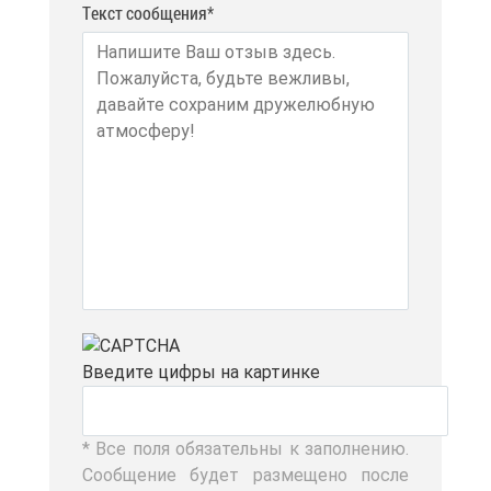
Текст сообщения*
Вве­ди­те циф­ры на кар­тин­ке
* Все по­ля обя­за­тель­ны к за­пол­не­нию.
Со­об­ще­ние бу­дет раз­ме­ще­но по­сле