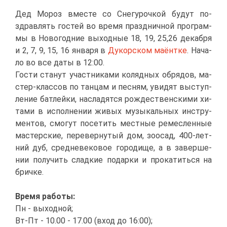
Дед Мо­роз вме­сте со Сне­гу­роч­кой бу­дут по­
здрав­лять го­стей во вре­мя празд­нич­ной про­грам­
мы в Но­во­год­ние вы­ход­ные 18, 19, 25,26 де­каб­ря
и 2, 7, 9, 15, 16 ян­ва­ря в
Ду­кор­ском ма­ёнт­ке
. На­ча­
ло во все да­ты в 12:00.
Го­сти ста­нут участ­ни­ка­ми ко­ляд­ных об­ря­дов, ма­
стер-клас­сов по тан­цам и пес­ням, уви­дят вы­ступ­
ле­ние бат­лей­ки, на­сла­дят­ся рож­де­ствен­ски­ми хи­
та­ми в ис­пол­не­нии жи­вых му­зы­каль­ных ин­стру­
мен­тов, смо­гут по­се­тить мест­ные ре­мес­лен­ные
ма­стер­ские, пе­ре­вер­ну­тый дом, зоо­сад, 400-лет­
ний дуб, сред­не­ве­ко­вое го­ро­ди­ще, а в за­вер­ше­
нии по­лу­чить слад­кие по­дар­ки и про­ка­тить­ся на
брич­ке.
Вре­мя ра­бо­ты:
Пн - вы­ход­ной;
Вт-Пт - 10.00 - 17.00 (вход до 16:00);