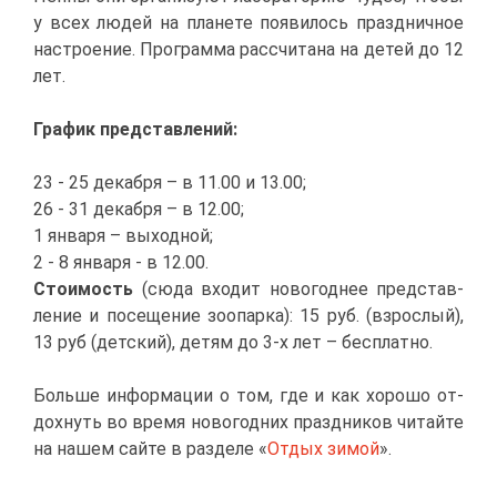
у всех лю­дей на пла­не­те по­яви­лось празд­нич­ное
на­стро­е­ние. Про­грам­ма рас­счи­та­на на де­тей до 12
лет.
Гра­фик пред­став­ле­ний:
23 - 25 де­каб­ря – в 11.00 и 13.00;
26 - 31 де­каб­ря – в 12.00;
1 ян­ва­ря – вы­ход­ной;
2 - 8 ян­ва­ря - в 12.00.
Сто­и­мость
(сю­да вхо­дит но­во­год­нее пред­став­
ле­ние и по­се­ще­ние зоо­пар­ка): 15 руб. (взрос­лый),
13 руб (дет­ский), де­тям до 3-х лет – бес­плат­но.
Боль­ше ин­фор­ма­ции о том, где и как хо­ро­шо от­
дох­нуть во вре­мя но­во­год­них празд­ни­ков чи­тай­те
на на­шем сай­те в раз­де­ле «
От­дых зи­мой
».