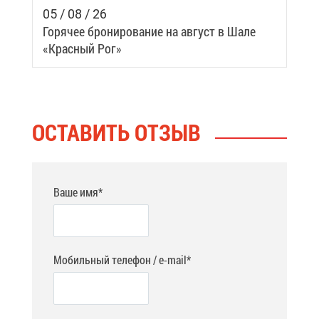
05 / 08 / 26
Го­ря­чее бро­ни­ро­ва­ние на ав­густ в Ша­ле
«Крас­ный Рог»
ОСТА­ВИТЬ ОТ­ЗЫВ
Ваше имя*
Мобильный телефон / e-mail*