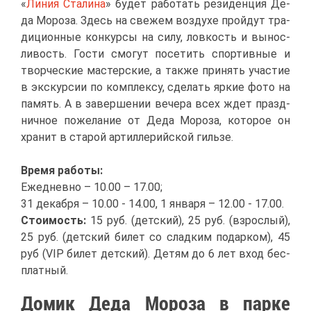
«
Ли­ния Ста­ли­на
» бу­дет ра­бо­тать ре­зи­ден­ция Де­
да Мо­ро­за. Здесь на све­жем воз­ду­хе прой­дут тра­
ди­ци­он­ные кон­кур­сы на си­лу, лов­кость и вы­нос­
ли­вость. Го­сти смо­гут по­се­тить спор­тив­ные и
твор­че­ские ма­стер­ские, а та­к­же при­нять уча­стие
в экс­кур­сии по ком­плек­су, сде­лать яр­кие фо­то на
па­мять. А в за­вер­ше­нии ве­че­ра всех ждет празд­
нич­ное по­же­ла­ние от Де­да Мо­ро­за, ко­то­рое он
хра­нит в ста­рой ар­тил­ле­рий­ской гиль­зе.
Вре­мя ра­бо­ты:
Еже­днев­но – 10.00 – 17.00;
31 де­каб­ря – 10.00 - 14.00, 1 ян­ва­ря – 12.00 - 17.00.
Сто­и­мость:
15 руб. (дет­ский), 25 руб. (взрос­лый),
25 руб. (дет­ский би­лет со слад­ким по­дар­ком), 45
руб (VIP би­лет дет­ский). Де­тям до 6 лет вход бес­
плат­ный.
До­мик Де­да Мо­ро­за в пар­ке