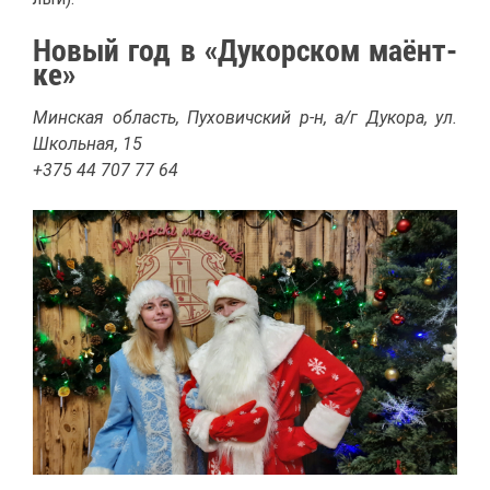
Но­вый год в «Ду­кор­ском ма­ёнт­
ке»
Мин­ская об­ласть, Пу­хо­вич­ский р-н, а/г Ду­ко­ра, ул.
Школь­ная, 15
+375 44 707 77 64