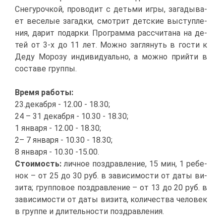
Сне­гу­роч­кой, про­во­дит с детьми иг­ры, за­га­ды­ва­
ет ве­се­лые за­гад­ки, смот­рит дет­ские вы­ступ­ле­
ния, да­рит по­дар­ки. Про­грам­ма рас­счи­та­на на де­
тей от 3-х до 11 лет. Мож­но за­гля­нуть в го­сти к
Де­ду Мо­ро­зу ин­ди­ви­ду­аль­но, а мож­но прий­ти в
со­ста­ве груп­пы.
Вре­мя ра­бо­ты:
23.де­каб­ря - 12.00 - 18.30;
24 – 31 де­каб­ря - 10.30 - 18.30;
1 ян­ва­ря - 12.00 - 18.30;
2– 7 ян­ва­ря - 10.30 - 18.30;
8 ян­ва­ря - 10.30 -15.00.
Сто­и­мость:
лич­ное по­здрав­ле­ние, 15 мин, 1 ре­бе­
нок – от 25 до 30 руб. в за­ви­си­мо­сти от да­ты ви­
зи­та; груп­по­вое по­здрав­ле­ние – от 13 до 20 руб. в
за­ви­си­мо­сти от да­ты ви­зи­та, ко­ли­че­ства че­ло­век
в груп­пе и дли­тель­но­сти по­здрав­ле­ния.