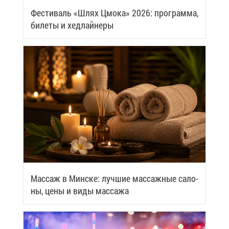
Фе­сти­валь «Шлях Цмо­ка» 2026: про­грам­ма,
би­ле­ты и хед­лай­не­ры
Мас­саж в Мин­ске: луч­шие мас­саж­ные са­ло­
ны, це­ны и ви­ды мас­са­жа