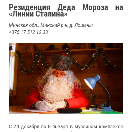
Ре­зи­ден­ция Де­да Мо­ро­за на
«Ли­нии Ста­ли­на»
Мин­ская обл., Мин­ский р-н, д. Ло­ша­ны
+375 17 512 12 33
С 24 де­каб­ря по 8 ян­ва­ря в му­зей­ном ком­плек­се