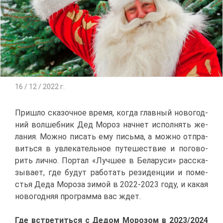
16 / 12 / 2022 г.
При­шло ска­зоч­ное вре­мя, ко­гда глав­ный но­во­год­
ний вол­шеб­ник Дед Мо­роз нач­нет ис­пол­нять же­
ла­ния. Мож­но пи­сать ему пись­ма, а мож­но от­пра­
вить­ся в увле­ка­тель­ное пу­те­ше­ствие и по­го­во­
рить лич­но. Пор­тал «Луч­шее в Бе­ла­ру­си» рас­ска­
зы­ва­ет, где бу­дут ра­бо­тать ре­зи­ден­ции и по­ме­
стья Де­да Мо­ро­за зи­мой в 2022-2023 го­ду, и ка­кая
но­во­год­няя про­грам­ма вас ждет.
Где встре­тить­ся с Де­дом Мо­ро­зом в 2023/2024