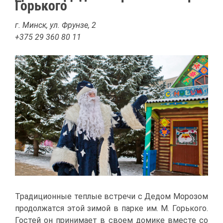
Горь­ко­го
г. Минск, ул. Фрун­зе, 2
+375 29 360 80 11
Тра­ди­ци­он­ные теп­лые встре­чи с Де­дом Мо­ро­зом
про­дол­жат­ся этой зи­мой в пар­ке им. М. Горь­ко­го.
Го­стей он при­ни­ма­ет в сво­ем до­ми­ке вме­сте со