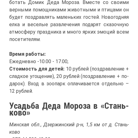
бо­тать До­мик Де­да Мо­ро­за. Вме­сте со сво­и­ми
вер­ны­ми по­мощ­ни­ка­ми жи­вот­ны­ми и пти­ца­ми он
бу­дет по­здрав­лять ма­лень­ких го­стей. Но­во­год­няя
ел­ка и ве­се­лые раз­вле­че­ния по­да­рят ска­зоч­ную
ат­мо­сфе­ру празд­ни­ка и мно­го яр­ких эмо­ций всем
по­се­ти­те­лям.
Вре­мя ра­бо­ты:
Еже­днев­но -10.00 - 17.00;
Сто­и­мость для де­тей:
10 руб­лей (по­здрав­ле­ние +
слад­кое уго­ще­ние), 20 руб­лей (по­здрав­ле­ние + по­
да­рок). Вход в зоо­парк опла­чи­ва­ет­ся от­дель­но –
12 руб­лей.
Усадь­ба Де­да Мо­ро­за в «Стань­
ко­во»
Мин­ская обл., Дзер­жин­ский р-н, 1,5 км от д. Стань­
ко­во