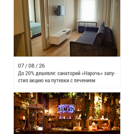
07 / 08 / 26
До 20% де­шев­ле: са­на­то­рий «На­рочь» за­пу­
стил ак­цию на пу­тев­ки с ле­че­ни­ем