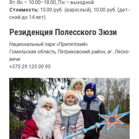
Вт-Вс – 10.00–18.00, Пн – вы­ход­ной
Сто­и­мость:
15.00 руб. (взрос­лый), 10.00 руб. (дет­
ский до 14 лет).
Ре­зи­ден­ция По­лес­ско­го Зю­зи
На­ци­о­наль­ный парк «При­пят­ский»
Го­мель­ская об­ласть, Пет­ри­ков­ский рай­он, аг. Ляс­ко­
ви­чи
+375 29 125 00 95