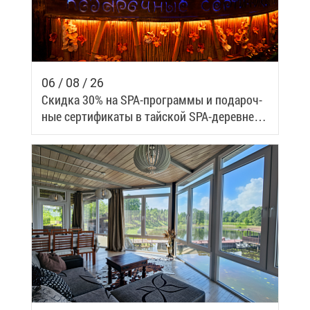
06 / 08 / 26
Скид­ка 30% на SPA-про­грам­мы и по­да­роч­
ные сер­ти­фи­ка­ты в тай­ской SPA-де­ревне
Samui