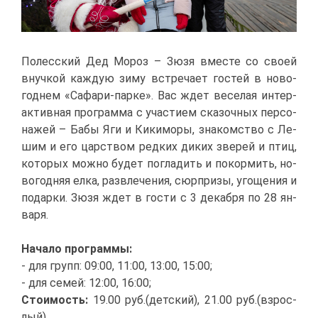
По­лес­ский Дед Мо­роз – Зю­зя вме­сте со сво­ей
внуч­кой каж­дую зи­му встре­ча­ет го­стей в но­во­
год­нем «Са­фа­ри-пар­ке». Вас ждет ве­се­лая ин­тер­
ак­тив­ная про­грам­ма с уча­сти­ем ска­зоч­ных пер­со­
на­жей – Ба­бы Яги и Ки­ки­мо­ры, зна­ком­ство с Ле­
шим и его цар­ством ред­ких ди­ких зве­рей и птиц,
ко­то­рых мож­но бу­дет по­гла­дить и по­кор­мить, но­
во­год­няя ел­ка, раз­вле­че­ния, сюр­при­зы, уго­ще­ния и
по­дар­ки. Зю­зя ждет в го­сти с 3 де­каб­ря по 28 ян­
ва­ря.
На­ча­ло про­грам­мы:
- для групп: 09:00, 11:00, 13:00, 15:00;
- для се­мей: 12:00, 16:00;
Сто­и­мость:
19.00 руб.(дет­ский), 21.00 руб.(взрос­
лый).