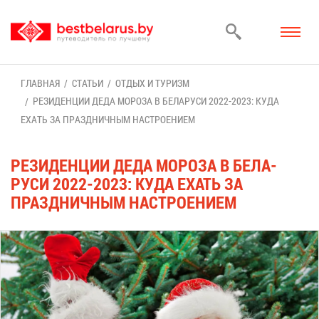
ГЛАВ­НАЯ
СТА­ТЬИ
ОТ­ДЫХ И ТУ­РИЗМ
РЕ­ЗИ­ДЕН­ЦИИ ДЕ­ДА МО­РО­ЗА В БЕ­ЛА­РУ­СИ 2022-2023: КУ­ДА
ЕХАТЬ ЗА ПРАЗД­НИЧ­НЫМ НА­СТРО­Е­НИ­ЕМ
РЕ­ЗИ­ДЕН­ЦИИ ДЕ­ДА МО­РО­ЗА В БЕ­ЛА­
РУ­СИ 2022-2023: КУ­ДА ЕХАТЬ ЗА
ПРАЗД­НИЧ­НЫМ НА­СТРО­Е­НИ­ЕМ