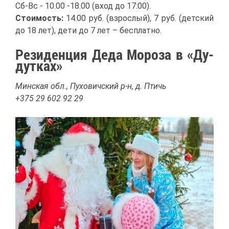
Сб-Вс - 10.00 -18.00 (вход до 17:00).
Сто­и­мость:
14.00 руб. (взрос­лый), 7 руб. (дет­ский
до 18 лет), де­ти до 7 лет – бес­плат­но.
Ре­зи­ден­ция Де­да Мо­ро­за в «Ду­
дут­ках»
Мин­ская обл., Пу­хо­вич­ский р-н, д. Птичь
+375 29 602 92 29