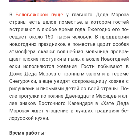
В
Бе­ло­веж­ской пу­ще
у глав­но­го Де­да Мо­ро­за
стра­ны есть це­лое по­ме­стье, в ко­то­ром го­стей
встре­ча­ют в лю­бое вре­мя го­да. Еже­год­но его по­
се­ща­ет око­ло 150 ты­сяч че­ло­век. В пред­две­рии
но­во­год­них празд­ни­ков в по­ме­стье ца­рит осо­бая
ат­мо­сфе­ра сказ­ки: вол­шеб­ная мель­ни­ца пре­вра­
ща­ет пло­хие по­ступ­ки в пыль, а воз­ле Но­во­год­ней
ел­ки ис­пол­ня­ют­ся же­ла­ния. Го­сти по­бы­ва­ют в
До­ме Де­да Мо­ро­за с трон­ным за­лом и в те­ре­ме
Сне­гу­роч­ки, а еще уви­дят со­кро­вищ­ни­цу хо­зя­ев с
ри­сун­ка­ми и пись­ма­ми де­тей со всей стра­ны. По­
сле про­гул­ки по по­ляне Две­на­дца­ти Ме­ся­цев и ал­
лее зна­ков Во­сточ­но­го Ка­лен­да­ря в «Ха­те Де­да
Мо­ро­за» ждет уго­ще­ние в луч­ших тра­ди­ци­ях бе­
ло­рус­ской кух­ни.
Вре­мя ра­бо­ты: