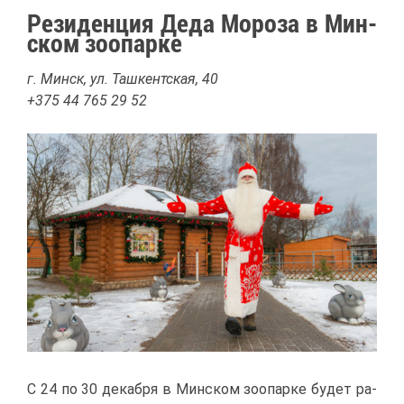
Ре­зи­ден­ция Де­да Мо­ро­за в Мин­
ском зоо­пар­ке
г. Минск, ул. Таш­кент­ская, 40
+375 44 765 29 52
С 24 по 30 де­каб­ря в Мин­ском зоо­пар­ке бу­дет ра­