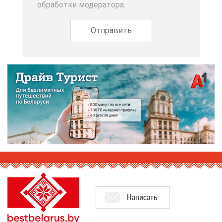
об­ра­бот­ки мо­де­ра­то­ра.
На­пи­сать