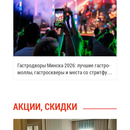
Га­стро­дво­ры Мин­ска 2026: луч­шие га­стро­
мол­лы, га­стро­скве­ры и ме­ста со стрит­фу­
дом
АК­ЦИИ, СКИД­КИ