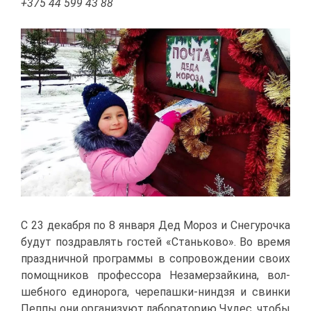
+375 44 599 43 88
С 23 де­каб­ря по 8 ян­ва­ря Дед Мо­роз и Сне­гу­роч­ка
бу­дут по­здрав­лять го­стей «Стань­ко­во». Во вре­мя
празд­нич­ной про­грам­мы в со­про­вож­де­нии сво­их
по­мощ­ни­ков про­фес­со­ра Неза­мер­зай­ки­на, вол­
шеб­но­го еди­но­ро­га, че­ре­паш­ки-нин­дзя и свин­ки
Пеп­пы они ор­га­ни­зу­ют ла­бо­ра­то­рию Чу­дес, что­бы