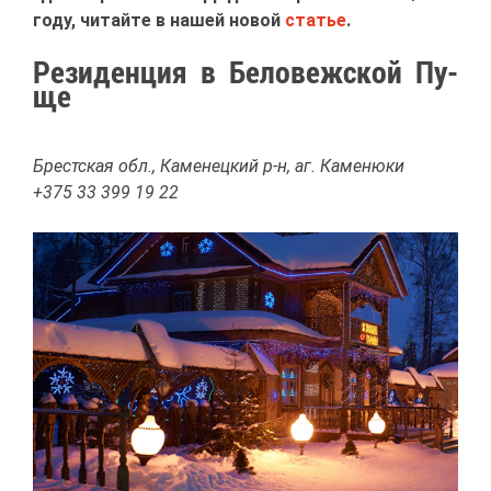
го­ду, чи­тай­те в на­шей но­вой
ста­тье
.
Ре­зи­ден­ция в Бе­ло­веж­ской Пу­
ще
Брест­ская обл., Ка­ме­нец­кий р-н, аг. Ка­ме­ню­ки
+375 33 399 19 22