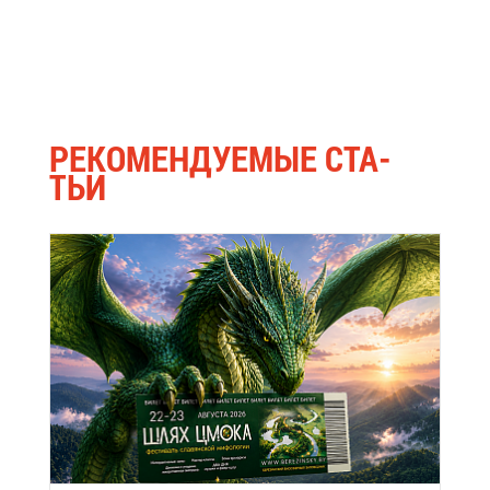
РЕ­КО­МЕН­ДУ­Е­МЫЕ СТА­
ТЬИ